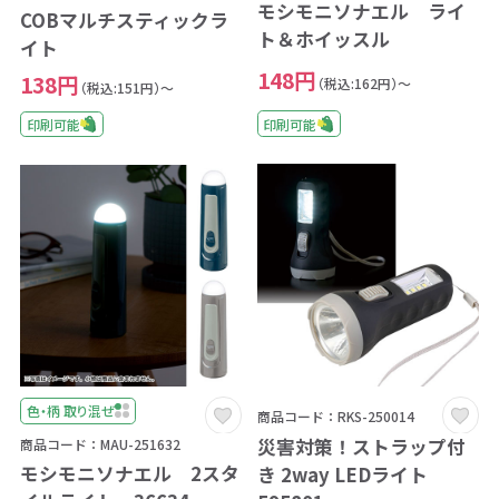
モシモニソナエル ライ
COBマルチスティックラ
ト＆ホイッスル
イト
148円
138円
（税込:162円）～
（税込:151円）～
印刷可能
印刷可能
色・柄 取り混ぜ
商品コード：RKS-250014
災害対策！ストラップ付
商品コード：MAU-251632
モシモニソナエル 2スタ
き 2way LEDライト