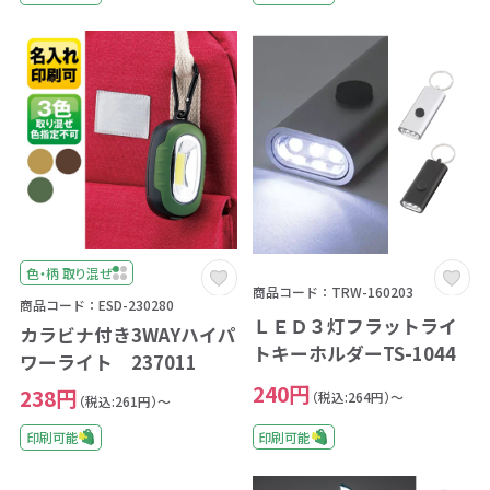
色・柄 取り混ぜ
商品コード：TRW-160203
商品コード：ESD-230280
ＬＥＤ３灯フラットライ
カラビナ付き3WAYハイパ
トキーホルダーTS-1044
ワーライト 237011
240円
238円
（税込:264円）～
（税込:261円）～
印刷可能
印刷可能