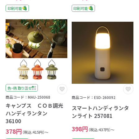
印刷可能
印刷可能
色・柄 取り混ぜ
商品コード：MAU-250068
商品コード：ESD-260092
キャンプス ＣＯＢ調光
スマートハンディランタ
ハンディランタン
ンライト 257081
36100
398円
（税込:437円）～
378円
（税込:415円）～