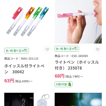
色・柄 取り混ぜ
色・柄 取り混ぜ
商品コード：ESD-260085
商品コード：MAU-251123
ライトペン（ホイッスル
ホイッスル付ライトペ
付き） 235078
ン 30042
68円
（税込:74円）～
63円
（税込:69円）～
印刷可能