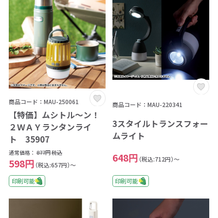
商品コード：MAU-250061
商品コード：MAU-220341
【特価】ムシトル～ン！
3スタイルトランスフォー
２ＷＡＹランタンライ
ムライト
ト 35907
通常価格：
877円
税込
648円
（税込:712円）～
598円
（税込:657円）～
印刷可能
印刷可能