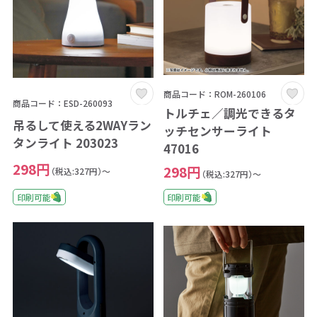
商品コード：ROM-260106
商品コード：ESD-260093
トルチェ／調光できるタ
吊るして使える2WAYラン
ッチセンサーライト
タンライト 203023
47016
298円
298円
（税込:327円）～
（税込:327円）～
印刷可能
印刷可能