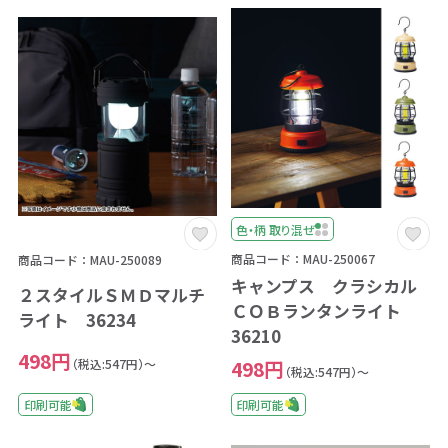
色・柄 取り混ぜ
商品コード：MAU-250067
商品コード：MAU-250089
キャンプス クラシカル
２スタイルＳＭＤマルチ
ＣＯＢランタンライト
ライト 36234
36210
498円
（税込:547円）～
498円
（税込:547円）～
印刷可能
印刷可能