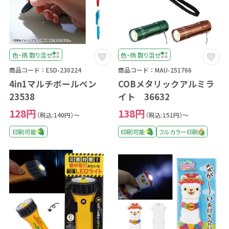
色・柄 取り混ぜ
色・柄 取り混ぜ
商品コード：ESD-230224
商品コード：MAU-251766
4in1マルチボールペン
COBメタリックアルミラ
23538
イト 36632
128円
138円
（税込:140円）～
（税込:151円）～
印刷可能
印刷可能
フルカラー印刷