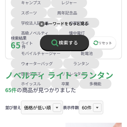
キャンプス
レジャー
スポーツ
周年記念品
学校法人記念品
卒業記念品
キーワードをもっと見る
高級ノベルティ
懐中電灯
検索結果
65
検索する
ライト
ラジオ
防災セット
リセット
件
モバイルチャージャー
乾電池
ウォーターバッグ
ランタン
ノベルティ ライト・ランタン
啓発グッズ
リフレクター
ホイッスル
卒業
多機能
65件
の商品が見つかりました
並び替え
表示件数