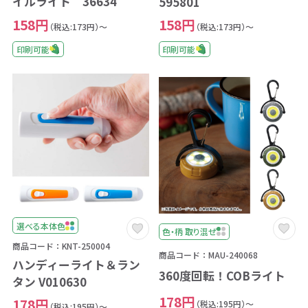
イルライト 36634
595801
158円
158円
（税込:173円）～
（税込:173円）～
印刷可能
印刷可能
選べる本体色
色・柄 取り混ぜ
商品コード：KNT-250004
商品コード：MAU-240068
ハンディーライト＆ラン
360度回転！COBライト
タン V010630
178円
178円
（税込:195円）～
（税込:195円）～