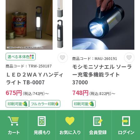
選べる本体色
商品コード：MAU-260191
モシモニソナエル ソーラ
商品コード：TRW-250187
ＬＥＤ２ＷＡＹハンディ
ー充電多機能ライト
ライト TB-0007
37000
675円
748円
（税込:742円）～
（税込:822円）～
印刷可能
フルカラー印刷
印刷可能
カート
見積もり
お気に入り
会員登録
ログイン