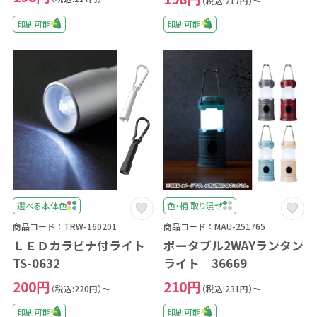
（税込:217円）～
印刷可能
印刷可能
選べる本体色
色・柄 取り混ぜ
商品コード：TRW-160201
商品コード：MAU-251765
ＬＥＤカラビナ付ライト
ポータブル2WAYランタン
TS-0632
ライト 36669
200円
210円
（税込:220円）～
（税込:231円）～
印刷可能
印刷可能