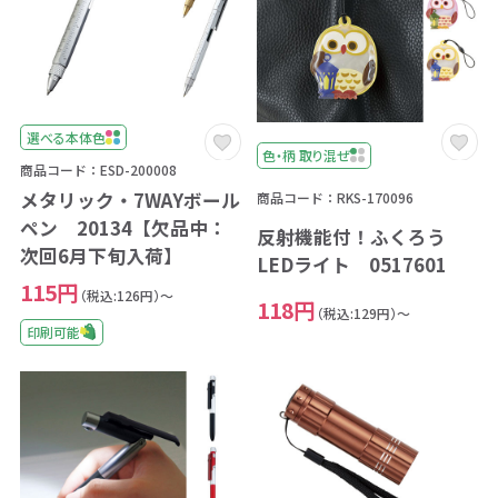
選べる本体色
色・柄 取り混ぜ
商品コード：ESD-200008
メタリック・7WAYボール
商品コード：RKS-170096
ペン 20134【欠品中：
反射機能付！ふくろう
次回6月下旬入荷】
LEDライト 0517601
115円
（税込:126円）～
118円
（税込:129円）～
印刷可能