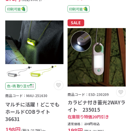
印刷可能
印刷可能
SALE
色・柄 取り混ぜ
商品コード：ESD-230209
商品コード：MAU-251630
カラビナ付き蓄光2WAYラ
マルチに活躍！どこでも
イト 235015
ホールドCOBライト
在庫限り特価20円引き
36631
通常価格：
239円
税込
198円
198円
（税込:217円）～