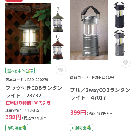
選べる本体色
商品コード：ROM-260104
商品コード：ESD-230279
フック付きCOBランタン
プル／2wayCOBランタン
ライト 23732
ライト 47017
在庫限り特価130円引き
通常価格：
580円
税込
399円
（税込:438円）～
398円
（税込:437円）～
印刷可能
印刷可能