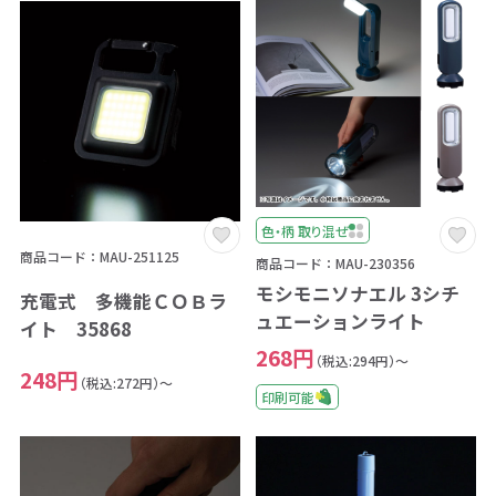
色・柄 取り混ぜ
商品コード：MAU-251125
商品コード：MAU-230356
モシモニソナエル 3シチ
充電式 多機能ＣＯＢラ
ュエーションライト
イト 35868
268円
（税込:294円）～
248円
（税込:272円）～
印刷可能