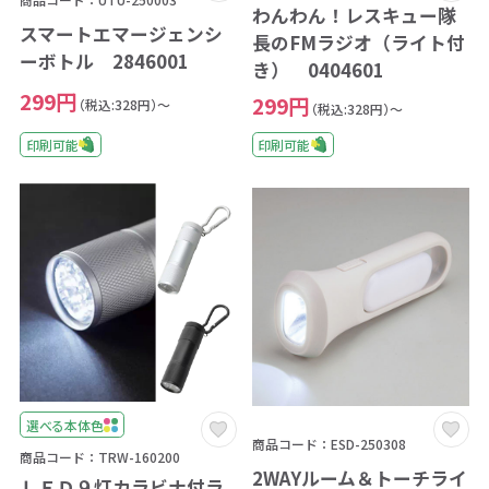
わんわん！レスキュー隊
スマートエマージェンシ
長のFMラジオ（ライト付
ーボトル 2846001
き） 0404601
299円
299円
（税込:328円）～
（税込:328円）～
印刷可能
印刷可能
選べる本体色
商品コード：ESD-250308
商品コード：TRW-160200
2WAYルーム＆トーチライ
ＬＥＤ９灯カラビナ付ラ