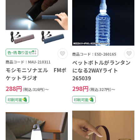
色・柄 取り混ぜ
商品コード：ESD-260165
ペットボトルがランタン
商品コード：MAU-210311
モシモニソナエル FMポ
になる2WAYライト
ケットラジオ
265039
288円
298円
（税込:316円）～
（税込:327円）～
印刷可能
印刷可能