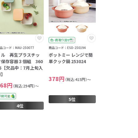
イレ
冷感・クールタオル
トラベルグッズ
色・柄 取り混ぜ
ロ
料
手袋
品コード：MAU-250077
商品コード：ESD-250194
リル 再生プラスチッ
ポットミー レンジで簡
選べる ボトル＆
和のノベルティ特集
ク保存容器３個組 360
単クック鍋 253024
ブラー
85【欠品中：7月上旬入
荷】
378円
（税込:415円）～
268円
（税込:294円）～
印刷可能
5位
4位