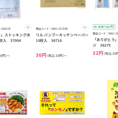
1
2
3
4
色・柄 取り混ぜ
260228
商品コード：MAU-251590
5
商品コード：MAU-25
う」ストッキング水
リル バンブーキッチンペーパー
「ありがとう
6
入 37004
10枚入 36716
ジ 36275
7
32円
（税込:35
30円
8
30円）～
（税込:33円）～
9
0
1
2
3
4
5