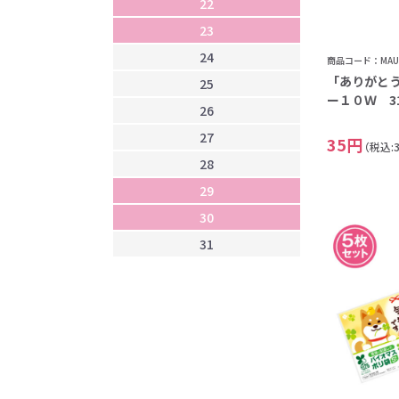
22
2
23
2
24
2
商品コード：MAU-
「ありがと
25
2
ー１０Ｗ 31
26
3
27
35円
（税込:
28
29
30
31