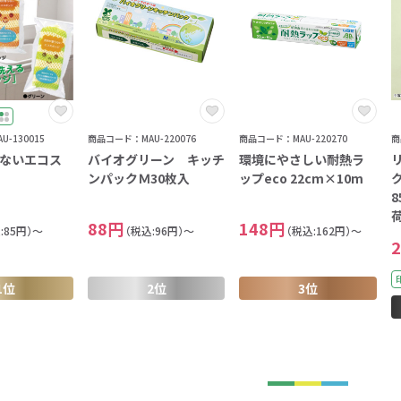
ァン・ハンディ
イト・ランタン
グッズ
ハンカチ
レジャーグッズ
その他
手ぬぐい
携帯ト
ァン
食品・飲料
ト・ひざ掛け
食品
アイマスク
カイ
飲
-130015
商品コード：MAU-220076
商品コード：MAU-220270
商
ないエコス
バイオグリーン キッチ
環境にやさしい耐熱ラ
きっと見つかる 探してたポーチ!!
シーン合わせて
祭・運動会におす
ンパックＭ30枚入
ップeco 22cm×10m
タン
ティ オリジナルグ
ッズ
88円
148円
:85円）～
（税込:96円）～
（税込:162円）～
1位
2位
3位
対策ノベルティ
除菌・感染対策グッズ