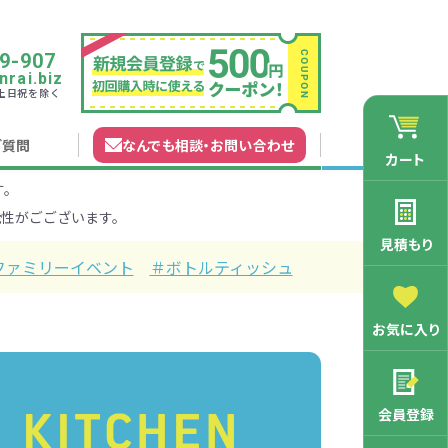
9-907
rai.biz
0 土日祝を除く
ご質問
なんでも相談
・
お問い合わせ
カート
す。
れガイド
無料カタログ申込
会員登録特典
性がごございます。
法について
マイページについて
特集から探す
業種から探す
見積もり
ファミリーイベント
＃ボトルティッシュ
200円
201～300円
お気に入り
3000円
マン向け
学記念品
舗向け
ース
3001～5000円
周年・創立記念品
ファミリー向け
マグカップ
会員登録
バッグ特集
オリジナルマグカップ作りたい
ルミマグカッ
トートバッ
ル巾着・リュ
キャラクター・ファンシー雑