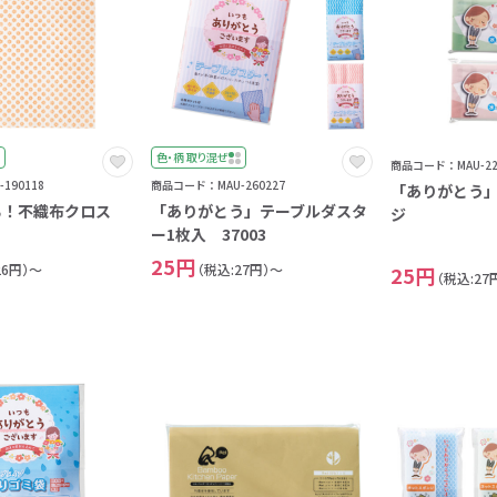
木
金
土
色・柄 取り混ぜ
商品コード：MAU-22
190118
商品コード：MAU-260227
「ありがとう
る！不織布クロス
「ありがとう」テーブルダスタ
ジ
ー1枚入 37003
25円
26円）～
（税込:27円）～
25円
（税込:27
0