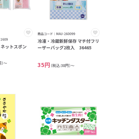
商品コード：MAU-260099
1609
冷凍・冷蔵新鮮保存 マチ付フリ
」ネットスポン
ーザーバッグ2枚入 36465
円）～
35円
（税込:38円）～