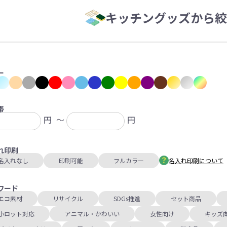
キッチングッズから絞
ー
帯
円
～
円
れ印刷
名入れなし
印刷可能
フルカラー
名入れ印刷について
ワード
エコ素材
リサイクル
SDGs推進
セット商品
小ロット対応
アニマル・かわいい
女性向け
キッズ