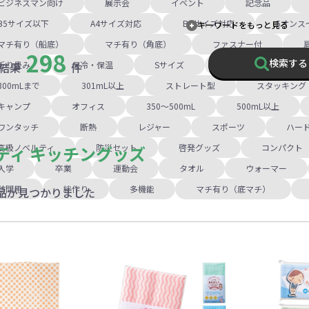
ビジネスマン向け
展示会
イベント
記念品
B5サイズ以下
A4サイズ対応
B4サイズ対応
5オンス
キーワードをもっと見る
マチ有り（船底）
マチ有り（角底）
ファスナー付
298
検索する
折り畳み
保冷・保温
Sサイズ
トート
スク
結果
件
300mLまで
301mL以上
ストレート型
スタッキング
キャンプ
オフィス
350～500mL
500mL以上
ワンタッチ
断熱
レジャー
スポーツ
ハー
ティ キッチングッズ
高級ノベルティ
防災セット
啓発グッズ
コンパクト
入学
卒業
運動会
タオル
ウォーマー
訪問用
絆作り
多機能
マチ有り（底マチ）
品が見つかりました
年9月
日
月
火
水