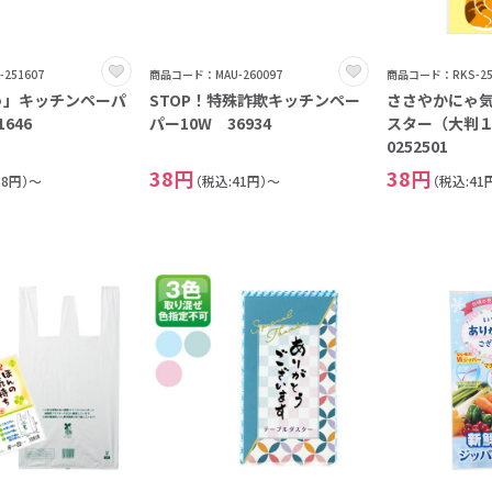
6
7
8
251607
商品コード：MAU-260097
商品コード：RKS-25
う」キッチンペーパ
STOP！特殊詐欺キッチンペー
ささやかにゃ気
9
646
パー10W 36934
スター（大判
0
0252501
38円
38円
38円）～
（税込:41円）～
（税込:41