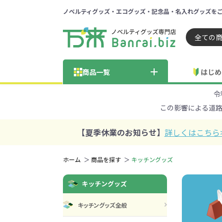
ノベルティグッズ・エコグッズ・記念品・名入れグッズを
ノベルティ 専門店 万来ドッ
商品一覧
はじめ
令
納品までの流れ
総合お問い合わせ
見積も
この影響による道
商品の選び方
FA
商品カテゴリから探す
価格帯から探す
【夏季休業のお知らせ】
詳しくはこちら
～50円
51～
ホーム
商品を探す
キッチングッズ
学校・PTA・
キッチングッズ
エコバッグ・トートバッグ
官公庁・自治体向け
展示会・セミナー
301～500円
子供向け
再生素材
501～
巾着・
女
ス向け
キッチングッズ全般
5001～10000円
100
100円以下の人気エコバッグ
展示会ノ
エコバッグ・トートバッ
再生素材・エコ素材全
官公庁・自治体向け全
学校・PTA・オープンキ
クリア