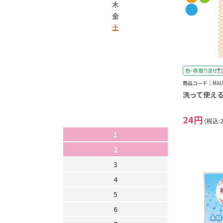
木
金
土
色・柄 取り混ぜ
1
商品コード：MAU-
2
洗って使え
3
24円
4
（税込:
1
5
2
6
3
7
4
8
5
9
6
1