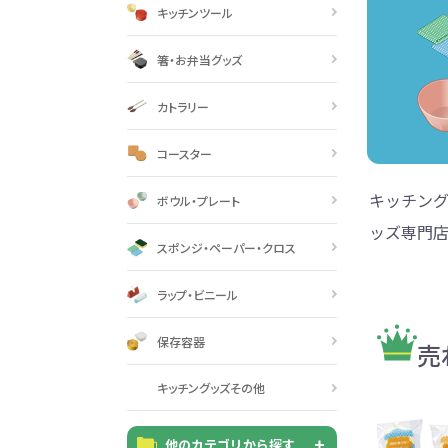
巾着・リュック全般
ポーチ全般
ケース全般
マグカップ全般
展示会・セミナー全般
社会貢献機能付き全般
子供向け全般
女性向け全般
シニア向け全般
メーカー向け全般
店舗向け全般
コット
コットン
財布
再生コ
展示会
ファッ
健康・
陶器
フェ
カー
バッ
SD
お
ア
キッチンツール
グ全般
般
般
ャンパス向け全般
チ
訪日外国人・インバウンド向
タンブラー・ボトル・グラス
来店・成約プレゼント
営業活動
ペン・
け
箸・お弁当グッズ
ポリエステルバッグ
デニムポーチ
再生紙
防犯・安心グッズ
学校・教育グッズ
湯のみ
ジュート
化粧ポ
リサイ
選挙
カトラリー
タンブラー・ボトル・グ
文具・ステーショナリー
スマホ・タブレットグッ
訪日外国人・インバウ
モバイ
ペン・筆記用具全般
パソコングッズ全般
ステン
単色ボ
付箋
USBグ
和風
ラス全般
全般
ズ全般
ンド向け全般
電器
マルシェバッグ
コルク
竹・バン
ランチ
春のノベルティ特集
夏のノベ
メッセージ入りノベルティ
記念品
生活用品
イベン
コースター
イヤフォ
アルミボトル
電子メモパッド
タッチペン
クリア
ペンケ
ト
バイオマス
EVA素
キッチング
ボウル・プレート
生活用品・生活雑貨全
お絵かき・
ッズ専門店
ティッシュ全般
インテリア雑貨全般
イベント・抽選会全般
掃除・
ウェット
フォト
般
スポンジ・ペーパー・クロス
マグネット
スマホ対応手袋
クリップ
そ
ＦＳＣ認証
ブランケット・ひざ掛け
季節のグッズ
キッチ
ラップ・ビニール
女性向け抽選会セット
植物栽培セット
季節の
そ
保存容器
除菌・感染対策グッズ
売
キッチングッズ全般
防災・防犯グッズ全般
美容・健康グッズ全般
季節のグッズ全般
キッチ
防災グ
マスク
春のノ
入
全般
タオル・ハンカチ
うちわ・
キッチングッズその他
スポンジ
ボウル・プレート
ライト・ランタン
マスクケース
抗菌グッズ
健康グ
石鹸・
地球にやさしいエコグッズ
ロス
他のカテゴリから探す