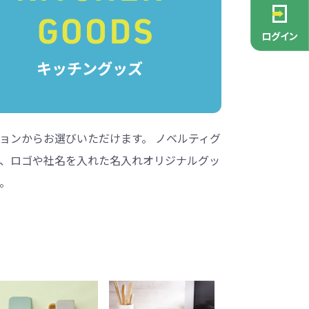
PCグッズ
ポーチ
ース
・抽選会
ン雑貨
安全
念品
不織布バッグ
キャンバスポーチ
マルチケース
リサイクルレザー
ガラスマグカップ
消防・救急グッズ
生活雑貨
生活雑貨
貨
レットグッズ
バラマキ
パソコングッズ
社名入りグッズ
ログイン
チャーム対象
ックバッグ
ックコットン
保冷バッグ
ラバーウッド
タンブラー
色鉛筆・鉛筆
スタンド
ッド
ト
ステンレスボトル
バースデーカード
モバイルケース
なバッグ
豆かす
その他バッグ
麦わら
ルティ特集
・フェス
ッシュ
インテリア雑貨
推し活グッズ
ー
ョルダー
定規・メジャー
モバイルクリーナー
ジン
生分解性素材
ョンからお選びいただけます。 ノベルティグ
して、ロゴや社名を入れた名入れオリジナルグッ
トセット
ィッシュ
子供向け抽選会セット
アロマ・フレグランス
ボトルティッシュ
その他
具
。
康グッズ
除菌・感染対策グッズ
ィッシュ・ティ
ト
ルティ
コースター
ホイッスル
マスク
冬のノベルティ
除菌液
レジャーグッズ
ひんやりグッズ
ッズ
他
キッチングッズその他