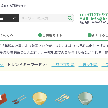
ご提案する通販サイト
0120-97
TEL:
MAIL:info@ban
受付時間 10:00-17:0
トbiz ／ 名入れ・販促品・記念品・オリジナルグッズ
ての方へ
ご利用ガイド
よくある
和8年熊本地震により被災された皆さまに、心よりお見舞い申し上げま
り作成について
見積もりサポート
のし・包装
お急ぎ在庫確認
名入
路規制や交通網の乱れに伴い、一部地域での集配停止や遅延が生じる可能
Xでのご注文
商品サンプル
印刷方
目的・シーンから探す
ターゲットから探す
>>
トレンドキーワード >>
＃熱中症対策
＃防災対策
＃
100円
101～150円
151～
オープンキャンパ
・エコ素材
1000円
リュック
性向け
社会貢献機能付き
1001～2000円
メーカー向け
シニア向け
ポーチ
2001～
ビジネス
卒業・入
店
ケ
01円以上
ベルティ特集
フルカラー印刷で訴求力UP
名入れ印刷
・ビニールポー
オーガニックコットン
ステンレス・ア
キャンバス
ポリエステ