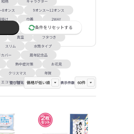
和柄
キャラクター
～8オンス
9オンス～12オンス
肩掛け
巾着
2WAY
条件を
リセット
する
エア型
カラビナ付
真空
フタつき
スリム
水筒タイプ
ドカバー
周年記念品
熱中症対策
お花見
クリスマス
年賀
エコマーク付き
並び替え
表示件数