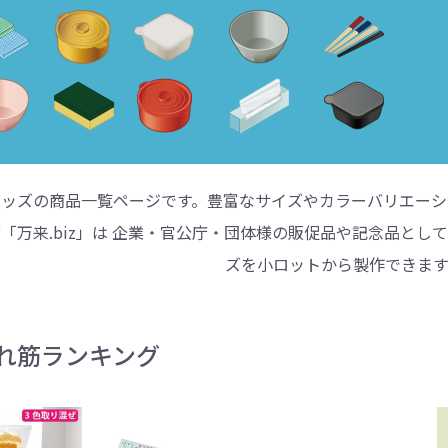
ントートバッグ
巾着・リュック
ットン
向けバッグ
ション雑貨
癒しグッズ
マグカップ
アトレード
ディーラー
グ・ポーチ
Gs推進
菓子系
パレル
プラスチックマグカップ
展示会向けノベルティ
樹を・サンゴを植える
不織布巾着・リュック
ポリエステルポーチ
コインケース
再生ＰＥＴ
エコ・アイデア雑貨
文具・知育玩具系
美容系サロン
住宅・不動産
防犯グッズ
環境保全
部活動
モバイル・
コットン
カードケ
再生樹脂
イベント
キッチ
交通
記
バッグ
グ
ック
プ
ツール・粗品
筆記用具
文具・ステーショナリー
絆ツール
スマホ・タブ
景品・
着せ替え
・リネンバッグ
ーチ
クルデニム
啓発グッズ
デニムバッグ
フラットポーチ
OBP
シャンブリ
オーガニ
ポーチ
ルバッテリー・充
プラスチックタンブラ
レスタンブラー
ールペン
ッズ
・和雑貨
多色ボールペン
メモ帳
ケーブル
PCクリーナー
着せ替え
クレヨン・
モバイル
マウスパ
ノー
ー
ブーファイバー
バッグ
サコッシュ
ジュート
おしゃれ
コーヒー
ルティ特集
秋のノベルティ特集
冬のノベ
・生活雑貨
ト・抽選会
スポーツ・部活動
キーホルダー
ライブ
ティ
ン・ヘッドセッ
ボトル
ース
ペットボトルホルダー
ブックカバー
スマホリング
グラス
カレンダ
スマホシ
材
間伐材
ライスレ
ッズの商品一覧ページです。豊富なサイズやカラーバリエーシ
ぬりえイベントセ
「万来.biz」は 企業・官公庁・団体様の販促品や記念品と
洗濯用品
ティッシュ
フレーム
手作り・工作イベントセット
トイレットペーパー
収納用品
時計
定番イベン
工具
ボックステ
照明
ット
環境保全への取り組み
の他
文具セット
その他文
ズを小ロットから製作できます
ングッズ
防災・防犯グッズ
美容・健
抽選会セット
の他
イベントセット追加用品
ウェットテ
れ筋ランキング
ンツール
ッズ
ベルティ
浴剤
箸・お弁当グッズ
防犯グッズ
美容グッズ
夏のノベルティ
マスクケース
カトラリー
防災セッ
ミラー
秋のノベ
ッシュ
扇子・ファン
雨具
アウトドア・
・ペーパー・ク
ッズ
洗剤
ラップ・ビニール
加湿器
啓発グッズ
保存容器
癒しグ
その
エココレ（おしゃれなエコグッズ）