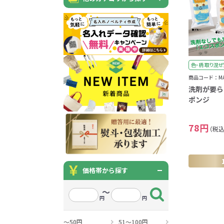
うちわ・扇子・ファン全
アウトドア・レジャーグ
ポータブルフ
タオル・ハンカチ全般
雨具全般
ひんやりグッズ全般
ラジオ・ラ
タオル
傘
冷却
般
ッズ全般
フ
あったかグッズ
お菓子・
その他
色・柄 取り混ぜ
あったかグッズ全般
お菓子・食品・飲料全般
ブランケッ
お菓子
商品コード：MAU
洗剤が要ら
展示会向けバッグ特集
体育祭・文化
靴下
ポンジ
すめのノベル
78円
（税込
価格帯から探す
スマホに役立つノベルティグッ
防犯・防災
～
ズ
円
円
～50円
51～100円