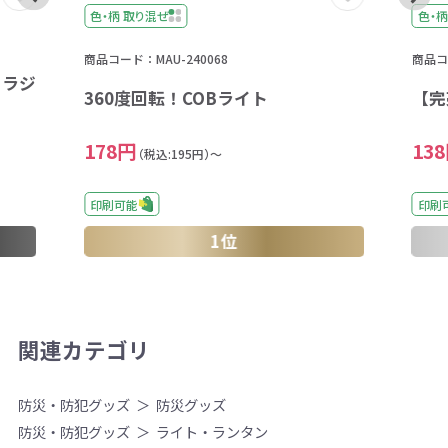
色・柄 取り混ぜ
色・柄
商品コード：MAU-240068
商品コー
トラジ
360度回転！COBライト
【完
178円
13
（税込:195円）～
印刷可能
印刷
1位
関連カテゴリ
防災・防犯グッズ
防災グッズ
防災・防犯グッズ
ライト・ランタン