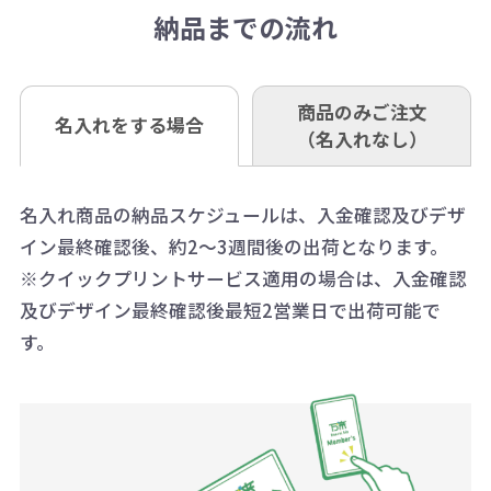
口座記号番号 00880-8-189695
き別途申し受けます。
納品までの流れ
※不良商品は商品到着後7営業日以
定しているものもあります。
口座名 株式会社モノベーション
なお、印刷代はボリュームディスカ
※3万円以上(税抜)のご注文の場合で
内に当社宛に着払いでお送りくださ
（例えば無地ポケットティッシュで
ウント式になっております。
も複数ヶ所への納品の場合、別途送
い。
あれば、午前中までにご注文とご入
※振り込み手数料はお客さま負担と
商品のみご注文
同じ版で多くの数量を印刷すると、1
名入れをする場合
料頂戴する場合がございます。
お問合せ先
（名入れなし）
金いただければ翌日着でお送りする
なりますのでご注意ください。
個当たりの印刷代単価がお安くなり
0120-979-907
ことも可能です）
ます。
詳細はこちらご確認ください。
AM10:00～PM5:00（土・日・祝日を
お急ぎの場合、ご相談ください。最
名入れ商品の納品スケジュールは、入金確認及びデザ
一方、数量が少なく一定数に満たな
配送について
除く平日）
イン最終確認後、約2～3週間後の出荷となります。
大限努力いたします。
い場合は、単価計算ではなく、印刷
※クイックプリントサービス適用の場合は、入金確認
代の基本料金を一式頂戴する場合が
及びデザイン最終確認後最短2営業日で出荷可能で
ございます。
す。
ボリュームディスカウントの計算は
商品や印刷方法によって異なります
ので、予めご了承ください。