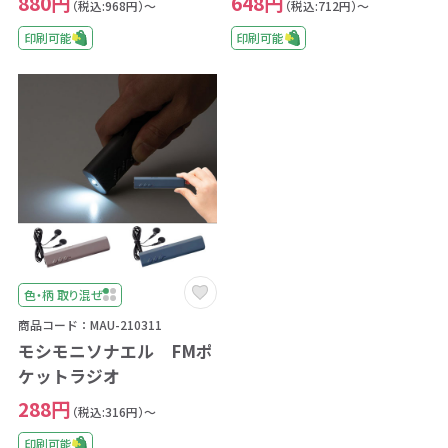
880円
648円
（税込:968円）～
（税込:712円）～
印刷可能
印刷可能
色・柄 取り混ぜ
商品コード：MAU-210311
モシモニソナエル FMポ
ケットラジオ
288円
（税込:316円）～
印刷可能