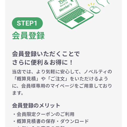
例：200個未満（1式：18,000円）
200個~499個の場合：42円（1個
当たり）
会員登録
500個~999個の場合：35円（1個
当たり）
1,000個以上：28円（1個当た
会員登録いただくことで
さらに便利＆お得に！
り）
当店では、より気軽に安心して、ノベルティの
「概算見積」や「ご注文」をいただけるよう
に、会員様専用のマイページをご用意しており
ます。
会員登録のメリット
・会員限定クーポンのご利用
・概算見積書の保存・ダウンロード