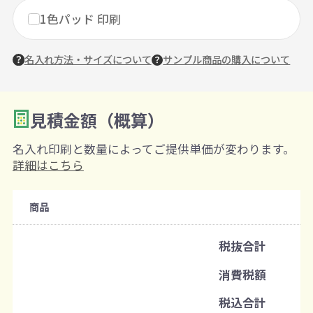
1色パッド 印刷
名入れ方法・サイズについて
サンプル商品の購入について
見積金額（概算）
数量を入力
2
名入れ印刷と数量によってご提供単価が変わります。
購入条件
詳細はこちら
注文可能数
商品
既製品：50個から
名入れあり：200個から
税抜合計
注文単位
消費税額
1個ずつ追加可能
※既製品サンプルは各色3個まで
税込合計