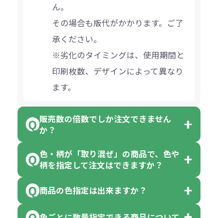
ん。
その場合も版代がかかります。ご了
承ください。
※劣化のタイミングは、使用期間と
印刷枚数、デザインによって異なり
ます。
販売数の倍数でしか注文できません
か？
色・柄が「取り混ぜ」の商品で、色や
一部商品（※）を除き、注文可能数
柄を指定して注文はできますか？
以上でしたら、何個でもご注文可能
商品の色指定は出来ますか？
です。
「色・柄 取り混ぜ」のラベルがつい
※10個単位の規制がある商品は、10
ている商品は、色指定不可となって
色ごとに数量指定できる商品について