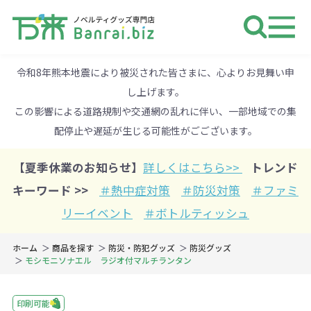
ノベルティ 専門店 万来ドットbiz 
令和8年熊本地震により被災された皆さまに、心よりお見舞い申
し上げます。
この影響による道路規制や交通網の乱れに伴い、一部地域での集
配停止や遅延が生じる可能性がごございます。
【夏季休業のお知らせ】
詳しくはこちら>>
トレンド
キーワード >>
＃熱中症対策
＃防災対策
＃ファミ
リーイベント
＃ボトルティッシュ
ホーム
商品を探す
防災・防犯グッズ
防災グッズ
モシモニソナエル ラジオ付マルチランタン
印刷可能