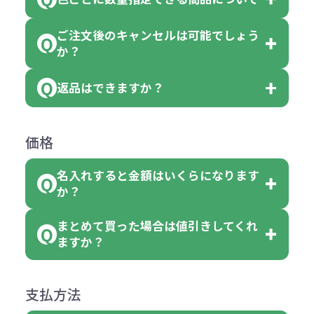
色指定できる商品もございますが商
個、20個と10個単位でのご注文とな
おり、残念ながら指定はできませ
品の詳細に「色・柄 取り混ぜ」のラ
ります。
ご注文後のキャンセルは可能でしょう
ん。
「選べる本体色」のラベルが付いて
か？
ベルや商品画像に「〇色取混ぜ」な
【例】注文可能数が100個の場合
いる商品は、本体色の指定が可能で
どと表記されている商品に付きまし
は、100個以上でしたら、何個でも
返品はできますか？
す。
お客様都合でのキャンセルは、制作
ては色指定が出来ません。
可能です。
商品によって色指定可能な数量が異
過程の進行状況により、お受けでき
例えば4色取混ぜの商品を400個ご注
返品は承っておりません。あらかじ
なります。商品詳細をご確認くださ
価格
ない場合や別途料金が発生する場合
文いただいた場合には4色がそれぞ
めご了承ください。
い。
がございます。
れ等分で100個ずつ入って参ります。
名入れすると金額はいくらになります
ただし下記の場合は承っております
例えば…
ご注文の際は、十分にご確認・ご検
か？
（割り切れない場合は数個単位で前
のでお問合せください。
「セルトナ・ツートンポータブルス
討をお願いいたします。
後する場合もございます）
まとめて買った場合は値引きしてくれ
●初期不良または不良品（破損、故
但し、ロゴなど名入れ印刷をされる
クエアトート」を300個注文した場
名入れありの場合の代金の計算方法
色指定できる商品に付きましては商
ますか？
障）の場合
場合、商品本体の色にあわせて印刷
合
は下記の通りです。
品詳細の購入の所で色が選べるよう
●ご注文商品と違うものが届いた場
色を変えることはできます。（別途
「セルトナ・ツートンポータブルス
になっております。
商品によりますが、お見積もりさせ
支払方法
合
費用）
クエアトート」は10個単位でしたら
計算例：
ていただきます。