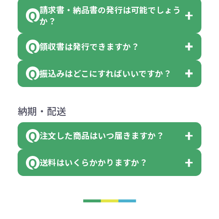
●名入れ、オリジナルの内容が異な
色を指定出来るので、ピンクを100
請求書・納品書の発行は可能でしょう
＜1色印刷の場合＞
見積もりサポート
から個別でお問い
っていた場合
か？
個、ブルーを90個、イエローを110
（提供価格（商品代）+名入れ費用
合わせください。
ご連絡後、新しい商品と交換、修理
個 合計300個 と色を指定する事
（印刷代））×枚数+製版代
領収書は発行できますか？
会員様はマイページより各種帳票の
または返金にて対応させていただき
が出来ます。
＜多色印刷（2色以上）の場合＞
ダウンロードが可能です。
ます。
振込みはどこにすればいいですか？
（提供価格（商品代）+名入れ費用
会員様はマイページより各種帳票の
詳しくはこちらはご確認ください。
その際不良品については送料着払い
【色指定の仕方】
（印刷代）×色数）×枚数+製版代
ダウンロードが可能です。
にて一度ご連絡の上、当社にご返却
数量を入力の欄で、ご希望の本体色
下記口座にお願いします。
×色数
納期・配送
詳しくはこちらはご確認ください。
領収書のダウンロード
ください。
に必要な個数を入力ください。
■三菱UFJ銀行
※例えば2色印刷の場合には、名入
（商品の状態により、対応が変わる
注文した商品はいつ届きますか？
※10個単位など購入できる単位が決
小田井支店（おたいしてん）
れ費用が2倍、製版代が2倍必要で
領収書のダウンロード
場合もございます）
まっている場合は、その単位に当て
当座 0204160 株式会社モノベーシ
す。
送料はいくらかかりますか？
※不良商品をご返却いただけない場
はまらない数を入力すると、アラー
既製品の場合、ご入金確認後3営業
ョン
※商品やデザインによっては多色印
合は返品に応じられない場合がござ
トがでます。
日以降、名入れ印刷ありの場合は、
刷が出来ない場合もございます。ご
1回のご注文合計金額が3万円未満(税
います。あらかじめご了承くださ
アラートに従って数を調整してくだ
ご入金確認後約3週間となります。
■ゆうちょ銀行（振替口座）
相談下さい。
抜)の場合、送料をご納品1箇所に付
い。
さい。
但し、商品によって個別に納期を設