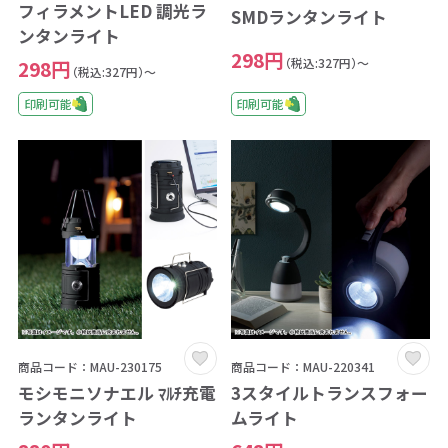
フィラメントLED 調光ラ
SMDランタンライト
ンタンライト
298円
（税込:327円）～
298円
（税込:327円）～
印刷可能
印刷可能
商品コード：MAU-230175
商品コード：MAU-220341
モシモニソナエル ﾏﾙﾁ充電
3スタイルトランスフォー
ランタンライト
ムライト