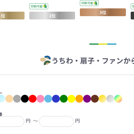
ァン・ハンディ
印刷可能
イト・ランタン
グッズ
ハンカチ
レジャーグッズ
その他
手ぬぐい
携帯ト
印刷可能
ァン
3位
食品・飲料
1位
2位
ト・ひざ掛け
食品
アイマスク
カイ
飲
きっと見つかる 探してたポーチ!!
シーン合わせて
祭・運動会におす
うちわ・扇子・ファンか
タン
ティ オリジナルグ
ッズ
ー
対策ノベルティ
除菌・感染対策グッズ
帯
円
～
円