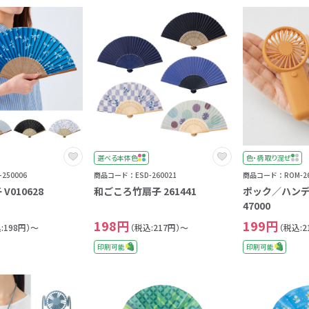
0
1
2
3
4
5
選べる本体色
色・柄 取り混ぜ
6
250006
商品コード：ESD-260021
商品コード：ROM-26
7
V010628
和ごころ竹扇子 261441
ポック／ハン
8
47000
198円
199円
9
:198円）～
（税込:217円）～
（税込:2
0
印刷可能
印刷可能
1
2
3