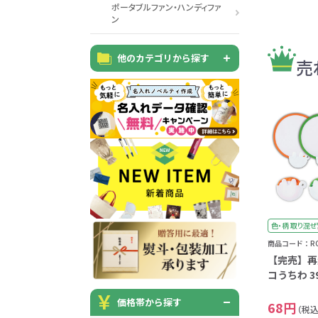
巾着・リュック全般
ポーチ全般
ケース全般
マグカップ全般
展示会・セミナー全般
社会貢献機能付き全般
子供向け全般
女性向け全般
シニア向け全般
メーカー向け全般
店舗向け全般
コット
コットン
財布
再生コ
展示会
ファッ
健康・
陶器
フェ
カー
バッ
SD
お
ア
ポータブルファン・ハンディファ
グ全般
般
般
ャンパス向け全般
チ
ン
訪日外国人・インバウンド向
タンブラー・ボトル・グラス
来店・成約プレゼント
営業活動
ペン・
け
ポリエステルバッグ
デニムポーチ
再生紙
防犯・安心グッズ
学校・教育グッズ
湯のみ
ジュート
化粧ポ
リサイ
選挙
他のカテゴリから探す
売
タンブラー・ボトル・グ
文具・ステーショナリー
スマホ・タブレットグッ
訪日外国人・インバウ
モバイ
ペン・筆記用具全般
パソコングッズ全般
ステン
単色ボ
付箋
USBグ
和風
ラス全般
全般
ズ全般
ンド向け全般
電器
マルシェバッグ
コルク
竹・バン
ランチ
春のノベルティ特集
夏のノベ
メッセージ入りノベルティ
記念品
生活用品
イベン
イヤフォ
アルミボトル
電子メモパッド
タッチペン
クリア
ペンケ
ト
バイオマス
EVA素
生活用品・生活雑貨全
お絵かき・
ティッシュ全般
インテリア雑貨全般
イベント・抽選会全般
掃除・
ウェット
フォト
般
マグネット
スマホ対応手袋
クリップ
そ
ＦＳＣ認証
ブランケット・ひざ掛け
季節のグッズ
キッチ
女性向け抽選会セット
植物栽培セット
季節の
そ
色・柄 取り混ぜ
除菌・感染対策グッズ
商品コード：ROM
キッチングッズ全般
防災・防犯グッズ全般
美容・健康グッズ全般
季節のグッズ全般
キッチ
防災グ
マスク
春のノ
入
全般
【完売】再
タオル・ハンカチ
うちわ・
コうちわ 39
スポンジ
ボウル・プレート
ライト・ランタン
マスクケース
抗菌グッズ
健康グ
石鹸・
地球にやさしいエコグッズ
価格帯から探す
ロス
68円
（税込