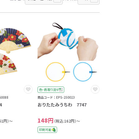
色・柄 取り混ぜ
0088
商品コード：EPS-250023
4
おりたたみうちわ 7747
148円
51円）～
（税込:162円）～
印刷可能