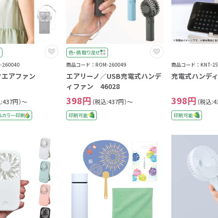
色・柄 取り混ぜ
260040
商品コード：ROM-260049
商品コード：KNT-25
クエアファン
エアリーノ／USB充電式ハンデ
充電式ハンディフ
ィファン 46028
398円
398円
:437円）～
（税込:437円）～
（税込:4
ルカラー印刷
印刷可能
印刷可能