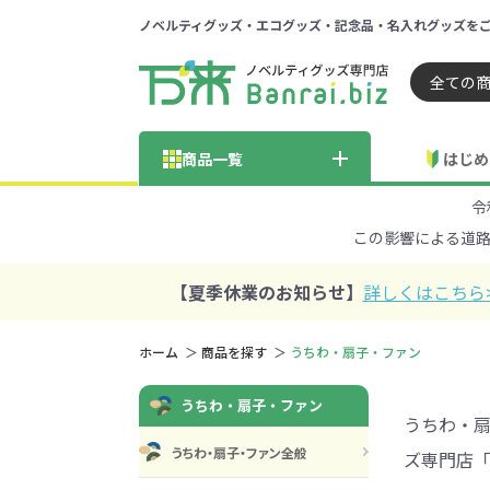
ノベルティグッズ・エコグッズ・記念品・名入れグッズを
ノベルティ 専門店 万来ドッ
商品一覧
はじめ
令
納品までの流れ
総合お問い合わせ
見積も
この影響による道
商品の選び方
FA
商品カテゴリから探す
価格帯から探す
【夏季休業のお知らせ】
詳しくはこちら
～50円
51～
ホーム
商品を探す
うちわ・扇子・ファン
学校・PTA・
うちわ・扇子・ファン
エコバッグ・トートバッグ
官公庁・自治体向け
展示会・セミナー
301～500円
子供向け
再生素材
501～
巾着・
女
ス向け
うちわ・扇
うちわ・扇子・ファン全般
ズ専門店「
5001～10000円
100
100円以下の人気エコバッグ
展示会ノ
エコバッグ・トートバッ
再生素材・エコ素材全
官公庁・自治体向け全
学校・PTA・オープンキ
クリア