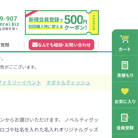
9-907
rai.biz
0 土日祝を除く
ご質問
なんでも相談
・
お問い合わせ
カート
す。
れガイド
無料カタログ申込
会員登録特典
性がごございます。
法について
マイページについて
特集から探す
業種から探す
見積もり
ファミリーイベント
＃ボトルティッシュ
200円
201～300円
お気に入り
3000円
マン向け
学記念品
舗向け
ース
3001～5000円
周年・創立記念品
ファミリー向け
マグカップ
ンからお選びいただけます。 ノベルティグッ
会員登録
て、ロゴや社名を入れた名入れオリジナルグッズ
バッグ特集
オリジナルマグカップ作りたい
ルミマグカッ
トートバッ
ル巾着・リュ
キャラクター・ファンシー雑