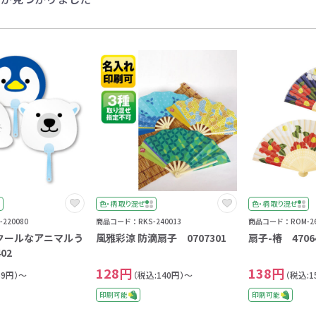
日
月
火
水
木
金
土
色・柄 取り混ぜ
色・柄 取り混ぜ
220080
商品コード：RKS-240013
商品コード：ROM-26
クールなアニマルう
風雅彩涼 防滴扇子 0707301
扇子-椿 4706
02
128円
138円
59円）～
（税込:140円）～
（税込:1
印刷可能
印刷可能