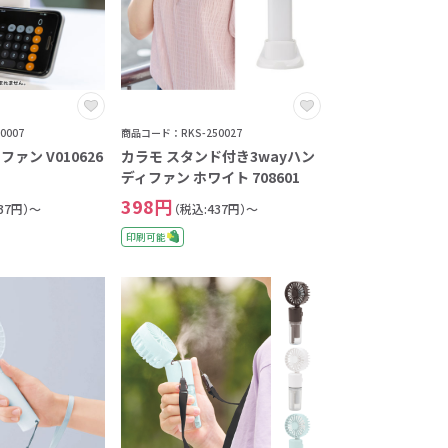
0007
商品コード：RKS-250027
ァン V010626
カラモ スタンド付き3wayハン
ディファン ホワイト 708601
398円
37円）～
（税込:437円）～
印刷可能