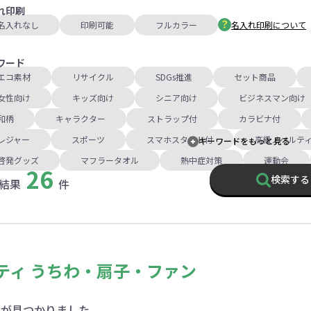
れ印刷
名入れなし
印刷可能
フルカラー
名入れ印刷について
ワード
エコ素材
リサイクル
SDGs推進
セット商品
女性向け
キッズ向け
シニア向け
ビジネスマン向け
和柄
キャラクター
ストラップ付
カラビナ付
レジャー
スポーツ
スマホスタンド付
高級ノベルテ
キーワードをもっと見る
啓発グッズ
マフラータオル
熱中症対策
運動会
26
検索する
結果
件
ティ うちわ・扇子・ファン
年9月
品が見つかりました