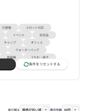
化粧箱
小ロット対応
イベント
記念品
キャンプ
オフィス
ィ
ウォーターバッグ
扇風機
うちわ・扇子
条件を
リセット
する
並び替え
表示件数