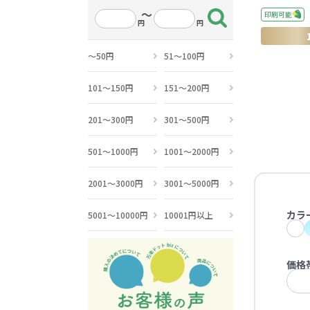
うちわ・扇子・ファン全
アウトドア・レジャーグ
ポータブルフ
～
タオル・ハンカチ全般
雨具全般
ひんやりグッズ全般
ラジオ・ラ
タオル
傘
冷却
印刷可能
般
ッズ全般
フ
円
円
あったかグッズ
お菓子・
～50円
51～100円
その他
101～150円
151～200円
あったかグッズ全般
お菓子・食品・飲料全般
ブランケッ
お菓子
201～300円
301～500円
展示会向けバッグ特集
体育祭・文化
靴下
すめのノベル
501～1000円
1001～2000円
2001～3000円
3001～5000円
カラ
5001～10000円
10001円以上
スマホに役立つノベルティグッ
防犯・防災
価格
ズ