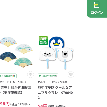
。
PCグッズ
ポーチ
ース
・抽選会
ン雑貨
安全
念品
不織布バッグ
キャンバスポーチ
マルチケース
リサイクルレザー
ガラスマグカップ
消防・救急グッズ
生活雑貨
生活雑貨
貨
レットグッズ
バラマキ
パソコングッズ
社名入りグッズ
ログイン
チャーム対象
ックバッグ
ックコットン
保冷バッグ
ラバーウッド
タンブラー
色鉛筆・鉛筆
スタンド
ッド
ト
ステンレスボトル
バースデーカード
モバイルケース
なバッグ
豆かす
その他バッグ
麦わら
ルティ特集
・フェス
ッシュ
インテリア雑貨
推し活グッズ
ー
ョルダー
定規・メジャー
モバイルクリーナー
ジン
生分解性素材
トセット
ィッシュ
子供向け抽選会セット
アロマ・フレグランス
ボトルティッシュ
その他
具
康グッズ
除菌・感染対策グッズ
選べる本体色
色・柄 取り混ぜ
ィッシュ・ティ
品コード：ESD-250248
商品コード：RKS-220080
ト
ルティ
コースター
ホイッスル
マスク
冬のノベルティ
除菌液
【完売】彩かぜ 和柄扇
熱中症予防 クールなア
レジャーグッズ
ひんやりグッズ
子【要在庫確認】
ニマルうちわ 070640
2
ッズ
他
キッチングッズその他
198円
（税込:217円）～
54円
（税込:59円）～