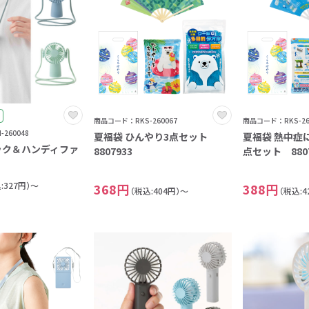
4
5
6
7
8
商品コード：RKS-260067
商品コード：RKS-26
9
260048
夏福袋 ひんやり3点セット
夏福袋 熱中症
0
ック＆ハンディファ
8807933
点セット 8807
:327円）～
368円
388円
（税込:404円）～
（税込:4