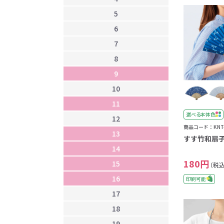
5
9
6
1
7
1
8
1
9
1
10
1
11
1
選べる本体色
12
1
商品コード：KNT-
13
1
すす竹和扇子 
14
1
180円
15
1
（税込
16
2
印刷可能
17
2
18
2
19
2