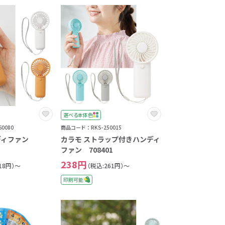
選べる本体色
0080
商品コード：RKS-250015
ディファン
カラモ ストラップ付きハンディ
ファン 708401
238円
18円）～
（税込:261円）～
印刷可能