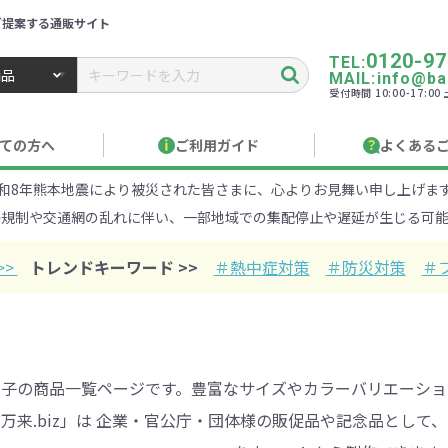
ご提案する通販サイト
0120-97
TEL:
MAIL:info@ban
受付時間 10:00-17:0
トbiz ／ 名入れ・販促品・記念品・オリジナルグッズ
ての方へ
ご利用ガイド
よくある
和8年熊本地震により被災された皆さまに、心よりお見舞い申し上げま
り作成について
見積もりサポート
のし・包装
お急ぎ在庫確認
名入
路規制や交通網の乱れに伴い、一部地域での集配停止や遅延が生じる可能
Xでのご注文
商品サンプル
印刷方
目的・シーンから探す
ターゲットから探す
>>
トレンドキーワード >>
＃熱中症対策
＃防災対策
＃
100円
101～150円
151～
オープンキャンパ
・エコ素材
1000円
リュック
性向け
社会貢献機能付き
1001～2000円
メーカー向け
シニア向け
ポーチ
2001～
ビジネス
卒業・入
店
ケ
子の商品一覧ページです。豊富なサイズやカラーバリエーショ
万来.biz」は 企業・官公庁・団体様の販促品や記念品とし
01円以上
ベルティ特集
フルカラー印刷で訴求力UP
名入れ印刷
・ビニールポー
オーガニックコットン
ステンレス・ア
キャンバス
ポリエステ