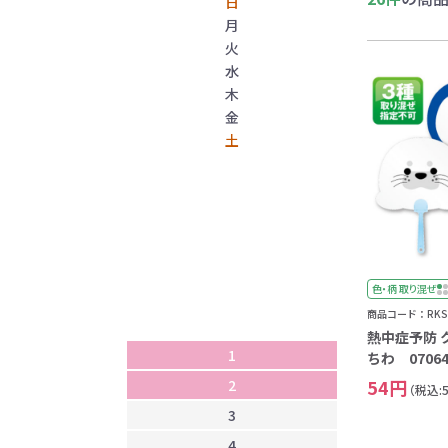
日
月
火
水
木
金
土
1
2
色・柄 取り混ぜ
3
商品コード：RKS-
4
熱中症予防 
1
5
ちわ 07064
54円
2
6
（税込:
3
7
4
8