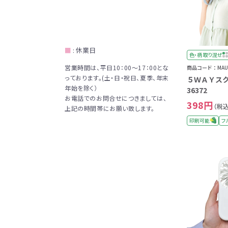
■
: 休業日
色・柄 取り混ぜ
営業時間は、平日10：00～17：00とな
商品コード：MAU-
っております。(土・日・祝日、夏季、年末
５ＷＡＹス
年始を除く）
36372
お電話でのお問合せにつきましては、
398円
（税込
上記の時間帯にお願い致します。
印刷可能
フ