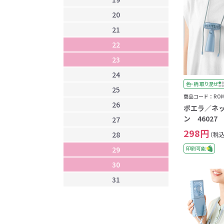
20
2
21
2
22
2
23
2
24
2
色・柄 取り混ぜ
25
2
商品コード：ROM-
26
3
ポエラ／ネ
ン 46027
27
298円
28
（税込
29
印刷可能
30
31