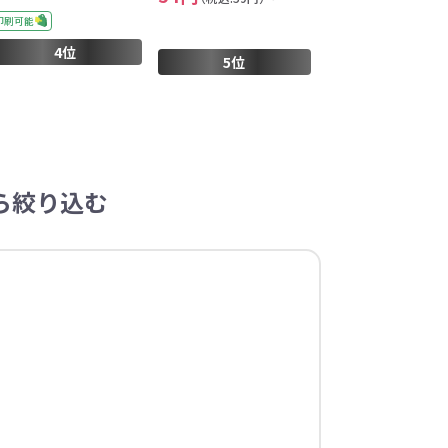
イレ
冷感・クールタオル
トラベルグッズ
印刷可能
4位
5位
ロ
料
手袋
選べる ボトル＆
和のノベルティ特集
ら絞り込む
ブラー