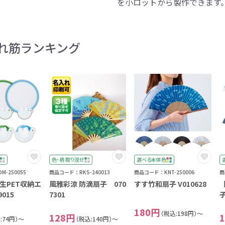
を小ロットから製作できます
ントートバッグ
巾着・リュック
ットン
向けバッグ
ション雑貨
癒しグッズ
マグカップ
アトレード
ディーラー
グ・ポーチ
Gs推進
菓子系
パレル
プラスチックマグカップ
展示会向けノベルティ
樹を・サンゴを植える
不織布巾着・リュック
ポリエステルポーチ
コインケース
再生ＰＥＴ
エコ・アイデア雑貨
文具・知育玩具系
美容系サロン
住宅・不動産
防犯グッズ
環境保全
部活動
モバイル・
コットン
カードケ
再生樹脂
イベント
キッチ
交通
記
バッグ
グ
ック
プ
ツール・粗品
筆記用具
文具・ステーショナリー
絆ツール
スマホ・タブ
景品・
着せ替え
・リネンバッグ
ーチ
クルデニム
啓発グッズ
デニムバッグ
フラットポーチ
OBP
シャンブリ
オーガニ
ポーチ
れ筋ランキング
ルバッテリー・充
プラスチックタンブラ
レスタンブラー
ールペン
ッズ
・和雑貨
多色ボールペン
メモ帳
ケーブル
PCクリーナー
着せ替え
クレヨン・
モバイル
マウスパ
ノー
ー
ブーファイバー
バッグ
サコッシュ
ジュート
おしゃれ
コーヒー
ルティ特集
秋のノベルティ特集
冬のノベ
・生活雑貨
ト・抽選会
スポーツ・部活動
キーホルダー
ライブ
ティ
ン・ヘッドセッ
ボトル
ース
ペットボトルホルダー
ブックカバー
スマホリング
グラス
カレンダ
スマホシ
材
間伐材
ライスレ
ぬりえイベントセ
洗濯用品
ティッシュ
フレーム
手作り・工作イベントセット
トイレットペーパー
収納用品
時計
定番イベン
工具
ボックステ
照明
ット
環境保全への取り組み
の他
文具セット
その他文
ングッズ
防災・防犯グッズ
美容・健
抽選会セット
の他
イベントセット追加用品
色・柄 取り混ぜ
選べる本体色
ウェットテ
-250055
商品コード：RKS-240013
商品コード：KNT-250006
商
ンツール
ッズ
ベルティ
浴剤
箸・お弁当グッズ
防犯グッズ
美容グッズ
夏のノベルティ
マスクケース
カトラリー
防災セッ
ミラー
秋のノベ
ッシュ
生PET収納エ
風雅彩涼 防滴扇子 070
すす竹和扇子 V010628
扇子・ファン
雨具
アウトドア・
015
7301
・ペーパー・ク
ッズ
洗剤
ラップ・ビニール
加湿器
啓発グッズ
保存容器
癒しグ
その
180円
エココレ（おしゃれなエコグッズ）
（税込:198円）～
128円
:74円）～
（税込:140円）～