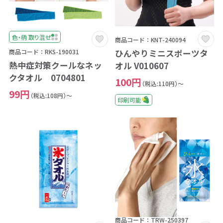
色・柄 取り混ぜ
商品コード：KNT-240094
ひんやりミニスポーツタ
商品コード：RKS-190031
熱中症対策クールなネッ
オル V010607
クタオル 0704801
100円
（税込:110円）～
99円
（税込:108円）～
印刷可能
商品コード：TRW-250397