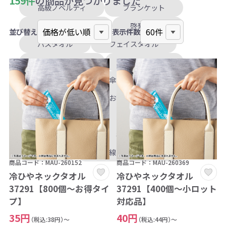
159件
の商品が見つかりました
高級ノベルティ
ブランケット
ウォーターバッグ
啓発グッズ
並び替え
表示件数
バスタオル
フェイスタオル
マフラータオル
ハンドタオル
コンパクト
傘カバー
熱中症対策
お花見
入学
卒業
運動会
タオル
うちわ・扇子
年賀
訪問用
絆作り
紫外線対策（UV対策）
商品コード：MAU-260152
商品コード：MAU-260369
冷ひやネックタオル
冷ひやネックタオル
37291【800個～お得タイ
37291【400個～小ロット
プ】
対応品】
35円
40円
（税込:38円）～
（税込:44円）～