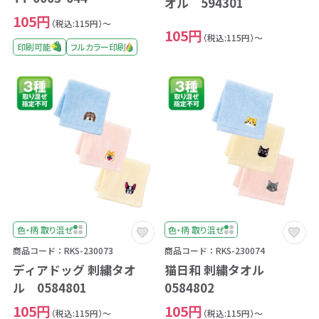
オル 594301
105円
（税込:115円）～
105円
（税込:115円）～
印刷可能
フルカラー印刷
色・柄 取り混ぜ
色・柄 取り混ぜ
商品コード：RKS-230073
商品コード：RKS-230074
ディアドッグ 刺繍タオ
猫日和 刺繍タオル
ル 0584801
0584802
105円
105円
（税込:115円）～
（税込:115円）～