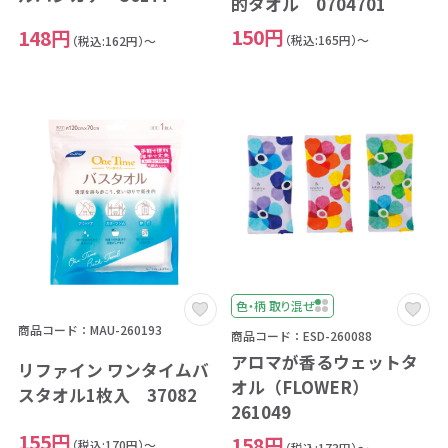
的タオル 0704701
150円
148円
（税込:165円）～
（税込:162円）～
色・柄 取り混ぜ
商品コード：MAU-260193
商品コード：ESD-260088
アロマが香るウェットタ
リファイン ワンタイムバ
オル（FLOWER）
スタオル1枚入 37082
261049
155円
158円
（税込:170円）～
（税込:173円）～