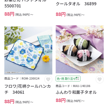
クールタオル 36899
5500701
88円
88円
（税込:96円）～
（税込:96円）～
商品コード：ROM-230024
色・柄 取り混ぜ
フロワ/花柄クールハンカ
商品コード：MAU-140186
チ 34061
ふんわり和菓子タオル
88円
88円
（税込:96円）～
（税込:96円）～