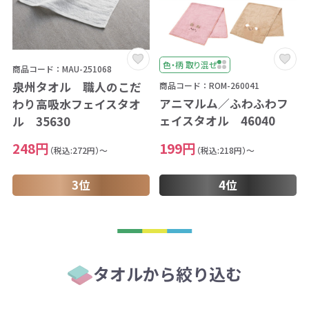
色・柄 取り混ぜ
商品コード：MAU-251068
泉州タオル 職人のこだ
商品コード：ROM-260041
アニマルム／ふわふわフ
わり高吸水フェイスタオ
ェイスタオル 46040
ル 35630
199円
248円
（税込:218円）～
（税込:272円）～
4位
3位
タオルから絞り込む