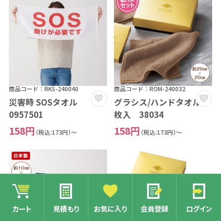
商品コード：RKS-240040
商品コード：ROM-240032
災害時 SOSタオル
グラシス/ハンドタオル 2
0957501
枚入 38034
158円
158円
（税込:173円）～
（税込:173円）～
カート
見積もり
お気に入り
会員登録
ログイン