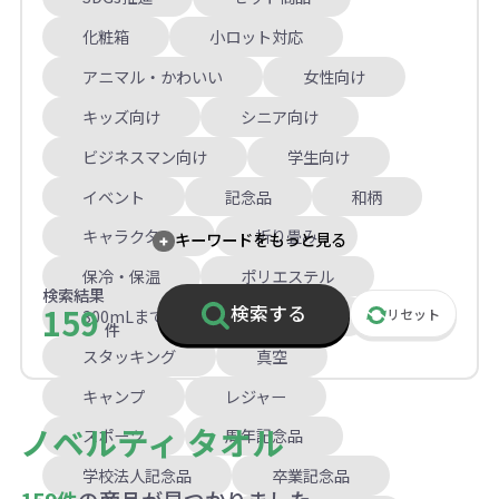
化粧箱
小ロット対応
アニマル・かわいい
女性向け
キッズ向け
シニア向け
ビジネスマン向け
学生向け
イベント
記念品
和柄
キャラクター
折り畳み
キーワードをもっと見る
保冷・保温
ポリエステル
検索結果
159
検索する
300mLまで
301mL以上
リセット
件
スタッキング
真空
キャンプ
レジャー
ノベルティ タオル
スポーツ
周年記念品
学校法人記念品
卒業記念品