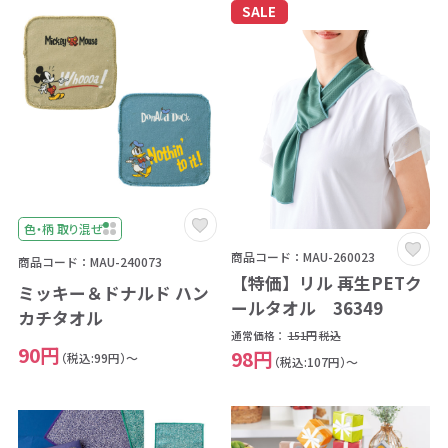
SALE
色・柄 取り混ぜ
商品コード：MAU-260023
商品コード：MAU-240073
【特価】リル 再生PETク
ミッキー＆ドナルド ハン
ールタオル 36349
カチタオル
通常価格：
151円
税込
90円
98円
（税込:99円）～
（税込:107円）～