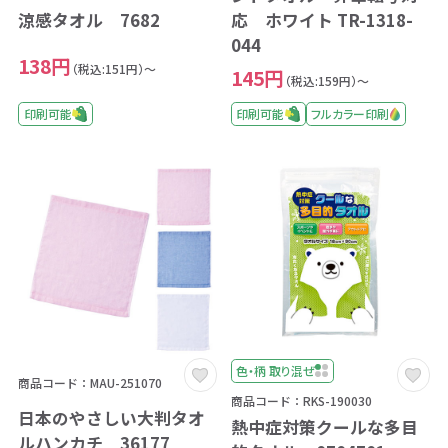
涼感タオル 7682
応 ホワイト TR-1318-
044
138円
（税込:151円）～
145円
（税込:159円）～
印刷可能
印刷可能
フルカラー印刷
色・柄 取り混ぜ
商品コード：MAU-251070
商品コード：RKS-190030
日本のやさしい大判タオ
熱中症対策クールな多目
ルハンカチ 36177