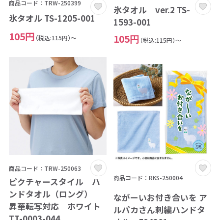
商品コード：TRW-250399
氷タオル ver.2 TS-
氷タオル TS-1205-001
1593-001
105円
105円
（税込:115円）～
（税込:115円）～
商品コード：TRW-250063
商品コード：RKS-250004
ピクチャースタイル ハ
ンドタオル（ロング）
ながーいお付き合いを ア
昇華転写対応 ホワイト
ルパカさん刺繍ハンドタ
TT-0003-044