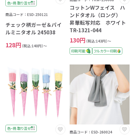
色・柄 取り混ぜ
コットンWフェイス ハ
ンドタオル（ロング）
商品コード：ESD-250121
昇華転写対応 ホワイト
チェック柄ガーゼ＆パイ
TR-1321-044
ルミニタオル 245038
130円
（税込:143円）～
128円
（税込:140円）～
印刷可能
フルカラー印刷
色・柄 取り混ぜ
商品コード：ESD-260024