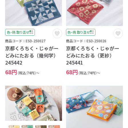
色・柄 取り混ぜ
色・柄 取り混ぜ
商品コード：ESD-250027
商品コード：ESD-250026
京都くろちく・じゃがー
京都くろちく・じゃがー
どみにたおる（幾何学）
どみにたおる（更紗）
245442
245441
68円
68円
（税込:74円）～
（税込:74円）～