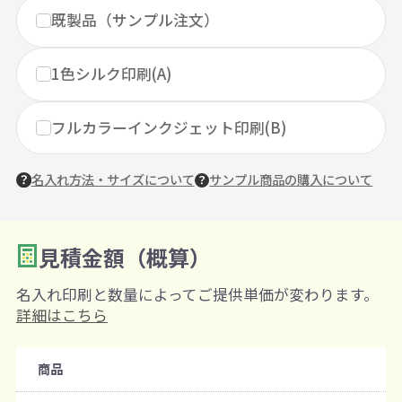
既製品（サンプル注文）
1色シルク印刷(A)
フルカラーインクジェット印刷(B)
名入れ方法・サイズについて
サンプル商品の購入について
見積金額（概算）
数量を入力
2
名入れ印刷と数量によってご提供単価が変わります。
購入条件
詳細はこちら
注文可能数
商品
既製品：20個から
名入れあり：20個から