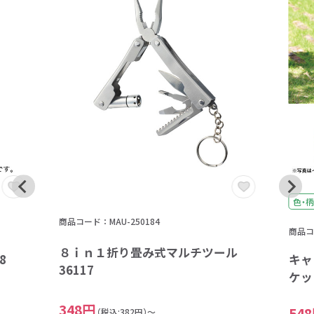
色・柄
商品コード：MAU-250184
商品コー
８ｉｎ１折り畳み式マルチツール
キャ
8
36117
ケッ
348円
54
（税込:382円）～