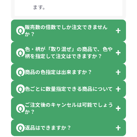
ます。
販売数の倍数でしか注文できません
か？
色・柄が「取り混ぜ」の商品で、色や
一部商品（※）を除き、注文可能数
柄を指定して注文はできますか？
以上でしたら、何個でもご注文可能
商品の色指定は出来ますか？
です。
「色・柄 取り混ぜ」のラベルがつい
※10個単位の規制がある商品は、10
ている商品は、色指定不可となって
色ごとに数量指定できる商品について
色指定できる商品もございますが商
個、20個と10個単位でのご注文とな
おり、残念ながら指定はできませ
品の詳細に「色・柄 取り混ぜ」のラ
ります。
ご注文後のキャンセルは可能でしょう
ん。
「選べる本体色」のラベルが付いて
か？
ベルや商品画像に「〇色取混ぜ」な
【例】注文可能数が100個の場合
いる商品は、本体色の指定が可能で
どと表記されている商品に付きまし
は、100個以上でしたら、何個でも
返品はできますか？
す。
お客様都合でのキャンセルは、制作
ては色指定が出来ません。
可能です。