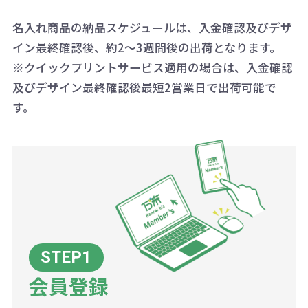
ことも可能です）
ます。
詳細はこちらご確認ください。
AM10:00～PM5:00（土・日・祝日を
お急ぎの場合、ご相談ください。最
名入れ商品の納品スケジュールは、入金確認及びデザ
一方、数量が少なく一定数に満たな
配送について
除く平日）
イン最終確認後、約2～3週間後の出荷となります。
大限努力いたします。
い場合は、単価計算ではなく、印刷
※クイックプリントサービス適用の場合は、入金確認
代の基本料金を一式頂戴する場合が
及びデザイン最終確認後最短2営業日で出荷可能で
ございます。
す。
ボリュームディスカウントの計算は
商品や印刷方法によって異なります
ので、予めご了承ください。
例：200個未満（1式：18,000円）
200個~499個の場合：42円（1個
当たり）
会員登録
500個~999個の場合：35円（1個
当たり）