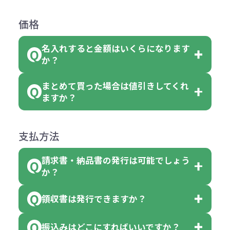
商品によって色指定可能な数量が異
過程の進行状況により、お受けでき
例えば4色取混ぜの商品を400個ご注
返品は承っておりません。あらかじ
なります。商品詳細をご確認くださ
価格
ない場合や別途料金が発生する場合
文いただいた場合には4色がそれぞ
めご了承ください。
い。
がございます。
れ等分で100個ずつ入って参ります。
名入れすると金額はいくらになります
ただし下記の場合は承っております
例えば…
ご注文の際は、十分にご確認・ご検
か？
（割り切れない場合は数個単位で前
のでお問合せください。
「セルトナ・ツートンポータブルス
討をお願いいたします。
後する場合もございます）
まとめて買った場合は値引きしてくれ
●初期不良または不良品（破損、故
但し、ロゴなど名入れ印刷をされる
クエアトート」を300個注文した場
名入れありの場合の代金の計算方法
色指定できる商品に付きましては商
ますか？
障）の場合
場合、商品本体の色にあわせて印刷
合
は下記の通りです。
品詳細の購入の所で色が選べるよう
●ご注文商品と違うものが届いた場
色を変えることはできます。（別途
「セルトナ・ツートンポータブルス
になっております。
商品によりますが、お見積もりさせ
支払方法
合
費用）
クエアトート」は10個単位でしたら
計算例：
ていただきます。
●名入れ、オリジナルの内容が異な
色を指定出来るので、ピンクを100
請求書・納品書の発行は可能でしょう
＜1色印刷の場合＞
見積もりサポート
から個別でお問い
っていた場合
か？
個、ブルーを90個、イエローを110
（提供価格（商品代）+名入れ費用
合わせください。
ご連絡後、新しい商品と交換、修理
個 合計300個 と色を指定する事
（印刷代））×枚数+製版代
領収書は発行できますか？
会員様はマイページより各種帳票の
または返金にて対応させていただき
が出来ます。
＜多色印刷（2色以上）の場合＞
ダウンロードが可能です。
ます。
振込みはどこにすればいいですか？
（提供価格（商品代）+名入れ費用