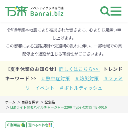
ノベルティ 専門店 万来ドットbiz 
令和8年熊本地震により被災された皆さまに、心よりお見舞い申
し上げます。
この影響による道路規制や交通網の乱れに伴い、一部地域での集
配停止や遅延が生じる可能性がごございます。
【夏季休業のお知らせ】
詳しくはこちら>>
トレンド
キーワード >>
＃熱中症対策
＃防災対策
＃ファミ
リーイベント
＃ボトルティッシュ
ホーム
商品を探す
記念品
LEDライト付モバイルチャージャー2200 Type-C対応 TE-0016
印刷可能
選べる本体色