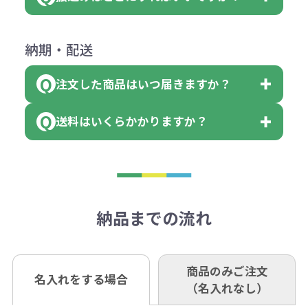
会員様はマイページより各種帳票の
詳しくはこちらはご確認ください。
その際不良品については送料着払い
【色指定の仕方】
（印刷代）×色数）×枚数+製版代
ダウンロードが可能です。
にて一度ご連絡の上、当社にご返却
数量を入力の欄で、ご希望の本体色
下記口座にお願いします。
×色数
納期・配送
詳しくはこちらはご確認ください。
領収書のダウンロード
ください。
に必要な個数を入力ください。
■三菱UFJ銀行
※例えば2色印刷の場合には、名入
（商品の状態により、対応が変わる
注文した商品はいつ届きますか？
※10個単位など購入できる単位が決
小田井支店（おたいしてん）
れ費用が2倍、製版代が2倍必要で
領収書のダウンロード
場合もございます）
まっている場合は、その単位に当て
当座 0204160 株式会社モノベーシ
す。
送料はいくらかかりますか？
※不良商品をご返却いただけない場
はまらない数を入力すると、アラー
既製品の場合、ご入金確認後3営業
ョン
※商品やデザインによっては多色印
合は返品に応じられない場合がござ
トがでます。
日以降、名入れ印刷ありの場合は、
刷が出来ない場合もございます。ご
1回のご注文合計金額が3万円未満(税
います。あらかじめご了承くださ
アラートに従って数を調整してくだ
ご入金確認後約3週間となります。
■ゆうちょ銀行（振替口座）
相談下さい。
抜)の場合、送料をご納品1箇所に付
い。
さい。
但し、商品によって個別に納期を設
口座記号番号 00880-8-189695
き別途申し受けます。
納品までの流れ
※不良商品は商品到着後7営業日以
定しているものもあります。
口座名 株式会社モノベーション
なお、印刷代はボリュームディスカ
※3万円以上(税抜)のご注文の場合で
内に当社宛に着払いでお送りくださ
（例えば無地ポケットティッシュで
ウント式になっております。
も複数ヶ所への納品の場合、別途送
い。
あれば、午前中までにご注文とご入
※振り込み手数料はお客さま負担と
商品のみご注文
同じ版で多くの数量を印刷すると、1
名入れをする場合
料頂戴する場合がございます。
お問合せ先
（名入れなし）
金いただければ翌日着でお送りする
なりますのでご注意ください。
個当たりの印刷代単価がお安くなり
0120-979-907