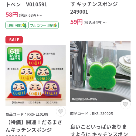
す キッチンスポンジ
トペン V010591
249001
58円
（税込:63円）～
59円
（税込:64円）～
印刷可能
フルカラー印刷
SALE
商品コード：RKS-230025
商品コード：RKS-210108
【特価】開運！だるまさ
良いこといっぱいありま
んキッチンスポンジ
すように キッチンスポン