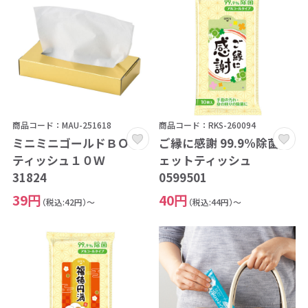
商品コード：MAU-251618
商品コード：RKS-260094
ミニミニゴールドＢＯＸ
ご縁に感謝 99.9%除菌ウ
ティッシュ１０Ｗ
ェットティッシュ
31824
0599501
39円
40円
（税込:42円）～
（税込:44円）～