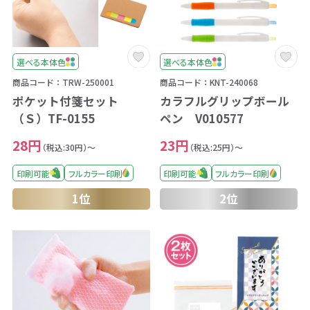
選べる本体色
選べる本体色
商品コード：TRW-250001
商品コード：KNT-240068
ポケット付箋セット
カラフルグリップボール
（Ｓ）TF-0155
ペン V010577
28円
23円
（税込:30円）～
（税込:25円）～
印刷可能
フルカラー印刷
印刷可能
フルカラー印刷
1位
2位