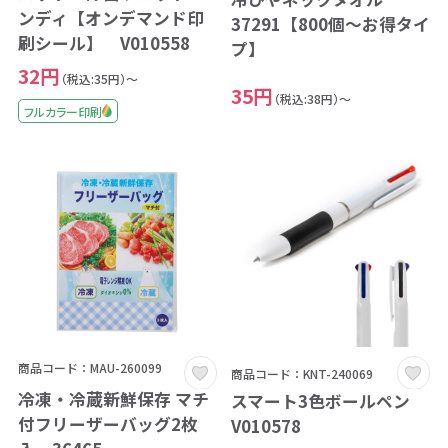
ンディ【オンデマンド印
37291【800個～お得タイ
刷シール】 V010558
プ】
32円
（税込:35円）～
35円
（税込:38円）～
フルカラー印刷
商品コード：MAU-260099
商品コード：KNT-240069
冷凍・冷蔵新鮮保存 マチ
スマート3色ボールペン
付フリーザーバッグ2枚
V010578