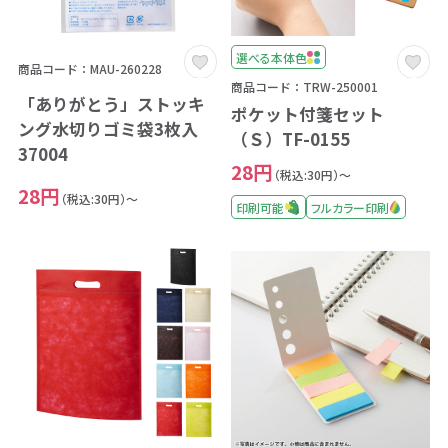
選べる本体色
商品コード：MAU-260228
商品コード：TRW-250001
「ありがとう」ストッキ
ポケット付箋セット
ング水切りゴミ袋3枚入
（Ｓ）TF-0155
37004
28円
（税込:30円）～
28円
（税込:30円）～
印刷可能
フルカラー印刷