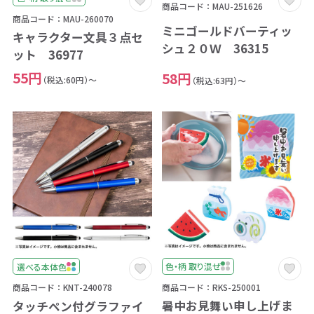
商品コード：MAU-251626
商品コード：MAU-260070
ミニゴールドバーティッ
キャラクター文具３点セ
シュ２０Ｗ 36315
ット 36977
55円
58円
（税込:60円）～
（税込:63円）～
色・柄 取り混ぜ
選べる本体色
商品コード：RKS-250001
商品コード：KNT-240078
暑中お見舞い申し上げま
タッチペン付グラファイ