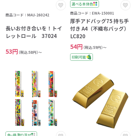
選べる本体色
商品コード：EWA-150001
商品コード：MAU-260242
厚手アドバッグ75 持ち手
長いお付き合いを！トイ
付き A4（不織布バッグ）
レットロール 37024
LC820
54円
（税込:59円）～
53円
（税込:58円）～
印刷可能
色・柄 取り混ぜ