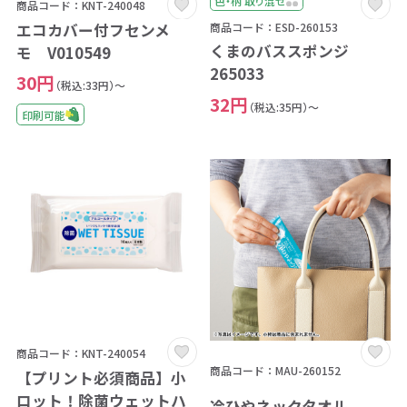
色・柄 取り混ぜ
商品コード：KNT-240048
エコカバー付フセンメ
商品コード：ESD-260153
くまのバススポンジ
モ V010549
265033
30円
（税込:33円）～
32円
（税込:35円）～
印刷可能
商品コード：KNT-240054
商品コード：MAU-260152
【プリント必須商品】小
ロット！除菌ウェットハ
冷ひやネックタオル