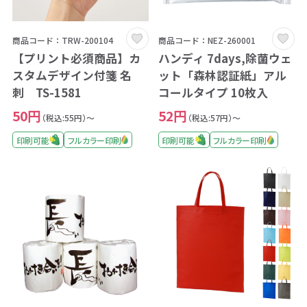
商品コード：TRW-200104
商品コード：NEZ-260001
【プリント必須商品】カ
ハンディ 7days,除菌ウェ
スタムデザイン付箋 名
ット「森林認証紙」アル
刺 TS-1581
コールタイプ 10枚入
50円
52円
（税込:55円）～
（税込:57円）～
印刷可能
フルカラー印刷
印刷可能
フルカラー印刷