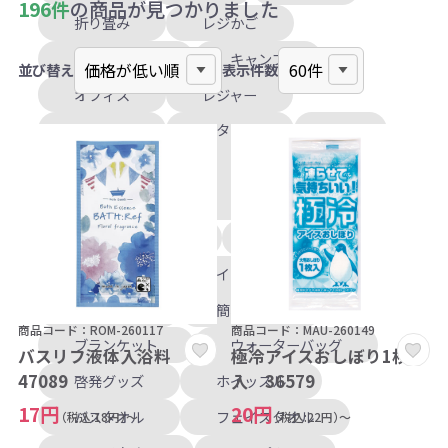
196件
の商品が見つかりました
折り畳み
レジかご
ストラップ付
キャンプ
並び替え
表示件数
オフィス
レジャー
スポーツ
メタル調
3色
タッチペン付
スマホスタンド付
ハードカバー
メモ付箋
ブックマーク付箋
ケース入り
懐中電灯
ライト
ラジオ
防災セット
簡易トイレ
商品コード：ROM-260117
商品コード：MAU-260149
ブランケット
ウォーターバッグ
バスリフ液体入浴料
極冷アイスおしぼり1枚
47089
入 36579
啓発グッズ
ホイッスル
17円
20円
バスタオル
フェイスタオル
（税込:18円）～
（税込:22円）～