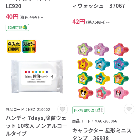
ィウォッシュ 37067
LC920
40円
（税込:44円）～
42円
（税込:46円）～
印刷可能
商品コード：NEZ-210002
色・柄 取り混ぜ
ハンディ 7days,除菌ウェ
商品コード：MAU-260066
ット 10枚入 ノンアルコ―
キャラクター 星形ミニス
ルタイプ
タンプ 36938