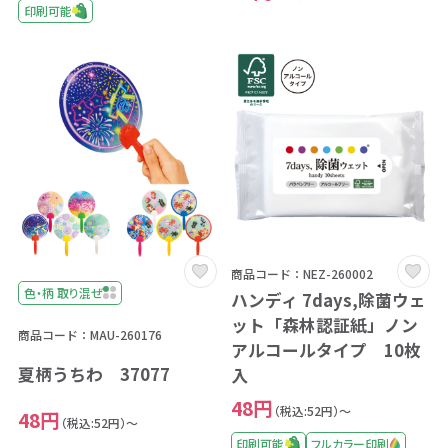
印刷可能
商品コード：NEZ-260002
色・柄 取り混ぜ
ハンディ 7days,除菌ウェ
ット「森林認証紙」ノン
商品コード：MAU-260176
アルコールタイプ 10枚
夏柄うちわ 37077
入
48円
（税込:52円）～
48円
（税込:52円）～
印刷可能
フルカラー印刷