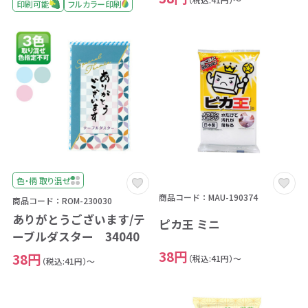
印刷可能
フルカラー印刷
色・柄 取り混ぜ
商品コード：MAU-190374
商品コード：ROM-230030
ありがとうございます/テ
ピカ王 ミニ
ーブルダスター 34040
38円
38円
（税込:41円）～
（税込:41円）～