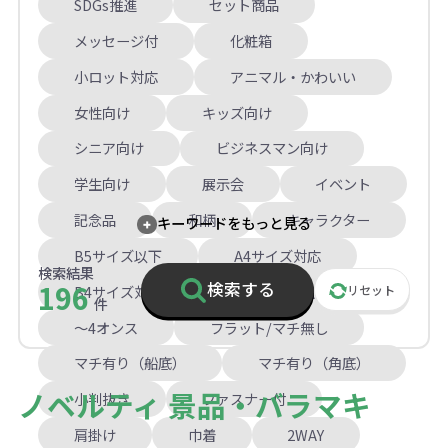
SDGs推進
セット商品
メッセージ付
化粧箱
小ロット対応
アニマル・かわいい
女性向け
キッズ向け
シニア向け
ビジネスマン向け
学生向け
展示会
イベント
記念品
和柄
キャラクター
キーワードをもっと見る
B5サイズ以下
A4サイズ対応
検索結果
196
検索する
B4サイズ対応
A3サイズ以上
リセット
件
～4オンス
フラット/マチ無し
マチ有り（船底）
マチ有り（角底）
ノベルティ 景品・バラマキ
小判抜き
ファスナー付
肩掛け
巾着
2WAY