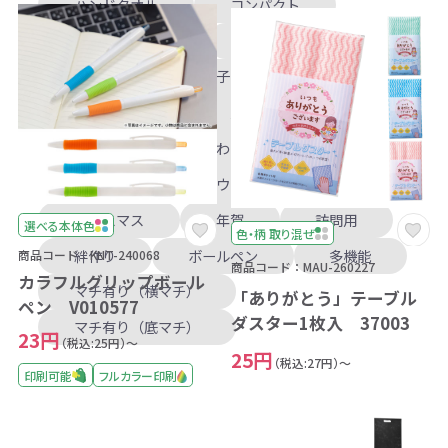
ハンドタオル
コンパクト
レインポンチョ
熱中症対策
カイロ
駄菓子
麺類
ペットボトル
入学
卒業
タオル
うちわ・扇子
文化祭
ハロウィン
クリスマス
年賀
訪問用
選べる本体色
色・柄 取り混ぜ
絆作り
ボールペン
多機能
商品コード：KNT-240068
商品コード：MAU-260227
カラフルグリップボール
マチ有り（横マチ）
「ありがとう」テーブル
ペン V010577
ダスター1枚入 37003
マチ有り（底マチ）
23円
（税込:25円）～
25円
（税込:27円）～
印刷可能
フルカラー印刷