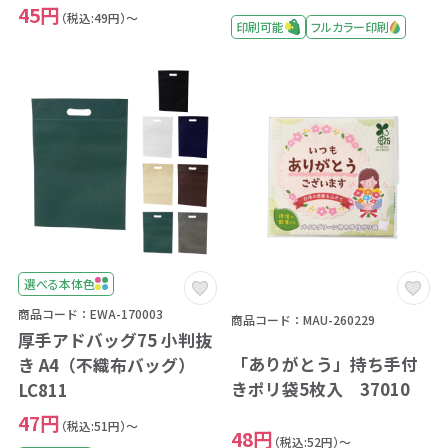
45円
（税込:49円）～
印刷可能
フルカラー印刷
選べる本体色
商品コード：EWA-170003
商品コード：MAU-260229
厚手アドバッグ75 小判抜
「ありがとう」持ち手付
き A4（不織布バッグ）
きポリ袋5枚入 37010
LC811
47円
（税込:51円）～
48円
（税込:52円）～