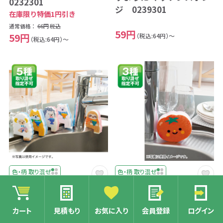
0232301
ジ 0239301
在庫限り特価1円引き
通常価格：
66円
税込
59円
59円
（税込:64円）～
（税込:64円）～
色・柄 取り混ぜ
色・柄 取り混ぜ
商品コード：RKS-230026
商品コード：RKS-230027
お座りアニマル キッチン
野菜さん キッチンスポン
カート
見積もり
お気に入り
会員登録
ログイン
スポンジ 0239401
ジ 0239501