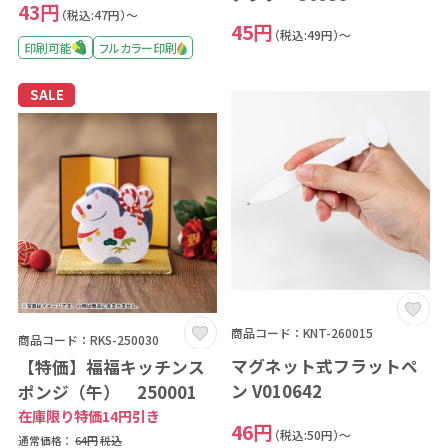
43円
（税込:47円）～
45円
（税込:49円）～
印刷可能
フルカラー印刷
SALE
商品コード：KNT-260015
商品コード：RKS-250030
マグネット式フラットペ
【特価】福福キッチンス
ン V010642
ポンジ（午） 250001
在庫限り特価14円引き
46円
（税込:50円）～
通常価格：
64円
税込