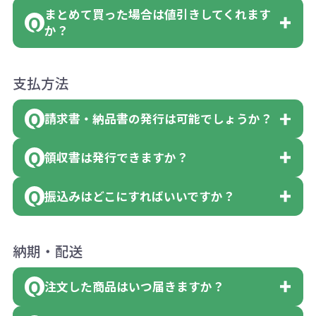
お問合せください。
（割り切れない場合は数個単位で前後す
お願いいたします。
まとめて買った場合は値引きしてくれます
「セルトナ・ツートンポータブルスクエ
名入れありの場合の代金の計算方法は下
●初期不良または不良品（破損、故障）
る場合もございます）
但し、ロゴなど名入れ印刷をされる場
か？
アトート」は10個単位でしたら色を指定
記の通りです。
の場合
色指定できる商品に付きましては商品詳
合、商品本体の色にあわせて印刷色を変
出来るので、ピンクを100個、ブルーを90
●ご注文商品と違うものが届いた場合
細の購入の所で色が選べるようになって
商品によりますが、お見積もりさせてい
えることはできます。（別途費用）
支払方法
個、イエローを110個 合計300個 と色
計算例：
●名入れ、オリジナルの内容が異なって
おります。
ただきます。
を指定する事が出来ます。
＜1色印刷の場合＞
請求書・納品書の発行は可能でしょうか？
いた場合
見積もりサポート
から個別でお問い合わ
（提供価格（商品代）+名入れ費用（印刷
ご連絡後、新しい商品と交換、修理また
せください。
領収書は発行できますか？
【色指定の仕方】
代））×枚数+製版代
会員様はマイページより各種帳票のダウ
は返金にて対応させていただきます。
数量を入力の欄で、ご希望の本体色に必
＜多色印刷（2色以上）の場合＞
ンロードが可能です。
その際不良品については送料着払いにて
振込みはどこにすればいいですか？
会員様はマイページより各種帳票のダウ
要な個数を入力ください。
（提供価格（商品代）+名入れ費用（印刷
詳しくはこちらはご確認ください。
一度ご連絡の上、当社にご返却くださ
ンロードが可能です。
※10個単位など購入できる単位が決まっ
代）×色数）×枚数+製版代×色数
い。
下記口座にお願いします。
納期・配送
詳しくはこちらはご確認ください。
ている場合は、その単位に当てはまらな
※例えば2色印刷の場合には、名入れ費用
領収書のダウンロード
（商品の状態により、対応が変わる場合
■三菱UFJ銀行
い数を入力すると、アラートがでます。
が2倍、製版代が2倍必要です。
もございます）
注文した商品はいつ届きますか？
小田井支店（おたいしてん）
領収書のダウンロード
アラートに従って数を調整してくださ
※商品やデザインによっては多色印刷が
※不良商品をご返却いただけない場合は
当座 0204160 株式会社モノベーション