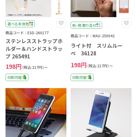
選べる本体色
色・柄 取り混ぜ
商品コード：ESD-260177
商品コード：MAU-250042
ステンレスストラップホ
ライト付 スリムルー
ルダー＆ハンドストラッ
ペ 36128
プ 265491
198円
198円
（税込:217円）～
（税込:217円）～
印刷可能
印刷可能