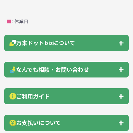
■
: 休業日
万来ドットbizについて
会社概要
はじめての方へ
なんでも相談・お問い合わせ
よくあるご質問
総合お問い合わせ
見積もりサポート
ご利用ガイド
お急ぎ在庫確認依頼
サンプル貸出依頼
納品までの流れ
会員登録のすすめ
お支払いについて
無料カタログ送付