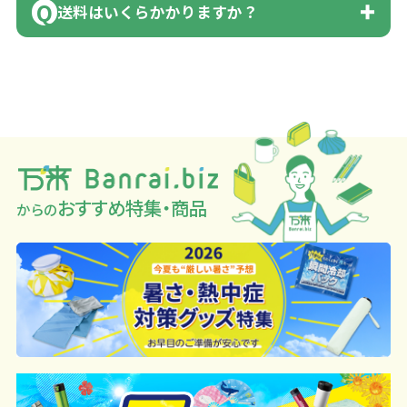
い。
送料はいくらかかりますか？
出来ない場合もございます。ご相談下さ
返品に応じられない場合がございます。
既製品の場合、ご入金確認後3営業日以
い。
あらかじめご了承ください。
降、名入れ印刷ありの場合は、ご入金確
■ゆうちょ銀行（振替口座）
1回のご注文合計金額が3万円未満(税抜)
※不良商品は商品到着後7営業日以内に当
認後約3週間となります。
口座記号番号 00880-8-189695
の場合、送料をご納品1箇所に付き別途申
なお、印刷代はボリュームディスカウン
社宛に着払いでお送りください。
但し、商品によって個別に納期を設定し
口座名 株式会社モノベーション
し受けます。
ト式になっております。
お問合せ先
ているものもあります。
※3万円以上(税抜)のご注文の場合でも複
同じ版で多くの数量を印刷すると、1個当
0120-979-907
（例えば無地ポケットティッシュであれ
※振り込み手数料はお客さま負担となり
数ヶ所への納品の場合、別途送料頂戴す
たりの印刷代単価がお安くなります。
AM10:00～PM5:00（土・日・祝日を除く
ば、午前中までにご注文とご入金いただ
おすすめ特集・商品
ますのでご注意ください。
からの
る場合がございます。
一方、数量が少なく一定数に満たない場
平日）
ければ翌日着でお送りすることも可能で
合は、単価計算ではなく、印刷代の基本
す）
詳細はこちらご確認ください。
料金を一式頂戴する場合がございます。
お急ぎの場合、ご相談ください。最大限
配送について
ボリュームディスカウントの計算は商品
努力いたします。
や印刷方法によって異なりますので、予
めご了承ください。