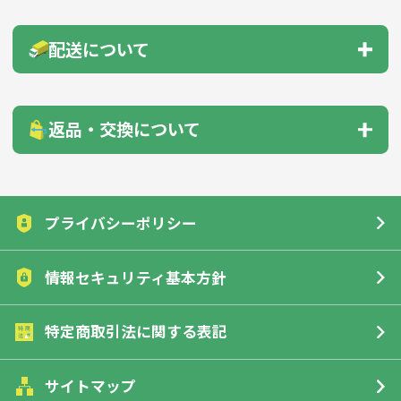
自動見積機能
商品の選び方
下記のいずれかの方法をお支払いください。
配送について
のし・包装
商品サンプル
● 前払い（銀行振込・郵便振替）
● クレジットカード
配送先1箇所につき、30,000円以上（税抜）のご注文
名入れガイド
印刷方法について
返品・交換について
で送料無料！
色指定について
データ入稿について
※沖縄・離島への納品の場合を除く
お客様のご都合による返品・交換はご遠慮願います。但し、
配送先
送料
（税抜）
下記の場合は、商品到着後7日以内に一度ご連絡をくださ
領収書ダウンロード
インボイス対応
プライバシーポリシー
北海道
実費
詳細はこちら
い。返品・交換させていただきます。
本州・四国・九州
1,000円
情報セキュリティ基本方針
FAX注文について
沖縄県、離島
実費
■初期不良または不良品（破損、故障、使用目的が果たせ
詳細はこちら
ていない）の場合
特定商取引法に関する表記
■ご注文商品と違うものが届いた場合
■指定した名入れ、オリジナルの内容が異なっていた場合
サイトマップ