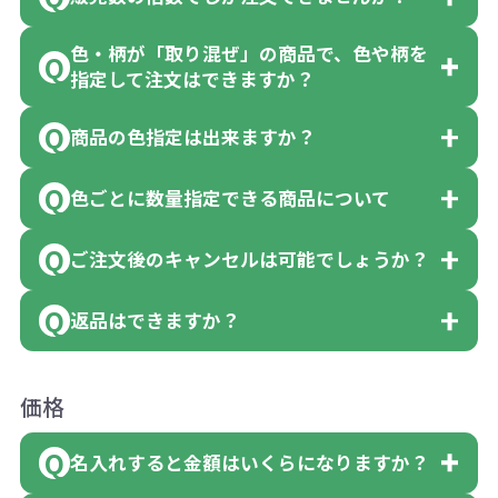
色・柄が「取り混ぜ」の商品で、色や柄を
一部商品（※）を除き、注文可能数以上
指定して注文はできますか？
でしたら、何個でもご注文可能です。
商品の色指定は出来ますか？
※10個単位の規制がある商品は、10個、
「色・柄 取り混ぜ」のラベルがついてい
20個と10個単位でのご注文となります。
る商品は、色指定不可となっており、残
色ごとに数量指定できる商品について
色指定できる商品もございますが商品の
【例】注文可能数が100個の場合は、100
念ながら指定はできません。
詳細に「色・柄 取り混ぜ」のラベルや商
個以上でしたら、何個でも可能です。
ご注文後のキャンセルは可能でしょうか？
「選べる本体色」のラベルが付いている
品画像に「〇色取混ぜ」などと表記され
商品は、本体色の指定が可能です。
返品はできますか？
ている商品に付きましては色指定が出来
お客様都合でのキャンセルは、制作過程
商品によって色指定可能な数量が異なり
ません。
の進行状況により、お受けできない場合
ます。商品詳細をご確認ください。
返品は承っておりません。あらかじめご
例えば4色取混ぜの商品を400個ご注文い
価格
や別途料金が発生する場合がございま
例えば…
了承ください。
ただいた場合には4色がそれぞれ等分で10
す。
「セルトナ・ツートンポータブルスクエ
名入れすると金額はいくらになりますか？
ただし下記の場合は承っておりますので
0個ずつ入って参ります。
ご注文の際は、十分にご確認・ご検討を
アトート」を300個注文した場合