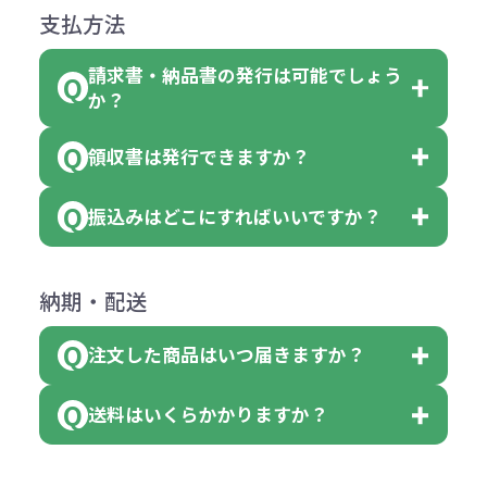
になっております。
商品によりますが、お見積もりさせ
支払方法
合
費用）
クエアトート」は10個単位でしたら
計算例：
ていただきます。
●名入れ、オリジナルの内容が異な
色を指定出来るので、ピンクを100
請求書・納品書の発行は可能でしょう
＜1色印刷の場合＞
見積もりサポート
から個別でお問い
っていた場合
か？
個、ブルーを90個、イエローを110
（提供価格（商品代）+名入れ費用
合わせください。
ご連絡後、新しい商品と交換、修理
個 合計300個 と色を指定する事
（印刷代））×枚数+製版代
領収書は発行できますか？
会員様はマイページより各種帳票の
または返金にて対応させていただき
が出来ます。
＜多色印刷（2色以上）の場合＞
ダウンロードが可能です。
ます。
振込みはどこにすればいいですか？
（提供価格（商品代）+名入れ費用
会員様はマイページより各種帳票の
詳しくはこちらはご確認ください。
その際不良品については送料着払い
【色指定の仕方】
（印刷代）×色数）×枚数+製版代
ダウンロードが可能です。
にて一度ご連絡の上、当社にご返却
数量を入力の欄で、ご希望の本体色
下記口座にお願いします。
×色数
納期・配送
詳しくはこちらはご確認ください。
領収書のダウンロード
ください。
に必要な個数を入力ください。
■三菱UFJ銀行
※例えば2色印刷の場合には、名入
（商品の状態により、対応が変わる
注文した商品はいつ届きますか？
※10個単位など購入できる単位が決
小田井支店（おたいしてん）
れ費用が2倍、製版代が2倍必要で
領収書のダウンロード
場合もございます）
まっている場合は、その単位に当て
当座 0204160 株式会社モノベーシ
す。
送料はいくらかかりますか？
※不良商品をご返却いただけない場
はまらない数を入力すると、アラー
既製品の場合、ご入金確認後3営業
ョン
※商品やデザインによっては多色印
合は返品に応じられない場合がござ
トがでます。
日以降、名入れ印刷ありの場合は、
刷が出来ない場合もございます。ご