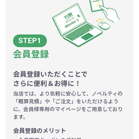
ので、予めご了承ください。
例：200個未満（1式：18,000円）
200個~499個の場合：42円（1個
当たり）
会員登録
500個~999個の場合：35円（1個
当たり）
1,000個以上：28円（1個当た
会員登録いただくことで
さらに便利＆お得に！
り）
当店では、より気軽に安心して、ノベルティの
「概算見積」や「ご注文」をいただけるよう
に、会員様専用のマイページをご用意しており
ます。
会員登録のメリット