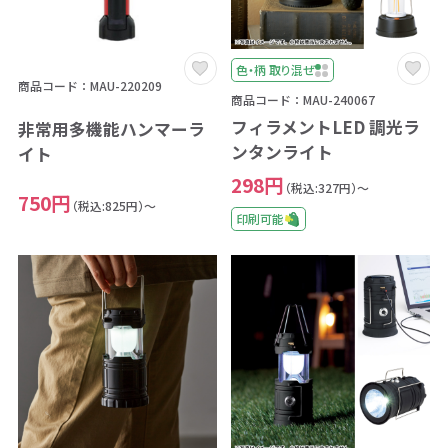
色・柄 取り混ぜ
商品コード：MAU-220209
商品コード：MAU-240067
フィラメントLED 調光ラ
非常用多機能ハンマーラ
ンタンライト
イト
298円
（税込:327円）～
750円
（税込:825円）～
印刷可能