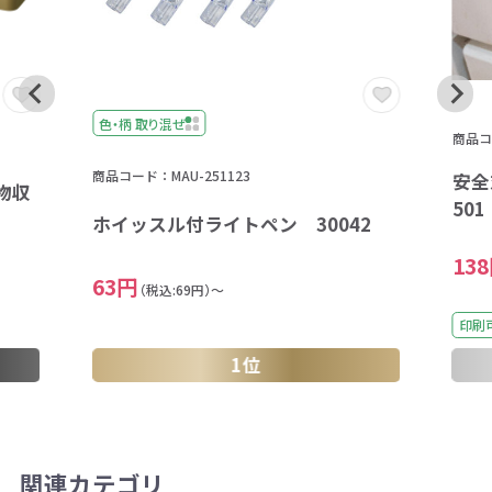
色・柄 取り混ぜ
商品コー
商品コード：MAU-251123
安全
物収
501
ホイッスル付ライトペン 30042
13
63円
（税込:69円）～
印刷
1位
関連カテゴリ