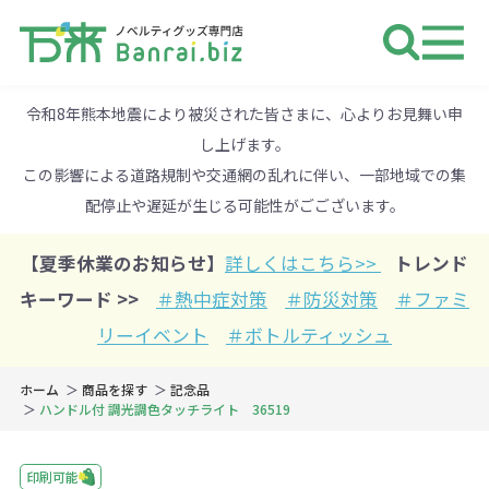
ノベルティ 専門店 万来ドットbiz 
令和8年熊本地震により被災された皆さまに、心よりお見舞い申
し上げます。
この影響による道路規制や交通網の乱れに伴い、一部地域での集
配停止や遅延が生じる可能性がごございます。
【夏季休業のお知らせ】
詳しくはこちら>>
トレンド
キーワード >>
＃熱中症対策
＃防災対策
＃ファミ
リーイベント
＃ボトルティッシュ
ホーム
商品を探す
記念品
ハンドル付 調光調色タッチライト 36519
印刷可能