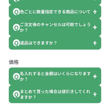
「色・柄 取り混ぜ」のラベルがつい
※10個単位の規制がある商品は、10
ている商品は、色指定不可となって
色ごとに数量指定できる商品について
色指定できる商品もございますが商
個、20個と10個単位でのご注文とな
おり、残念ながら指定はできませ
品の詳細に「色・柄 取り混ぜ」のラ
ります。
ご注文後のキャンセルは可能でしょう
ん。
「選べる本体色」のラベルが付いて
か？
ベルや商品画像に「〇色取混ぜ」な
【例】注文可能数が100個の場合
いる商品は、本体色の指定が可能で
どと表記されている商品に付きまし
は、100個以上でしたら、何個でも
返品はできますか？
す。
お客様都合でのキャンセルは、制作
ては色指定が出来ません。
可能です。
商品によって色指定可能な数量が異
過程の進行状況により、お受けでき
例えば4色取混ぜの商品を400個ご注
返品は承っておりません。あらかじ
なります。商品詳細をご確認くださ
価格
ない場合や別途料金が発生する場合
文いただいた場合には4色がそれぞ
めご了承ください。
い。
がございます。
れ等分で100個ずつ入って参ります。
名入れすると金額はいくらになります
ただし下記の場合は承っております
例えば…
ご注文の際は、十分にご確認・ご検
か？
（割り切れない場合は数個単位で前
のでお問合せください。
「セルトナ・ツートンポータブルス
討をお願いいたします。
後する場合もございます）
まとめて買った場合は値引きしてくれ
●初期不良または不良品（破損、故
但し、ロゴなど名入れ印刷をされる
クエアトート」を300個注文した場
名入れありの場合の代金の計算方法
色指定できる商品に付きましては商
ますか？
障）の場合
場合、商品本体の色にあわせて印刷
合
は下記の通りです。
品詳細の購入の所で色が選べるよう
●ご注文商品と違うものが届いた場
色を変えることはできます。（別途
「セルトナ・ツートンポータブルス