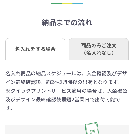
1回のご注文合計金額が3万円未満(税
います。あらかじめご了承くださ
アラートに従って数を調整してくだ
ご入金確認後約3週間となります。
■ゆうちょ銀行（振替口座）
相談下さい。
抜)の場合、送料をご納品1箇所に付
い。
さい。
但し、商品によって個別に納期を設
口座記号番号 00880-8-189695
き別途申し受けます。
納品までの流れ
※不良商品は商品到着後7営業日以
定しているものもあります。
口座名 株式会社モノベーション
なお、印刷代はボリュームディスカ
※3万円以上(税抜)のご注文の場合で
内に当社宛に着払いでお送りくださ
（例えば無地ポケットティッシュで
ウント式になっております。
も複数ヶ所への納品の場合、別途送
い。
あれば、午前中までにご注文とご入
※振り込み手数料はお客さま負担と
商品のみご注文
同じ版で多くの数量を印刷すると、1
名入れをする場合
料頂戴する場合がございます。
お問合せ先
（名入れなし）
金いただければ翌日着でお送りする
なりますのでご注意ください。
個当たりの印刷代単価がお安くなり
0120-979-907
ことも可能です）
ます。
詳細はこちらご確認ください。
AM10:00～PM5:00（土・日・祝日を
お急ぎの場合、ご相談ください。最
名入れ商品の納品スケジュールは、入金確認及びデザ
一方、数量が少なく一定数に満たな
配送について
除く平日）
イン最終確認後、約2～3週間後の出荷となります。
大限努力いたします。
い場合は、単価計算ではなく、印刷
※クイックプリントサービス適用の場合は、入金確認
代の基本料金を一式頂戴する場合が
及びデザイン最終確認後最短2営業日で出荷可能で
ございます。
す。
ボリュームディスカウントの計算は
商品や印刷方法によって異なります