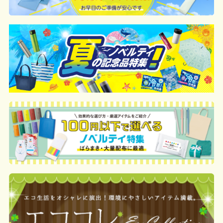
や印刷方法によって異なりますので、予
めご了承ください。
例：200個未満（1式：18,000円）
200個~499個の場合：42円（1個当た
り）
500個~999個の場合：35円（1個当た
り）
1,000個以上：28円（1個当たり）