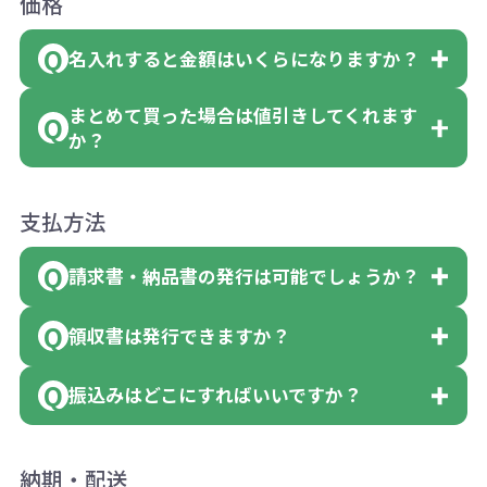
価格
や別途料金が発生する場合がございま
例えば…
了承ください。
ただいた場合には4色がそれぞれ等分で10
す。
「セルトナ・ツートンポータブルスクエ
名入れすると金額はいくらになりますか？
ただし下記の場合は承っておりますので
0個ずつ入って参ります。
ご注文の際は、十分にご確認・ご検討を
アトート」を300個注文した場合
お問合せください。
（割り切れない場合は数個単位で前後す
お願いいたします。
まとめて買った場合は値引きしてくれます
「セルトナ・ツートンポータブルスクエ
名入れありの場合の代金の計算方法は下
●初期不良または不良品（破損、故障）
る場合もございます）
但し、ロゴなど名入れ印刷をされる場
か？
アトート」は10個単位でしたら色を指定
記の通りです。
の場合
色指定できる商品に付きましては商品詳
合、商品本体の色にあわせて印刷色を変
出来るので、ピンクを100個、ブルーを90
●ご注文商品と違うものが届いた場合
細の購入の所で色が選べるようになって
商品によりますが、お見積もりさせてい
えることはできます。（別途費用）
支払方法
個、イエローを110個 合計300個 と色
計算例：
●名入れ、オリジナルの内容が異なって
おります。
ただきます。
を指定する事が出来ます。
＜1色印刷の場合＞
請求書・納品書の発行は可能でしょうか？
いた場合
見積もりサポート
から個別でお問い合わ
（提供価格（商品代）+名入れ費用（印刷
ご連絡後、新しい商品と交換、修理また
せください。
領収書は発行できますか？
【色指定の仕方】
代））×枚数+製版代
会員様はマイページより各種帳票のダウ
は返金にて対応させていただきます。
数量を入力の欄で、ご希望の本体色に必
＜多色印刷（2色以上）の場合＞
ンロードが可能です。
その際不良品については送料着払いにて
振込みはどこにすればいいですか？
会員様はマイページより各種帳票のダウ
要な個数を入力ください。
（提供価格（商品代）+名入れ費用（印刷
詳しくはこちらはご確認ください。
一度ご連絡の上、当社にご返却くださ
ンロードが可能です。
※10個単位など購入できる単位が決まっ
代）×色数）×枚数+製版代×色数
い。
下記口座にお願いします。
納期・配送
詳しくはこちらはご確認ください。
ている場合は、その単位に当てはまらな