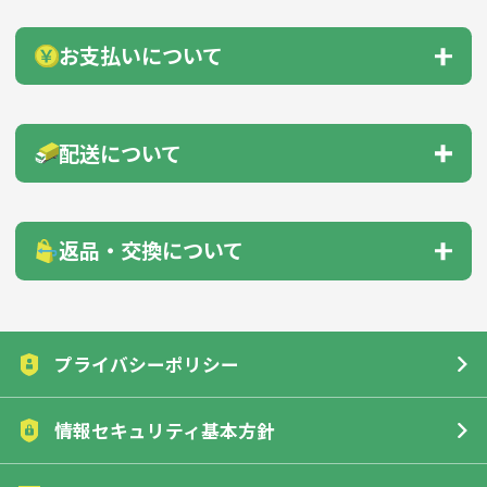
納品までの流れ
会員登録のすすめ
お支払いについて
無料カタログ送付
自動見積機能
商品の選び方
下記のいずれかの方法をお支払いください。
配送について
のし・包装
商品サンプル
● 前払い（銀行振込・郵便振替）
● クレジットカード
配送先1箇所につき、30,000円以上（税抜）のご注文
名入れガイド
印刷方法について
返品・交換について
で送料無料！
色指定について
データ入稿について
※沖縄・離島への納品の場合を除く
お客様のご都合による返品・交換はご遠慮願います。但し、
配送先
送料
（税抜）
下記の場合は、商品到着後7日以内に一度ご連絡をくださ
領収書ダウンロード
インボイス対応
プライバシーポリシー
北海道
実費
詳細はこちら
い。返品・交換させていただきます。
本州・四国・九州
1,000円
情報セキュリティ基本方針
FAX注文について
沖縄県、離島
実費
■初期不良または不良品（破損、故障、使用目的が果たせ
詳細はこちら
ていない）の場合