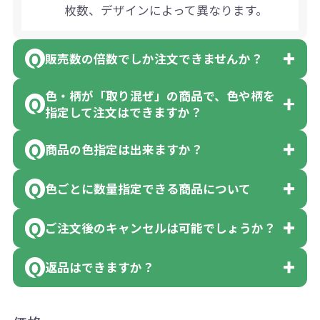
枚数、デザインによって異なります。
販売数の倍数でしか注文できませんか？
色・柄が「取り混ぜ」の商品で、色や柄を
一部商品（※）を除き、注文可能数以上
指定して注文はできますか？
でしたら、何個でもご注文可能です。
商品の色指定は出来ますか？
※10個単位の規制がある商品は、10個、
「色・柄 取り混ぜ」のラベルがついてい
20個と10個単位でのご注文となります。
る商品は、色指定不可となっており、残
色ごとに数量指定できる商品について
色指定できる商品もございますが商品の
【例】注文可能数が100個の場合は、100
念ながら指定はできません。
詳細に「色・柄 取り混ぜ」のラベルや商
個以上でしたら、何個でも可能です。
ご注文後のキャンセルは可能でしょうか？
「選べる本体色」のラベルが付いている
品画像に「〇色取混ぜ」などと表記され
商品は、本体色の指定が可能です。
返品はできますか？
ている商品に付きましては色指定が出来
お客様都合でのキャンセルは、制作過程
商品によって色指定可能な数量が異なり
ません。
の進行状況により、お受けできない場合
ます。商品詳細をご確認ください。
返品は承っておりません。あらかじめご
例えば4色取混ぜの商品を400個ご注文い