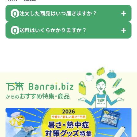
※例えば2色印刷の場合には、名入れ費用
領収書のダウンロード
（商品の状態により、対応が変わる場合
■三菱UFJ銀行
い数を入力すると、アラートがでます。
が2倍、製版代が2倍必要です。
もございます）
注文した商品はいつ届きますか？
小田井支店（おたいしてん）
領収書のダウンロード
アラートに従って数を調整してくださ
※商品やデザインによっては多色印刷が
※不良商品をご返却いただけない場合は
当座 0204160 株式会社モノベーション
い。
送料はいくらかかりますか？
出来ない場合もございます。ご相談下さ
返品に応じられない場合がございます。
既製品の場合、ご入金確認後3営業日以
い。
あらかじめご了承ください。
降、名入れ印刷ありの場合は、ご入金確
■ゆうちょ銀行（振替口座）
1回のご注文合計金額が3万円未満(税抜)
※不良商品は商品到着後7営業日以内に当
認後約3週間となります。
口座記号番号 00880-8-189695
の場合、送料をご納品1箇所に付き別途申
なお、印刷代はボリュームディスカウン
社宛に着払いでお送りください。
但し、商品によって個別に納期を設定し
口座名 株式会社モノベーション
し受けます。
ト式になっております。
お問合せ先
ているものもあります。
※3万円以上(税抜)のご注文の場合でも複
同じ版で多くの数量を印刷すると、1個当
0120-979-907
（例えば無地ポケットティッシュであれ
※振り込み手数料はお客さま負担となり
数ヶ所への納品の場合、別途送料頂戴す
たりの印刷代単価がお安くなります。
AM10:00～PM5:00（土・日・祝日を除く
ば、午前中までにご注文とご入金いただ
おすすめ特集・商品
ますのでご注意ください。
からの
る場合がございます。
一方、数量が少なく一定数に満たない場
平日）
ければ翌日着でお送りすることも可能で
合は、単価計算ではなく、印刷代の基本
す）
詳細はこちらご確認ください。
料金を一式頂戴する場合がございます。
お急ぎの場合、ご相談ください。最大限
配送について
ボリュームディスカウントの計算は商品
努力いたします。