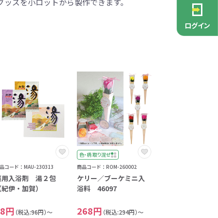
グッズを小ロットから製作できます。
PCグッズ
ポーチ
ース
・抽選会
ン雑貨
安全
念品
不織布バッグ
キャンバスポーチ
マルチケース
リサイクルレザー
ガラスマグカップ
消防・救急グッズ
生活雑貨
生活雑貨
貨
レットグッズ
バラマキ
パソコングッズ
社名入りグッズ
ログイン
チャーム対象
ックバッグ
ックコットン
保冷バッグ
ラバーウッド
タンブラー
色鉛筆・鉛筆
スタンド
ッド
ト
ステンレスボトル
バースデーカード
モバイルケース
なバッグ
豆かす
その他バッグ
麦わら
ルティ特集
・フェス
ッシュ
インテリア雑貨
推し活グッズ
ー
ョルダー
定規・メジャー
モバイルクリーナー
ジン
生分解性素材
トセット
ィッシュ
子供向け抽選会セット
アロマ・フレグランス
ボトルティッシュ
その他
具
康グッズ
除菌・感染対策グッズ
色・柄 取り混ぜ
ィッシュ・ティ
品コード：MAU-230313
商品コード：ROM-260002
ト
ルティ
コースター
ホイッスル
マスク
冬のノベルティ
除菌液
薬用入浴剤 湯２包
ケリー／ブーケミニ入
レジャーグッズ
ひんやりグッズ
（紀伊・加賀）
浴料 46097
ッズ
他
キッチングッズその他
88円
268円
（税込:96円）～
（税込:294円）～