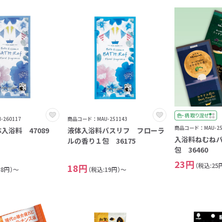
色・柄 取り混ぜ
260117
商品コード：MAU-251143
商品コード：MAU-25
入浴料 47089
液体入浴料バスリフ フローラ
入浴料ねむね
ルの香り１包 36175
年9月
包 36460
日
23円
（税込:25
18円
月
18円）～
（税込:19円）～
火
水
木
金