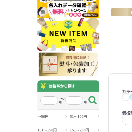
うちわ・扇子・ファン全
アウトドア・レジャーグ
ポータブルフ
タオル・ハンカチ全般
雨具全般
ひんやりグッズ全般
ラジオ・ラ
タオル
傘
冷却
般
ッズ全般
フ
あったかグッズ
お菓子・
その他
あったかグッズ全般
お菓子・食品・飲料全般
ブランケッ
お菓子
展示会向けバッグ特集
体育祭・文化
靴下
すめのノベル
価格帯から探す
カラ
～
円
円
スマホに役立つノベルティグッ
防犯・防災
価格
ズ
～50円
51～100円
101～150円
151～200円