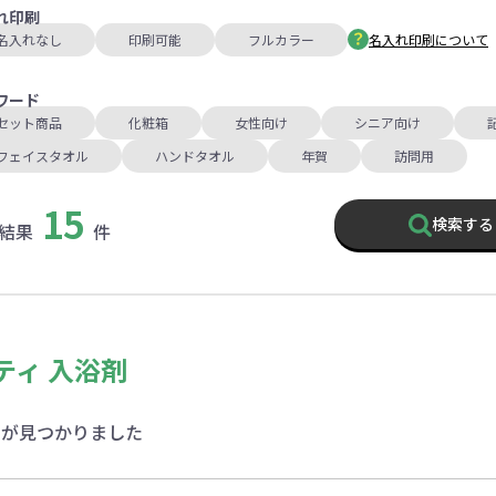
れ印刷
名入れなし
印刷可能
フルカラー
名入れ印刷について
ワード
セット商品
化粧箱
女性向け
シニア向け
フェイスタオル
ハンドタオル
年賀
訪問用
15
検索する
結果
件
ティ 入浴剤
品が見つかりました