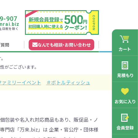
9-907
rai.biz
0 土日祝を除く
ご質問
なんでも相談
・
お問い合わせ
カート
す。
れガイド
無料カタログ申込
会員登録特典
性がごございます。
法について
マイページについて
特集から探す
業種から探す
見積もり
ファミリーイベント
＃ボトルティッシュ
200円
201～300円
お気に入り
3000円
マン向け
学記念品
舗向け
ース
3001～5000円
周年・創立記念品
ファミリー向け
マグカップ
個包装や名入れ対応商品もあり、販促品・ノ
会員登録
門店「万来.biz」は 企業・官公庁・団体様
バッグ特集
オリジナルマグカップ作りたい
ルミマグカッ
トートバッ
ル巾着・リュ
キャラクター・ファンシー雑