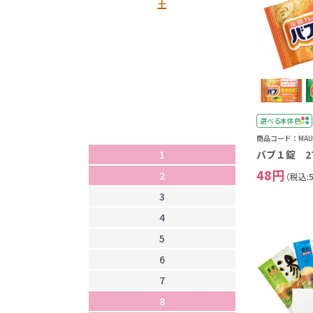
土
1
2
3
選べる本体色
4
商品コード：MAU-
1
5
バブ１錠 27
48円
2
6
（税込:
3
7
4
8
5
9
6
1
7
1
8
1