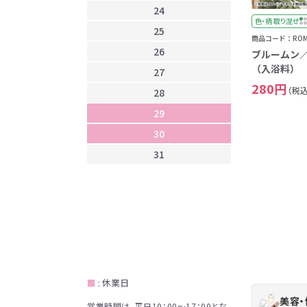
24
2
色・柄 取り混ぜ
25
2
商品コード：ROM-
26
3
ブルームン
（入浴料） 4
27
280円
（税込
28
29
30
31
■
: 休業日
美容
営業時間は、平日10：00～17：00とな