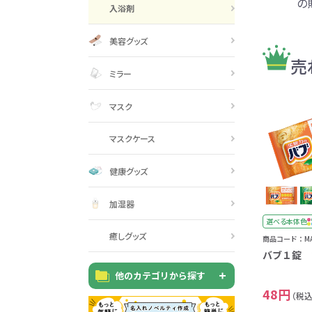
の
巾着・リュック全般
ポーチ全般
ケース全般
マグカップ全般
展示会・セミナー全般
社会貢献機能付き全般
子供向け全般
女性向け全般
シニア向け全般
メーカー向け全般
店舗向け全般
コット
コットン
財布
再生コ
展示会
ファッ
健康・
陶器
フェ
カー
バッ
SD
お
ア
入浴剤
グ全般
般
般
ャンパス向け全般
チ
訪日外国人・インバウンド向
タンブラー・ボトル・グラス
来店・成約プレゼント
営業活動
ペン・
け
美容グッズ
ポリエステルバッグ
デニムポーチ
再生紙
防犯・安心グッズ
学校・教育グッズ
湯のみ
ジュート
化粧ポ
リサイ
選挙
売
ミラー
タンブラー・ボトル・グ
文具・ステーショナリー
スマホ・タブレットグッ
訪日外国人・インバウ
モバイ
ペン・筆記用具全般
パソコングッズ全般
ステン
単色ボ
付箋
USBグ
和風
ラス全般
全般
ズ全般
ンド向け全般
電器
マルシェバッグ
コルク
竹・バン
ランチ
春のノベルティ特集
夏のノベ
メッセージ入りノベルティ
マスク
記念品
生活用品
イベン
イヤフォ
アルミボトル
電子メモパッド
タッチペン
クリア
ペンケ
ト
バイオマス
EVA素
マスクケース
生活用品・生活雑貨全
お絵かき・
ティッシュ全般
インテリア雑貨全般
イベント・抽選会全般
掃除・
ウェット
フォト
健康グッズ
般
マグネット
スマホ対応手袋
クリップ
そ
ＦＳＣ認証
ブランケット・ひざ掛け
季節のグッズ
キッチ
加湿器
女性向け抽選会セット
植物栽培セット
季節の
そ
選べる本体色
癒しグッズ
除菌・感染対策グッズ
商品コード：MAU
キッチングッズ全般
防災・防犯グッズ全般
美容・健康グッズ全般
季節のグッズ全般
キッチ
防災グ
マスク
春のノ
入
全般
バブ１錠 2
タオル・ハンカチ
うちわ・
他のカテゴリから探す
スポンジ
ボウル・プレート
ライト・ランタン
マスクケース
抗菌グッズ
健康グ
石鹸・
48円
地球にやさしいエコグッズ
ロス
（税込