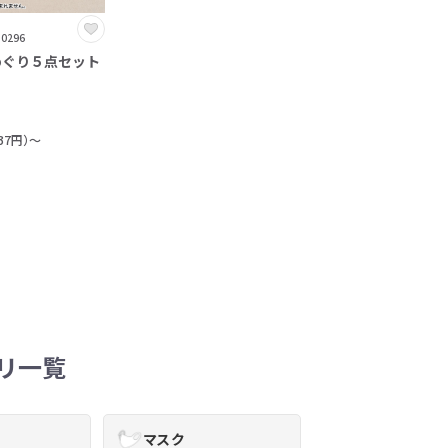
0296
めぐり５点セット
37円）～
リ一覧
マスク