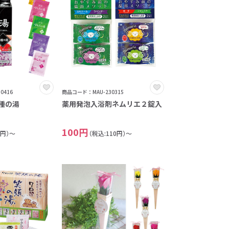
0416
商品コード：MAU-230315
種の湯
薬用発泡入浴剤ネムリエ２錠入
100円
7円）～
（税込:110円）～