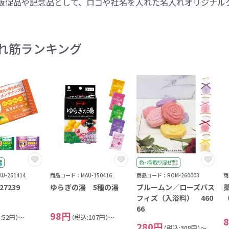
販促品や記念品として、ロゴや社名を入れた名入れオリジナル
ントートバッグ
巾着・リュック
ットン
向けバッグ
ション雑貨
癒しグッズ
マグカップ
アトレード
ディーラー
グ・ポーチ
Gs推進
菓子系
パレル
プラスチックマグカップ
展示会向けノベルティ
樹を・サンゴを植える
不織布巾着・リュック
ポリエステルポーチ
コインケース
再生ＰＥＴ
エコ・アイデア雑貨
文具・知育玩具系
美容系サロン
住宅・不動産
防犯グッズ
環境保全
部活動
モバイル・
コットン
カードケ
再生樹脂
イベント
キッチ
交通
記
バッグ
グ
ック
プ
ツール・粗品
筆記用具
文具・ステーショナリー
絆ツール
スマホ・タブ
景品・
着せ替え
・リネンバッグ
ーチ
クルデニム
啓発グッズ
デニムバッグ
フラットポーチ
OBP
シャンブリ
オーガニ
ポーチ
れ筋ランキング
ルバッテリー・充
プラスチックタンブラ
レスタンブラー
ールペン
ッズ
・和雑貨
多色ボールペン
メモ帳
ケーブル
PCクリーナー
着せ替え
クレヨン・
モバイル
マウスパ
ノー
ー
ブーファイバー
バッグ
サコッシュ
ジュート
おしゃれ
コーヒー
ルティ特集
秋のノベルティ特集
冬のノベ
・生活雑貨
ト・抽選会
スポーツ・部活動
キーホルダー
ライブ
ティ
ン・ヘッドセッ
ボトル
ース
ペットボトルホルダー
ブックカバー
スマホリング
グラス
カレンダ
スマホシ
材
間伐材
ライスレ
ぬりえイベントセ
洗濯用品
ティッシュ
フレーム
手作り・工作イベントセット
トイレットペーパー
収納用品
時計
定番イベン
工具
ボックステ
照明
ット
環境保全への取り組み
の他
文具セット
その他文
ングッズ
防災・防犯グッズ
美容・健
抽選会セット
の他
イベントセット追加用品
色・柄 取り混ぜ
ウェットテ
-251414
商品コード：MAU-150416
商品コード：ROM-260003
商
ンツール
ッズ
ベルティ
浴剤
箸・お弁当グッズ
防犯グッズ
美容グッズ
夏のノベルティ
マスクケース
カトラリー
防災セッ
ミラー
秋のノベ
ッシュ
7239
ゆらぎの湯 5種の湯
ブルームン／ローズバス
扇子・ファン
雨具
アウトドア・
フィズ（入浴料） 460
・ペーパー・ク
66
ッズ
洗剤
ラップ・ビニール
加湿器
啓発グッズ
保存容器
癒しグ
その
98円
エココレ（おしゃれなエコグッズ）
:52円）～
（税込:107円）～
280円
（税込:308円）～