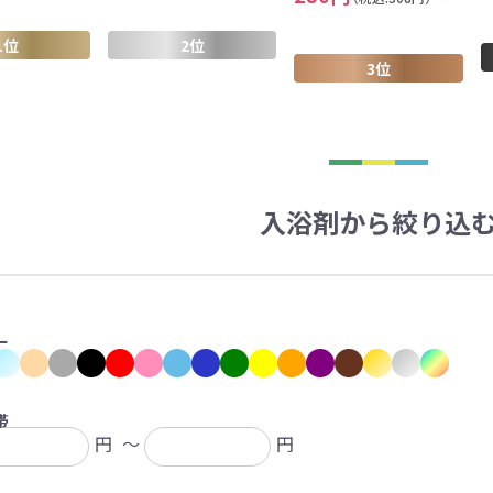
ァン・ハンディ
イト・ランタン
グッズ
ハンカチ
レジャーグッズ
その他
手ぬぐい
携帯ト
ァン
1位
2位
食品・飲料
3位
ト・ひざ掛け
食品
アイマスク
カイ
飲
きっと見つかる 探してたポーチ!!
シーン合わせて
祭・運動会におす
入浴剤から絞り込
タン
ティ オリジナルグ
ッズ
ー
対策ノベルティ
除菌・感染対策グッズ
帯
円
～
円