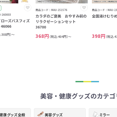
8
商品コード：MAU-251576
商品コード：MAU-23
9
260003
カラダのご褒美 おやすみ前の
全国湯けむり
0
／ローズバスフィズ
リラクゼーションセット
6066
36700
:308円）～
368円
398円
（税込:404円）～
（税込:4
美容・健康グッズのカテゴ
・健康グッズ全般
美容グッズ
ミラー