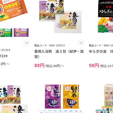
土
商品コード：MAU-230313
商品コード：MAU-15
251414
薬用入浴剤 湯２包（紀伊・加
ゆらぎの湯 5
239
賀）
52円）～
88円
98円
（税込:96円）～
（税込:10
0
1
2