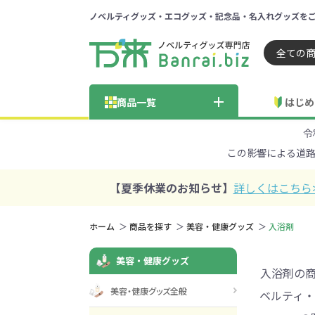
ノベルティグッズ・エコグッズ・記念品・名入れグッズを
ノベルティ 専門店 万来ドッ
商品一覧
はじめ
令
納品までの流れ
総合お問い合わせ
見積も
この影響による道
商品の選び方
FA
商品カテゴリから探す
価格帯から探す
【夏季休業のお知らせ】
詳しくはこちら
～50円
51～
ホーム
商品を探す
美容・健康グッズ
入浴剤
学校・PTA・
美容・健康グッズ
エコバッグ・トートバッグ
官公庁・自治体向け
展示会・セミナー
301～500円
子供向け
再生素材
501～
巾着・
女
ス向け
入浴剤の
美容・健康グッズ全般
ベルティ・
5001～10000円
100
100円以下の人気エコバッグ
展示会ノ
エコバッグ・トートバッ
再生素材・エコ素材全
官公庁・自治体向け全
学校・PTA・オープンキ
クリア