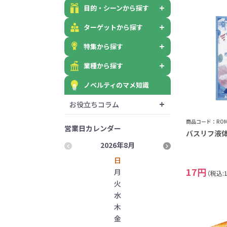
目的・シーンから探す
ターゲットから探す
特集から探す
業種から探す
ノベルティのマメ知識
お役立ちコラム
商品コード：ROM-
営業日カレンダー
バスリフ液体
2026年8月
2026
日
17円
月
（税込:
火
水
木
金