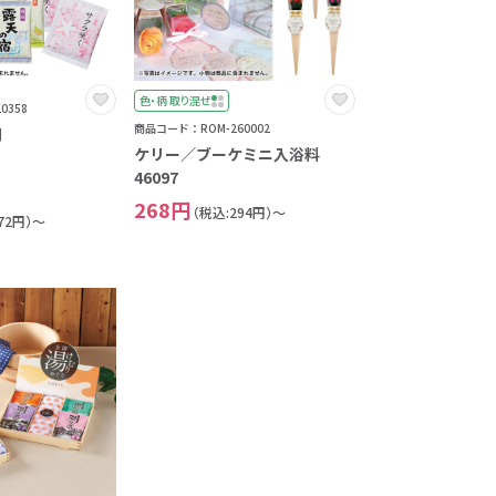
色・柄 取り混ぜ
0358
商品コード：ROM-260002
間
ケリー／ブーケミニ入浴料
46097
268円
（税込:294円）～
72円）～