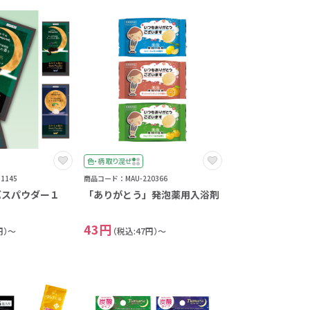
色・柄 取り混ぜ
1145
商品コード：MAU-220366
バスパウダー１
「ありがとう」発泡薬用入浴剤
43円
円）～
（税込:47円）～