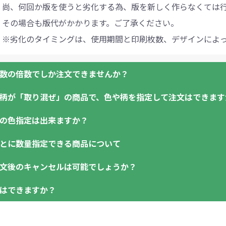
尚、何回か版を使うと劣化する為、版を新しく作らなくては
その場合も版代がかかります。ご了承ください。
※劣化のタイミングは、使用期間と印刷枚数、デザインによ
数の倍数でしか注文できませんか？
柄が「取り混ぜ」の商品で、色や柄を指定して注文はできます
一部商品（※）を除き、注文可能数以上でしたら、何個でも
の色指定は出来ますか？
※10個単位の規制がある商品は、10個、20個と10個単位で
「色・柄 取り混ぜ」のラベルがついている商品は、色指定不
【例】注文可能数が100個の場合は、100個以上でしたら、
0
とに数量指定できる商品について
ません。
色指定できる商品もございますが商品の詳細に「色・柄 取り
1
文後のキャンセルは可能でしょうか？
ぜ」などと表記されている商品に付きましては色指定が出来
2
「選べる本体色」のラベルが付いている商品は、本体色の指
例えば4色取混ぜの商品を400個ご注文いただいた場合には4
3
はできますか？
商品によって色指定可能な数量が異なります。商品詳細をご
お客様都合でのキャンセルは、制作過程の進行状況により、
4
ります。
例えば…
る場合がございます。
5
（割り切れない場合は数個単位で前後する場合もございます
返品は承っておりません。あらかじめご了承ください。