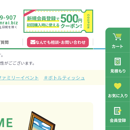
9-907
rai.biz
0 土日祝を除く
ご質問
なんでも相談
・
お問い合わせ
カート
す。
れガイド
無料カタログ申込
会員登録特典
性がごございます。
法について
マイページについて
特集から探す
業種から探す
見積もり
ファミリーイベント
＃ボトルティッシュ
200円
201～300円
お気に入り
3000円
マン向け
学記念品
舗向け
ース
3001～5000円
周年・創立記念品
ファミリー向け
マグカップ
会員登録
バッグ特集
オリジナルマグカップ作りたい
ルミマグカッ
トートバッ
ル巾着・リュ
キャラクター・ファンシー雑