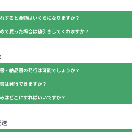
「セルトナ・ツートンポータブルスクエアトート」を300個
6
ご注文の際は、十分にご確認・ご検討をお願いいたします。
色指定できる商品に付きましては商品詳細の購入の所で色が
ただし下記の場合は承っておりますのでお問合せください。
「セルトナ・ツートンポータブルスクエアトート」は10個単
7
れすると金額はいくらになりますか？
●初期不良または不良品（破損、故障）の場合
を100個、ブルーを90個、イエローを110個 合計300個 
8
●ご注文商品と違うものが届いた場合
9
めて買った場合は値引きしてくれますか？
●名入れ、オリジナルの内容が異なっていた場合
【色指定の仕方】
名入れありの場合の代金の計算方法は下記の通りです。
0
ご連絡後、新しい商品と交換、修理または返金にて対応させ
数量を入力の欄で、ご希望の本体色に必要な個数を入力くだ
1
商品によりますが、お見積もりさせていただきます。
その際不良品については送料着払いにて一度ご連絡の上、当
法
※10個単位など購入できる単位が決まっている場合は、その
計算例：
2
見積もりサポート
から個別でお問い合わせください。
但し、ロゴなど名入れ印刷をされる場合、商品本体の色にあ
（商品の状態により、対応が変わる場合もございます）
3
アラートがでます。
＜1色印刷の場合＞
書・納品書の発行は可能でしょうか？
（別途費用）
※不良商品をご返却いただけない場合は返品に応じられない
4
アラートに従って数を調整してください。
（提供価格（商品代）+名入れ費用（印刷代））×枚数+製版
5
書は発行できますか？
ださい。
＜多色印刷（2色以上）の場合＞
会員様はマイページより各種帳票のダウンロードが可能です
6
※不良商品は商品到着後7営業日以内に当社宛に着払いでお送
（提供価格（商品代）+名入れ費用（印刷代）×色数）×枚数
みはどこにすればいいですか？
詳しくはこちらはご確認ください。
7
お問合せ先
※例えば2色印刷の場合には、名入れ費用が2倍、製版代が2
会員様はマイページより各種帳票のダウンロードが可能です
8
0120-979-907
※商品やデザインによっては多色印刷が出来ない場合もござ
詳しくはこちらはご確認ください。
下記口座にお願いします。
領収書のダウンロード
9
AM10:00～PM5:00（土・日・祝日を除く平日）
配送
■三菱UFJ銀行
0