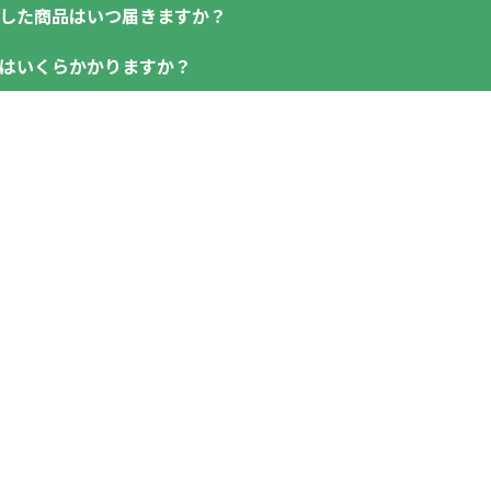
なお、印刷代はボリュームディスカウント式になっておりま
領収書のダウンロード
した商品はいつ届きますか？
小田井支店（おたいしてん）
同じ版で多くの数量を印刷すると、1個当たりの印刷代単価が
当座 0204160 株式会社モノベーション
はいくらかかりますか？
一方、数量が少なく一定数に満たない場合は、単価計算では
既製品の場合、ご入金確認後3営業日以降、名入れ印刷ありの
場合がございます。
■ゆうちょ銀行（振替口座）
す。
ボリュームディスカウントの計算は商品や印刷方法によって
1回のご注文合計金額が3万円未満(税抜)の場合、送料をご納
口座記号番号 00880-8-189695
但し、商品によって個別に納期を設定しているものもありま
※3万円以上(税抜)のご注文の場合でも複数ヶ所への納品の
口座名 株式会社モノベーション
（例えば無地ポケットティッシュであれば、午前中までにご
例：200個未満（1式：18,000円）
す。
りすることも可能です）
200個~499個の場合：42円（1個当たり）
※振り込み手数料はお客さま負担となりますのでご注意くだ
お急ぎの場合、ご相談ください。最大限努力いたします。
500個~999個の場合：35円（1個当たり）
詳細はこちらご確認ください。
1,000個以上：28円（1個当たり）
配送について