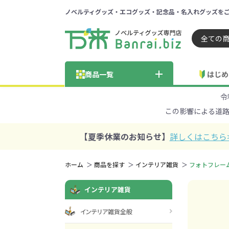
ノベルティグッズ・エコグッズ・記念品・名入れグッズを
ノベルティ 専門店 万来ドッ
商品一覧
はじめ
令
納品までの流れ
総合お問い合わせ
見積も
この影響による道
商品の選び方
FA
商品カテゴリから探す
価格帯から探す
【夏季休業のお知らせ】
詳しくはこちら
～50円
51～
ホーム
商品を探す
インテリア雑貨
フォトフレー
学校・PTA・
インテリア雑貨
エコバッグ・トートバッグ
官公庁・自治体向け
展示会・セミナー
301～500円
子供向け
再生素材
501～
巾着・
女
ス向け
インテリア雑貨全般
5001～10000円
100
100円以下の人気エコバッグ
展示会ノ
エコバッグ・トートバッ
再生素材・エコ素材全
官公庁・自治体向け全
学校・PTA・オープンキ
クリア