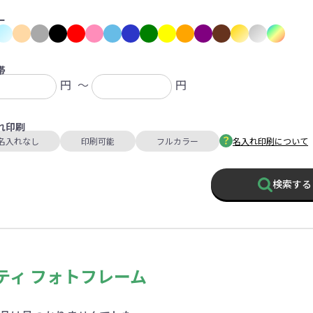
ァン・ハンディ
イト・ランタン
グッズ
ハンカチ
レジャーグッズ
その他
手ぬぐい
携帯ト
ー
ァン
食品・飲料
帯
円
～
円
ト・ひざ掛け
食品
アイマスク
カイ
飲
れ印刷
きっと見つかる 探してたポーチ!!
シーン合わせて
祭・運動会におす
名入れなし
印刷可能
フルカラー
名入れ印刷について
タン
ティ オリジナルグ
ッズ
検索する
対策ノベルティ
除菌・感染対策グッズ
ティ フォトフレーム