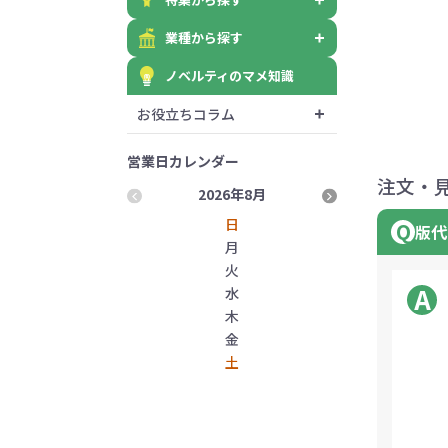
業種から探す
ノベルティのマメ知識
お役立ちコラム
営業日カレンダー
注文・
2026年8月
2026
日
版代
月
火
水
木
金
土