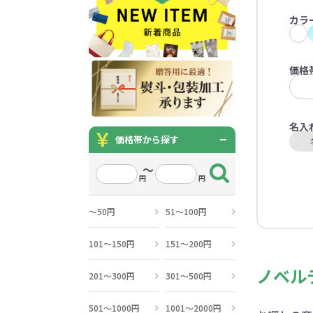
うちわ・扇子・ファン全
アウトドア・レジャーグ
ポータブルフ
タオル・ハンカチ全般
雨具全般
ひんやりグッズ全般
ラジオ・ラ
タオル
傘
冷却
カラ
般
ッズ全般
フ
あったかグッズ
お菓子・
その他
価格
あったかグッズ全般
お菓子・食品・飲料全般
ブランケッ
お菓子
名入
展示会向けバッグ特集
体育祭・文化
靴下
価格帯から探す
すめのノベル
～
円
円
～50円
51～100円
101～150円
151～200円
スマホに役立つノベルティグッ
防犯・防災
ノベル
ズ
201～300円
301～500円
501～1000円
1001～2000円