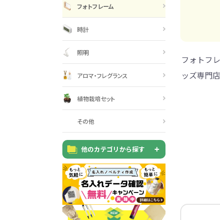
巾着・リュック全般
ポーチ全般
ケース全般
マグカップ全般
展示会・セミナー全般
社会貢献機能付き全般
子供向け全般
女性向け全般
シニア向け全般
メーカー向け全般
店舗向け全般
コット
コットン
財布
再生コ
展示会
ファッ
健康・
陶器
フェ
カー
バッ
SD
お
ア
フォトフレーム
グ全般
般
般
ャンパス向け全般
チ
訪日外国人・インバウンド向
タンブラー・ボトル・グラス
来店・成約プレゼント
営業活動
ペン・
け
時計
ポリエステルバッグ
デニムポーチ
再生紙
防犯・安心グッズ
学校・教育グッズ
湯のみ
ジュート
化粧ポ
リサイ
選挙
照明
タンブラー・ボトル・グ
文具・ステーショナリー
スマホ・タブレットグッ
訪日外国人・インバウ
モバイ
フォトフレ
ペン・筆記用具全般
パソコングッズ全般
ステン
単色ボ
付箋
USBグ
和風
ラス全般
全般
ズ全般
ンド向け全般
電器
マルシェバッグ
コルク
竹・バン
ランチ
春のノベルティ特集
夏のノベ
ッズ専門店
メッセージ入りノベルティ
記念品
生活用品
イベン
アロマ・フレグランス
イヤフォ
アルミボトル
電子メモパッド
タッチペン
クリア
ペンケ
ト
バイオマス
EVA素
植物栽培セット
生活用品・生活雑貨全
お絵かき・
ティッシュ全般
インテリア雑貨全般
イベント・抽選会全般
掃除・
ウェット
フォト
その他
般
マグネット
スマホ対応手袋
クリップ
そ
ＦＳＣ認証
ブランケット・ひざ掛け
季節のグッズ
キッチ
女性向け抽選会セット
植物栽培セット
季節の
そ
他のカテゴリから探す
除菌・感染対策グッズ
キッチングッズ全般
防災・防犯グッズ全般
美容・健康グッズ全般
季節のグッズ全般
キッチ
防災グ
マスク
春のノ
入
全般
タオル・ハンカチ
うちわ・
スポンジ
ボウル・プレート
ライト・ランタン
マスクケース
抗菌グッズ
健康グ
石鹸・
地球にやさしいエコグッズ
ロス