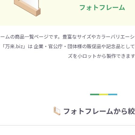
ントートバッグ
巾着・リュック
ットン
向けバッグ
ション雑貨
癒しグッズ
マグカップ
アトレード
ディーラー
グ・ポーチ
Gs推進
菓子系
パレル
プラスチックマグカップ
展示会向けノベルティ
樹を・サンゴを植える
不織布巾着・リュック
ポリエステルポーチ
コインケース
再生ＰＥＴ
エコ・アイデア雑貨
文具・知育玩具系
美容系サロン
住宅・不動産
防犯グッズ
環境保全
部活動
モバイル・
コットン
カードケ
再生樹脂
イベント
キッチ
交通
記
バッグ
グ
ック
プ
ツール・粗品
筆記用具
文具・ステーショナリー
絆ツール
スマホ・タブ
景品・
着せ替え
・リネンバッグ
ーチ
クルデニム
啓発グッズ
デニムバッグ
フラットポーチ
OBP
シャンブリ
オーガニ
ポーチ
ルバッテリー・充
プラスチックタンブラ
ームの商品一覧ページです。豊富なサイズやカラーバリエーシ
レスタンブラー
ールペン
ッズ
・和雑貨
多色ボールペン
メモ帳
ケーブル
PCクリーナー
着せ替え
クレヨン・
モバイル
マウスパ
ノー
ー
ブーファイバー
バッグ
サコッシュ
ジュート
おしゃれ
コーヒー
ルティ特集
秋のノベルティ特集
冬のノベ
「万来.biz」は 企業・官公庁・団体様の販促品や記念品と
・生活雑貨
ト・抽選会
スポーツ・部活動
キーホルダー
ライブ
ティ
ン・ヘッドセッ
ズを小ロットから製作できます
ボトル
ース
ペットボトルホルダー
ブックカバー
スマホリング
グラス
カレンダ
スマホシ
材
間伐材
ライスレ
ぬりえイベントセ
洗濯用品
ティッシュ
フレーム
手作り・工作イベントセット
トイレットペーパー
収納用品
時計
定番イベン
工具
ボックステ
照明
ット
環境保全への取り組み
の他
文具セット
その他文
ングッズ
防災・防犯グッズ
美容・健
抽選会セット
の他
イベントセット追加用品
ウェットテ
ンツール
ッズ
ベルティ
浴剤
箸・お弁当グッズ
防犯グッズ
美容グッズ
夏のノベルティ
マスクケース
カトラリー
防災セッ
ミラー
秋のノベ
フォトフレームから絞
ッシュ
扇子・ファン
雨具
アウトドア・
・ペーパー・ク
ッズ
洗剤
ラップ・ビニール
加湿器
啓発グッズ
保存容器
癒しグ
その
エココレ（おしゃれなエコグッズ）