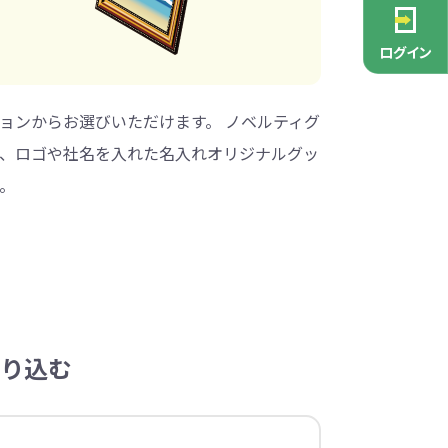
PCグッズ
ポーチ
ース
・抽選会
ン雑貨
安全
念品
不織布バッグ
キャンバスポーチ
マルチケース
リサイクルレザー
ガラスマグカップ
消防・救急グッズ
生活雑貨
生活雑貨
貨
レットグッズ
バラマキ
パソコングッズ
社名入りグッズ
ログイン
チャーム対象
ックバッグ
ックコットン
保冷バッグ
ラバーウッド
ョンからお選びいただけます。 ノベルティグ
タンブラー
色鉛筆・鉛筆
スタンド
ッド
ト
ステンレスボトル
バースデーカード
モバイルケース
なバッグ
豆かす
その他バッグ
麦わら
ルティ特集
して、ロゴや社名を入れた名入れオリジナルグッ
・フェス
ッシュ
インテリア雑貨
推し活グッズ
。
ー
ョルダー
定規・メジャー
モバイルクリーナー
ジン
生分解性素材
トセット
ィッシュ
子供向け抽選会セット
アロマ・フレグランス
ボトルティッシュ
その他
具
康グッズ
除菌・感染対策グッズ
ィッシュ・ティ
ト
ルティ
コースター
ホイッスル
マスク
冬のノベルティ
除菌液
り込む
レジャーグッズ
ひんやりグッズ
ッズ
他
キッチングッズその他