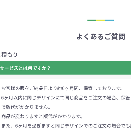
よくあるご質問
見積もり
年9月
日
サービスとは何ですか？
月
火
水
お客様の版をご納品日より約6ヶ月間、保管しております。
木
6ヶ月以内に同じデザインにて同じ商品をご注文の場合、保管
金
土
で版代がかかりません。
商品が変わりますと版代がかかります。
また、6ヶ月を過ぎますと同じデザインでのご注文の場合でも