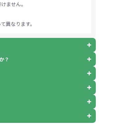
行けません。
って異なります。
か？
ご注文可能です。
のご注文となります。
可となっており、残念ながら指定はでき
何個でも可能です。
混ぜ」のラベルや商品画像に「〇色取混
ません。
定が可能です。
色がそれぞれ等分で100個ずつ入って参
確認ください。
お受けできない場合や別途料金が発生す
）