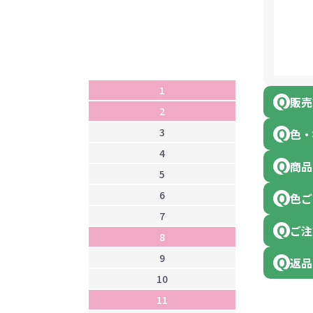
1
2
3
4
1
5
販売
2
6
3
7
色・
4
8
商品
5
9
6
1
色ご
7
1
ご注
8
1
9
1
返品
10
1
11
1