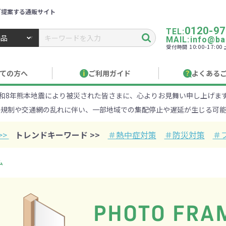
ご提案する通販サイト
0120-97
TEL:
MAIL:info@ban
受付時間 10:00-17:0
トbiz ／ 名入れ・販促品・記念品・オリジナルグッズ
ての方へ
ご利用ガイド
よくある
和8年熊本地震により被災された皆さまに、心よりお見舞い申し上げま
り作成について
見積もりサポート
のし・包装
お急ぎ在庫確認
名入
路規制や交通網の乱れに伴い、一部地域での集配停止や遅延が生じる可能
Xでのご注文
商品サンプル
印刷方
目的・シーンから探す
ターゲットから探す
>>
トレンドキーワード >>
＃熱中症対策
＃防災対策
＃
100円
101～150円
151～
ム
オープンキャンパ
・エコ素材
1000円
リュック
性向け
社会貢献機能付き
1001～2000円
メーカー向け
シニア向け
ポーチ
2001～
ビジネス
卒業・入
店
ケ
01円以上
ベルティ特集
フルカラー印刷で訴求力UP
名入れ印刷
・ビニールポー
オーガニックコットン
ステンレス・ア
キャンバス
ポリエステ