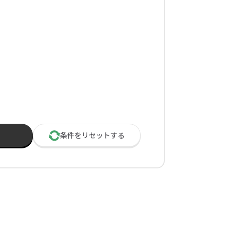
イレ
冷感・クールタオル
トラベルグッズ
ロ
料
手袋
選べる ボトル＆
和のノベルティ特集
ブラー
条件を
リセット
する