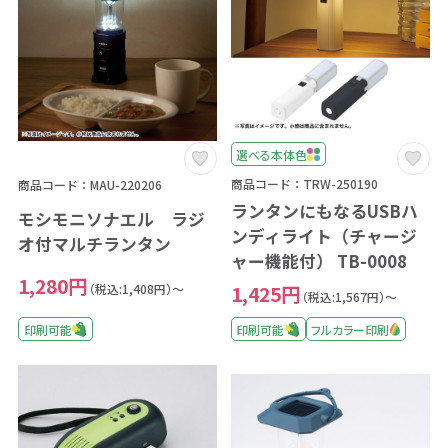
選べる本体色
商品コード：TRW-250190
商品コード：MAU-220206
ランタンにもなるUSBハ
モシモニソナエル ラジ
ンディライト（チャージ
オ付マルチランタン
ャー機能付） TB-0008
1,280円
（税込:1,408円）～
1,425円
（税込:1,567円）～
印刷可能
印刷可能
フルカラー印刷