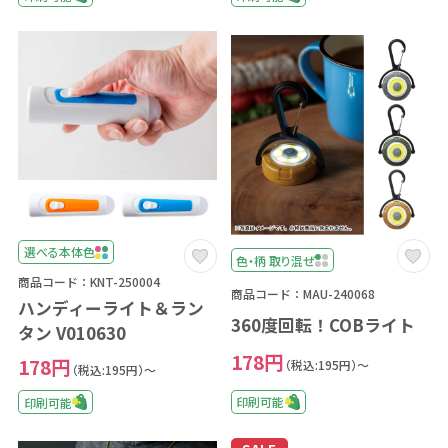
選べる本体色
色・柄 取り混ぜ
商品コード：KNT-250004
商品コード：MAU-240068
ハンディーライト＆ラン
360度回転！COBライト
タン V010630
178円
178円
（税込:195円）～
（税込:195円）～
印刷可能
印刷可能