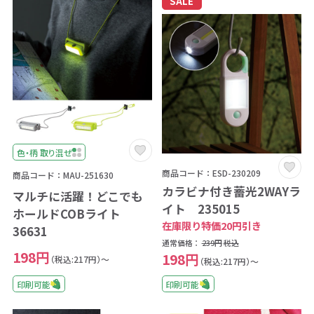
SALE
色・柄 取り混ぜ
商品コード：ESD-230209
商品コード：MAU-251630
カラビナ付き蓄光2WAYラ
マルチに活躍！どこでも
イト 235015
ホールドCOBライト
在庫限り特価20円引き
36631
通常価格：
239円
税込
198円
198円
（税込:217円）～
（税込:217円）～
印刷可能
印刷可能