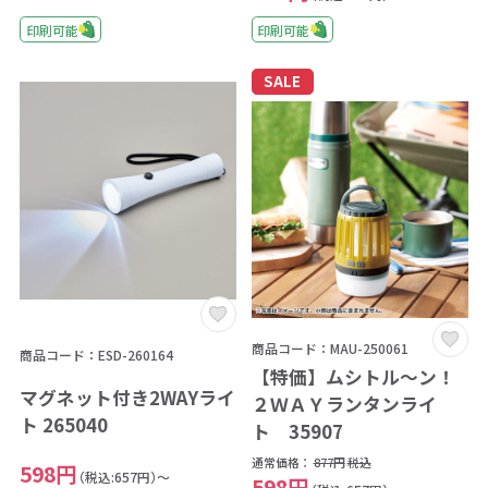
印刷可能
印刷可能
SALE
商品コード：MAU-250061
商品コード：ESD-260164
【特価】ムシトル～ン！
マグネット付き2WAYライ
２ＷＡＹランタンライ
ト 265040
ト 35907
通常価格：
877円
税込
598円
（税込:657円）～
598円