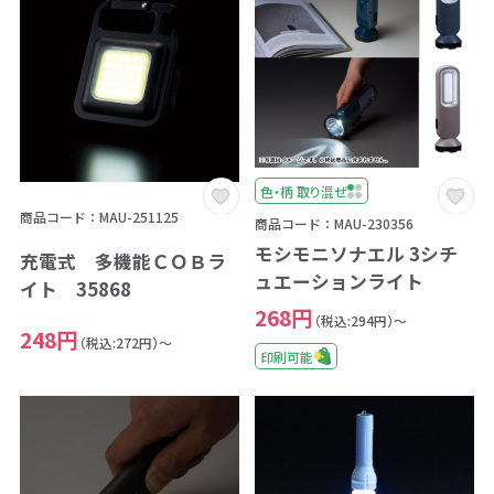
色・柄 取り混ぜ
商品コード：MAU-251125
商品コード：MAU-230356
モシモニソナエル 3シチ
充電式 多機能ＣＯＢラ
ュエーションライト
イト 35868
268円
（税込:294円）～
248円
（税込:272円）～
印刷可能