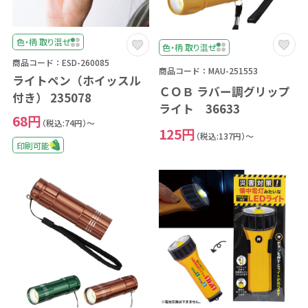
色・柄 取り混ぜ
色・柄 取り混ぜ
商品コード：ESD-260085
商品コード：MAU-251553
ライトペン（ホイッスル
ＣＯＢ ラバー調グリップ
付き） 235078
ライト 36633
68円
（税込:74円）～
125円
（税込:137円）～
印刷可能