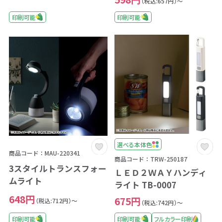
（税込:657円）～
印刷可能
印刷可能
選べる本体色
商品コード：MAU-220341
商品コード：TRW-250187
3スタイルトランスフォー
ＬＥＤ２ＷＡＹハンディ
ムライト
ライト TB-0007
648円
675円
（税込:712円）～
（税込:742円）～
印刷可能
印刷可能
フルカラー印刷