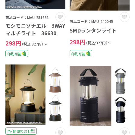
商品コード：MAU-251631
商品コード：MAU-240045
モシモニソナエル 3WAY
SMDランタンライト
マルチライト 36630
298円
298円
（税込:327円）～
（税込:327円）～
印刷可能
印刷可能
色・柄 取り混ぜ