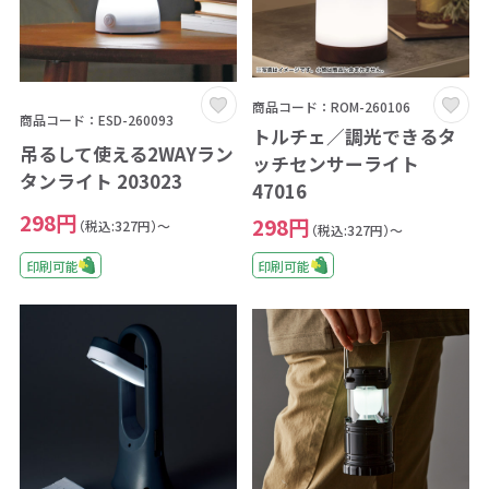
商品コード：ROM-260106
商品コード：ESD-260093
トルチェ／調光できるタ
吊るして使える2WAYラン
ッチセンサーライト
タンライト 203023
47016
298円
298円
（税込:327円）～
（税込:327円）～
印刷可能
印刷可能