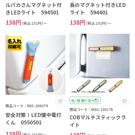
ルパカさんマグネット付
長のマグネット付きLED
きLEDライト 594501
ライト 594401
138円
138円
（税込:151円）～
（税込:151円）～
色・柄 取り混ぜ
商品コード：RKS-200074
商品コード：MAU-230176
安全対策！LED懐中電灯
COBマルチスティックラ
くん 0550501
イト
138円
138円
（税込:151円）～