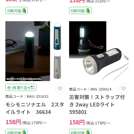
（税込:151円）～
印刷可能
印刷可能
色・柄 取り混ぜ
商品コード：RKS-250014
災害対策！ストラップ付
商品コード：MAU-251632
モシモニソナエル 2スタ
き 2way LEDライト
イルライト 36634
595801
158円
158円
（税込:173円）～
（税込:173円）～
印刷可能
印刷可能