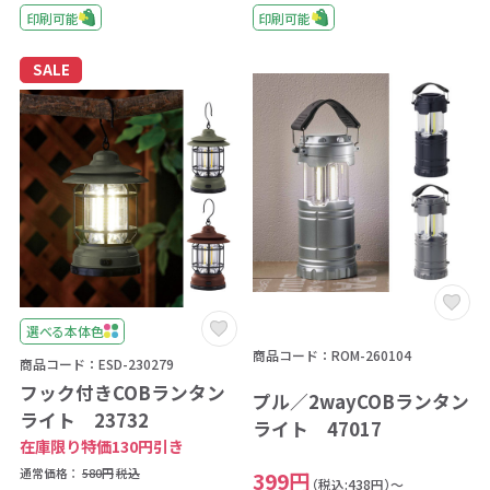
印刷可能
印刷可能
SALE
選べる本体色
商品コード：ROM-260104
商品コード：ESD-230279
フック付きCOBランタン
プル／2wayCOBランタン
ライト 23732
ライト 47017
在庫限り特価130円引き
通常価格：
580円
税込
399円
（税込:438円）～