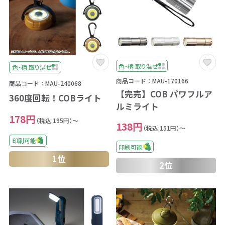
色・柄 取り混ぜ
色・柄 取り混ぜ
商品コード：MAU-170166
商品コード：MAU-240068
【完売】COB パワフルア
360度回転！COBライト
ルミライト
178円
（税込:195円）～
138円
（税込:151円）～
印刷可能
印刷可能
1位
2位