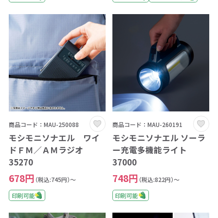
商品コード：MAU-250088
商品コード：MAU-260191
モシモニソナエル ワイ
モシモニソナエル ソーラ
ドＦＭ／ＡＭラジオ
ー充電多機能ライト
35270
37000
678円
748円
（税込:745円）～
（税込:822円）～
印刷可能
印刷可能