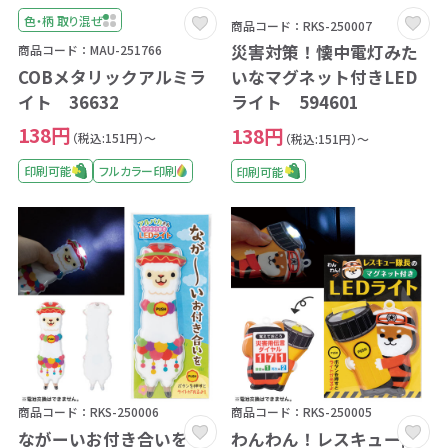
色・柄 取り混ぜ
商品コード：RKS-250007
災害対策！懐中電灯みた
商品コード：MAU-251766
COBメタリックアルミラ
いなマグネット付きLED
イト 36632
ライト 594601
138円
138円
（税込:151円）～
（税込:151円）～
印刷可能
フルカラー印刷
印刷可能
商品コード：RKS-250006
商品コード：RKS-250005
ながーいお付き合いを ア
わんわん！レスキュー隊