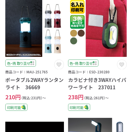
色・柄 取り混ぜ
色・柄 取り混ぜ
商品コード：MAU-251765
商品コード：ESD-230280
ポータブル2WAYランタン
カラビナ付き3WAYハイパ
ライト 36669
ワーライト 237011
210円
238円
（税込:231円）～
（税込:261円）～
印刷可能
印刷可能