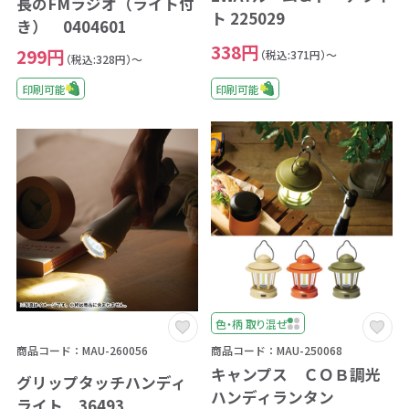
長のFMラジオ（ライト付
ト 225029
き） 0404601
338円
299円
（税込:371円）～
（税込:328円）～
印刷可能
印刷可能
色・柄 取り混ぜ
商品コード：MAU-250068
商品コード：MAU-260056
キャンプス ＣＯＢ調光
グリップタッチハンディ
ハンディランタン
ライト 36493