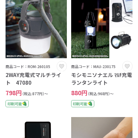
商品コード：ROM-260105
商品コード：MAU-230175
2WAY充電式マルチライ
モシモニソナエル ﾏﾙﾁ充電
ト 47080
ランタンライト
798円
880円
（税込:877円）～
（税込:968円）～
印刷可能
印刷可能