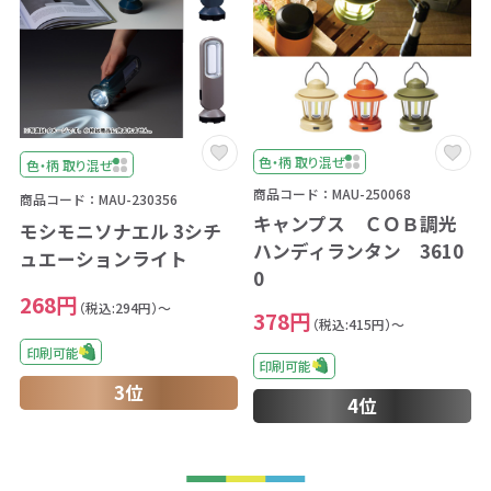
色・柄 取り混ぜ
色・柄 取り混ぜ
商品コード：MAU-250068
商品コード：MAU-230356
キャンプス ＣＯＢ調光
モシモニソナエル 3シチ
ハンディランタン 3610
ュエーションライト
0
268円
（税込:294円）～
378円
（税込:415円）～
印刷可能
印刷可能
3位
4位