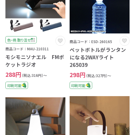
色・柄 取り混ぜ
商品コード：ESD-260165
ペットボトルがランタン
商品コード：MAU-210311
モシモニソナエル FMポ
になる2WAYライト
ケットラジオ
265039
288円
298円
（税込:316円）～
（税込:327円）～
印刷可能
印刷可能