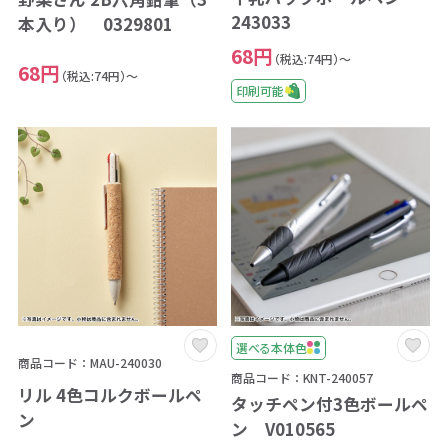
243033
本入り） 0329801
68円
（税込:74円）～
68円
（税込:74円）～
印刷可能
選べる本体色
商品コード：MAU-240030
商品コード：KNT-240057
リル 4色コルクボールペ
タッチペン付3色ボールペ
ン
ン V010565