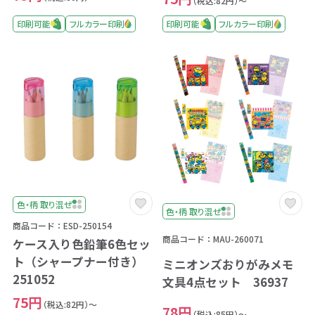
（税込:82円）～
印刷可能
フルカラー印刷
印刷可能
フルカラー印刷
色・柄 取り混ぜ
色・柄 取り混ぜ
商品コード：ESD-250154
商品コード：MAU-260071
ケース入り色鉛筆6色セッ
ト（シャープナー付き）
ミニオンズおりがみメモ
251052
文具4点セット 36937
75円
（税込:82円）～
78円
（税込:85円）～