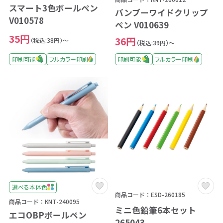
スマート3色ボールペン
バンブーワイドクリップ
V010578
ペン V010639
35円
36円
（税込:38円）～
（税込:39円）～
印刷可能
フルカラー印刷
印刷可能
フルカラー印刷
選べる本体色
商品コード：ESD-260185
商品コード：KNT-240095
ミニ色鉛筆6本セット
エコOBPボールペン
265043