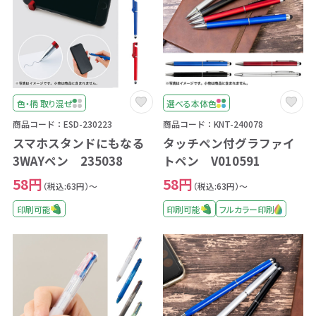
色・柄 取り混ぜ
選べる本体色
商品コード：ESD-230223
商品コード：KNT-240078
スマホスタンドにもなる
タッチペン付グラファイ
3WAYペン 235038
トペン V010591
58円
58円
（税込:63円）～
（税込:63円）～
印刷可能
印刷可能
フルカラー印刷