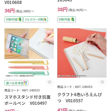
V010608
38円
36円
（税込:41円）～
（税込:39円）～
印刷可能
印刷可能
フルカラー印刷
選べる本体色
商品コード：KNT-240053
商品コード：KNT-240033
クラフト6色いろえんぴ
スマホスタンド付き抗菌
つ V010557
ボールペン V010497
42円
（税込:46円）～