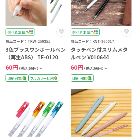
選べる本体色
選べる本体色
商品コード：TRW-250355
商品コード：KNT-260017
3色プラスワンボールペン
タッチペン付スリムメタ
（再生ABS） TF-0120
ルペン V010644
60円
60円
（税込:66円）～
（税込:66円）～
印刷可能
フルカラー印刷
印刷可能