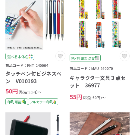
選べる本体色
色・柄 取り混ぜ
商品コード：KNT-240004
商品コード：MAU-260070
タッチペン付ビジネスペ
キャラクター文具３点セ
ン V010193
ット 36977
50円
（税込:55円）～
55円
（税込:60円）～
印刷可能
フルカラー印刷