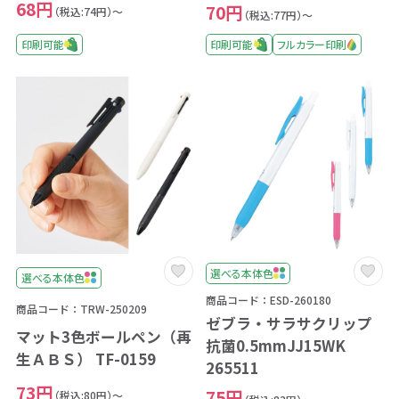
68円
70円
（税込:74円）～
（税込:77円）～
印刷可能
印刷可能
フルカラー印刷
選べる本体色
選べる本体色
商品コード：ESD-260180
商品コード：TRW-250209
ゼブラ・サラサクリップ
マット3色ボールペン（再
抗菌0.5mmJJ15WK
生ＡＢＳ） TF-0159
265511
73円
75円
（税込:80円）～