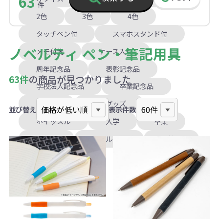
63
件
2色
3色
4色
タッチペン付
スマホスタンド付
ノベルティ ペン・筆記用具
メモ付箋
ケース入り
周年記念品
表彰記念品
63件
の商品が見つかりました
学校法人記念品
卒業記念品
ライト
啓発グッズ
並び替え
表示件数
ホイッスル
入学
卒業
文化祭
ボールペン
多機能