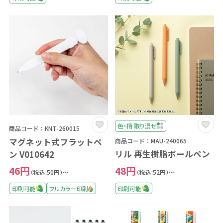
色・柄 取り混ぜ
商品コード：KNT-260015
マグネット式フラットペ
商品コード：MAU-240065
リル 再生樹脂ボールペン
ン V010642
48円
46円
（税込:52円）～
（税込:50円）～
印刷可能
印刷可能
フルカラー印刷