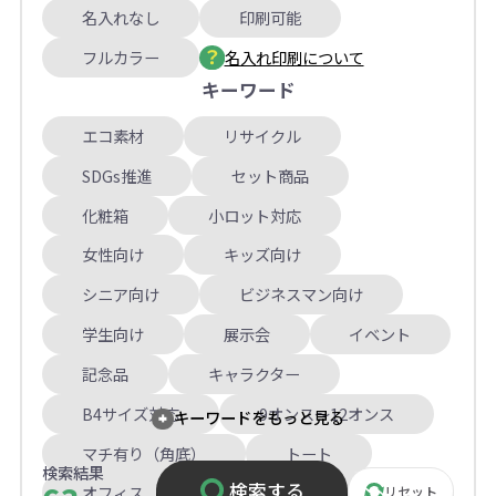
名入れなし
印刷可能
フルカラー
名入れ印刷について
キーワード
エコ素材
リサイクル
SDGs推進
セット商品
化粧箱
小ロット対応
女性向け
キッズ向け
シニア向け
ビジネスマン向け
学生向け
展示会
イベント
記念品
キャラクター
B4サイズ対応
9オンス～12オンス
キーワードをもっと見る
マチ有り（角底）
トート
検索結果
検索する
オフィス
メタル調
高級
リセット