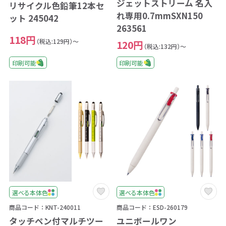
ジェットストリーム 名入
リサイクル色鉛筆12本セ
れ専用0.7mmSXN150
ット 245042
263561
118円
（税込:129円）～
120円
（税込:132円）～
印刷可能
印刷可能
選べる本体色
選べる本体色
商品コード：KNT-240011
商品コード：ESD-260179
タッチペン付マルチツー
ユニボールワン