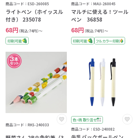
商品コード：ESD-260085
商品コード：MAU-260045
ライトペン（ホイッスル
マルチに使える！ツール
付き） 235078
ペン 36858
68円
68円
（税込:74円）～
（税込:74円）～
印刷可能
印刷可能
フルカラー印刷
色・柄 取り混ぜ
商品コード：RKS-240033
商品コード：ESD-240082
牛乳パックボールペン
野菜さん 2B六角鉛筆（3