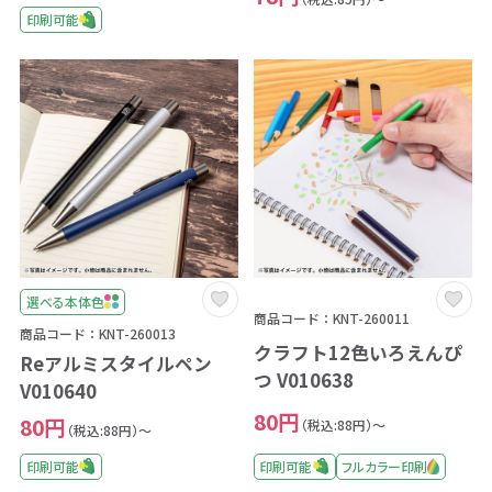
印刷可能
選べる本体色
商品コード：KNT-260011
商品コード：KNT-260013
クラフト12色いろえんぴ
Reアルミスタイルペン
つ V010638
V010640
80円
80円
（税込:88円）～
（税込:88円）～
印刷可能
フルカラー印刷
印刷可能