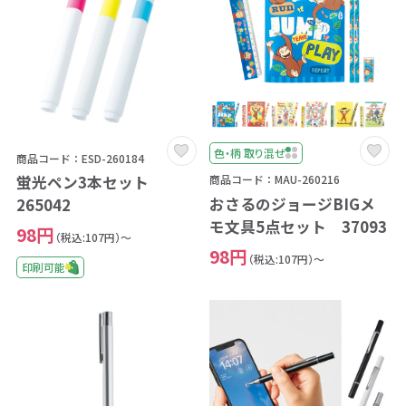
色・柄 取り混ぜ
商品コード：ESD-260184
蛍光ペン3本セット
商品コード：MAU-260216
おさるのジョージBIGメ
265042
モ文具5点セット 37093
98円
（税込:107円）～
98円
（税込:107円）～
印刷可能