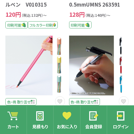
ルペン V010315
0.5mmUMNS 263591
120円
128円
（税込:132円）～
（税込:140円）～
印刷可能
フルカラー印刷
印刷可能
色・柄 取り混ぜ
色・柄 取り混ぜ
商品コード：MAU-260199
商品コード：ESD-230224
たっぷりカラーペン１２
4in1マルチボールペン
色セット 36997
23538
カート
見積もり
お気に入り
会員登録
ログイン