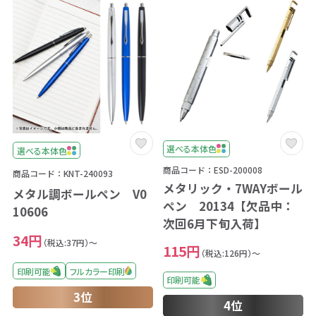
選べる本体色
選べる本体色
商品コード：ESD-200008
商品コード：KNT-240093
メタリック・7WAYボール
メタル調ボールペン V0
ペン 20134【欠品中：
10606
次回6月下旬入荷】
34円
（税込:37円）～
115円
（税込:126円）～
印刷可能
フルカラー印刷
印刷可能
3位
4位