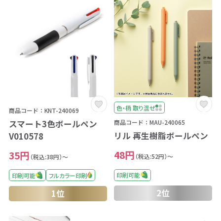
色・柄 取り混ぜ
商品コード：KNT-240069
スマート3色ボールペン
商品コード：MAU-240065
リル 再生樹脂ボールペン
V010578
48円
35円
（税込:52円）～
（税込:38円）～
印刷可能
印刷可能
フルカラー印刷
2位
1位