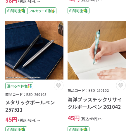
38円
（税込:41円）～
印刷可能
印刷可能
フルカラー印刷
選べる本体色
商品コード：ESD-260102
商品コード：ESD-260103
海洋プラスチックリサイ
メタリックボールペン
クルボールペン 261042
257511
45円
45円
（税込:49円）～
（税込:49円）～
印刷可能
印刷可能