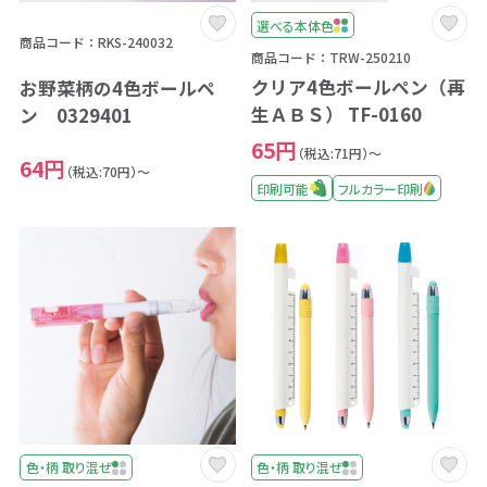
選べる本体色
商品コード：RKS-240032
商品コード：TRW-250210
クリア4色ボールペン（再
お野菜柄の4色ボールペ
生ＡＢＳ） TF-0160
ン 0329401
65円
（税込:71円）～
64円
（税込:70円）～
印刷可能
フルカラー印刷
色・柄 取り混ぜ
色・柄 取り混ぜ