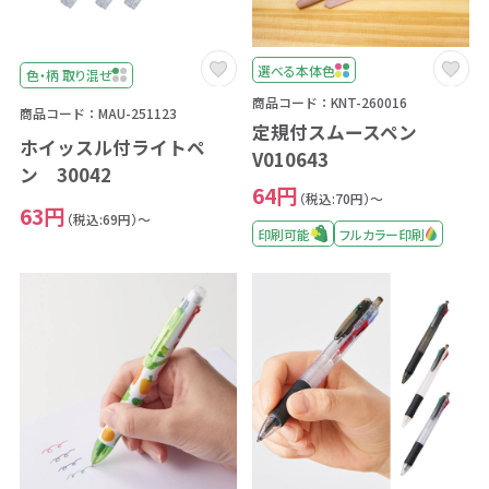
選べる本体色
色・柄 取り混ぜ
商品コード：KNT-260016
商品コード：MAU-251123
定規付スムースペン
ホイッスル付ライトペ
V010643
ン 30042
64円
（税込:70円）～
63円
（税込:69円）～
印刷可能
フルカラー印刷