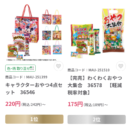
色・柄 取り混ぜ
商品コード：MAU-251510
【完売】わくわくおやつ
商品コード：MAU-251399
キャラクターおやつ4点セ
大集合 36578 【軽減
ット 36546
税率対象】
220円
175円
（税込:242円）～
（税込:189円）～
1位
2位