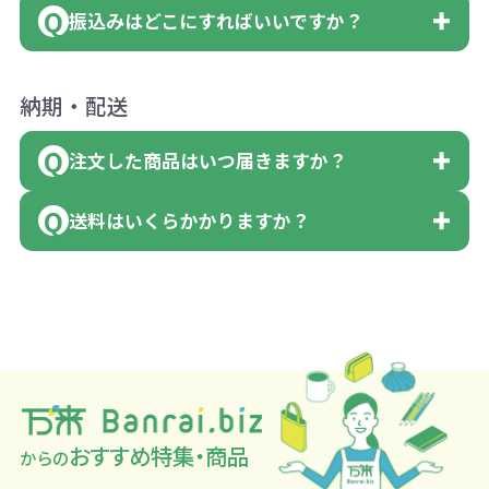
数量を入力の欄で、ご希望の本体色に必
＜多色印刷（2色以上）の場合＞
ンロードが可能です。
その際不良品については送料着払いにて
振込みはどこにすればいいですか？
会員様はマイページより各種帳票のダウ
要な個数を入力ください。
（提供価格（商品代）+名入れ費用（印刷
詳しくはこちらはご確認ください。
一度ご連絡の上、当社にご返却くださ
ンロードが可能です。
※10個単位など購入できる単位が決まっ
代）×色数）×枚数+製版代×色数
い。
下記口座にお願いします。
納期・配送
詳しくはこちらはご確認ください。
ている場合は、その単位に当てはまらな
※例えば2色印刷の場合には、名入れ費用
領収書のダウンロード
（商品の状態により、対応が変わる場合
■三菱UFJ銀行
い数を入力すると、アラートがでます。
が2倍、製版代が2倍必要です。
もございます）
注文した商品はいつ届きますか？
小田井支店（おたいしてん）
領収書のダウンロード
アラートに従って数を調整してくださ
※商品やデザインによっては多色印刷が
※不良商品をご返却いただけない場合は
当座 0204160 株式会社モノベーション
い。
送料はいくらかかりますか？
出来ない場合もございます。ご相談下さ
返品に応じられない場合がございます。
既製品の場合、ご入金確認後3営業日以
い。
あらかじめご了承ください。
降、名入れ印刷ありの場合は、ご入金確
■ゆうちょ銀行（振替口座）
1回のご注文合計金額が3万円未満(税抜)
※不良商品は商品到着後7営業日以内に当
認後約3週間となります。
口座記号番号 00880-8-189695
の場合、送料をご納品1箇所に付き別途申
なお、印刷代はボリュームディスカウン
社宛に着払いでお送りください。
但し、商品によって個別に納期を設定し
口座名 株式会社モノベーション
し受けます。
ト式になっております。
お問合せ先
ているものもあります。
※3万円以上(税抜)のご注文の場合でも複
同じ版で多くの数量を印刷すると、1個当
0120-979-907
（例えば無地ポケットティッシュであれ
※振り込み手数料はお客さま負担となり
数ヶ所への納品の場合、別途送料頂戴す
たりの印刷代単価がお安くなります。
AM10:00～PM5:00（土・日・祝日を除く
ば、午前中までにご注文とご入金いただ
おすすめ特集・商品
ますのでご注意ください。
からの
る場合がございます。
一方、数量が少なく一定数に満たない場
平日）
ければ翌日着でお送りすることも可能で