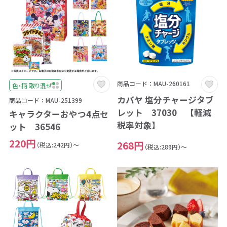
商品コード：MAU-260161
色・柄 取り混ぜ
カバヤ 塩分チャージタブ
商品コード：MAU-251399
レット 37030 【軽減
キャラクターおやつ4点セ
税率対象】
ット 36546
220円
268円
（税込:242円）～
（税込:289円）～