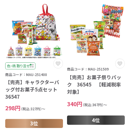
色・柄 取り混ぜ
商品コード：MAU-251509
商品コード：MAU-251400
【完売】お菓子祭りパッ
【完売】キャラクターバ
ク 36545 【軽減税率
ッグ付お菓子5点セット
対象】
36547
340円
（税込:367円）～
298円
（税込:327円）～
4位
3位