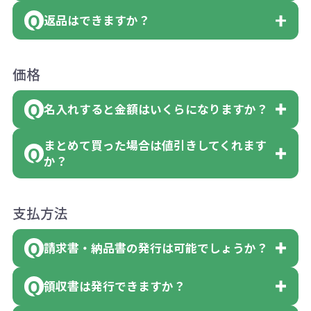
商品は、本体色の指定が可能です。
返品はできますか？
ている商品に付きましては色指定が出来
お客様都合でのキャンセルは、制作過程
商品によって色指定可能な数量が異なり
ません。
の進行状況により、お受けできない場合
ます。商品詳細をご確認ください。
返品は承っておりません。あらかじめご
例えば4色取混ぜの商品を400個ご注文い
価格
や別途料金が発生する場合がございま
例えば…
了承ください。
ただいた場合には4色がそれぞれ等分で10
す。
「セルトナ・ツートンポータブルスクエ
名入れすると金額はいくらになりますか？
ただし下記の場合は承っておりますので
0個ずつ入って参ります。
ご注文の際は、十分にご確認・ご検討を
アトート」を300個注文した場合
お問合せください。
（割り切れない場合は数個単位で前後す
お願いいたします。
まとめて買った場合は値引きしてくれます
「セルトナ・ツートンポータブルスクエ
名入れありの場合の代金の計算方法は下
●初期不良または不良品（破損、故障）
る場合もございます）
但し、ロゴなど名入れ印刷をされる場
か？
アトート」は10個単位でしたら色を指定
記の通りです。
の場合
色指定できる商品に付きましては商品詳
合、商品本体の色にあわせて印刷色を変
出来るので、ピンクを100個、ブルーを90
●ご注文商品と違うものが届いた場合
細の購入の所で色が選べるようになって
商品によりますが、お見積もりさせてい
えることはできます。（別途費用）
支払方法
個、イエローを110個 合計300個 と色
計算例：
●名入れ、オリジナルの内容が異なって
おります。
ただきます。
を指定する事が出来ます。
＜1色印刷の場合＞
請求書・納品書の発行は可能でしょうか？
いた場合
見積もりサポート
から個別でお問い合わ
（提供価格（商品代）+名入れ費用（印刷
ご連絡後、新しい商品と交換、修理また
せください。
領収書は発行できますか？
【色指定の仕方】
代））×枚数+製版代
会員様はマイページより各種帳票のダウ
は返金にて対応させていただきます。