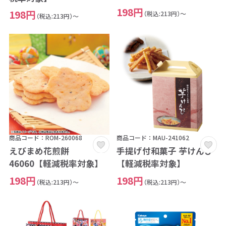
198円
198円
（税込:213円）～
（税込:213円）～
商品コード：ROM-260068
商品コード：MAU-241062
えびまめ花煎餅
手提げ付和菓子 芋けんぴ
46060【軽減税率対象】
【軽減税率対象】
198円
198円
（税込:213円）～
（税込:213円）～