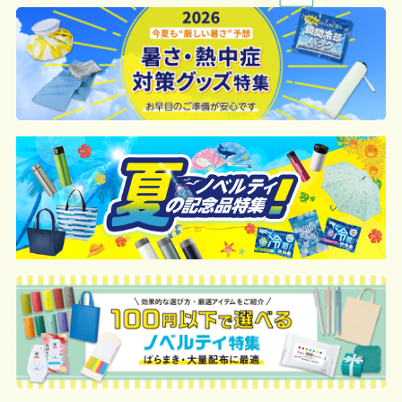
合は、単価計算ではなく、印刷代の基本
す）
詳細はこちらご確認ください。
料金を一式頂戴する場合がございます。
お急ぎの場合、ご相談ください。最大限
配送について
ボリュームディスカウントの計算は商品
努力いたします。
や印刷方法によって異なりますので、予
めご了承ください。
例：200個未満（1式：18,000円）
200個~499個の場合：42円（1個当た
り）
500個~999個の場合：35円（1個当た
り）
1,000個以上：28円（1個当たり）