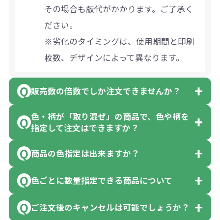
その場合も版代がかかります。ご了承く
ださい。
※劣化のタイミングは、使用期間と印刷
枚数、デザインによって異なります。
販売数の倍数でしか注文できませんか？
色・柄が「取り混ぜ」の商品で、色や柄を
一部商品（※）を除き、注文可能数以上
指定して注文はできますか？
でしたら、何個でもご注文可能です。
商品の色指定は出来ますか？
※10個単位の規制がある商品は、10個、
「色・柄 取り混ぜ」のラベルがついてい
20個と10個単位でのご注文となります。
る商品は、色指定不可となっており、残
色ごとに数量指定できる商品について
色指定できる商品もございますが商品の
【例】注文可能数が100個の場合は、100
念ながら指定はできません。
詳細に「色・柄 取り混ぜ」のラベルや商
個以上でしたら、何個でも可能です。
ご注文後のキャンセルは可能でしょうか？
「選べる本体色」のラベルが付いている
品画像に「〇色取混ぜ」などと表記され