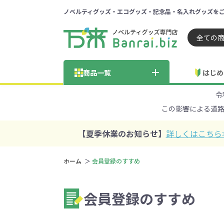
ノベルティグッズ・エコグッズ・記念品・名入れグッズを
ノベルティ 専門店 万来ドッ
商品一覧
はじめ
令
納品までの流れ
総合お問い合わせ
見積も
この影響による道
商品の選び方
FA
商品カテゴリから探す
価格帯から探す
【夏季休業のお知らせ】
詳しくはこちら
～50円
51～
ホーム
会員登録のすすめ
学校・PTA・
エコバッグ・トートバッグ
官公庁・自治体向け
展示会・セミナー
301～500円
子供向け
再生素材
501～
巾着・
女
ス向け
会員登録のすすめ
5001～10000円
100
100円以下の人気エコバッグ
展示会ノ
エコバッグ・トートバッ
再生素材・エコ素材全
官公庁・自治体向け全
学校・PTA・オープンキ
クリア