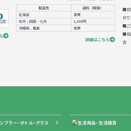
配送先
送料
（税抜）
■初
北海道
実費
せて
本州・四国・九州
1,000円
■ご
沖縄県、離島
実費
■指
ら
詳細はこちら
合
ンブラー・ボトル・グラス
生活用品・生活雑貨