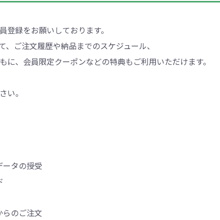
ントートバッグ
巾着・リュック
ットン
向けバッグ
ション雑貨
癒しグッズ
マグカップ
アトレード
ディーラー
グ・ポーチ
Gs推進
菓子系
パレル
プラスチックマグカップ
展示会向けノベルティ
樹を・サンゴを植える
不織布巾着・リュック
ポリエステルポーチ
コインケース
再生ＰＥＴ
エコ・アイデア雑貨
文具・知育玩具系
美容系サロン
住宅・不動産
防犯グッズ
環境保全
部活動
モバイル・
コットン
カードケ
再生樹脂
イベント
キッチ
交通
記
バッグ
グ
ック
プ
ツール・粗品
筆記用具
文具・ステーショナリー
絆ツール
スマホ・タブ
景品・
員登録をお願いしております。
着せ替え
・リネンバッグ
ーチ
クルデニム
啓発グッズ
デニムバッグ
フラットポーチ
OBP
シャンブリ
オーガニ
ポーチ
て、ご注文履歴や納品までのスケジュール、
ルバッテリー・充
プラスチックタンブラ
もに、会員限定クーポンなどの特典もご利用いただけます。
レスタンブラー
ールペン
ッズ
・和雑貨
多色ボールペン
メモ帳
ケーブル
PCクリーナー
着せ替え
クレヨン・
モバイル
マウスパ
ノー
ー
ブーファイバー
バッグ
サコッシュ
ジュート
おしゃれ
コーヒー
ルティ特集
秋のノベルティ特集
冬のノベ
・生活雑貨
ト・抽選会
スポーツ・部活動
キーホルダー
ライブ
ティ
ン・ヘッドセッ
ボトル
ース
ペットボトルホルダー
ブックカバー
スマホリング
グラス
カレンダ
スマホシ
さい。
材
間伐材
ライスレ
ぬりえイベントセ
洗濯用品
ティッシュ
フレーム
手作り・工作イベントセット
トイレットペーパー
収納用品
時計
定番イベン
工具
ボックステ
照明
ット
環境保全への取り組み
の他
文具セット
その他文
ングッズ
防災・防犯グッズ
美容・健
抽選会セット
の他
イベントセット追加用品
データの授受
ウェットテ
ンツール
ッズ
ベルティ
浴剤
箸・お弁当グッズ
防犯グッズ
美容グッズ
夏のノベルティ
マスクケース
カトラリー
防災セッ
ミラー
秋のノベ
ッシュ
ド
扇子・ファン
雨具
アウトドア・
・ペーパー・ク
ッズ
洗剤
ラップ・ビニール
加湿器
啓発グッズ
保存容器
癒しグ
その
エココレ（おしゃれなエコグッズ）
からのご注文