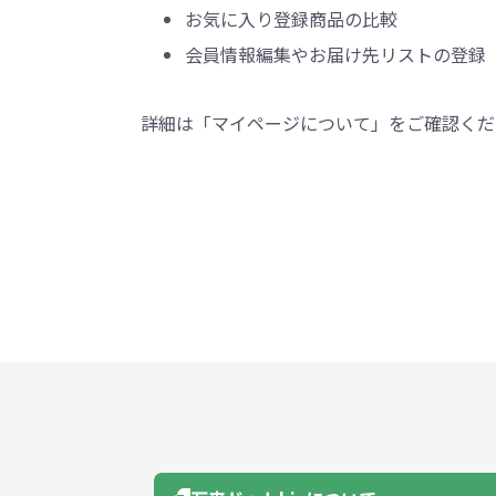
うちわ・扇子・ファン全
アウトドア・レジャーグ
ポータブルフ
お気に入り登録商品の比較
タオル・ハンカチ全般
雨具全般
ひんやりグッズ全般
ラジオ・ラ
タオル
傘
冷却
般
ッズ全般
フ
会員情報編集やお届け先リストの登録
あったかグッズ
お菓子・
その他
詳細は「マイページについて」をご確認くだ
あったかグッズ全般
お菓子・食品・飲料全般
ブランケッ
お菓子
展示会向けバッグ特集
体育祭・文化
靴下
すめのノベル
スマホに役立つノベルティグッ
防犯・防災
ズ