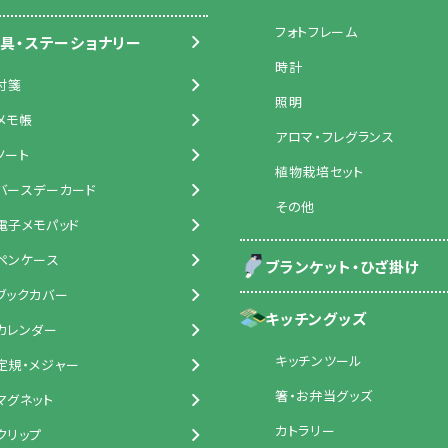
フォトフレーム
具・ステーショナリー
時計
付箋
照明
メモ帳
アロマ・フレグランス
ノート
植物栽培セット
バースデーカード
その他
電子メモパッド
ペンケース
ブランケット・ひざ掛け
ブックカバー
キッチングッズ
カレンダー
キッチンツール
定規・メジャー
箸・お弁当グッズ
マグネット
カトラリー
クリップ