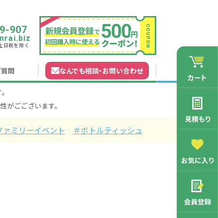
9-907
rai.biz
0 土日祝を除く
ご質問
なんでも相談
・
お問い合わせ
カート
す。
れガイド
無料カタログ申込
会員登録特典
性がごございます。
法について
マイページについて
特集から探す
業種から探す
見積もり
ファミリーイベント
＃ボトルティッシュ
200円
201～300円
お気に入り
3000円
マン向け
学記念品
舗向け
ース
3001～5000円
周年・創立記念品
ファミリー向け
マグカップ
会員登録
バッグ特集
オリジナルマグカップ作りたい
ルミマグカッ
トートバッ
ル巾着・リュ
キャラクター・ファンシー雑