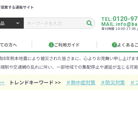
ご提案する通販サイト
0120-97
TEL:
MAIL:info@ban
受付時間 10:00-17:0
トbiz ／ 名入れ・販促品・記念品・オリジナルグッズ
ての方へ
ご利用ガイド
よくある
和8年熊本地震により被災された皆さまに、心よりお見舞い申し上げま
り作成について
見積もりサポート
のし・包装
お急ぎ在庫確認
名入
路規制や交通網の乱れに伴い、一部地域での集配停止や遅延が生じる可能
Xでのご注文
商品サンプル
印刷方
目的・シーンから探す
ターゲットから探す
>>
トレンドキーワード >>
＃熱中症対策
＃防災対策
＃
100円
101～150円
151～
オープンキャンパ
・エコ素材
1000円
リュック
性向け
社会貢献機能付き
1001～2000円
メーカー向け
シニア向け
ポーチ
2001～
ビジネス
卒業・入
店
ケ
01円以上
ベルティ特集
フルカラー印刷で訴求力UP
名入れ印刷
・ビニールポー
オーガニックコットン
ステンレス・ア
キャンバス
ポリエステ