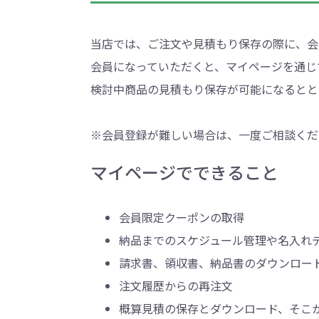
巾着・リュック全般
ポーチ全般
ケース全般
マグカップ全般
展示会・セミナー全般
社会貢献機能付き全般
子供向け全般
女性向け全般
シニア向け全般
メーカー向け全般
店舗向け全般
コット
コットン
財布
再生コ
展示会
ファッ
健康・
陶器
フェ
カー
バッ
SD
お
ア
グ全般
般
般
ャンパス向け全般
チ
訪日外国人・インバウンド向
タンブラー・ボトル・グラス
来店・成約プレゼント
営業活動
ペン・
け
当店では、ご注文や見積もり保存の際に、会
ポリエステルバッグ
デニムポーチ
再生紙
防犯・安心グッズ
学校・教育グッズ
湯のみ
ジュート
化粧ポ
リサイ
選挙
会員になっていただくと、マイページを通じ
タンブラー・ボトル・グ
文具・ステーショナリー
スマホ・タブレットグッ
訪日外国人・インバウ
モバイ
検討中商品の見積もり保存が可能になるとと
ペン・筆記用具全般
パソコングッズ全般
ステン
単色ボ
付箋
USBグ
和風
ラス全般
全般
ズ全般
ンド向け全般
電器
マルシェバッグ
コルク
竹・バン
ランチ
春のノベルティ特集
夏のノベ
メッセージ入りノベルティ
記念品
生活用品
イベン
イヤフォ
アルミボトル
電子メモパッド
タッチペン
クリア
ペンケ
※会員登録が難しい場合は、一度ご相談くだ
ト
バイオマス
EVA素
生活用品・生活雑貨全
お絵かき・
マイページでできること
ティッシュ全般
インテリア雑貨全般
イベント・抽選会全般
掃除・
ウェット
フォト
般
マグネット
スマホ対応手袋
クリップ
そ
ＦＳＣ認証
ブランケット・ひざ掛け
季節のグッズ
キッチ
女性向け抽選会セット
植物栽培セット
季節の
そ
会員限定クーポンの取得
納品までのスケジュール管理や名入れ
除菌・感染対策グッズ
キッチングッズ全般
防災・防犯グッズ全般
美容・健康グッズ全般
季節のグッズ全般
キッチ
防災グ
マスク
春のノ
入
全般
請求書、領収書、納品書のダウンロー
タオル・ハンカチ
うちわ・
注文履歴からの再注文
スポンジ
ボウル・プレート
ライト・ランタン
マスクケース
抗菌グッズ
健康グ
石鹸・
地球にやさしいエコグッズ
ロス
概算見積の保存とダウンロード、そこ