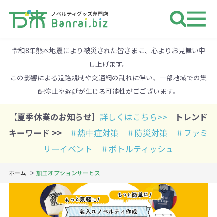
ノベルティ 専門店 万来ドットbiz 
令和8年熊本地震により被災された皆さまに、心よりお見舞い申
し上げます。
この影響による道路規制や交通網の乱れに伴い、一部地域での集
配停止や遅延が生じる可能性がごございます。
【夏季休業のお知らせ】
詳しくはこちら>>
トレンド
キーワード >>
＃熱中症対策
＃防災対策
＃ファミ
リーイベント
＃ボトルティッシュ
ホーム
加工オプションサービス