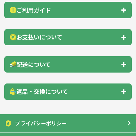
総合お問い合わせ
見積もりサポート
ご利用ガイド
お急ぎ在庫確認依頼
サンプル貸出依頼
納品までの流れ
会員登録のすすめ
お支払いについて
無料カタログ送付
自動見積機能
商品の選び方
下記のいずれかの方法をお支払いください。
配送について
のし・包装
商品サンプル
● 前払い（銀行振込・郵便振替）
● クレジットカード
配送先1箇所につき、30,000円以上（税抜）のご注文
名入れガイド
印刷方法について
返品・交換について
で送料無料！
色指定について
データ入稿について
※沖縄・離島への納品の場合を除く
お客様のご都合による返品・交換はご遠慮願います。但し、
配送先
送料
（税抜）
下記の場合は、商品到着後7日以内に一度ご連絡をくださ
領収書ダウンロード
インボイス対応
プライバシーポリシー
北海道
実費
詳細はこちら
い。返品・交換させていただきます。
本州・四国・九州
1,000円