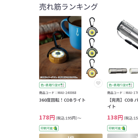
売れ筋ランキング
色・柄 取り混ぜ
色・柄 取り混ぜ
商品コード：MAU-240068
商品コード：MAU-170
360度回転！COBライト
【完売】COB 
イト
178円
138円
（税込:195円）～
（税込:1
印刷可能
印刷可能
1位