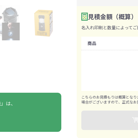
ァン・ハンディ
イト・ランタン
グッズ
ハンカチ
レジャーグッズ
その他
手ぬぐい
携帯ト
ァン
見積金額（概算）
食品・飲料
数量を入力
2
名入れ印刷と数量によってご
購入条件
ト・ひざ掛け
食品
アイマスク
カイ
飲
商品
既製品：50個から
名入れあり：200個から
きっと見つかる 探してたポーチ!!
シーン合わせて
祭・運動会におす
タン
ティ オリジナルグ
ッズ
1個ずつ追加可能
こちらのお見積もりは概算となり
場合がございますので、正式なお
能」は、
対策ノベルティ
除菌・感染対策グッズ