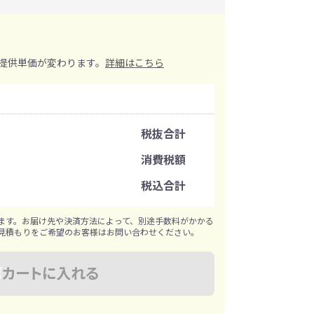
イレ
冷感・クールタオル
トラベルグッズ
提供単価が変わります。
詳細はこちら
ロ
料
手袋
注文可能数
税抜合計
選べる ボトル＆
和のノベルティ特集
ブラー
注文単位
消費税額
税込合計
※既製品サンプルは各色3個まで
ます。お届け先や決済方法によって、別途手数料がかかる
見積もりをご希望のお客様はお問い合わせください。
カートに入れる