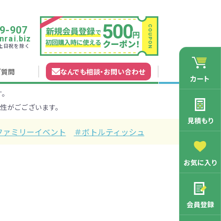
9-907
rai.biz
0 土日祝を除く
ご質問
なんでも相談
・
お問い合わせ
カート
す。
れガイド
無料カタログ申込
会員登録特典
性がごございます。
法について
マイページについて
特集から探す
業種から探す
見積もり
ファミリーイベント
＃ボトルティッシュ
200円
201～300円
お気に入り
3000円
マン向け
学記念品
舗向け
ース
3001～5000円
周年・創立記念品
ファミリー向け
マグカップ
会員登録
バッグ特集
オリジナルマグカップ作りたい
ルミマグカッ
トートバッ
ル巾着・リュ
キャラクター・ファンシー雑