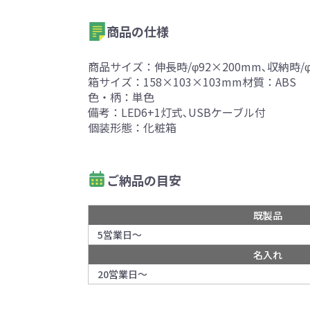
商品の仕様
商品サイズ：伸長時/φ92×200mm､収納時/φ
箱サイズ：158×103×103mm材質：ABS
色・柄：単色
備考：LED6+1灯式､USBケーブル付
個装形態：化粧箱
ご納品の目安
既製品
5営業日～
名入れ
20営業日～