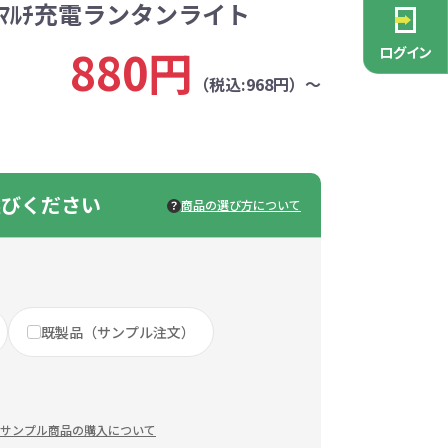
ﾏﾙﾁ充電ランタンライト
PCグッズ
ポーチ
ース
・抽選会
ン雑貨
安全
念品
不織布バッグ
キャンバスポーチ
マルチケース
リサイクルレザー
ガラスマグカップ
消防・救急グッズ
生活雑貨
生活雑貨
貨
レットグッズ
バラマキ
パソコングッズ
社名入りグッズ
880円
ログイン
チャーム対象
ックバッグ
ックコットン
保冷バッグ
ラバーウッド
（税込:968円）～
タンブラー
色鉛筆・鉛筆
スタンド
ッド
ト
ステンレスボトル
バースデーカード
モバイルケース
なバッグ
豆かす
その他バッグ
麦わら
ルティ特集
・フェス
ッシュ
インテリア雑貨
推し活グッズ
ー
ョルダー
定規・メジャー
モバイルクリーナー
ジン
生分解性素材
選びください
商品の選び方について
トセット
ィッシュ
子供向け抽選会セット
アロマ・フレグランス
ボトルティッシュ
その他
具
康グッズ
除菌・感染対策グッズ
既製品（サンプル注文）
ィッシュ・ティ
ト
ルティ
コースター
ホイッスル
マスク
冬のノベルティ
除菌液
レジャーグッズ
ひんやりグッズ
ッズ
他
キッチングッズその他
サンプル商品の購入について