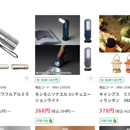
色・柄 取り混ぜ
色・柄 取り混ぜ
166
商品コード：MAU-230356
商品コード：MAU-2500
パワフルアルミラ
モシモニソナエル 3シチュエー
キャンプス Ｃ
ションライト
ィランタン 361
268円
378円
51円）～
（税込:294円）～
（税込:41
印刷可能
印刷可能
2位
3位
4