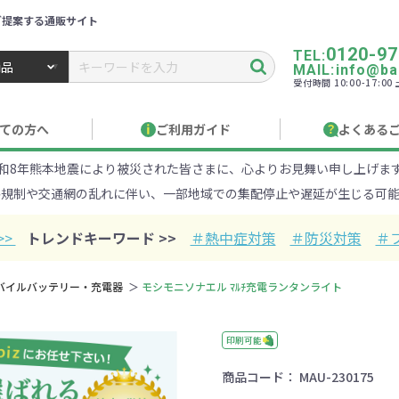
ご提案する通販サイト
0120-97
TEL:
MAIL:info@ban
受付時間 10:00-17:0
トbiz ／ 名入れ・販促品・記念品・オリジナルグッズ
ての方へ
ご利用ガイド
よくある
和8年熊本地震により被災された皆さまに、心よりお見舞い申し上げま
り作成について
見積もりサポート
のし・包装
お急ぎ在庫確認
名入
路規制や交通網の乱れに伴い、一部地域での集配停止や遅延が生じる可能
Xでのご注文
商品サンプル
印刷方
目的・シーンから探す
ターゲットから探す
>>
トレンドキーワード >>
＃熱中症対策
＃防災対策
＃
100円
101～150円
151～
バイルバッテリー・充電器
モシモニソナエル ﾏﾙﾁ充電ランタンライト
オープンキャンパ
・エコ素材
1000円
リュック
性向け
社会貢献機能付き
1001～2000円
メーカー向け
シニア向け
ポーチ
2001～
ビジネス
卒業・入
店
ケ
印刷可能
商品コード：
MAU-230175
01円以上
ベルティ特集
フルカラー印刷で訴求力UP
名入れ印刷
・ビニールポー
オーガニックコットン
ステンレス・ア
キャンバス
ポリエステ