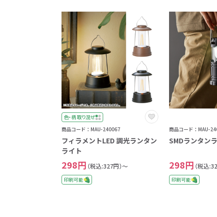
色・柄 取り混ぜ
商品コード：MAU-240067
商品コード：MAU-240
フィラメントLED 調光ランタン
SMDランタン
ライト
298円
298円
（税込:327円）～
（税込:3
印刷可能
印刷可能