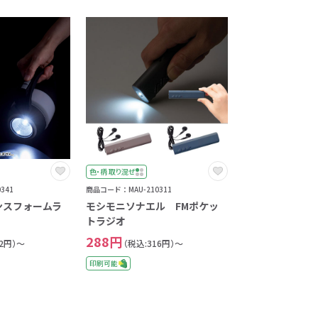
色・柄 取り混ぜ
341
商品コード：MAU-210311
ンスフォームラ
モシモニソナエル FMポケッ
トラジオ
288円
12円）～
（税込:316円）～
印刷可能