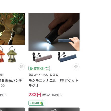
色・柄 取り混ぜ
68
商品コード：MAU-210311
ＯＢ調光ハンデ
モシモニソナエル FMポケット
00
ラジオ
288円
5円）～
（税込:316円）～
印刷可能
位
5位