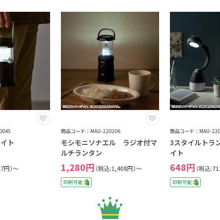
045
商品コード：MAU-220206
商品コード：MAU-220
ライト
モシモニソナエル ラジオ付マ
3スタイルトラ
ルチランタン
イト
1,280円
648円
27円）～
（税込:1,408円）～
（税込:7
印刷可能
印刷可能