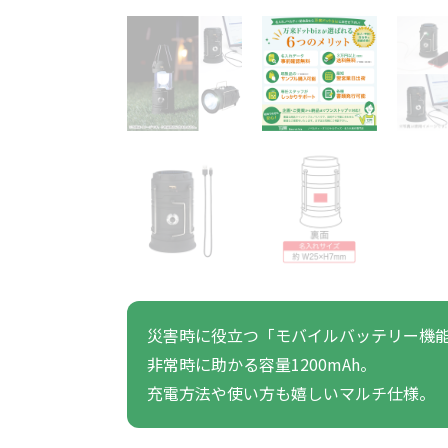
うちわ・扇子・ファン全
アウトドア・レジャーグ
ポータブルフ
タオル・ハンカチ全般
雨具全般
ひんやりグッズ全般
ラジオ・ラ
タオル
傘
冷却
般
ッズ全般
フ
あったかグッズ
お菓子・
その他
あったかグッズ全般
お菓子・食品・飲料全般
ブランケッ
お菓子
展示会向けバッグ特集
体育祭・文化
靴下
すめのノベル
災害時に役立つ「モバイルバッテリー機
非常時に助かる容量1200mAh。
スマホに役立つノベルティグッ
防犯・防災
充電方法や使い方も嬉しいマルチ仕様。
ズ