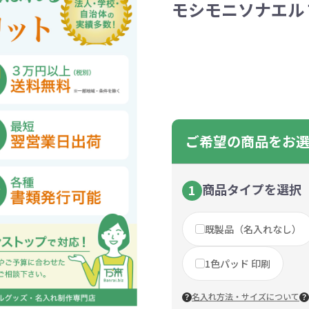
モシモニソナエル 
ントートバッグ
巾着・リュック
ットン
向けバッグ
ション雑貨
癒しグッズ
マグカップ
アトレード
ディーラー
グ・ポーチ
Gs推進
菓子系
パレル
プラスチックマグカップ
展示会向けノベルティ
樹を・サンゴを植える
不織布巾着・リュック
ポリエステルポーチ
コインケース
再生ＰＥＴ
エコ・アイデア雑貨
文具・知育玩具系
美容系サロン
住宅・不動産
防犯グッズ
環境保全
部活動
モバイル・
コットン
カードケ
再生樹脂
イベント
キッチ
交通
記
バッグ
グ
ック
プ
ツール・粗品
筆記用具
文具・ステーショナリー
絆ツール
スマホ・タブ
景品・
着せ替え
・リネンバッグ
ーチ
クルデニム
啓発グッズ
デニムバッグ
フラットポーチ
OBP
シャンブリ
オーガニ
ポーチ
ルバッテリー・充
プラスチックタンブラ
レスタンブラー
ールペン
ッズ
・和雑貨
多色ボールペン
メモ帳
ケーブル
PCクリーナー
着せ替え
クレヨン・
モバイル
マウスパ
ノー
ー
ブーファイバー
バッグ
サコッシュ
ジュート
おしゃれ
コーヒー
ルティ特集
秋のノベルティ特集
冬のノベ
・生活雑貨
ト・抽選会
スポーツ・部活動
キーホルダー
ライブ
ティ
ン・ヘッドセッ
ボトル
ース
ペットボトルホルダー
ブックカバー
スマホリング
グラス
カレンダ
スマホシ
材
間伐材
ライスレ
ご希望の商品をお
ぬりえイベントセ
洗濯用品
ティッシュ
フレーム
手作り・工作イベントセット
トイレットペーパー
収納用品
時計
定番イベン
工具
ボックステ
照明
ット
環境保全への取り組み
の他
文具セット
その他文
ングッズ
防災・防犯グッズ
美容・健
商品タイプを選択
1
抽選会セット
の他
イベントセット追加用品
既製品（名入れなし）
ウェットテ
ンツール
ッズ
ベルティ
浴剤
箸・お弁当グッズ
防犯グッズ
美容グッズ
夏のノベルティ
マスクケース
カトラリー
防災セッ
ミラー
秋のノベ
ッシュ
1色パッド 印刷
扇子・ファン
雨具
アウトドア・
・ペーパー・ク
ッズ
洗剤
ラップ・ビニール
加湿器
啓発グッズ
保存容器
癒しグ
その
エココレ（おしゃれなエコグッズ）
名入れ方法・サイズについて