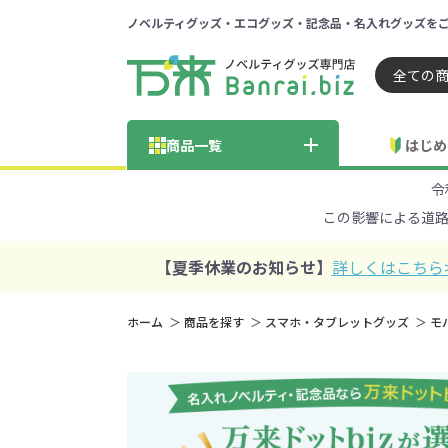
ノベルティグッズ・エコグッズ・記念品・名入れグッズを
ノベルティ 専門店 万来ドッ
商品一覧
はじめ
令
納品までの流れ
総合お問い合わせ
見積も
この影響による道
商品の選び方
FA
商品カテゴリから探す
価格帯から探す
【夏季休業のお知らせ】
詳しくはこちら
～50円
51～
ホーム
商品を探す
スマホ・タブレットグッズ
モ
学校・PTA・
エコバッグ・トートバッグ
官公庁・自治体向け
展示会・セミナー
301～500円
子供向け
再生素材
501～
巾着・
女
ス向け
5001～10000円
100
100円以下の人気エコバッグ
展示会ノ
エコバッグ・トートバッ
再生素材・エコ素材全
官公庁・自治体向け全
学校・PTA・オープンキ
クリア