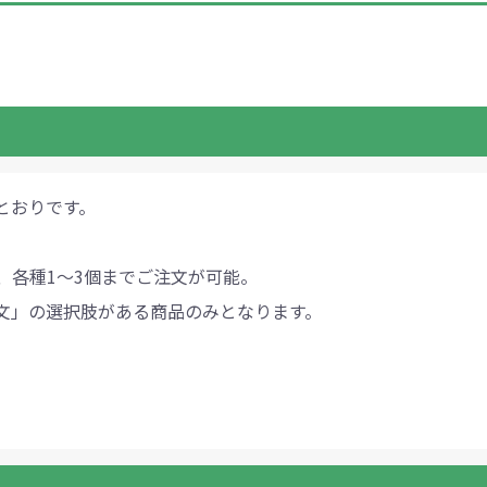
ントートバッグ
巾着・リュック
ットン
向けバッグ
ション雑貨
癒しグッズ
マグカップ
アトレード
ディーラー
グ・ポーチ
Gs推進
菓子系
パレル
プラスチックマグカップ
展示会向けノベルティ
樹を・サンゴを植える
不織布巾着・リュック
ポリエステルポーチ
コインケース
再生ＰＥＴ
エコ・アイデア雑貨
文具・知育玩具系
美容系サロン
住宅・不動産
防犯グッズ
環境保全
部活動
モバイル・
コットン
カードケ
再生樹脂
イベント
キッチ
交通
記
バッグ
グ
ック
プ
ツール・粗品
筆記用具
文具・ステーショナリー
絆ツール
スマホ・タブ
景品・
着せ替え
・リネンバッグ
ーチ
クルデニム
啓発グッズ
デニムバッグ
フラットポーチ
OBP
シャンブリ
オーガニ
ポーチ
ルバッテリー・充
プラスチックタンブラ
レスタンブラー
ールペン
ッズ
・和雑貨
多色ボールペン
メモ帳
ケーブル
PCクリーナー
着せ替え
クレヨン・
モバイル
マウスパ
ノー
ー
ブーファイバー
バッグ
サコッシュ
ジュート
おしゃれ
コーヒー
ルティ特集
秋のノベルティ特集
冬のノベ
・生活雑貨
ト・抽選会
スポーツ・部活動
キーホルダー
ライブ
ティ
ン・ヘッドセッ
ボトル
ース
ペットボトルホルダー
ブックカバー
スマホリング
グラス
カレンダ
スマホシ
とおりです。
材
間伐材
ライスレ
ぬりえイベントセ
洗濯用品
ティッシュ
フレーム
手作り・工作イベントセット
トイレットペーパー
収納用品
時計
定番イベン
工具
ボックステ
照明
ット
環境保全への取り組み
の他
文具セット
その他文
、各種1～3個までご注文が可能。
ングッズ
防災・防犯グッズ
美容・健
文」の選択肢がある商品のみとなります。
抽選会セット
の他
イベントセット追加用品
ウェットテ
ンツール
ッズ
ベルティ
浴剤
箸・お弁当グッズ
防犯グッズ
美容グッズ
夏のノベルティ
マスクケース
カトラリー
防災セッ
ミラー
秋のノベ
ッシュ
扇子・ファン
雨具
アウトドア・
・ペーパー・ク
ッズ
洗剤
ラップ・ビニール
加湿器
啓発グッズ
保存容器
癒しグ
その
エココレ（おしゃれなエコグッズ）