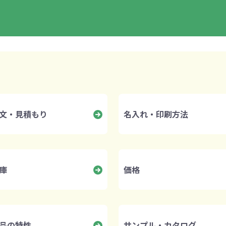
ァン・ハンディ
イト・ランタン
グッズ
ハンカチ
レジャーグッズ
その他
手ぬぐい
携帯ト
ァン
食品・飲料
3個までご注文いただけます(計9個まで)。
、かかります。
ます。
させていただいております。
ト・ひざ掛け
食品
アイマスク
カイ
飲
ください。
きっと見つかる 探してたポーチ!!
シーン合わせて
祭・運動会におす
文」の選択肢がある商品のみご注文可能です。
タン
ティ オリジナルグ
ッズ
文・見積もり
名入れ・印刷方法
庫
価格
対策ノベルティ
除菌・感染対策グッズ
品の特性
サンプル・カタログ