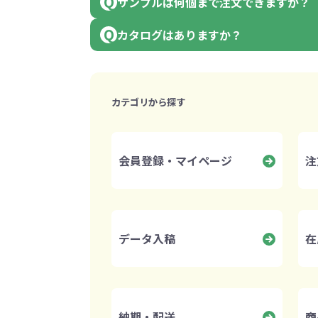
サンプルは何個まで注文できますか？
うちわ・扇子・ファン全
アウトドア・レジャーグ
ポータブルフ
タオル・ハンカチ全般
雨具全般
ひんやりグッズ全般
ラジオ・ラ
タオル
傘
冷却
般
ッズ全般
フ
カタログはありますか？
あったかグッズ
お菓子・
1回のご注文につき、3種類、各種
その他
4種類以上の場合は、別途運賃が
無料のカタログをご用意しており
1種類 4個以上の場合は、お断り
あったかグッズ全般
お菓子・食品・飲料全般
ブランケッ
お菓子
カテゴリから探す
ご希望の方はこちらからお申込み
展示会向けバッグ特集
体育祭・文化
靴下
商品ページに「既製品サンプル注
すめのノベル
無料カタログ送付依頼
会員登録・マイページ
注
詳細はこちらを確認ください。
商品サンプルについて
データ入稿
在
スマホに役立つノベルティグッ
防犯・防災
ズ
納期・配送
商