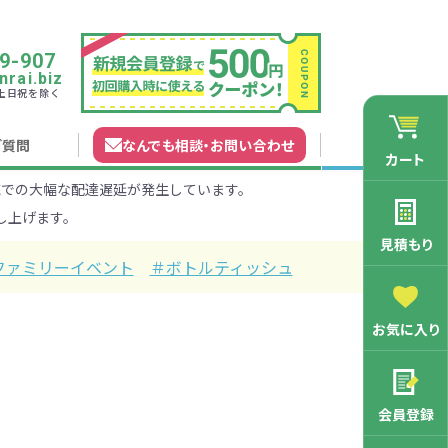
9-907
rai.biz
0 土日祝を除く
ご質問
なんでも相談
・
お問い合わせ
カート
での大幅な配達遅延が発生しています。
れガイド
無料カタログ申込
会員登録特典
し上げます。
法について
マイページについて
特集から探す
業種から探す
見積もり
ファミリーイベント
＃ボトルティッシュ
200円
201～300円
お気に入り
3000円
マン向け
学記念品
舗向け
ース
3001～5000円
周年・創立記念品
ファミリー向け
マグカップ
会員登録
バッグ特集
オリジナルマグカップ作りたい
ルミマグカッ
トートバッ
ル巾着・リュ
キャラクター・ファンシー雑