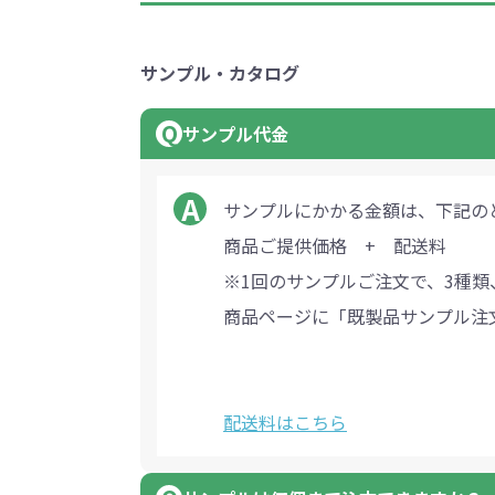
巾着・リュック全般
ポーチ全般
ケース全般
マグカップ全般
展示会・セミナー全般
社会貢献機能付き全般
子供向け全般
女性向け全般
シニア向け全般
メーカー向け全般
店舗向け全般
コット
コットン
財布
再生コ
展示会
ファッ
健康・
陶器
フェ
カー
バッ
SD
お
ア
グ全般
般
般
ャンパス向け全般
チ
訪日外国人・インバウンド向
タンブラー・ボトル・グラス
来店・成約プレゼント
営業活動
ペン・
け
サンプル・カタログ
ポリエステルバッグ
デニムポーチ
再生紙
防犯・安心グッズ
学校・教育グッズ
湯のみ
ジュート
化粧ポ
リサイ
選挙
タンブラー・ボトル・グ
文具・ステーショナリー
スマホ・タブレットグッ
訪日外国人・インバウ
モバイ
サンプル代金
ペン・筆記用具全般
パソコングッズ全般
ステン
単色ボ
付箋
USBグ
和風
ラス全般
全般
ズ全般
ンド向け全般
電器
マルシェバッグ
コルク
竹・バン
ランチ
春のノベルティ特集
夏のノベ
メッセージ入りノベルティ
記念品
生活用品
イベン
イヤフォ
アルミボトル
電子メモパッド
タッチペン
クリア
ペンケ
サンプルにかかる金額は、下記の
ト
バイオマス
EVA素
商品ご提供価格 + 配送料
生活用品・生活雑貨全
お絵かき・
ティッシュ全般
インテリア雑貨全般
イベント・抽選会全般
掃除・
ウェット
フォト
般
マグネット
スマホ対応手袋
クリップ
そ
※1回のサンプルご注文で、3種類
ＦＳＣ認証
ブランケット・ひざ掛け
季節のグッズ
キッチ
商品ページに「既製品サンプル注
女性向け抽選会セット
植物栽培セット
季節の
そ
除菌・感染対策グッズ
キッチングッズ全般
防災・防犯グッズ全般
美容・健康グッズ全般
季節のグッズ全般
キッチ
防災グ
マスク
春のノ
入
全般
配送料はこちら
タオル・ハンカチ
うちわ・
スポンジ
ボウル・プレート
ライト・ランタン
マスクケース
抗菌グッズ
健康グ
石鹸・
地球にやさしいエコグッズ
ロス