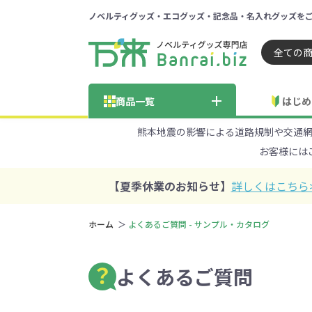
ノベルティグッズ・エコグッズ・記念品・名入れグッズを
ノベルティ 専門店 万来ドッ
商品一覧
はじめ
熊本地震の影響による道路規制や交通
納品までの流れ
総合お問い合わせ
見積も
お客様には
商品の選び方
FA
商品カテゴリから探す
価格帯から探す
【夏季休業のお知らせ】
詳しくはこちら
～50円
51～
ホーム
よくあるご質問 - サンプル・カタログ
学校・PTA・
エコバッグ・トートバッグ
官公庁・自治体向け
展示会・セミナー
301～500円
子供向け
再生素材
501～
巾着・
女
ス向け
よくあるご質問
5001～10000円
100
100円以下の人気エコバッグ
展示会ノ
エコバッグ・トートバッ
再生素材・エコ素材全
官公庁・自治体向け全
学校・PTA・オープンキ
クリア