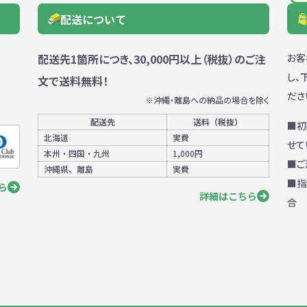
配送について
配送先1箇所につき、30,000円以上（税抜）のご注
お客
し、
文で送料無料！
ださ
※沖縄・離島への納品の場合を除く
配送先
送料
（税抜）
■初
北海道
実費
せて
本州・四国・九州
1,000円
■ご
沖縄県、離島
実費
■指
ら
詳細はこちら
合