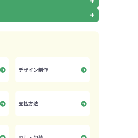
イレ
冷感・クールタオル
トラベルグッズ
ロ
料
手袋
選べる ボトル＆
和のノベルティ特集
ブラー
デザイン制作
支払方法
のし・包装