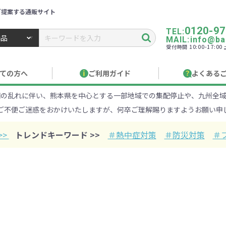
ご提案する通販サイト
0120-97
TEL:
MAIL:info@ban
受付時間 10:00-17:0
トbiz ／ 名入れ・販促品・記念品・オリジナルグッズ
ての方へ
ご利用ガイド
よくある
網の乱れに伴い、熊本県を中心とする一部地域での集配停止や、九州全域
り作成について
見積もりサポート
のし・包装
お急ぎ在庫確認
名入
ご不便ご迷惑をおかけいたしますが、何卒ご理解賜りますようお願い申
Xでのご注文
商品サンプル
印刷方
目的・シーンから探す
ターゲットから探す
>>
トレンドキーワード >>
＃熱中症対策
＃防災対策
＃
100円
101～150円
151～
オープンキャンパ
・エコ素材
1000円
リュック
性向け
社会貢献機能付き
1001～2000円
メーカー向け
シニア向け
ポーチ
2001～
ビジネス
卒業・入
店
ケ
01円以上
ベルティ特集
フルカラー印刷で訴求力UP
名入れ印刷
・ビニールポー
オーガニックコットン
ステンレス・ア
キャンバス
ポリエステ