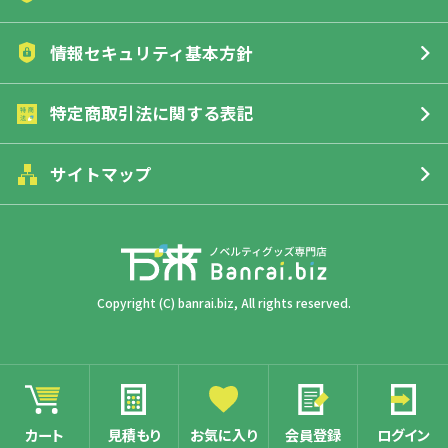
北海道
実費
詳細はこちら
い。返品・交換させていただきます。
本州・四国・九州
1,000円
情報セキュリティ基本方針
FAX注文について
沖縄県、離島
実費
■初期不良または不良品（破損、故障、使用目的が果たせ
詳細はこちら
ていない）の場合
特定商取引法に関する表記
■ご注文商品と違うものが届いた場合
■指定した名入れ、オリジナルの内容が異なっていた場合
サイトマップ
詳細はこちら
Copyright (C) banrai.biz, All rights reserved.
カート
見積もり
お気に入り
会員登録
ログイン