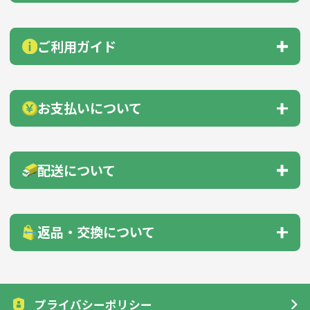
よくあるご質問
総合お問い合わせ
見積もりサポート
ご利用ガイド
お急ぎ在庫確認依頼
サンプル貸出依頼
納品までの流れ
会員登録のすすめ
お支払いについて
無料カタログ送付
自動見積機能
商品の選び方
下記のいずれかの方法をお支払いください。
配送について
のし・包装
商品サンプル
● 前払い（銀行振込・郵便振替）
● クレジットカード
配送先1箇所につき、30,000円以上（税抜）のご注文
名入れガイド
印刷方法について
返品・交換について
で送料無料！
色指定について
データ入稿について
※沖縄・離島への納品の場合を除く
お客様のご都合による返品・交換はご遠慮願います。但し、
配送先
送料
（税抜）
下記の場合は、商品到着後7日以内に一度ご連絡をくださ
領収書ダウンロード
インボイス対応
プライバシーポリシー