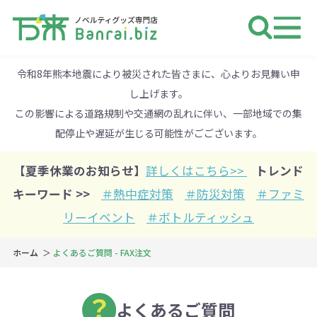
ノベルティ 専門店 万来ドットbiz 
令和8年熊本地震により被災された皆さまに、心よりお見舞い申
し上げます。
この影響による道路規制や交通網の乱れに伴い、一部地域での集
配停止や遅延が生じる可能性がごございます。
【夏季休業のお知らせ】
詳しくはこちら>>
トレンド
キーワード >>
＃熱中症対策
＃防災対策
＃ファミ
リーイベント
＃ボトルティッシュ
ホーム
よくあるご質問 - FAX注文
よくあるご質問