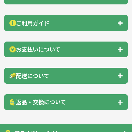
よくあるご質問
総合お問い合わせ
見積もりサポート
ご利用ガイド
お急ぎ在庫確認依頼
サンプル貸出依頼
納品までの流れ
会員登録のすすめ
お支払いについて
無料カタログ送付
自動見積機能
商品の選び方
下記のいずれかの方法をお支払いください。
配送について
のし・包装
商品サンプル
● 前払い（銀行振込・郵便振替）
● クレジットカード
配送先1箇所につき、30,000円以上（税抜）のご注文
名入れガイド
印刷方法について
返品・交換について
で送料無料！
色指定について
データ入稿について
※沖縄・離島への納品の場合を除く
お客様のご都合による返品・交換はご遠慮願います。但し、
配送先
送料
（税抜）
下記の場合は、商品到着後7日以内に一度ご連絡をくださ