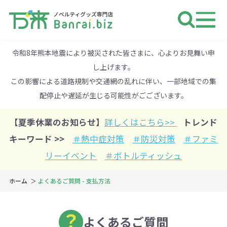
ノベルティ 専門店 万来ドットbiz 
令和8年熊本地震により被災された皆さまに、心よりお見舞い申
し上げます。
この影響による道路規制や交通網の乱れに伴い、一部地域での集
配停止や遅延が生じる可能性がごございます。
【夏季休業のお知らせ】
詳しくはこちら>>
トレンド
キーワード >>
＃熱中症対策
＃防災対策
＃ファミ
リーイベント
＃ボトルティッシュ
ホーム
よくあるご質問 - 支払方法
よくあるご質問