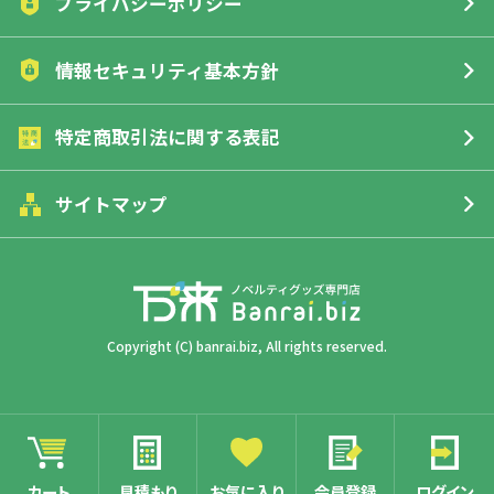
領収書ダウンロード
インボイス対応
プライバシーポリシー
北海道
実費
詳細はこちら
い。返品・交換させていただきます。
本州・四国・九州
1,000円
情報セキュリティ基本方針
FAX注文について
沖縄県、離島
実費
■初期不良または不良品（破損、故障、使用目的が果たせ
詳細はこちら
ていない）の場合
特定商取引法に関する表記
■ご注文商品と違うものが届いた場合
■指定した名入れ、オリジナルの内容が異なっていた場合
サイトマップ
詳細はこちら
Copyright (C) banrai.biz, All rights reserved.
カート
見積もり
お気に入り
会員登録
ログイン