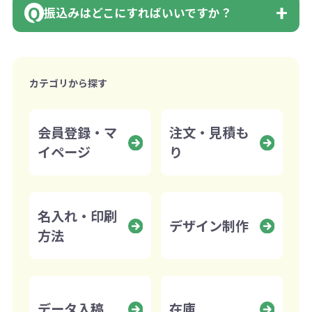
振込みはどこにすればいいですか？
会員様はマイページより各種帳票のダウ
ンロードが可能です。
下記口座にお願いします。
詳しくはこちらはご確認ください。
■三菱UFJ銀行
カテゴリから探す
小田井支店（おたいしてん）
領収書のダウンロード
当座 0204160 株式会社モノベーション
会員登録・マ
注文・見積も
イページ
り
■ゆうちょ銀行（振替口座）
口座記号番号 00880-8-189695
名入れ・印刷
口座名 株式会社モノベーション
デザイン制作
方法
※振り込み手数料はお客さま負担となり
ますのでご注意ください。
データ入稿
在庫