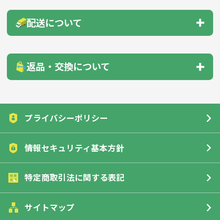
下記のいずれかの方法をお支払いください。
配送について
のし・包装
商品サンプル
● 前払い（銀行振込・郵便振替）
● クレジットカード
配送先1箇所につき、30,000円以上（税抜）のご注文
名入れガイド
印刷方法について
返品・交換について
で送料無料！
色指定について
データ入稿について
※沖縄・離島への納品の場合を除く
お客様のご都合による返品・交換はご遠慮願います。但し、
配送先
送料
（税抜）
下記の場合は、商品到着後7日以内に一度ご連絡をくださ
領収書ダウンロード
インボイス対応
プライバシーポリシー
北海道
実費
詳細はこちら
い。返品・交換させていただきます。
本州・四国・九州
1,000円
情報セキュリティ基本方針
FAX注文について
沖縄県、離島
実費
■初期不良または不良品（破損、故障、使用目的が果たせ
詳細はこちら
ていない）の場合
特定商取引法に関する表記
■ご注文商品と違うものが届いた場合
■指定した名入れ、オリジナルの内容が異なっていた場合
サイトマップ