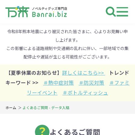
ノベルティ 専門店 万来ドットbiz 
令和8年熊本地震により被災された皆さまに、心よりお見舞い申
し上げます。
この影響による道路規制や交通網の乱れに伴い、一部地域での集
配停止や遅延が生じる可能性がごございます。
【夏季休業のお知らせ】
詳しくはこちら>>
トレンド
キーワード >>
＃熱中症対策
＃防災対策
＃ファミ
リーイベント
＃ボトルティッシュ
ホーム
よくあるご質問 - データ入稿
よくあるご質問