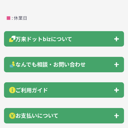
■
: 休業日
万来ドットbizについて
会社概要
はじめての方へ
なんでも相談・お問い合わせ
よくあるご質問
総合お問い合わせ
見積もりサポート
ご利用ガイド
お急ぎ在庫確認依頼
サンプル貸出依頼
納品までの流れ
会員登録のすすめ
お支払いについて
無料カタログ送付
自動見積機能
商品の選び方