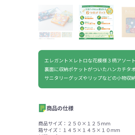
うちわ・扇子・ファン全
アウトドア・レジャーグ
ポータブルフ
タオル・ハンカチ全般
雨具全般
ひんやりグッズ全般
ラジオ・ラ
タオル
傘
冷却
般
ッズ全般
フ
あったかグッズ
お菓子・
その他
あったかグッズ全般
お菓子・食品・飲料全般
ブランケッ
お菓子
展示会向けバッグ特集
体育祭・文化
エレガント×レトロな花模様３柄アソー
靴下
すめのノベル
裏面に収納ポケットがついたハンカチタ
サニタリーグッズやリップなどの小物収
商品の仕様
スマホに役立つノベルティグッ
防犯・防災
ズ
商品サイズ：２５０×１２５ｍｍ
箱サイズ：１４５×１４５×１０ｍｍ