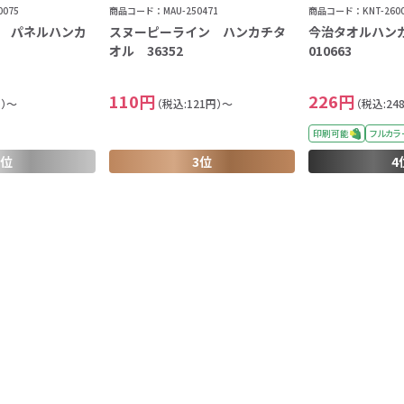
075
商品コード：MAU-250471
商品コード：KNT-2600
 パネルハンカ
スヌーピーライン ハンカチタ
今治タオルハンカチ
オル 36352
010663
110円
226円
円）～
（税込:121円）～
（税込:24
印刷可能
フルカラ
2位
3位
4