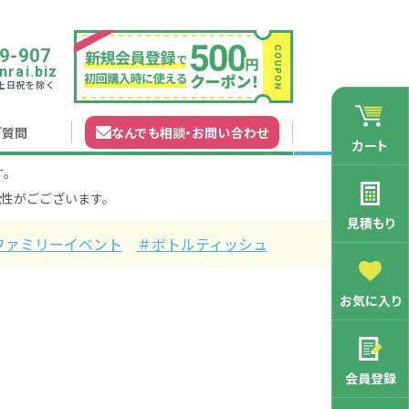
9-907
rai.biz
0 土日祝を除く
ご質問
なんでも相談
・
お問い合わせ
カート
す。
れガイド
無料カタログ申込
会員登録特典
性がごございます。
法について
マイページについて
特集から探す
業種から探す
見積もり
ファミリーイベント
＃ボトルティッシュ
200円
201～300円
お気に入り
3000円
マン向け
学記念品
舗向け
ース
3001～5000円
周年・創立記念品
ファミリー向け
マグカップ
会員登録
バッグ特集
オリジナルマグカップ作りたい
ルミマグカッ
トートバッ
ル巾着・リュ
キャラクター・ファンシー雑