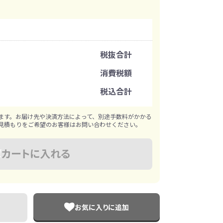
イレ
冷感・クールタオル
トラベルグッズ
注文可能数
税抜合計
ロ
料
手袋
注文単位
消費税額
税込合計
選べる ボトル＆
和のノベルティ特集
※既製品サンプルは各色3個まで
ブラー
ます。お届け先や決済方法によって、別途手数料がかかる
見積もりをご希望のお客様はお問い合わせください。
カートに入れる
お気に入りに追加