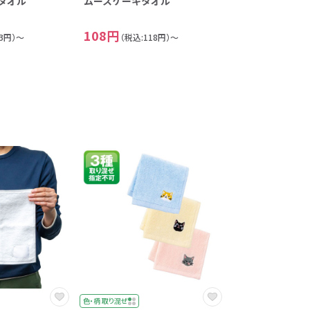
タオル
ムースケーキタオル
108円
73円）～
（税込:118円）～
色・柄 取り混ぜ