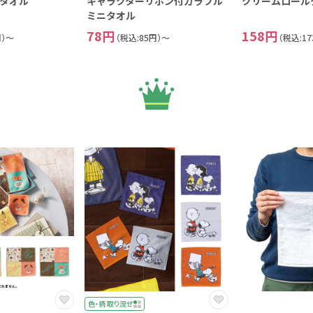
タオル
キャラクターリボン付カラフル
クリームロール
ミニタオル
78円
158円
円）～
（税込:85円）～
（税込:1
色・柄 取り混ぜ