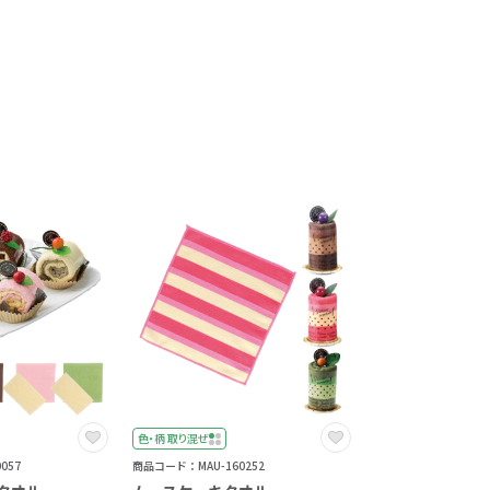
色・柄 取り混ぜ
057
商品コード：MAU-160252