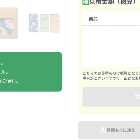
見積金額（概算）
数量を入力
2
ァン・ハンディ
イト・ランタン
グッズ
ハンカチ
レジャーグッズ
その他
手ぬぐい
携帯ト
ァン
購入条件
食品・飲料
商品
既製品：360枚から
ト・ひざ掛け
食品
アイマスク
カイ
飲
1枚ずつ追加可能
きっと見つかる 探してたポーチ!!
シーン合わせて
祭・運動会におす
ト。
タン
ティ オリジナルグ
ッズ
オル。
こちらのお見積もりは概算となり
場合がございますので、正式なお
納に便利。
対策ノベルティ
除菌・感染対策グッズ
見積もりに追加