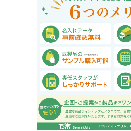
巾着・リュック全般
ポーチ全般
ケース全般
マグカップ全般
展示会・セミナー全般
社会貢献機能付き全般
子供向け全般
女性向け全般
シニア向け全般
メーカー向け全般
店舗向け全般
コット
コットン
財布
再生コ
展示会
ファッ
健康・
陶器
フェ
カー
バッ
SD
お
ア
グ全般
般
般
ャンパス向け全般
チ
訪日外国人・インバウンド向
タンブラー・ボトル・グラス
来店・成約プレゼント
営業活動
ペン・
け
ポリエステルバッグ
デニムポーチ
再生紙
防犯・安心グッズ
学校・教育グッズ
湯のみ
ジュート
化粧ポ
リサイ
選挙
タンブラー・ボトル・グ
文具・ステーショナリー
スマホ・タブレットグッ
訪日外国人・インバウ
モバイ
ペン・筆記用具全般
パソコングッズ全般
ステン
単色ボ
付箋
USBグ
和風
ラス全般
全般
ズ全般
ンド向け全般
電器
マルシェバッグ
コルク
竹・バン
ランチ
春のノベルティ特集
夏のノベ
メッセージ入りノベルティ
記念品
生活用品
イベン
イヤフォ
アルミボトル
電子メモパッド
タッチペン
クリア
ペンケ
ト
バイオマス
EVA素
生活用品・生活雑貨全
お絵かき・
ティッシュ全般
インテリア雑貨全般
イベント・抽選会全般
掃除・
ウェット
フォト
般
マグネット
スマホ対応手袋
クリップ
そ
ＦＳＣ認証
ブランケット・ひざ掛け
季節のグッズ
キッチ
女性向け抽選会セット
植物栽培セット
季節の
そ
除菌・感染対策グッズ
キッチングッズ全般
防災・防犯グッズ全般
美容・健康グッズ全般
季節のグッズ全般
キッチ
防災グ
マスク
春のノ
入
全般
タオル・ハンカチ
うちわ・
スポンジ
ボウル・プレート
ライト・ランタン
マスクケース
抗菌グッズ
健康グ
石鹸・
地球にやさしいエコグッズ
ロス