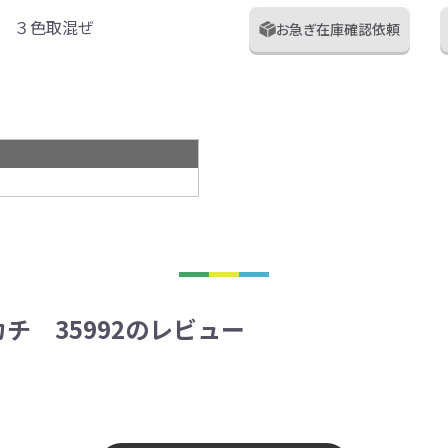
 ３色取混ぜ
お急ぎ在庫確認依頼
チ 35992のレビュー