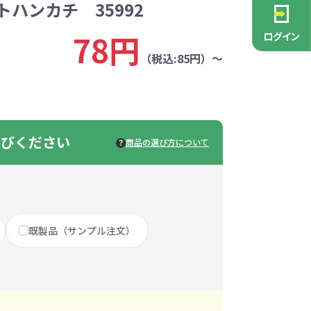
ハンカチ 35992
PCグッズ
ポーチ
ース
・抽選会
ン雑貨
安全
念品
不織布バッグ
キャンバスポーチ
マルチケース
リサイクルレザー
ガラスマグカップ
消防・救急グッズ
生活雑貨
生活雑貨
貨
レットグッズ
バラマキ
パソコングッズ
社名入りグッズ
78円
ログイン
チャーム対象
ックバッグ
ックコットン
保冷バッグ
ラバーウッド
（税込:85円）～
タンブラー
色鉛筆・鉛筆
スタンド
ッド
ト
ステンレスボトル
バースデーカード
モバイルケース
なバッグ
豆かす
その他バッグ
麦わら
ルティ特集
・フェス
ッシュ
インテリア雑貨
推し活グッズ
ー
ョルダー
定規・メジャー
モバイルクリーナー
ジン
生分解性素材
選びください
商品の選び方について
トセット
ィッシュ
子供向け抽選会セット
アロマ・フレグランス
ボトルティッシュ
その他
具
康グッズ
除菌・感染対策グッズ
既製品（サンプル注文）
ィッシュ・ティ
ト
ルティ
コースター
ホイッスル
マスク
冬のノベルティ
除菌液
レジャーグッズ
ひんやりグッズ
ッズ
他
キッチングッズその他