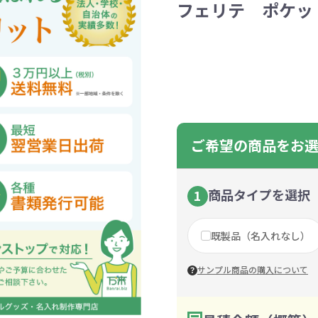
フェリテ ポケット
ントートバッグ
巾着・リュック
ットン
向けバッグ
ション雑貨
癒しグッズ
マグカップ
アトレード
ディーラー
グ・ポーチ
Gs推進
菓子系
パレル
プラスチックマグカップ
展示会向けノベルティ
樹を・サンゴを植える
不織布巾着・リュック
ポリエステルポーチ
コインケース
再生ＰＥＴ
エコ・アイデア雑貨
文具・知育玩具系
美容系サロン
住宅・不動産
防犯グッズ
環境保全
部活動
モバイル・
コットン
カードケ
再生樹脂
イベント
キッチ
交通
記
バッグ
グ
ック
プ
ツール・粗品
筆記用具
文具・ステーショナリー
絆ツール
スマホ・タブ
景品・
着せ替え
・リネンバッグ
ーチ
クルデニム
啓発グッズ
デニムバッグ
フラットポーチ
OBP
シャンブリ
オーガニ
ポーチ
ルバッテリー・充
プラスチックタンブラ
レスタンブラー
ールペン
ッズ
・和雑貨
多色ボールペン
メモ帳
ケーブル
PCクリーナー
着せ替え
クレヨン・
モバイル
マウスパ
ノー
ー
ブーファイバー
バッグ
サコッシュ
ジュート
おしゃれ
コーヒー
ルティ特集
秋のノベルティ特集
冬のノベ
・生活雑貨
ト・抽選会
スポーツ・部活動
キーホルダー
ライブ
ティ
ン・ヘッドセッ
ボトル
ース
ペットボトルホルダー
ブックカバー
スマホリング
グラス
カレンダ
スマホシ
材
間伐材
ライスレ
ご希望の商品をお
ぬりえイベントセ
洗濯用品
ティッシュ
フレーム
手作り・工作イベントセット
トイレットペーパー
収納用品
時計
定番イベン
工具
ボックステ
照明
ット
環境保全への取り組み
の他
文具セット
その他文
ングッズ
防災・防犯グッズ
美容・健
商品タイプを選択
1
抽選会セット
の他
イベントセット追加用品
既製品（名入れなし）
ウェットテ
ンツール
ッズ
ベルティ
浴剤
箸・お弁当グッズ
防犯グッズ
美容グッズ
夏のノベルティ
マスクケース
カトラリー
防災セッ
ミラー
秋のノベ
ッシュ
サンプル商品の購入について
扇子・ファン
雨具
アウトドア・
・ペーパー・ク
ッズ
洗剤
ラップ・ビニール
加湿器
啓発グッズ
保存容器
癒しグ
その
エココレ（おしゃれなエコグッズ）