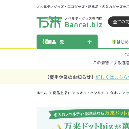
ノベルティグッズ・エコグッズ・記念品・名入れグッズを
ノベルティ 専門店 万来ドッ
商品一覧
はじめ
令
納品までの流れ
総合お問い合わせ
見積も
この影響による道
商品の選び方
FA
商品カテゴリから探す
価格帯から探す
【夏季休業のお知らせ】
詳しくはこちら
～50円
51～
ホーム
商品を探す
タオル・ハンカチ
タオル
氷
学校・PTA・
エコバッグ・トートバッグ
官公庁・自治体向け
展示会・セミナー
301～500円
子供向け
再生素材
501～
巾着・
女
ス向け
5001～10000円
100
100円以下の人気エコバッグ
展示会ノ
エコバッグ・トートバッ
再生素材・エコ素材全
官公庁・自治体向け全
学校・PTA・オープンキ
クリア