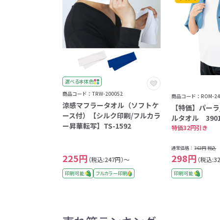
選べる本体色
商品コード：TRW-200052
商品コード：ROM-24
涼感マフラータオル（ソフトケ
【特価】パーラ
ース付）【シルク印刷/フルカラ
ルタオル 390
ー昇華転写】TS-1592
特価32円引き
通常価格：
363円
税込
225円
298円
（税込:247円）～
（税込:3
印刷可能
フルカラー印刷
印刷可能