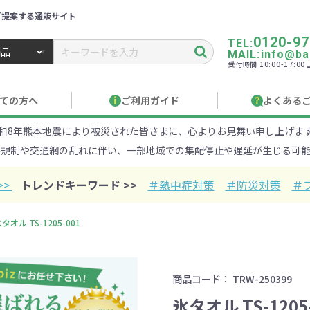
ご提案する通販サイト
0120-97
TEL:
MAIL:info@ban
受付時間 10:00-17:0
トbiz ／ 名入れ・販促品・記念品・オリジナルグッズ
ての方へ
ご利用ガイド
よくある
和8年熊本地震により被災された皆さまに、心よりお見舞い申し上げま
り作成について
見積もりサポート
のし・包装
お急ぎ在庫確認
名入
路規制や交通網の乱れに伴い、一部地域での集配停止や遅延が生じる可能
Xでのご注文
商品サンプル
印刷方
目的・シーンから探す
ターゲットから探す
>>
トレンドキーワード >>
＃熱中症対策
＃防災対策
＃
100円
101～150円
151～
タオル TS-1205-001
オープンキャンパ
・エコ素材
1000円
リュック
性向け
社会貢献機能付き
1001～2000円
メーカー向け
シニア向け
ポーチ
2001～
ビジネス
卒業・入
店
ケ
商品コード：
TRW-250399
01円以上
ベルティ特集
フルカラー印刷で訴求力UP
名入れ印刷
氷タオル TS-1205
・ビニールポー
オーガニックコットン
ステンレス・ア
キャンバス
ポリエステ