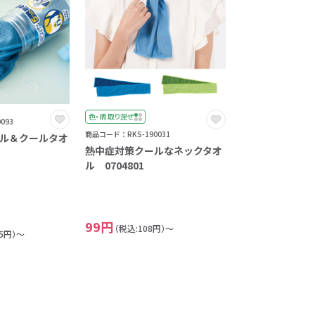
色・柄 取り混ぜ
093
商品コード：RKS-190031
トル＆クールタオ
熱中症対策クールなネックタオ
ル 0704801
99円
（税込:108円）～
75円）～