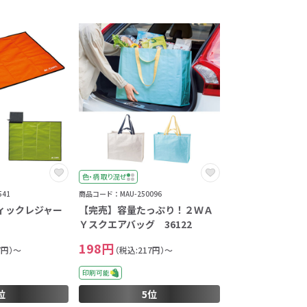
色・柄 取り混ぜ
41
商品コード：MAU-250096
ィックレジャー
【完売】容量たっぷり！２ＷＡ
Ｙスクエアバッグ 36122
198円
7円）～
（税込:217円）～
印刷可能
位
5位