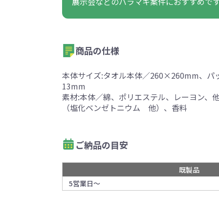
展示会などのバラマキ案件におすすめで
商品の仕様
本体サイズ:タオル本体／260×260mm、パ
13mm
素材:本体／綿、ポリエステル、レーヨン、
（塩化ベンゼトニウム 他）、香料
ご納品の目安
既製品
5営業日～