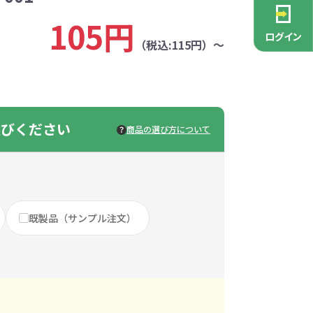
PCグッズ
ポーチ
ース
・抽選会
ン雑貨
安全
念品
不織布バッグ
キャンバスポーチ
マルチケース
リサイクルレザー
ガラスマグカップ
消防・救急グッズ
生活雑貨
生活雑貨
貨
105円
レットグッズ
バラマキ
パソコングッズ
社名入りグッズ
ログイン
チャーム対象
（税込:115円）～
ックバッグ
ックコットン
保冷バッグ
ラバーウッド
タンブラー
色鉛筆・鉛筆
スタンド
ッド
ト
ステンレスボトル
バースデーカード
モバイルケース
なバッグ
豆かす
その他バッグ
麦わら
ルティ特集
・フェス
ッシュ
インテリア雑貨
推し活グッズ
選びください
ー
ョルダー
定規・メジャー
モバイルクリーナー
商品の選び方について
ジン
生分解性素材
トセット
ィッシュ
子供向け抽選会セット
アロマ・フレグランス
ボトルティッシュ
その他
具
康グッズ
除菌・感染対策グッズ
既製品（サンプル注文）
ィッシュ・ティ
ト
ルティ
コースター
ホイッスル
マスク
冬のノベルティ
除菌液
レジャーグッズ
ひんやりグッズ
ッズ
他
キッチングッズその他