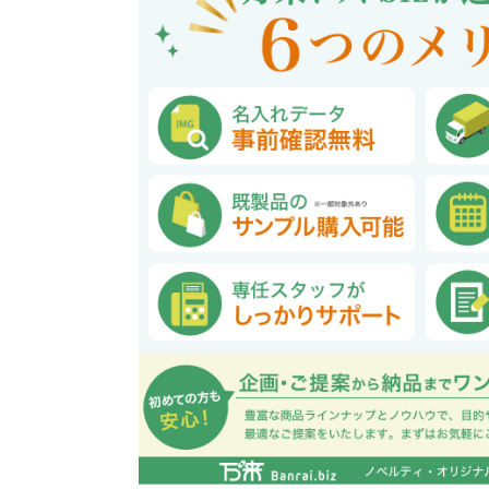
巾着・リュック全般
ポーチ全般
ケース全般
マグカップ全般
展示会・セミナー全般
社会貢献機能付き全般
子供向け全般
女性向け全般
シニア向け全般
メーカー向け全般
店舗向け全般
コット
コットン
財布
再生コ
展示会
ファッ
健康・
陶器
フェ
カー
バッ
SD
お
ア
グ全般
般
般
ャンパス向け全般
チ
訪日外国人・インバウンド向
タンブラー・ボトル・グラス
来店・成約プレゼント
営業活動
ペン・
け
ポリエステルバッグ
デニムポーチ
再生紙
防犯・安心グッズ
学校・教育グッズ
湯のみ
ジュート
化粧ポ
リサイ
選挙
タンブラー・ボトル・グ
文具・ステーショナリー
スマホ・タブレットグッ
訪日外国人・インバウ
モバイ
ペン・筆記用具全般
パソコングッズ全般
ステン
単色ボ
付箋
USBグ
和風
ラス全般
全般
ズ全般
ンド向け全般
電器
マルシェバッグ
コルク
竹・バン
ランチ
春のノベルティ特集
夏のノベ
メッセージ入りノベルティ
記念品
生活用品
イベン
イヤフォ
アルミボトル
電子メモパッド
タッチペン
クリア
ペンケ
ト
バイオマス
EVA素
生活用品・生活雑貨全
お絵かき・
ティッシュ全般
インテリア雑貨全般
イベント・抽選会全般
掃除・
ウェット
フォト
般
マグネット
スマホ対応手袋
クリップ
そ
ＦＳＣ認証
ブランケット・ひざ掛け
季節のグッズ
キッチ
女性向け抽選会セット
植物栽培セット
季節の
そ
除菌・感染対策グッズ
キッチングッズ全般
防災・防犯グッズ全般
美容・健康グッズ全般
季節のグッズ全般
キッチ
防災グ
マスク
春のノ
入
全般
タオル・ハンカチ
うちわ・
スポンジ
ボウル・プレート
ライト・ランタン
マスクケース
抗菌グッズ
健康グ
石鹸・
地球にやさしいエコグッズ
ロス