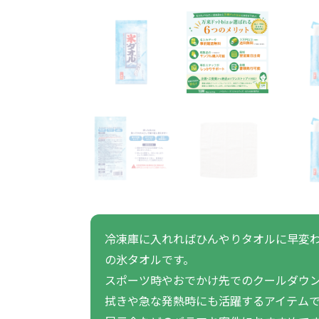
うちわ・扇子・ファン全
アウトドア・レジャーグ
ポータブルフ
タオル・ハンカチ全般
雨具全般
ひんやりグッズ全般
ラジオ・ラ
タオル
傘
冷却
般
ッズ全般
フ
あったかグッズ
お菓子・
その他
あったかグッズ全般
お菓子・食品・飲料全般
ブランケッ
お菓子
展示会向けバッグ特集
体育祭・文化
靴下
すめのノベル
冷凍庫に入れればひんやりタオルに早変
の氷タオルです。
スマホに役立つノベルティグッ
防犯・防災
スポーツ時やおでかけ先でのクールダウ
ズ
拭きや急な発熱時にも活躍するアイテム