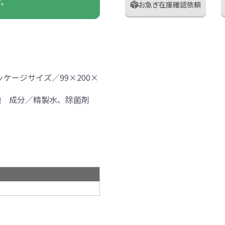
す。
お急ぎ在庫確認依頼
ッケージサイズ／99×200×
他 成分／精製水、除菌剤