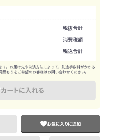
イレ
冷感・クールタオル
トラベルグッズ
注文可能数
税抜合計
注文単位
消費税額
ロ
料
手袋
税込合計
※既製品サンプルは各色3個まで
選べる ボトル＆
和のノベルティ特集
ブラー
ます。お届け先や決済方法によって、別途手数料がかかる
見積もりをご希望のお客様はお問い合わせください。
カートに入れる
お気に入りに追加