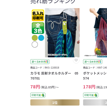
売れ筋ランキング
選べる本体色
選べる本体色
商品コード：RKS-220018
商品コード：KNT-240
カラモ 反射タオルホルダー 05
ポケットメッシ
70701
574
78円
178円
（税込:85円）～
（税込:1
印刷可能
印刷可能
1位