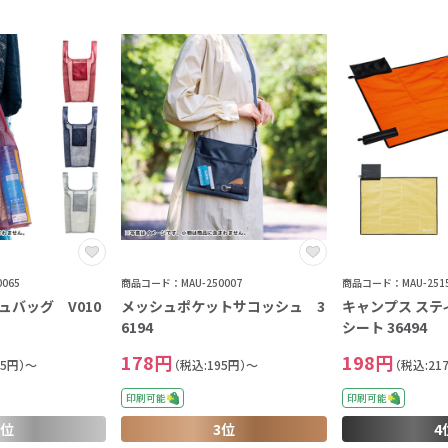
065
商品コード：MAU-250007
商品コード：MAU-2515
ュバッグ V010
メッシュポケットサコッシュ 3
キャンプス ステ
6194
シート 36494
178円
198円
95円）～
（税込:195円）～
（税込:21
印刷可能
印刷可能
2位
3位
4