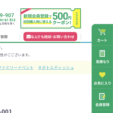
9-907
rai.biz
0 土日祝を除く
ご質問
なんでも相談
・
お問い合わせ
カート
す。
れガイド
無料カタログ申込
会員登録特典
性がごございます。
法について
マイページについて
特集から探す
業種から探す
見積もり
ファミリーイベント
＃ボトルティッシュ
200円
201～300円
お気に入り
3000円
マン向け
学記念品
舗向け
ース
3001～5000円
周年・創立記念品
ファミリー向け
マグカップ
会員登録
バッグ特集
オリジナルマグカップ作りたい
-001
ルミマグカッ
トートバッ
ル巾着・リュ
キャラクター・ファンシー雑