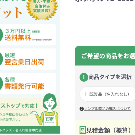
ントートバッグ
巾着・リュック
ットン
向けバッグ
ション雑貨
癒しグッズ
マグカップ
アトレード
ディーラー
グ・ポーチ
Gs推進
菓子系
パレル
プラスチックマグカップ
展示会向けノベルティ
樹を・サンゴを植える
不織布巾着・リュック
ポリエステルポーチ
コインケース
再生ＰＥＴ
エコ・アイデア雑貨
文具・知育玩具系
美容系サロン
住宅・不動産
防犯グッズ
環境保全
部活動
モバイル・
コットン
カードケ
再生樹脂
イベント
キッチ
交通
記
バッグ
グ
ック
プ
ツール・粗品
筆記用具
文具・ステーショナリー
絆ツール
スマホ・タブ
景品・
着せ替え
・リネンバッグ
ーチ
クルデニム
啓発グッズ
デニムバッグ
フラットポーチ
OBP
シャンブリ
オーガニ
ポーチ
ルバッテリー・充
プラスチックタンブラ
レスタンブラー
ールペン
ッズ
・和雑貨
多色ボールペン
メモ帳
ケーブル
PCクリーナー
着せ替え
クレヨン・
モバイル
マウスパ
ノー
ー
ブーファイバー
バッグ
サコッシュ
ジュート
おしゃれ
コーヒー
ルティ特集
秋のノベルティ特集
冬のノベ
・生活雑貨
ト・抽選会
スポーツ・部活動
キーホルダー
ライブ
ティ
ン・ヘッドセッ
ご希望の商品をお
ボトル
ース
ペットボトルホルダー
ブックカバー
スマホリング
グラス
カレンダ
スマホシ
材
間伐材
ライスレ
ぬりえイベントセ
洗濯用品
ティッシュ
フレーム
手作り・工作イベントセット
トイレットペーパー
収納用品
時計
定番イベン
工具
ボックステ
照明
ット
環境保全への取り組み
の他
文具セット
その他文
商品タイプを選択
1
ングッズ
防災・防犯グッズ
美容・健
抽選会セット
の他
イベントセット追加用品
既製品（名入れなし）
ウェットテ
ンツール
ッズ
ベルティ
浴剤
箸・お弁当グッズ
防犯グッズ
美容グッズ
夏のノベルティ
マスクケース
カトラリー
防災セッ
ミラー
秋のノベ
サンプル商品の購入について
ッシュ
扇子・ファン
雨具
アウトドア・
・ペーパー・ク
ッズ
洗剤
ラップ・ビニール
加湿器
啓発グッズ
保存容器
癒しグ
その
エココレ（おしゃれなエコグッズ）
見積金額（概算）
数量を入力
2