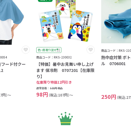
色・柄 取り混ぜ
商品コード：RKS-210
熱中症対策 ボ
0054
商品コード：RKS-230032
ル 0706001
/フード付クー
【特価】暑中お見舞い申し上げ
12
ます 保冷剤 0707201【在庫限
り】
在庫限り特価12円引き
通常価格：
121円
税込
98円
27円）～
（税込:107円）～
250円
（税込:2