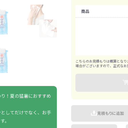
ァン・ハンディ
イト・ランタン
グッズ
ハンカチ
レジャーグッズ
その他
手ぬぐい
携帯ト
購入条件
ァン
商品
食品・飲料
既製品：200個から
ト・ひざ掛け
食品
アイマスク
カイ
飲
1個ずつ追加可能
きっと見つかる 探してたポーチ!!
シーン合わせて
祭・運動会におす
タン
ティ オリジナルグ
こちらのお見積もりは概算となり
ッズ
場合がございますので、正式なお
わり！夏の猛暑におすすめ
対策ノベルティ
除菌・感染対策グッズ
ンとしてだけでなく、お手
見積もりに追加
です。