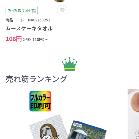
色・柄 取り混ぜ
商品コード：MAU-160252
ムースケーキタオル
108円
（税込:118円）～
売れ筋ランキング