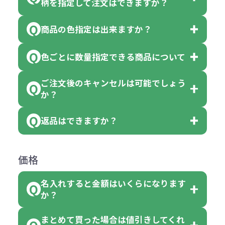
柄を指定して注文はできますか？
以上でしたら、何個でもご注文可能
商品の色指定は出来ますか？
です。
「色・柄 取り混ぜ」のラベルがつい
※10個単位の規制がある商品は、10
ている商品は、色指定不可となって
色ごとに数量指定できる商品について
色指定できる商品もございますが商
個、20個と10個単位でのご注文とな
おり、残念ながら指定はできませ
品の詳細に「色・柄 取り混ぜ」のラ
ります。
ご注文後のキャンセルは可能でしょう
ん。
「選べる本体色」のラベルが付いて
か？
ベルや商品画像に「〇色取混ぜ」な
【例】注文可能数が100個の場合
いる商品は、本体色の指定が可能で
どと表記されている商品に付きまし
は、100個以上でしたら、何個でも
返品はできますか？
す。
お客様都合でのキャンセルは、制作
ては色指定が出来ません。
可能です。
商品によって色指定可能な数量が異
過程の進行状況により、お受けでき
例えば4色取混ぜの商品を400個ご注
返品は承っておりません。あらかじ
なります。商品詳細をご確認くださ
価格
ない場合や別途料金が発生する場合
文いただいた場合には4色がそれぞ
めご了承ください。
い。
がございます。
れ等分で100個ずつ入って参ります。
名入れすると金額はいくらになります
ただし下記の場合は承っております
例えば…
ご注文の際は、十分にご確認・ご検
か？
（割り切れない場合は数個単位で前
のでお問合せください。
「セルトナ・ツートンポータブルス
討をお願いいたします。
後する場合もございます）
まとめて買った場合は値引きしてくれ
●初期不良または不良品（破損、故
但し、ロゴなど名入れ印刷をされる
クエアトート」を300個注文した場