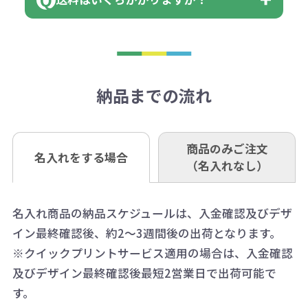
※不良商品をご返却いただけない場
はまらない数を入力すると、アラー
既製品の場合、ご入金確認後3営業
ョン
※商品やデザインによっては多色印
合は返品に応じられない場合がござ
トがでます。
日以降、名入れ印刷ありの場合は、
刷が出来ない場合もございます。ご
1回のご注文合計金額が3万円未満(税
います。あらかじめご了承くださ
アラートに従って数を調整してくだ
ご入金確認後約3週間となります。
■ゆうちょ銀行（振替口座）
相談下さい。
抜)の場合、送料をご納品1箇所に付
い。
さい。
但し、商品によって個別に納期を設
口座記号番号 00880-8-189695
き別途申し受けます。
納品までの流れ
※不良商品は商品到着後7営業日以
定しているものもあります。
口座名 株式会社モノベーション
なお、印刷代はボリュームディスカ
※3万円以上(税抜)のご注文の場合で
内に当社宛に着払いでお送りくださ
（例えば無地ポケットティッシュで
ウント式になっております。
も複数ヶ所への納品の場合、別途送
い。
あれば、午前中までにご注文とご入
※振り込み手数料はお客さま負担と
商品のみご注文
同じ版で多くの数量を印刷すると、1
名入れをする場合
料頂戴する場合がございます。
お問合せ先
（名入れなし）
金いただければ翌日着でお送りする
なりますのでご注意ください。
個当たりの印刷代単価がお安くなり
0120-979-907
ことも可能です）
ます。
詳細はこちらご確認ください。
AM10:00～PM5:00（土・日・祝日を
お急ぎの場合、ご相談ください。最
名入れ商品の納品スケジュールは、入金確認及びデザ
一方、数量が少なく一定数に満たな
配送について
除く平日）
イン最終確認後、約2～3週間後の出荷となります。
大限努力いたします。
い場合は、単価計算ではなく、印刷
※クイックプリントサービス適用の場合は、入金確認
代の基本料金を一式頂戴する場合が
及びデザイン最終確認後最短2営業日で出荷可能で
ございます。
す。
ボリュームディスカウントの計算は