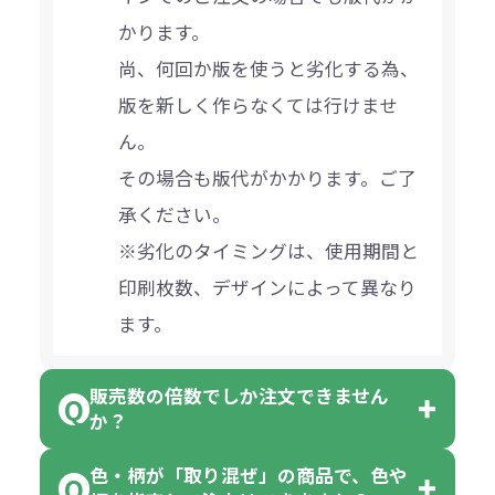
かります。
尚、何回か版を使うと劣化する為、
版を新しく作らなくては行けませ
ん。
その場合も版代がかかります。ご了
承ください。
※劣化のタイミングは、使用期間と
印刷枚数、デザインによって異なり
ます。
販売数の倍数でしか注文できません
か？
色・柄が「取り混ぜ」の商品で、色や
一部商品（※）を除き、注文可能数