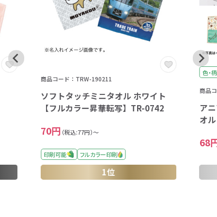
色・柄
商品コード：TRW-190211
商品コー
ソフトタッチミニタオル ホワイト
アニ
【フルカラー昇華転写】TR-0742
オル
70円
（税込:77円）～
68
印刷可能
フルカラー印刷
1位