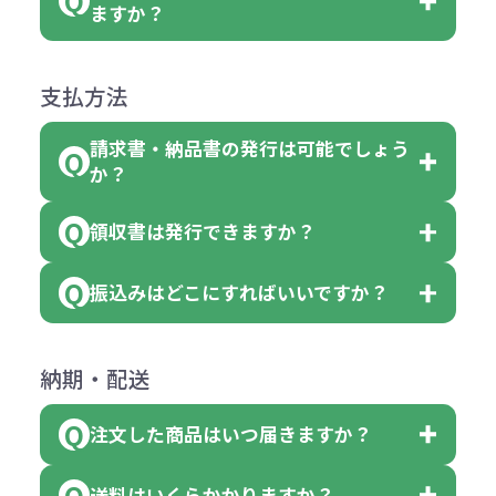
名入れありの場合の代金の計算方法
色指定できる商品に付きましては商
ますか？
障）の場合
場合、商品本体の色にあわせて印刷
合
は下記の通りです。
品詳細の購入の所で色が選べるよう
●ご注文商品と違うものが届いた場
色を変えることはできます。（別途
「セルトナ・ツートンポータブルス
になっております。
商品によりますが、お見積もりさせ
支払方法
合
費用）
クエアトート」は10個単位でしたら
計算例：
ていただきます。
●名入れ、オリジナルの内容が異な
色を指定出来るので、ピンクを100
請求書・納品書の発行は可能でしょう
＜1色印刷の場合＞
見積もりサポート
から個別でお問い
っていた場合
か？
個、ブルーを90個、イエローを110
（提供価格（商品代）+名入れ費用
合わせください。
ご連絡後、新しい商品と交換、修理
個 合計300個 と色を指定する事
（印刷代））×枚数+製版代
領収書は発行できますか？
会員様はマイページより各種帳票の
または返金にて対応させていただき
が出来ます。
＜多色印刷（2色以上）の場合＞
ダウンロードが可能です。
ます。
振込みはどこにすればいいですか？
（提供価格（商品代）+名入れ費用
会員様はマイページより各種帳票の
詳しくはこちらはご確認ください。
その際不良品については送料着払い
【色指定の仕方】
（印刷代）×色数）×枚数+製版代
ダウンロードが可能です。
にて一度ご連絡の上、当社にご返却
数量を入力の欄で、ご希望の本体色
下記口座にお願いします。
×色数
納期・配送
詳しくはこちらはご確認ください。
領収書のダウンロード
ください。
に必要な個数を入力ください。
■三菱UFJ銀行
※例えば2色印刷の場合には、名入
（商品の状態により、対応が変わる
注文した商品はいつ届きますか？
※10個単位など購入できる単位が決
小田井支店（おたいしてん）
れ費用が2倍、製版代が2倍必要で
領収書のダウンロード
場合もございます）
まっている場合は、その単位に当て
当座 0204160 株式会社モノベーシ
す。
送料はいくらかかりますか？