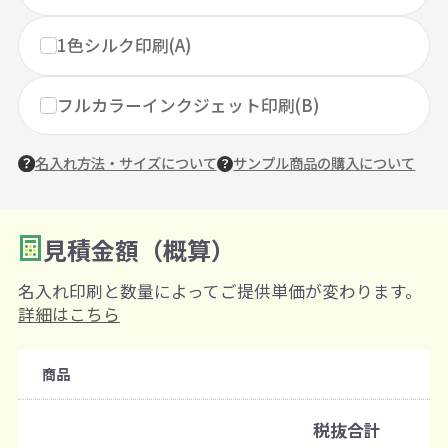
1色シルク印刷(A)
フルカラーインクジェット印刷(B)
名入れ方法・サイズについて
サンプル商品の購入について
見積金額（概算）
数量を入力
2
名入れ印刷と数量によってご提供単価が変わります。
購入条件
詳細はこちら
注文可能数
商品
既製品：300枚から
名入れあり：100枚から
税抜合計
注文単位