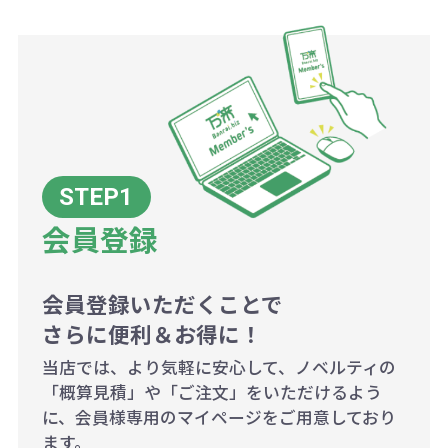
商品や印刷方法によって異なります
ので、予めご了承ください。
例：200個未満（1式：18,000円）
200個~499個の場合：42円（1個
当たり）
会員登録
500個~999個の場合：35円（1個
当たり）
1,000個以上：28円（1個当た
会員登録いただくことで
さらに便利＆お得に！
り）
当店では、より気軽に安心して、ノベルティの
「概算見積」や「ご注文」をいただけるよう
に、会員様専用のマイページをご用意しており
ます。