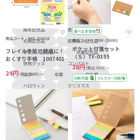
フェアトレードコットン地
ブックマーク付
創立記念品
周年記念品
表彰記念品
選べる本体色
商品コード：RKS-250026
式典記念品
医療法人記念品
商品コード：TRW-250001
ポケット付箋セット
フレイル予防で健康に！
学校法人記念品
卒業記念品
（Ｓ）TF-0155
おくすり手帳 1007401
啓発グッズ
コンパクト
28円
（税込:30円）～
24円
入学
卒業
文化祭
（税込:26円）～
印刷可能
フルカラー印刷
ハロウィン
クリスマス
年賀
訪問用
フェアトレード
多機能
エコマーク付き