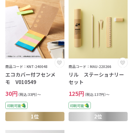
商品コード：KNT-240048
商品コード：MAU-220266
エコカバー付フセンメ
リル ステーショナリー
モ V010549
セット
30円
125円
（税込:33円）～
（税込:137円）～
印刷可能
印刷可能
1位
2位