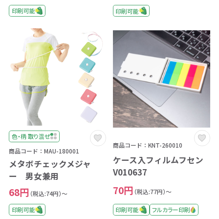
印刷可能
印刷可能
色・柄 取り混ぜ
商品コード：KNT-260010
商品コード：MAU-180001
ケース入フィルムフセン
メタボチェックメジャ
V010637
ー 男女兼用
70円
68円
（税込:77円）～
（税込:74円）～
印刷可能
フルカラー印刷
印刷可能