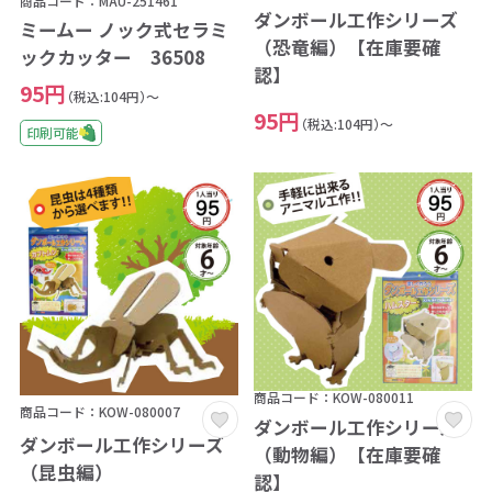
商品コード：MAU-251461
ダンボール工作シリーズ
ミームー ノック式セラミ
（恐竜編）【在庫要確
ックカッター 36508
認】
95円
（税込:104円）～
95円
（税込:104円）～
印刷可能
商品コード：KOW-080011
商品コード：KOW-080007
ダンボール工作シリーズ
ダンボール工作シリーズ
（動物編）【在庫要確
（昆虫編）
認】