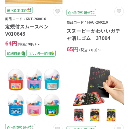
選べる本体色
色・柄 取り混ぜ
商品コード：KNT-260016
商品コード：MAU-260210
定規付スムースペン
スヌーピーかわいいガチ
V010643
ャ消しゴム 37094
64円
（税込:70円）～
65円
（税込:71円）～
印刷可能
フルカラー印刷
色・柄 取り混ぜ