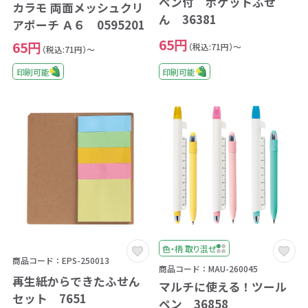
ペン付 ポケットふせ
カラモ 両面メッシュクリ
ん 36381
アポーチ Ａ６ 0595201
65円
65円
（税込:71円）～
（税込:71円）～
印刷可能
印刷可能
色・柄 取り混ぜ
商品コード：EPS-250013
商品コード：MAU-260045
再生紙からできたふせん
マルチに使える！ツール
セット 7651
ペン 36858