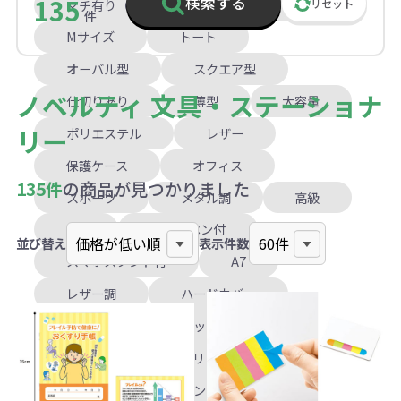
135
検索する
マチ有り（角底）
Sサイズ
リセット
件
Mサイズ
トート
オーバル型
スクエア型
ノベルティ 文具・ステーショナ
仕切りあり
薄型
大容量
リー
ポリエステル
レザー
保護ケース
オフィス
135件
の商品が見つかりました
スポーツ
メタル調
高級
3色
タッチペン付
並び替え
表示件数
スマホスタンド付
A7
レザー調
ハードカバー
メモ付箋
ブックマーク付箋
ケース入り
リングメモ
自立型
キャンバス地