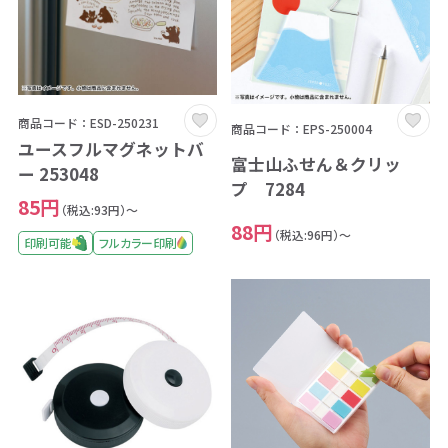
商品コード：ESD-250231
商品コード：EPS-250004
ユースフルマグネットバ
富士山ふせん＆クリッ
ー 253048
プ 7284
85円
（税込:93円）～
88円
（税込:96円）～
印刷可能
フルカラー印刷