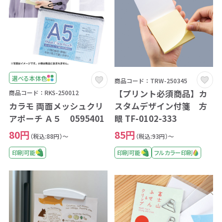
選べる本体色
商品コード：TRW-250345
【プリント必須商品】カ
商品コード：RKS-250012
カラモ 両面メッシュクリ
スタムデザイン付箋 方
アポーチ Ａ５ 0595401
眼 TF-0102-333
80円
85円
（税込:88円）～
（税込:93円）～
印刷可能
印刷可能
フルカラー印刷