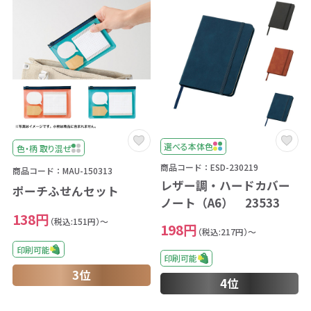
選べる本体色
色・柄 取り混ぜ
商品コード：ESD-230219
商品コード：MAU-150313
レザー調・ハードカバー
ポーチふせんセット
ノート（A6） 23533
138円
（税込:151円）～
198円
（税込:217円）～
印刷可能
印刷可能
3位
4位