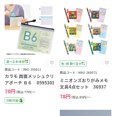
選べる本体色
色・柄 取り混ぜ
商品コード：RKS-250011
商品コード：MAU-260071
カラモ 両面メッシュクリ
ミニオンズおりがみメモ
アポーチ Ｂ６ 0595301
文具4点セット 36937
70円
（税込:77円）～
78円
（税込:85円）～
印刷可能