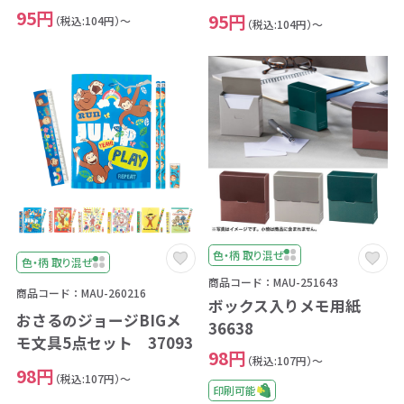
95円
95円
（税込:104円）～
（税込:104円）～
色・柄 取り混ぜ
色・柄 取り混ぜ
商品コード：MAU-251643
商品コード：MAU-260216
ボックス入りメモ用紙
おさるのジョージBIGメ
36638
モ文具5点セット 37093
98円
（税込:107円）～
98円
（税込:107円）～
印刷可能