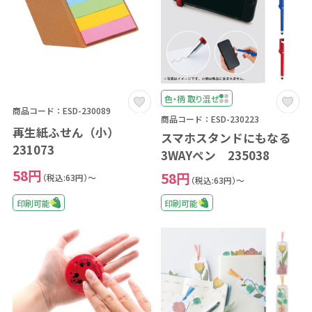
色・柄 取り混ぜ
商品コード：ESD-230089
商品コード：ESD-230223
再生紙ふせん（小）
スマホスタンドにもなる
231073
3WAYペン 235038
58円
58円
（税込:63円）～
（税込:63円）～
印刷可能
印刷可能