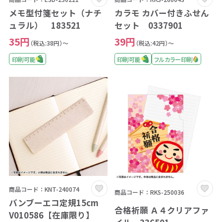
メモ型付箋セット（ナチ
カラモ カバー付きふせん
ュラル） 183521
セット 0337901
35円
39円
（税込:38円）～
（税込:42円）～
印刷可能
印刷可能
フルカラー印刷
商品コード：KNT-240074
商品コード：RKS-250036
バンブーエコ定規15cm
合格祈願 Ａ４クリアファ
V010586【在庫限り】