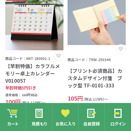
商品コード：KNT-260001-1
商品コード：TRW-250344
【早割特価】カラフルメ
【プリント必須商品】カ
モリー卓上カレンダー
スタムデザイン付箋 ブ
V010057
ック型 TF-0101-333
早割特価5円引き
通常価格：
115円
税込
105円
（税込:115円）～
100円
（税込:110円）～
印刷可能
フルカラー印刷
印刷可能
カート
見積もり
お気に入り
会員登録
ログイン