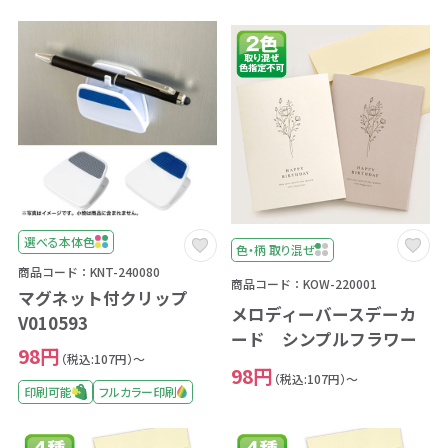
選べる本体色
色・柄 取り混ぜ
商品コード：KNT-240080
商品コード：KOW-220001
マグネット付クリップ
メロディーバースデーカ
V010593
ード シンプルフラワー
98円
（税込:107円）～
98円
（税込:107円）～
印刷可能
フルカラー印刷