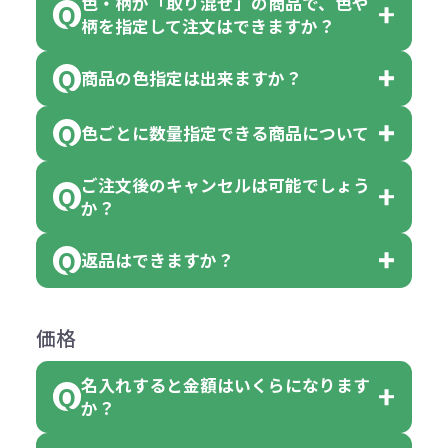
色・柄が「取り混ぜ」の商品で、色や
一部商品（※）を除き、注文可能数
柄を指定して注文はできますか？
以上でしたら、何個でもご注文可能
商品の色指定は出来ますか？
です。
「色・柄 取り混ぜ」のラベルがつい
※10個単位の規制がある商品は、10
ている商品は、色指定不可となって
色ごとに数量指定できる商品について
色指定できる商品もございますが商
個、20個と10個単位でのご注文とな
おり、残念ながら指定はできませ
品の詳細に「色・柄 取り混ぜ」のラ
ります。
ご注文後のキャンセルは可能でしょう
ん。
「選べる本体色」のラベルが付いて
か？
ベルや商品画像に「〇色取混ぜ」な
【例】注文可能数が100個の場合
いる商品は、本体色の指定が可能で
どと表記されている商品に付きまし
は、100個以上でしたら、何個でも
返品はできますか？
す。
お客様都合でのキャンセルは、制作
ては色指定が出来ません。
可能です。
商品によって色指定可能な数量が異
過程の進行状況により、お受けでき
例えば4色取混ぜの商品を400個ご注
返品は承っておりません。あらかじ
なります。商品詳細をご確認くださ
価格
ない場合や別途料金が発生する場合
文いただいた場合には4色がそれぞ
めご了承ください。
い。
がございます。
れ等分で100個ずつ入って参ります。
名入れすると金額はいくらになります
ただし下記の場合は承っております
例えば…
ご注文の際は、十分にご確認・ご検
か？
（割り切れない場合は数個単位で前
のでお問合せください。
「セルトナ・ツートンポータブルス
討をお願いいたします。
後する場合もございます）