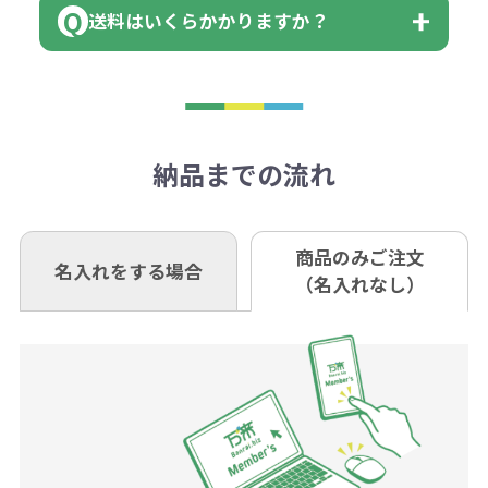
当座 0204160 株式会社モノベーシ
す。
送料はいくらかかりますか？
※不良商品をご返却いただけない場
はまらない数を入力すると、アラー
既製品の場合、ご入金確認後3営業
ョン
※商品やデザインによっては多色印
合は返品に応じられない場合がござ
トがでます。
日以降、名入れ印刷ありの場合は、
刷が出来ない場合もございます。ご
1回のご注文合計金額が3万円未満(税
います。あらかじめご了承くださ
アラートに従って数を調整してくだ
ご入金確認後約3週間となります。
■ゆうちょ銀行（振替口座）
相談下さい。
抜)の場合、送料をご納品1箇所に付
い。
さい。
但し、商品によって個別に納期を設
口座記号番号 00880-8-189695
き別途申し受けます。
納品までの流れ
※不良商品は商品到着後7営業日以
定しているものもあります。
口座名 株式会社モノベーション
なお、印刷代はボリュームディスカ
※3万円以上(税抜)のご注文の場合で
内に当社宛に着払いでお送りくださ
（例えば無地ポケットティッシュで
ウント式になっております。
も複数ヶ所への納品の場合、別途送
い。
あれば、午前中までにご注文とご入
※振り込み手数料はお客さま負担と
商品のみご注文
同じ版で多くの数量を印刷すると、1
名入れをする場合
料頂戴する場合がございます。
お問合せ先
（名入れなし）
金いただければ翌日着でお送りする
なりますのでご注意ください。
個当たりの印刷代単価がお安くなり
0120-979-907
ことも可能です）
ます。
詳細はこちらご確認ください。
AM10:00～PM5:00（土・日・祝日を
お急ぎの場合、ご相談ください。最
一方、数量が少なく一定数に満たな
配送について
除く平日）
大限努力いたします。
い場合は、単価計算ではなく、印刷
代の基本料金を一式頂戴する場合が
ございます。