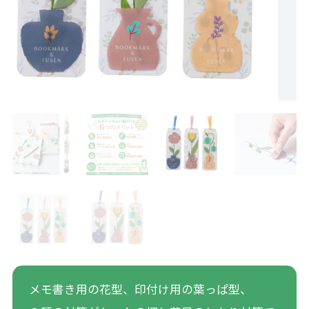
メモ書き用の花型、印付け用の葉っぱ型、