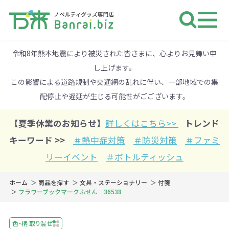
ノベルティ 専門店 万来ドットbiz 
令和8年熊本地震により被災された皆さまに、心よりお見舞い申
し上げます。
この影響による道路規制や交通網の乱れに伴い、一部地域での集
配停止や遅延が生じる可能性がごございます。
【夏季休業のお知らせ】
詳しくはこちら>>
トレンド
キーワード >>
＃熱中症対策
＃防災対策
＃ファミ
リーイベント
＃ボトルティッシュ
ホーム
商品を探す
文具・ステーショナリー
付箋
フラワーブックマークふせん 36538
色・柄 取り混ぜ