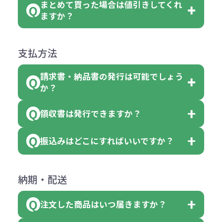
まとめて買った場合は値引きしてくれ
●初期不良または不良品（破損、故
但し、ロゴなど名入れ印刷をされる
クエアトート」を300個注文した場
名入れありの場合の代金の計算方法
色指定できる商品に付きましては商
ますか？
障）の場合
場合、商品本体の色にあわせて印刷
合
は下記の通りです。
品詳細の購入の所で色が選べるよう
●ご注文商品と違うものが届いた場
色を変えることはできます。（別途
「セルトナ・ツートンポータブルス
になっております。
商品によりますが、お見積もりさせ
支払方法
合
費用）
クエアトート」は10個単位でしたら
計算例：
ていただきます。
●名入れ、オリジナルの内容が異な
色を指定出来るので、ピンクを100
請求書・納品書の発行は可能でしょう
＜1色印刷の場合＞
見積もりサポート
から個別でお問い
っていた場合
か？
個、ブルーを90個、イエローを110
（提供価格（商品代）+名入れ費用
合わせください。
ご連絡後、新しい商品と交換、修理
個 合計300個 と色を指定する事
（印刷代））×枚数+製版代
領収書は発行できますか？
会員様はマイページより各種帳票の
または返金にて対応させていただき
が出来ます。
＜多色印刷（2色以上）の場合＞
ダウンロードが可能です。
ます。
振込みはどこにすればいいですか？
（提供価格（商品代）+名入れ費用
会員様はマイページより各種帳票の
詳しくはこちらはご確認ください。
その際不良品については送料着払い
【色指定の仕方】
（印刷代）×色数）×枚数+製版代
ダウンロードが可能です。
にて一度ご連絡の上、当社にご返却
数量を入力の欄で、ご希望の本体色
下記口座にお願いします。
×色数
納期・配送
詳しくはこちらはご確認ください。
領収書のダウンロード
ください。
に必要な個数を入力ください。
■三菱UFJ銀行
※例えば2色印刷の場合には、名入
（商品の状態により、対応が変わる
注文した商品はいつ届きますか？
※10個単位など購入できる単位が決
小田井支店（おたいしてん）
れ費用が2倍、製版代が2倍必要で
領収書のダウンロード
場合もございます）
まっている場合は、その単位に当て