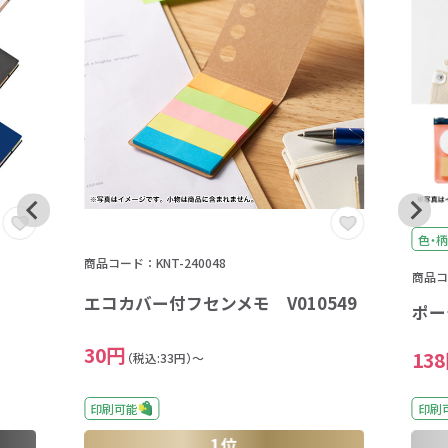
色・柄
商品コード：KNT-240048
商品コー
エコカバー付フセンメモ V010549
ポー
30円
13
（税込:33円）～
印刷
印刷可能
1位