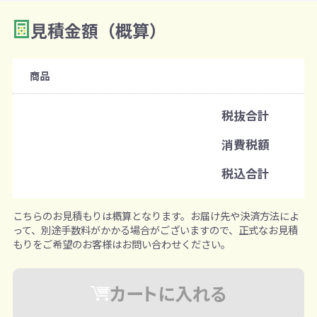
見積金額（概算）
数量を入力
2
購入条件
商品
注文可能数
税抜合計
既製品：1200個から
消費税額
注文単位
税込合計
1個ずつ追加可能
※既製品サンプルは各色3個まで
こちらのお見積もりは概算となります。お届け先や決済方法によ
って、別途手数料がかかる場合がございますので、正式なお見積
もりをご希望のお客様はお問い合わせください。
カートに入れる