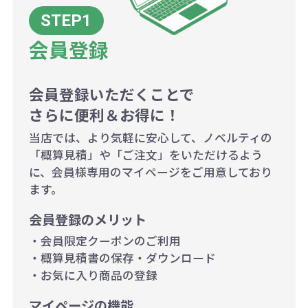
ボリュームディスカウントの計算は
商品や印刷方法によって異なります
会員登録
ので、予めご了承ください。
会員登録いただくことで
例：200個未満（1式：18,000円）
さらに便利＆お得に！
200個~499個の場合：42円（1個
当店では、より気軽に安心して、ノベルティの
当たり）
「概算見積」や「ご注文」をいただけるよう
に、会員様専用のマイページをご用意しており
500個~999個の場合：35円（1個
ます。
当たり）
会員登録のメリット
1,000個以上：28円（1個当た
・会員限定クーポンのご利用
り）
・概算見積書の保存・ダウンロード
・お気に入り商品の登録
マイページの機能