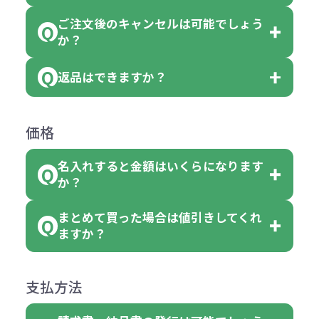
おり、残念ながら指定はできませ
品の詳細に「色・柄 取り混ぜ」のラ
ります。
ご注文後のキャンセルは可能でしょう
ん。
「選べる本体色」のラベルが付いて
か？
ベルや商品画像に「〇色取混ぜ」な
【例】注文可能数が100個の場合
いる商品は、本体色の指定が可能で
どと表記されている商品に付きまし
は、100個以上でしたら、何個でも
返品はできますか？
す。
お客様都合でのキャンセルは、制作
ては色指定が出来ません。
可能です。
商品によって色指定可能な数量が異
過程の進行状況により、お受けでき
例えば4色取混ぜの商品を400個ご注
返品は承っておりません。あらかじ
なります。商品詳細をご確認くださ
価格
ない場合や別途料金が発生する場合
文いただいた場合には4色がそれぞ
めご了承ください。
い。
がございます。
れ等分で100個ずつ入って参ります。
名入れすると金額はいくらになります
ただし下記の場合は承っております
例えば…
ご注文の際は、十分にご確認・ご検
か？
（割り切れない場合は数個単位で前
のでお問合せください。
「セルトナ・ツートンポータブルス
討をお願いいたします。
後する場合もございます）
まとめて買った場合は値引きしてくれ
●初期不良または不良品（破損、故
但し、ロゴなど名入れ印刷をされる
クエアトート」を300個注文した場
名入れありの場合の代金の計算方法
色指定できる商品に付きましては商
ますか？
障）の場合
場合、商品本体の色にあわせて印刷
合
は下記の通りです。
品詳細の購入の所で色が選べるよう
●ご注文商品と違うものが届いた場
色を変えることはできます。（別途
「セルトナ・ツートンポータブルス
になっております。
商品によりますが、お見積もりさせ
支払方法
合
費用）
クエアトート」は10個単位でしたら
計算例：
ていただきます。
●名入れ、オリジナルの内容が異な
色を指定出来るので、ピンクを100