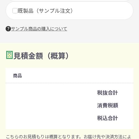
既製品（サンプル注文）
サンプル商品の購入について
見積金額（概算）
数量を入力
2
購入条件
商品
注文可能数
税抜合計
既製品：500枚から
消費税額
注文単位
税込合計
1枚ずつ追加可能
※既製品サンプルは各色3個まで
こちらのお見積もりは概算となります。お届け先や決済方法によ