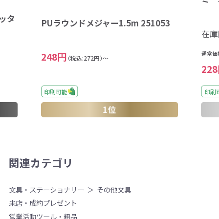
ッタ
PUラウンドメジャー1.5m 251053
在庫
通常価
248円
（税込:272円）～
22
印刷
印刷可能
1位
関連カテゴリ
文具・ステーショナリー
その他文具
来店・成約プレゼント
営業活動ツール・粗品