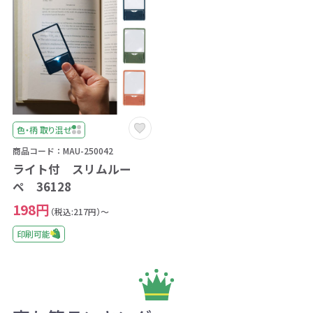
色・柄 取り混ぜ
商品コード：MAU-250042
ライト付 スリムルー
ペ 36128
198円
（税込:217円）～
印刷可能