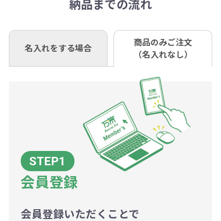
き別途申し受けます。
納品までの流れ
※不良商品は商品到着後7営業日以
定しているものもあります。
口座名 株式会社モノベーション
なお、印刷代はボリュームディスカ
※3万円以上(税抜)のご注文の場合で
内に当社宛に着払いでお送りくださ
（例えば無地ポケットティッシュで
ウント式になっております。
も複数ヶ所への納品の場合、別途送
い。
あれば、午前中までにご注文とご入
※振り込み手数料はお客さま負担と
商品のみご注文
同じ版で多くの数量を印刷すると、1
名入れをする場合
料頂戴する場合がございます。
お問合せ先
（名入れなし）
金いただければ翌日着でお送りする
なりますのでご注意ください。
個当たりの印刷代単価がお安くなり
0120-979-907
ことも可能です）
ます。
詳細はこちらご確認ください。
AM10:00～PM5:00（土・日・祝日を
お急ぎの場合、ご相談ください。最
一方、数量が少なく一定数に満たな
配送について
除く平日）
大限努力いたします。
い場合は、単価計算ではなく、印刷
代の基本料金を一式頂戴する場合が
ございます。
ボリュームディスカウントの計算は
商品や印刷方法によって異なります
会員登録
ので、予めご了承ください。
会員登録いただくことで