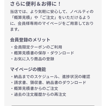
例：200個未満（1式：18,000円）
さらに便利＆お得に！
200個~499個の場合：42円（1個
当店では、より気軽に安心して、ノベルティの
当たり）
「概算見積」や「ご注文」をいただけるよう
に、会員様専用のマイページをご用意しており
500個~999個の場合：35円（1個
ます。
当たり）
会員登録のメリット
1,000個以上：28円（1個当た
・会員限定クーポンのご利用
り）
・概算見積書の保存・ダウンロード
・お気に入り商品の登録
マイページの機能
・納品までのスケジュール、進捗状況の確認
・請求書、領収書、納品書のダウンロード
・概算見積書からのご注文
・過去の注文履歴からの再注文