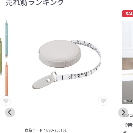
売れ筋ランキング
SA
商品コー
【特
商品コード：ESD-250151
ミ 3