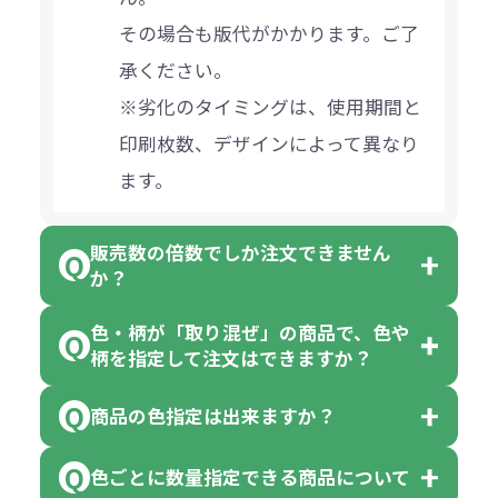
その場合も版代がかかります。ご了
承ください。
※劣化のタイミングは、使用期間と
印刷枚数、デザインによって異なり
ます。
販売数の倍数でしか注文できません
か？
色・柄が「取り混ぜ」の商品で、色や
一部商品（※）を除き、注文可能数
柄を指定して注文はできますか？
以上でしたら、何個でもご注文可能
商品の色指定は出来ますか？
です。
「色・柄 取り混ぜ」のラベルがつい
※10個単位の規制がある商品は、10
ている商品は、色指定不可となって
色ごとに数量指定できる商品について
色指定できる商品もございますが商
個、20個と10個単位でのご注文とな