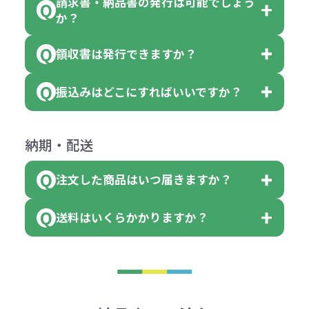
請求書・納品書の発行は可能でしょう
＜1色印刷の場合＞
見積もりサポート
から個別でお問い
っていた場合
か？
個、ブルーを90個、イエローを110
（提供価格（商品代）+名入れ費用
合わせください。
ご連絡後、新しい商品と交換、修理
個 合計300個 と色を指定する事
（印刷代））×枚数+製版代
領収書は発行できますか？
会員様はマイページより各種帳票の
または返金にて対応させていただき
が出来ます。
＜多色印刷（2色以上）の場合＞
ダウンロードが可能です。
ます。
振込みはどこにすればいいですか？
（提供価格（商品代）+名入れ費用
会員様はマイページより各種帳票の
詳しくはこちらはご確認ください。
その際不良品については送料着払い
【色指定の仕方】
（印刷代）×色数）×枚数+製版代
ダウンロードが可能です。
にて一度ご連絡の上、当社にご返却
数量を入力の欄で、ご希望の本体色
下記口座にお願いします。
×色数
納期・配送
詳しくはこちらはご確認ください。
領収書のダウンロード
ください。
に必要な個数を入力ください。
■三菱UFJ銀行
※例えば2色印刷の場合には、名入
（商品の状態により、対応が変わる
注文した商品はいつ届きますか？
※10個単位など購入できる単位が決
小田井支店（おたいしてん）
れ費用が2倍、製版代が2倍必要で
領収書のダウンロード
場合もございます）
まっている場合は、その単位に当て
当座 0204160 株式会社モノベーシ
す。
送料はいくらかかりますか？
※不良商品をご返却いただけない場
はまらない数を入力すると、アラー
既製品の場合、ご入金確認後3営業
ョン
※商品やデザインによっては多色印
合は返品に応じられない場合がござ
トがでます。
日以降、名入れ印刷ありの場合は、
刷が出来ない場合もございます。ご
1回のご注文合計金額が3万円未満(税
います。あらかじめご了承くださ
アラートに従って数を調整してくだ
ご入金確認後約3週間となります。
■ゆうちょ銀行（振替口座）
相談下さい。
抜)の場合、送料をご納品1箇所に付
い。
さい。
但し、商品によって個別に納期を設
口座記号番号 00880-8-189695