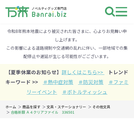
ノベルティ 専門店 万来ドットbiz 
令和8年熊本地震により被災された皆さまに、心よりお見舞い申
し上げます。
この影響による道路規制や交通網の乱れに伴い、一部地域での集
配停止や遅延が生じる可能性がごございます。
【夏季休業のお知らせ】
詳しくはこちら>>
トレンド
キーワード >>
＃熱中症対策
＃防災対策
＃ファミ
リーイベント
＃ボトルティッシュ
ホーム
商品を探す
文具・ステーショナリー
その他文具
合格祈願 Ａ４クリアファイル 336501