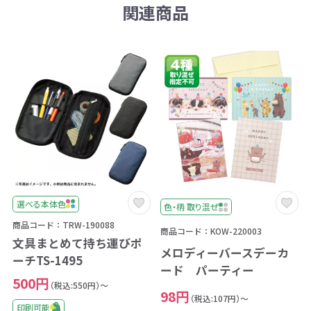
関連商品
選べる本体色
色・柄 取り混ぜ
商品コード：TRW-190088
商品コード：KOW-220003
文具まとめて持ち運びポ
メロディーバースデーカ
ーチTS-1495
ード パーティー
500円
（税込:550円）～
98円
（税込:107円）～
印刷可能