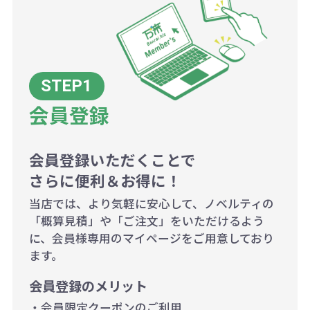
例：200個未満（1式：18,000円）
200個~499個の場合：42円（1個
当たり）
会員登録
500個~999個の場合：35円（1個
当たり）
1,000個以上：28円（1個当た
会員登録いただくことで
さらに便利＆お得に！
り）
当店では、より気軽に安心して、ノベルティの
「概算見積」や「ご注文」をいただけるよう
に、会員様専用のマイページをご用意しており
ます。
会員登録のメリット
・会員限定クーポンのご利用