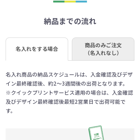
アラートに従って数を調整してくだ
ご入金確認後約3週間となります。
■ゆうちょ銀行（振替口座）
相談下さい。
抜)の場合、送料をご納品1箇所に付
い。
さい。
但し、商品によって個別に納期を設
口座記号番号 00880-8-189695
き別途申し受けます。
納品までの流れ
※不良商品は商品到着後7営業日以
定しているものもあります。
口座名 株式会社モノベーション
なお、印刷代はボリュームディスカ
※3万円以上(税抜)のご注文の場合で
内に当社宛に着払いでお送りくださ
（例えば無地ポケットティッシュで
ウント式になっております。
も複数ヶ所への納品の場合、別途送
い。
あれば、午前中までにご注文とご入
※振り込み手数料はお客さま負担と
商品のみご注文
同じ版で多くの数量を印刷すると、1
名入れをする場合
料頂戴する場合がございます。
お問合せ先
（名入れなし）
金いただければ翌日着でお送りする
なりますのでご注意ください。
個当たりの印刷代単価がお安くなり
0120-979-907
ことも可能です）
ます。
詳細はこちらご確認ください。
AM10:00～PM5:00（土・日・祝日を
お急ぎの場合、ご相談ください。最
名入れ商品の納品スケジュールは、入金確認及びデザ
一方、数量が少なく一定数に満たな
配送について
除く平日）
イン最終確認後、約2～3週間後の出荷となります。
大限努力いたします。
い場合は、単価計算ではなく、印刷
※クイックプリントサービス適用の場合は、入金確認
代の基本料金を一式頂戴する場合が
及びデザイン最終確認後最短2営業日で出荷可能で
ございます。
す。
ボリュームディスカウントの計算は
商品や印刷方法によって異なります
ので、予めご了承ください。