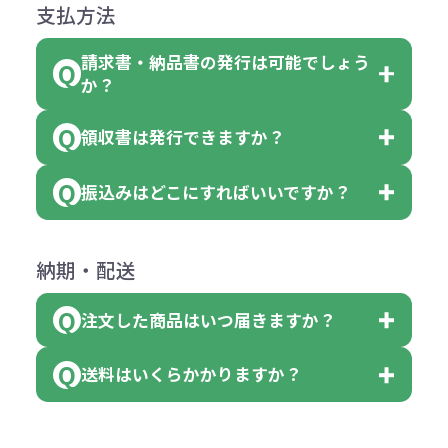
になっております。
商品によりますが、お見積もりさせ
支払方法
合
費用）
クエアトート」は10個単位でしたら
計算例：
ていただきます。
●名入れ、オリジナルの内容が異な
色を指定出来るので、ピンクを100
請求書・納品書の発行は可能でしょう
＜1色印刷の場合＞
見積もりサポート
から個別でお問い
っていた場合
か？
個、ブルーを90個、イエローを110
（提供価格（商品代）+名入れ費用
合わせください。
ご連絡後、新しい商品と交換、修理
個 合計300個 と色を指定する事
（印刷代））×枚数+製版代
領収書は発行できますか？
会員様はマイページより各種帳票の
または返金にて対応させていただき
が出来ます。
＜多色印刷（2色以上）の場合＞
ダウンロードが可能です。
ます。
振込みはどこにすればいいですか？
（提供価格（商品代）+名入れ費用
会員様はマイページより各種帳票の
詳しくはこちらはご確認ください。
その際不良品については送料着払い
【色指定の仕方】
（印刷代）×色数）×枚数+製版代
ダウンロードが可能です。
にて一度ご連絡の上、当社にご返却
数量を入力の欄で、ご希望の本体色
下記口座にお願いします。
×色数
納期・配送
詳しくはこちらはご確認ください。
領収書のダウンロード
ください。
に必要な個数を入力ください。
■三菱UFJ銀行
※例えば2色印刷の場合には、名入
（商品の状態により、対応が変わる
注文した商品はいつ届きますか？
※10個単位など購入できる単位が決
小田井支店（おたいしてん）
れ費用が2倍、製版代が2倍必要で
領収書のダウンロード
場合もございます）
まっている場合は、その単位に当て
当座 0204160 株式会社モノベーシ
す。
送料はいくらかかりますか？
※不良商品をご返却いただけない場
はまらない数を入力すると、アラー
既製品の場合、ご入金確認後3営業
ョン
※商品やデザインによっては多色印
合は返品に応じられない場合がござ
トがでます。
日以降、名入れ印刷ありの場合は、
刷が出来ない場合もございます。ご
1回のご注文合計金額が3万円未満(税
います。あらかじめご了承くださ