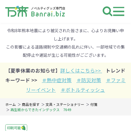
ノベルティ 専門店 万来ドットbiz 
令和8年熊本地震により被災された皆さまに、心よりお見舞い申
し上げます。
この影響による道路規制や交通網の乱れに伴い、一部地域での集
配停止や遅延が生じる可能性がごございます。
【夏季休業のお知らせ】
詳しくはこちら>>
トレンド
キーワード >>
＃熱中症対策
＃防災対策
＃ファミ
リーイベント
＃ボトルティッシュ
ホーム
商品を探す
文具・ステーショナリー
付箋
再生紙からできたインデックス 7649
印刷可能