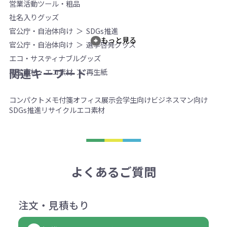
営業活動ツール・粗品
社名入りグッズ
官公庁・自治体向け
SDGs推進
もっと見る
官公庁・自治体向け
選挙啓発グッズ
エコ・サスティナブルグッズ
関連キーワード
再生素材・エコ素材
再生紙
コンパクト
メモ付箋
オフィス
展示会
学生向け
ビジネスマン向け
SDGs推進
リサイクル
エコ素材
よくあるご質問
注文・見積もり