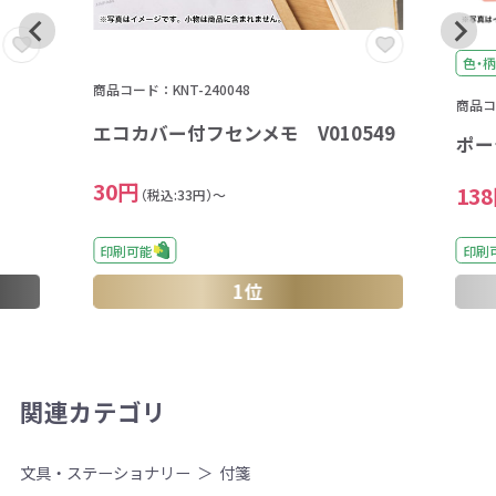
色・柄
商品コード：KNT-240048
商品コー
エコカバー付フセンメモ V010549
ポー
30円
13
（税込:33円）～
印刷
印刷可能
1位
関連カテゴリ
文具・ステーショナリー
付箋