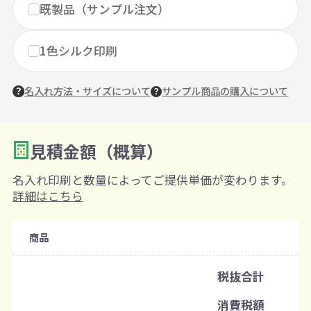
既製品（サンプル注文）
1色シルク印刷
名入れ方法・サイズについて
サンプル商品の購入について
見積金額（概算）
数量を入力
2
名入れ印刷と数量によってご提供単価が変わります。
購入条件
詳細はこちら
注文可能数
商品
既製品：400個から
名入れあり：100個から
税抜合計
注文単位
消費税額
1個ずつ追加可能