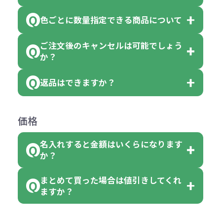
※10個単位の規制がある商品は、10
ている商品は、色指定不可となって
色ごとに数量指定できる商品について
色指定できる商品もございますが商
個、20個と10個単位でのご注文とな
おり、残念ながら指定はできませ
品の詳細に「色・柄 取り混ぜ」のラ
ります。
ご注文後のキャンセルは可能でしょう
ん。
「選べる本体色」のラベルが付いて
か？
ベルや商品画像に「〇色取混ぜ」な
【例】注文可能数が100個の場合
いる商品は、本体色の指定が可能で
どと表記されている商品に付きまし
は、100個以上でしたら、何個でも
返品はできますか？
す。
お客様都合でのキャンセルは、制作
ては色指定が出来ません。
可能です。
商品によって色指定可能な数量が異
過程の進行状況により、お受けでき
例えば4色取混ぜの商品を400個ご注
返品は承っておりません。あらかじ
なります。商品詳細をご確認くださ
価格
ない場合や別途料金が発生する場合
文いただいた場合には4色がそれぞ
めご了承ください。
い。
がございます。
れ等分で100個ずつ入って参ります。
名入れすると金額はいくらになります
ただし下記の場合は承っております
例えば…
ご注文の際は、十分にご確認・ご検
か？
（割り切れない場合は数個単位で前
のでお問合せください。
「セルトナ・ツートンポータブルス
討をお願いいたします。
後する場合もございます）
まとめて買った場合は値引きしてくれ
●初期不良または不良品（破損、故
但し、ロゴなど名入れ印刷をされる
クエアトート」を300個注文した場
名入れありの場合の代金の計算方法
色指定できる商品に付きましては商
ますか？
障）の場合
場合、商品本体の色にあわせて印刷
合
は下記の通りです。
品詳細の購入の所で色が選べるよう
●ご注文商品と違うものが届いた場
色を変えることはできます。（別途
「セルトナ・ツートンポータブルス