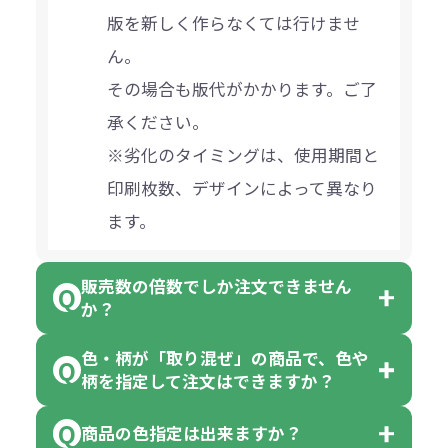
版を新しく作らなくては行けませ
ん。
その場合も版代がかかります。ご了
承ください。
※劣化のタイミングは、使用期間と
印刷枚数、デザインによって異なり
ます。
販売数の倍数でしか注文できません
か？
色・柄が「取り混ぜ」の商品で、色や
一部商品（※）を除き、注文可能数
柄を指定して注文はできますか？
以上でしたら、何個でもご注文可能
商品の色指定は出来ますか？
です。
「色・柄 取り混ぜ」のラベルがつい