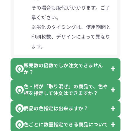
その場合も版代がかかります。ご了
承ください。
※劣化のタイミングは、使用期間と
印刷枚数、デザインによって異なり
ます。
販売数の倍数でしか注文できません
か？
色・柄が「取り混ぜ」の商品で、色や
一部商品（※）を除き、注文可能数
柄を指定して注文はできますか？
以上でしたら、何個でもご注文可能
商品の色指定は出来ますか？
です。
「色・柄 取り混ぜ」のラベルがつい
※10個単位の規制がある商品は、10
ている商品は、色指定不可となって
色ごとに数量指定できる商品について
色指定できる商品もございますが商
個、20個と10個単位でのご注文とな