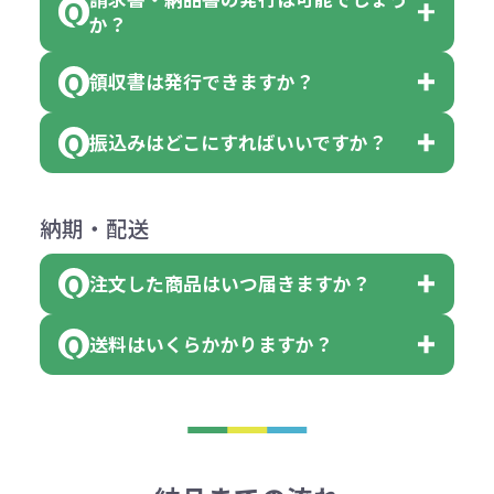
＜1色印刷の場合＞
見積もりサポート
から個別でお問い
っていた場合
か？
個、ブルーを90個、イエローを110
（提供価格（商品代）+名入れ費用
合わせください。
ご連絡後、新しい商品と交換、修理
個 合計300個 と色を指定する事
（印刷代））×枚数+製版代
領収書は発行できますか？
会員様はマイページより各種帳票の
または返金にて対応させていただき
が出来ます。
＜多色印刷（2色以上）の場合＞
ダウンロードが可能です。
ます。
振込みはどこにすればいいですか？
（提供価格（商品代）+名入れ費用
会員様はマイページより各種帳票の
詳しくはこちらはご確認ください。
その際不良品については送料着払い
【色指定の仕方】
（印刷代）×色数）×枚数+製版代
ダウンロードが可能です。
にて一度ご連絡の上、当社にご返却
数量を入力の欄で、ご希望の本体色
下記口座にお願いします。
×色数
納期・配送
詳しくはこちらはご確認ください。
領収書のダウンロード
ください。
に必要な個数を入力ください。
■三菱UFJ銀行
※例えば2色印刷の場合には、名入
（商品の状態により、対応が変わる
注文した商品はいつ届きますか？
※10個単位など購入できる単位が決
小田井支店（おたいしてん）
れ費用が2倍、製版代が2倍必要で
領収書のダウンロード
場合もございます）
まっている場合は、その単位に当て
当座 0204160 株式会社モノベーシ
す。
送料はいくらかかりますか？
※不良商品をご返却いただけない場
はまらない数を入力すると、アラー
既製品の場合、ご入金確認後3営業
ョン
※商品やデザインによっては多色印
合は返品に応じられない場合がござ
トがでます。
日以降、名入れ印刷ありの場合は、
刷が出来ない場合もございます。ご
1回のご注文合計金額が3万円未満(税
います。あらかじめご了承くださ
アラートに従って数を調整してくだ
ご入金確認後約3週間となります。
■ゆうちょ銀行（振替口座）
相談下さい。
抜)の場合、送料をご納品1箇所に付
い。
さい。
但し、商品によって個別に納期を設
口座記号番号 00880-8-189695
き別途申し受けます。