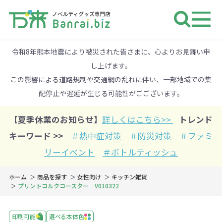
ノベルティ 専門店 万来ドットbiz 
令和8年熊本地震により被災された皆さまに、心よりお見舞い申
し上げます。
この影響による道路規制や交通網の乱れに伴い、一部地域での集
配停止や遅延が生じる可能性がごございます。
【夏季休業のお知らせ】
詳しくはこちら>>
トレンド
キーワード >>
＃熱中症対策
＃防災対策
＃ファミ
リーイベント
＃ボトルティッシュ
ホーム
商品を探す
女性向け
キッチン雑貨
プリントコルクコースター V010322
印刷可能
選べる本体色