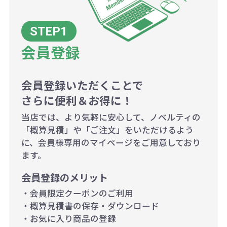
200個~499個の場合：42円（1個
当たり）
会員登録
500個~999個の場合：35円（1個
当たり）
1,000個以上：28円（1個当た
会員登録いただくことで
さらに便利＆お得に！
り）
当店では、より気軽に安心して、ノベルティの
「概算見積」や「ご注文」をいただけるよう
に、会員様専用のマイページをご用意しており
ます。
会員登録のメリット
・会員限定クーポンのご利用
・概算見積書の保存・ダウンロード
・お気に入り商品の登録