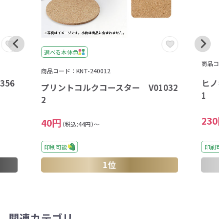
選べる本体色
商品コー
商品コード：KNT-240012
356
ヒノ
プリントコルクコースター V01032
1
2
23
40円
（税込:44円）～
印刷可能
印刷
1位
関連カテゴリ