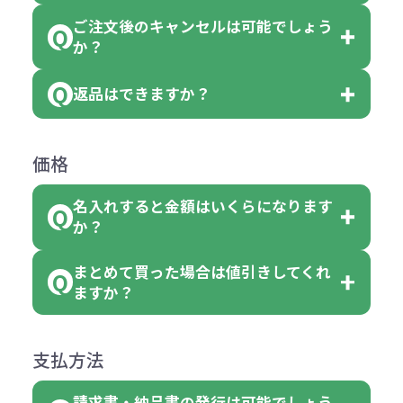
おり、残念ながら指定はできませ
品の詳細に「色・柄 取り混ぜ」のラ
ります。
ご注文後のキャンセルは可能でしょう
ん。
「選べる本体色」のラベルが付いて
か？
ベルや商品画像に「〇色取混ぜ」な
【例】注文可能数が100個の場合
いる商品は、本体色の指定が可能で
どと表記されている商品に付きまし
は、100個以上でしたら、何個でも
返品はできますか？
す。
お客様都合でのキャンセルは、制作
ては色指定が出来ません。
可能です。
商品によって色指定可能な数量が異
過程の進行状況により、お受けでき
例えば4色取混ぜの商品を400個ご注
返品は承っておりません。あらかじ
なります。商品詳細をご確認くださ
価格
ない場合や別途料金が発生する場合
文いただいた場合には4色がそれぞ
めご了承ください。
い。
がございます。
れ等分で100個ずつ入って参ります。
名入れすると金額はいくらになります
ただし下記の場合は承っております
例えば…
ご注文の際は、十分にご確認・ご検
か？
（割り切れない場合は数個単位で前
のでお問合せください。
「セルトナ・ツートンポータブルス
討をお願いいたします。
後する場合もございます）
まとめて買った場合は値引きしてくれ
●初期不良または不良品（破損、故
但し、ロゴなど名入れ印刷をされる
クエアトート」を300個注文した場
名入れありの場合の代金の計算方法
色指定できる商品に付きましては商
ますか？
障）の場合
場合、商品本体の色にあわせて印刷
合
は下記の通りです。
品詳細の購入の所で色が選べるよう
●ご注文商品と違うものが届いた場
色を変えることはできます。（別途
「セルトナ・ツートンポータブルス
になっております。
商品によりますが、お見積もりさせ
支払方法
合
費用）
クエアトート」は10個単位でしたら
計算例：
ていただきます。
●名入れ、オリジナルの内容が異な
色を指定出来るので、ピンクを100
請求書・納品書の発行は可能でしょう