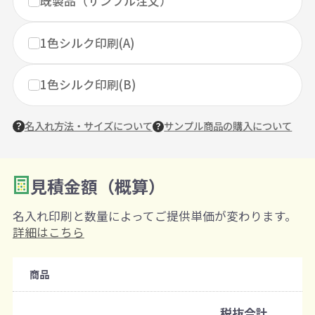
既製品（サンプル注文）
1色シルク印刷(A)
1色シルク印刷(B)
名入れ方法・サイズについて
サンプル商品の購入について
見積金額（概算）
数量を入力
2
名入れ印刷と数量によってご提供単価が変わります。
購入条件
詳細はこちら
注文可能数
商品
既製品：200個から
名入れあり：100個から
税抜合計