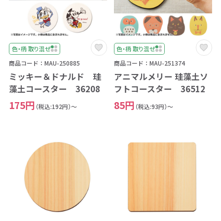
色・柄 取り混ぜ
色・柄 取り混ぜ
商品コード：MAU-250885
商品コード：MAU-251374
ミッキー＆ドナルド 珪
アニマルメリー 珪藻土ソ
藻土コースター 36208
フトコースター 36512
175円
85円
（税込:192円）～
（税込:93円）～