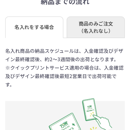
納品までの流れ
※不良商品は商品到着後7営業日以
定しているものもあります。
口座名 株式会社モノベーション
なお、印刷代はボリュームディスカ
※3万円以上(税抜)のご注文の場合で
内に当社宛に着払いでお送りくださ
（例えば無地ポケットティッシュで
ウント式になっております。
も複数ヶ所への納品の場合、別途送
い。
あれば、午前中までにご注文とご入
※振り込み手数料はお客さま負担と
商品のみご注文
同じ版で多くの数量を印刷すると、1
名入れをする場合
料頂戴する場合がございます。
お問合せ先
（名入れなし）
金いただければ翌日着でお送りする
なりますのでご注意ください。
個当たりの印刷代単価がお安くなり
0120-979-907
ことも可能です）
ます。
詳細はこちらご確認ください。
AM10:00～PM5:00（土・日・祝日を
お急ぎの場合、ご相談ください。最
名入れ商品の納品スケジュールは、入金確認及びデザ
一方、数量が少なく一定数に満たな
配送について
除く平日）
イン最終確認後、約2～3週間後の出荷となります。
大限努力いたします。
い場合は、単価計算ではなく、印刷
※クイックプリントサービス適用の場合は、入金確認
代の基本料金を一式頂戴する場合が
及びデザイン最終確認後最短2営業日で出荷可能で
ございます。
す。
ボリュームディスカウントの計算は
商品や印刷方法によって異なります
ので、予めご了承ください。
例：200個未満（1式：18,000円）