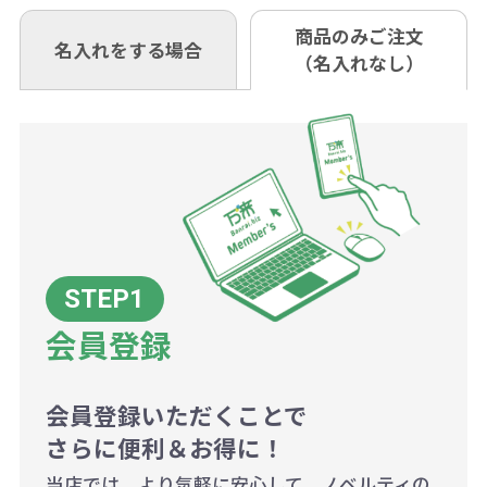
ウント式になっております。
も複数ヶ所への納品の場合、別途送
い。
あれば、午前中までにご注文とご入
※振り込み手数料はお客さま負担と
商品のみご注文
同じ版で多くの数量を印刷すると、1
名入れをする場合
料頂戴する場合がございます。
お問合せ先
（名入れなし）
金いただければ翌日着でお送りする
なりますのでご注意ください。
個当たりの印刷代単価がお安くなり
0120-979-907
ことも可能です）
ます。
詳細はこちらご確認ください。
AM10:00～PM5:00（土・日・祝日を
お急ぎの場合、ご相談ください。最
一方、数量が少なく一定数に満たな
配送について
除く平日）
大限努力いたします。
い場合は、単価計算ではなく、印刷
代の基本料金を一式頂戴する場合が
ございます。
ボリュームディスカウントの計算は
商品や印刷方法によって異なります
会員登録
ので、予めご了承ください。
会員登録いただくことで
例：200個未満（1式：18,000円）
さらに便利＆お得に！
200個~499個の場合：42円（1個
当店では、より気軽に安心して、ノベルティの