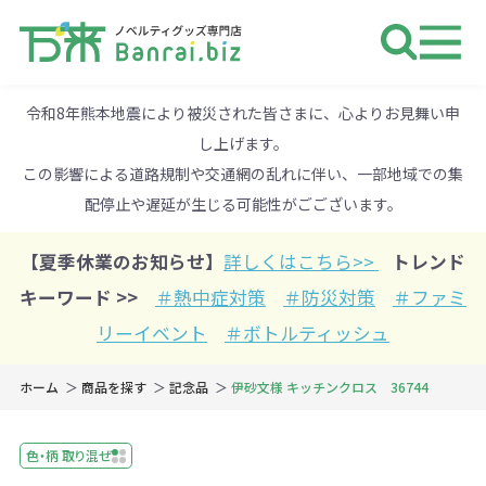
ノベルティ 専門店 万来ドットbiz 
令和8年熊本地震により被災された皆さまに、心よりお見舞い申
し上げます。
この影響による道路規制や交通網の乱れに伴い、一部地域での集
配停止や遅延が生じる可能性がごございます。
【夏季休業のお知らせ】
詳しくはこちら>>
トレンド
キーワード >>
＃熱中症対策
＃防災対策
＃ファミ
リーイベント
＃ボトルティッシュ
ホーム
商品を探す
記念品
伊砂文様 キッチンクロス 36744
色・柄 取り混ぜ