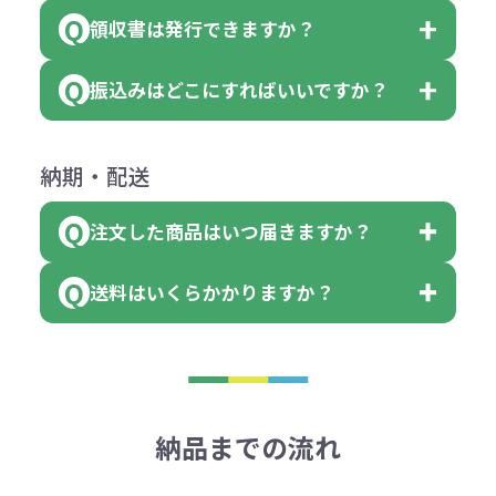
ご連絡後、新しい商品と交換、修理
個 合計300個 と色を指定する事
（印刷代））×枚数+製版代
領収書は発行できますか？
会員様はマイページより各種帳票の
または返金にて対応させていただき
が出来ます。
＜多色印刷（2色以上）の場合＞
ダウンロードが可能です。
ます。
振込みはどこにすればいいですか？
（提供価格（商品代）+名入れ費用
会員様はマイページより各種帳票の
詳しくはこちらはご確認ください。
その際不良品については送料着払い
【色指定の仕方】
（印刷代）×色数）×枚数+製版代
ダウンロードが可能です。
にて一度ご連絡の上、当社にご返却
数量を入力の欄で、ご希望の本体色
下記口座にお願いします。
×色数
納期・配送
詳しくはこちらはご確認ください。
領収書のダウンロード
ください。
に必要な個数を入力ください。
■三菱UFJ銀行
※例えば2色印刷の場合には、名入
（商品の状態により、対応が変わる
注文した商品はいつ届きますか？
※10個単位など購入できる単位が決
小田井支店（おたいしてん）
れ費用が2倍、製版代が2倍必要で
領収書のダウンロード
場合もございます）
まっている場合は、その単位に当て
当座 0204160 株式会社モノベーシ
す。
送料はいくらかかりますか？
※不良商品をご返却いただけない場
はまらない数を入力すると、アラー
既製品の場合、ご入金確認後3営業
ョン
※商品やデザインによっては多色印
合は返品に応じられない場合がござ
トがでます。
日以降、名入れ印刷ありの場合は、
刷が出来ない場合もございます。ご
1回のご注文合計金額が3万円未満(税
います。あらかじめご了承くださ
アラートに従って数を調整してくだ
ご入金確認後約3週間となります。
■ゆうちょ銀行（振替口座）
相談下さい。
抜)の場合、送料をご納品1箇所に付
い。
さい。
但し、商品によって個別に納期を設
口座記号番号 00880-8-189695
き別途申し受けます。
納品までの流れ
※不良商品は商品到着後7営業日以
定しているものもあります。
口座名 株式会社モノベーション
なお、印刷代はボリュームディスカ
※3万円以上(税抜)のご注文の場合で
内に当社宛に着払いでお送りくださ
（例えば無地ポケットティッシュで