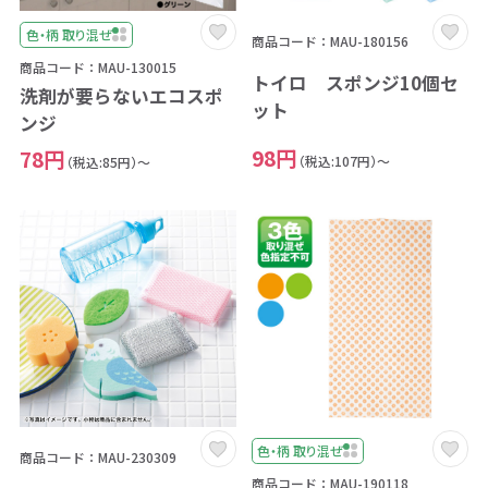
色・柄 取り混ぜ
商品コード：MAU-180156
商品コード：MAU-130015
トイロ スポンジ10個セ
洗剤が要らないエコスポ
ット
ンジ
98円
78円
（税込:107円）～
（税込:85円）～
色・柄 取り混ぜ
商品コード：MAU-230309
商品コード：MAU-190118