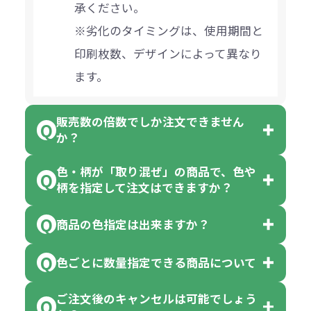
承ください。
※劣化のタイミングは、使用期間と
印刷枚数、デザインによって異なり
ます。
販売数の倍数でしか注文できません
か？
色・柄が「取り混ぜ」の商品で、色や
一部商品（※）を除き、注文可能数
柄を指定して注文はできますか？
以上でしたら、何個でもご注文可能
商品の色指定は出来ますか？
です。
「色・柄 取り混ぜ」のラベルがつい
※10個単位の規制がある商品は、10
ている商品は、色指定不可となって
色ごとに数量指定できる商品について
色指定できる商品もございますが商
個、20個と10個単位でのご注文とな
おり、残念ながら指定はできませ
品の詳細に「色・柄 取り混ぜ」のラ
ります。
ご注文後のキャンセルは可能でしょう
ん。
「選べる本体色」のラベルが付いて