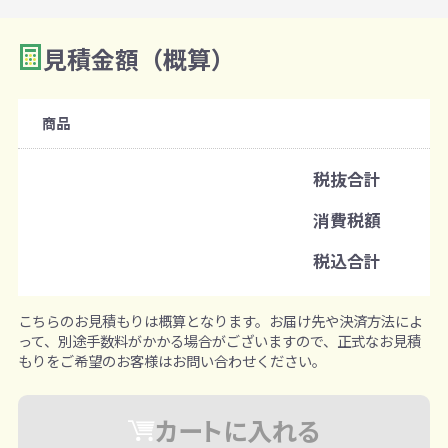
見積金額（概算）
数量を入力
2
購入条件
商品
注文可能数
税抜合計
既製品：300枚から
消費税額
注文単位
税込合計
1枚ずつ追加可能
※既製品サンプルは各色3個まで
こちらのお見積もりは概算となります。お届け先や決済方法によ
って、別途手数料がかかる場合がございますので、正式なお見積
もりをご希望のお客様はお問い合わせください。
カートに入れる