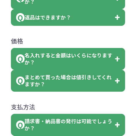
か？
ベルや商品画像に「〇色取混ぜ」な
【例】注文可能数が100個の場合
いる商品は、本体色の指定が可能で
どと表記されている商品に付きまし
は、100個以上でしたら、何個でも
返品はできますか？
す。
お客様都合でのキャンセルは、制作
ては色指定が出来ません。
可能です。
商品によって色指定可能な数量が異
過程の進行状況により、お受けでき
例えば4色取混ぜの商品を400個ご注
返品は承っておりません。あらかじ
なります。商品詳細をご確認くださ
価格
ない場合や別途料金が発生する場合
文いただいた場合には4色がそれぞ
めご了承ください。
い。
がございます。
れ等分で100個ずつ入って参ります。
名入れすると金額はいくらになります
ただし下記の場合は承っております
例えば…
ご注文の際は、十分にご確認・ご検
か？
（割り切れない場合は数個単位で前
のでお問合せください。
「セルトナ・ツートンポータブルス
討をお願いいたします。
後する場合もございます）
まとめて買った場合は値引きしてくれ
●初期不良または不良品（破損、故
但し、ロゴなど名入れ印刷をされる
クエアトート」を300個注文した場
名入れありの場合の代金の計算方法
色指定できる商品に付きましては商
ますか？
障）の場合
場合、商品本体の色にあわせて印刷
合
は下記の通りです。
品詳細の購入の所で色が選べるよう
●ご注文商品と違うものが届いた場
色を変えることはできます。（別途
「セルトナ・ツートンポータブルス
になっております。
商品によりますが、お見積もりさせ
支払方法
合
費用）
クエアトート」は10個単位でしたら
計算例：
ていただきます。
●名入れ、オリジナルの内容が異な
色を指定出来るので、ピンクを100
請求書・納品書の発行は可能でしょう
＜1色印刷の場合＞
見積もりサポート
から個別でお問い
っていた場合
か？
個、ブルーを90個、イエローを110
（提供価格（商品代）+名入れ費用
合わせください。