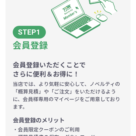
例：200個未満（1式：18,000円）
200個~499個の場合：42円（1個
当たり）
会員登録
500個~999個の場合：35円（1個
当たり）
1,000個以上：28円（1個当た
会員登録いただくことで
さらに便利＆お得に！
り）
当店では、より気軽に安心して、ノベルティの
「概算見積」や「ご注文」をいただけるよう
に、会員様専用のマイページをご用意しており
ます。
会員登録のメリット
・会員限定クーポンのご利用