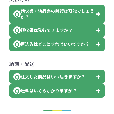
費用）
クエアトート」は10個単位でしたら
計算例：
ていただきます。
●名入れ、オリジナルの内容が異な
色を指定出来るので、ピンクを100
請求書・納品書の発行は可能でしょう
＜1色印刷の場合＞
見積もりサポート
から個別でお問い
っていた場合
か？
個、ブルーを90個、イエローを110
（提供価格（商品代）+名入れ費用
合わせください。
ご連絡後、新しい商品と交換、修理
個 合計300個 と色を指定する事
（印刷代））×枚数+製版代
領収書は発行できますか？
会員様はマイページより各種帳票の
または返金にて対応させていただき
が出来ます。
＜多色印刷（2色以上）の場合＞
ダウンロードが可能です。
ます。
振込みはどこにすればいいですか？
（提供価格（商品代）+名入れ費用
会員様はマイページより各種帳票の
詳しくはこちらはご確認ください。
その際不良品については送料着払い
【色指定の仕方】
（印刷代）×色数）×枚数+製版代
ダウンロードが可能です。
にて一度ご連絡の上、当社にご返却
数量を入力の欄で、ご希望の本体色
下記口座にお願いします。
×色数
納期・配送
詳しくはこちらはご確認ください。
領収書のダウンロード
ください。
に必要な個数を入力ください。
■三菱UFJ銀行
※例えば2色印刷の場合には、名入
（商品の状態により、対応が変わる
注文した商品はいつ届きますか？
※10個単位など購入できる単位が決
小田井支店（おたいしてん）
れ費用が2倍、製版代が2倍必要で
領収書のダウンロード
場合もございます）
まっている場合は、その単位に当て
当座 0204160 株式会社モノベーシ
す。
送料はいくらかかりますか？
※不良商品をご返却いただけない場
はまらない数を入力すると、アラー
既製品の場合、ご入金確認後3営業
ョン
※商品やデザインによっては多色印
合は返品に応じられない場合がござ
トがでます。
日以降、名入れ印刷ありの場合は、
刷が出来ない場合もございます。ご
1回のご注文合計金額が3万円未満(税
います。あらかじめご了承くださ
アラートに従って数を調整してくだ
ご入金確認後約3週間となります。
■ゆうちょ銀行（振替口座）
相談下さい。