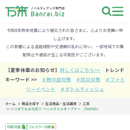
ノベルティ 専門店 万来ドットbiz 
令和8年熊本地震により被災された皆さまに、心よりお見舞い申
し上げます。
この影響による道路規制や交通網の乱れに伴い、一部地域での集
配停止や遅延が生じる可能性がごございます。
【夏季休業のお知らせ】
詳しくはこちら>>
トレンド
キーワード >>
＃熱中症対策
＃防災対策
＃ファミ
リーイベント
＃ボトルティッシュ
ホーム
商品を探す
生活用品・生活雑貨
工具
いつまでもお元気で ペットボトルオープナー 5500001
印刷可能
フルカラー印刷