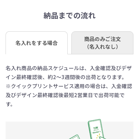
抜)の場合、送料をご納品1箇所に付
い。
さい。
但し、商品によって個別に納期を設
口座記号番号 00880-8-189695
き別途申し受けます。
納品までの流れ
※不良商品は商品到着後7営業日以
定しているものもあります。
口座名 株式会社モノベーション
なお、印刷代はボリュームディスカ
※3万円以上(税抜)のご注文の場合で
内に当社宛に着払いでお送りくださ
（例えば無地ポケットティッシュで
ウント式になっております。
も複数ヶ所への納品の場合、別途送
い。
あれば、午前中までにご注文とご入
※振り込み手数料はお客さま負担と
商品のみご注文
同じ版で多くの数量を印刷すると、1
名入れをする場合
料頂戴する場合がございます。
お問合せ先
（名入れなし）
金いただければ翌日着でお送りする
なりますのでご注意ください。
個当たりの印刷代単価がお安くなり
0120-979-907
ことも可能です）
ます。
詳細はこちらご確認ください。
AM10:00～PM5:00（土・日・祝日を
お急ぎの場合、ご相談ください。最
名入れ商品の納品スケジュールは、入金確認及びデザ
一方、数量が少なく一定数に満たな
配送について
除く平日）
イン最終確認後、約2～3週間後の出荷となります。
大限努力いたします。
い場合は、単価計算ではなく、印刷
※クイックプリントサービス適用の場合は、入金確認
代の基本料金を一式頂戴する場合が
及びデザイン最終確認後最短2営業日で出荷可能で
ございます。
す。
ボリュームディスカウントの計算は
商品や印刷方法によって異なります
ので、予めご了承ください。