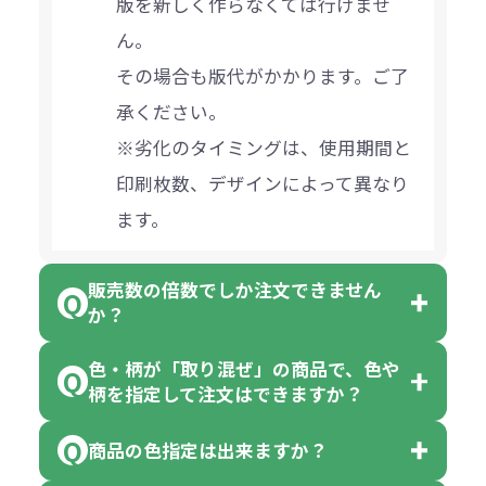
版を新しく作らなくては行けませ
ん。
その場合も版代がかかります。ご了
承ください。
※劣化のタイミングは、使用期間と
印刷枚数、デザインによって異なり
ます。
販売数の倍数でしか注文できません
か？
色・柄が「取り混ぜ」の商品で、色や
一部商品（※）を除き、注文可能数
柄を指定して注文はできますか？
以上でしたら、何個でもご注文可能
商品の色指定は出来ますか？
です。
「色・柄 取り混ぜ」のラベルがつい