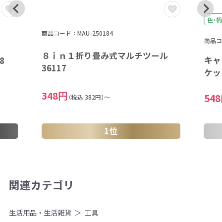
色・柄
商品コード：MAU-250184
商品コー
８ｉｎ１折り畳み式マルチツール
キャ
8
36117
ケッ
348円
54
（税込:382円）～
1位
関連カテゴリ
生活用品・生活雑貨
工具