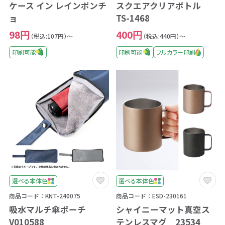
ケース イン レインポンチ
スクエアクリアボトル
ョ
TS-1468
98円
400円
（税込:107円）～
（税込:440円）～
印刷可能
印刷可能
フルカラー印刷
選べる本体色
選べる本体色
商品コード：KNT-240075
商品コード：ESD-230161
吸水マルチ傘ポーチ
シャイニーマット真空ス
V010588
テンレスマグ 23534