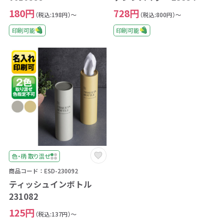
180円
728円
（税込:198円）～
（税込:800円）～
印刷可能
印刷可能
色・柄 取り混ぜ
商品コード：ESD-230092
ティッシュインボトル
231082
125円
（税込:137円）～