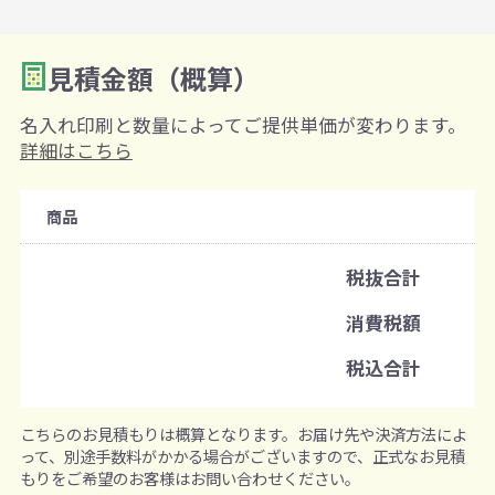
見積金額（概算）
数量を入力
2
名入れ印刷と数量によってご提供単価が変わります。
購入条件
詳細はこちら
注文可能数
商品
既製品：600個から
名入れあり：300個から
税抜合計
注文単位
消費税額
1個ずつ追加可能
※既製品サンプルは各色3個まで
税込合計
こちらのお見積もりは概算となります。お届け先や決済方法によ
って、別途手数料がかかる場合がございますので、正式なお見積
もりをご希望のお客様はお問い合わせください。