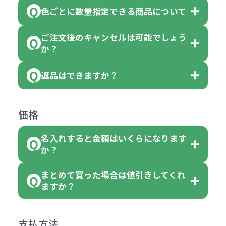
※10個単位の規制がある商品は、10
ている商品は、色指定不可となって
色ごとに数量指定できる商品について
色指定できる商品もございますが商
個、20個と10個単位でのご注文とな
おり、残念ながら指定はできませ
品の詳細に「色・柄 取り混ぜ」のラ
ります。
ご注文後のキャンセルは可能でしょう
ん。
「選べる本体色」のラベルが付いて
か？
ベルや商品画像に「〇色取混ぜ」な
【例】注文可能数が100個の場合
いる商品は、本体色の指定が可能で
どと表記されている商品に付きまし
は、100個以上でしたら、何個でも
返品はできますか？
す。
お客様都合でのキャンセルは、制作
ては色指定が出来ません。
可能です。
商品によって色指定可能な数量が異
過程の進行状況により、お受けでき
例えば4色取混ぜの商品を400個ご注
返品は承っておりません。あらかじ
なります。商品詳細をご確認くださ
価格
ない場合や別途料金が発生する場合
文いただいた場合には4色がそれぞ
めご了承ください。
い。
がございます。
れ等分で100個ずつ入って参ります。
名入れすると金額はいくらになります
ただし下記の場合は承っております
例えば…
ご注文の際は、十分にご確認・ご検
か？
（割り切れない場合は数個単位で前
のでお問合せください。
「セルトナ・ツートンポータブルス
討をお願いいたします。
後する場合もございます）
まとめて買った場合は値引きしてくれ
●初期不良または不良品（破損、故
但し、ロゴなど名入れ印刷をされる
クエアトート」を300個注文した場
名入れありの場合の代金の計算方法
色指定できる商品に付きましては商
ますか？
障）の場合
場合、商品本体の色にあわせて印刷
合
は下記の通りです。
品詳細の購入の所で色が選べるよう
●ご注文商品と違うものが届いた場
色を変えることはできます。（別途
「セルトナ・ツートンポータブルス
になっております。
商品によりますが、お見積もりさせ
支払方法
合