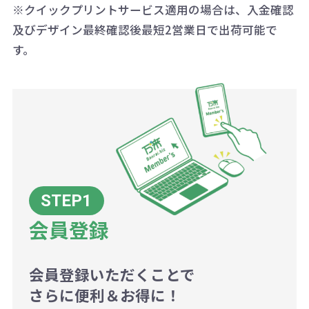
※クイックプリントサービス適用の場合は、入金確認
代の基本料金を一式頂戴する場合が
及びデザイン最終確認後最短2営業日で出荷可能で
ございます。
す。
ボリュームディスカウントの計算は
商品や印刷方法によって異なります
ので、予めご了承ください。
例：200個未満（1式：18,000円）
200個~499個の場合：42円（1個
当たり）
会員登録
500個~999個の場合：35円（1個
当たり）
1,000個以上：28円（1個当た
会員登録いただくことで
さらに便利＆お得に！
り）