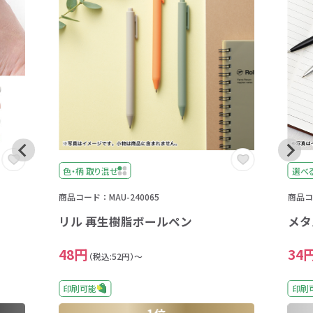
色・柄 取り混ぜ
選べ
商品コード：MAU-240065
商品コー
リル 再生樹脂ボールペン
メタ
48円
34
（税込:52円）～
印刷可能
印刷