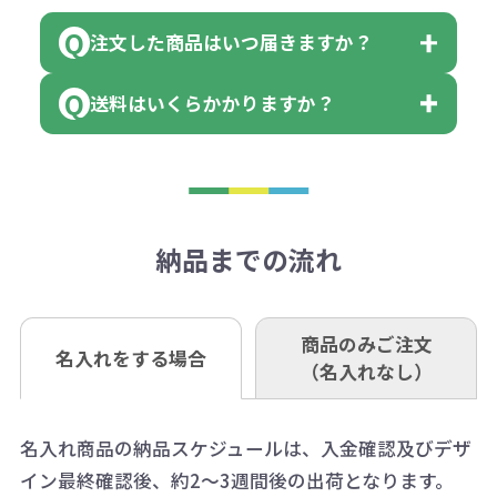
領収書のダウンロード
ください。
に必要な個数を入力ください。
■三菱UFJ銀行
※例えば2色印刷の場合には、名入
（商品の状態により、対応が変わる
注文した商品はいつ届きますか？
※10個単位など購入できる単位が決
小田井支店（おたいしてん）
れ費用が2倍、製版代が2倍必要で
領収書のダウンロード
場合もございます）
まっている場合は、その単位に当て
当座 0204160 株式会社モノベーシ
す。
送料はいくらかかりますか？
※不良商品をご返却いただけない場
はまらない数を入力すると、アラー
既製品の場合、ご入金確認後3営業
ョン
※商品やデザインによっては多色印
合は返品に応じられない場合がござ
トがでます。
日以降、名入れ印刷ありの場合は、
刷が出来ない場合もございます。ご
1回のご注文合計金額が3万円未満(税
います。あらかじめご了承くださ
アラートに従って数を調整してくだ
ご入金確認後約3週間となります。
■ゆうちょ銀行（振替口座）
相談下さい。
抜)の場合、送料をご納品1箇所に付
い。
さい。
但し、商品によって個別に納期を設
口座記号番号 00880-8-189695
き別途申し受けます。
納品までの流れ
※不良商品は商品到着後7営業日以
定しているものもあります。
口座名 株式会社モノベーション
なお、印刷代はボリュームディスカ
※3万円以上(税抜)のご注文の場合で
内に当社宛に着払いでお送りくださ
（例えば無地ポケットティッシュで
ウント式になっております。
も複数ヶ所への納品の場合、別途送
い。
あれば、午前中までにご注文とご入
※振り込み手数料はお客さま負担と
商品のみご注文
同じ版で多くの数量を印刷すると、1
名入れをする場合
料頂戴する場合がございます。
お問合せ先
（名入れなし）
金いただければ翌日着でお送りする
なりますのでご注意ください。
個当たりの印刷代単価がお安くなり
0120-979-907
ことも可能です）
ます。
詳細はこちらご確認ください。
AM10:00～PM5:00（土・日・祝日を
お急ぎの場合、ご相談ください。最
名入れ商品の納品スケジュールは、入金確認及びデザ
一方、数量が少なく一定数に満たな
配送について
除く平日）
イン最終確認後、約2～3週間後の出荷となります。
大限努力いたします。
い場合は、単価計算ではなく、印刷