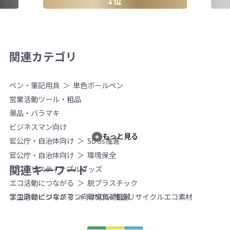
1位
関連カテゴリ
ペン・筆記用具
単色ボールペン
営業活動ツール・粗品
景品・バラマキ
ビジネスマン向け
もっと見る
官公庁・自治体向け
SDGs推進
官公庁・自治体向け
環境保全
関連キーワード
エコ・サスティナブルグッズ
エコ活動につながる
脱プラスチック
学生向け
ビジネスマン向け
SDGs推進
リサイクル
エコ素材
エコ活動につながる
環境負荷軽減