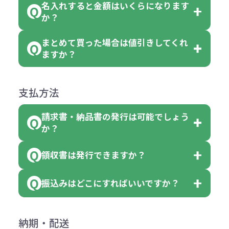
れ等分で100個ずつ入って参ります。
名入れすると金額はいくらになります
ただし下記の場合は承っております
例えば…
ご注文の際は、十分にご確認・ご検
か？
（割り切れない場合は数個単位で前
のでお問合せください。
「セルトナ・ツートンポータブルス
討をお願いいたします。
後する場合もございます）
まとめて買った場合は値引きしてくれ
●初期不良または不良品（破損、故
但し、ロゴなど名入れ印刷をされる
クエアトート」を300個注文した場
名入れありの場合の代金の計算方法
色指定できる商品に付きましては商
ますか？
障）の場合
場合、商品本体の色にあわせて印刷
合
は下記の通りです。
品詳細の購入の所で色が選べるよう
●ご注文商品と違うものが届いた場
色を変えることはできます。（別途
「セルトナ・ツートンポータブルス
になっております。
商品によりますが、お見積もりさせ
支払方法
合
費用）
クエアトート」は10個単位でしたら
計算例：
ていただきます。
●名入れ、オリジナルの内容が異な
色を指定出来るので、ピンクを100
請求書・納品書の発行は可能でしょう
＜1色印刷の場合＞
見積もりサポート
から個別でお問い
っていた場合
か？
個、ブルーを90個、イエローを110
（提供価格（商品代）+名入れ費用
合わせください。
ご連絡後、新しい商品と交換、修理
個 合計300個 と色を指定する事
（印刷代））×枚数+製版代
領収書は発行できますか？
会員様はマイページより各種帳票の
または返金にて対応させていただき
が出来ます。
＜多色印刷（2色以上）の場合＞
ダウンロードが可能です。
ます。
振込みはどこにすればいいですか？
（提供価格（商品代）+名入れ費用
会員様はマイページより各種帳票の
詳しくはこちらはご確認ください。
その際不良品については送料着払い
【色指定の仕方】
（印刷代）×色数）×枚数+製版代
ダウンロードが可能です。
にて一度ご連絡の上、当社にご返却
数量を入力の欄で、ご希望の本体色
下記口座にお願いします。
×色数
納期・配送
詳しくはこちらはご確認ください。