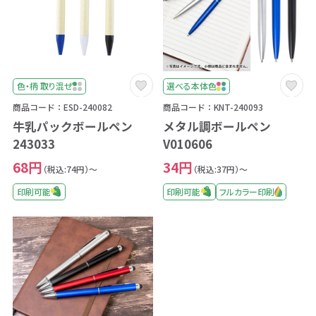
色・柄 取り混ぜ
選べる本体色
商品コード：ESD-240082
商品コード：KNT-240093
牛乳パックボールペン
メタル調ボールペン
243033
V010606
68円
34円
（税込:74円）～
（税込:37円）～
印刷可能
印刷可能
フルカラー印刷