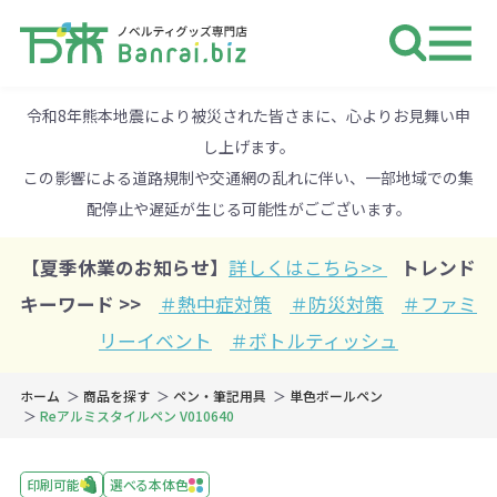
ノベルティ 専門店 万来ドットbiz 
令和8年熊本地震により被災された皆さまに、心よりお見舞い申
し上げます。
この影響による道路規制や交通網の乱れに伴い、一部地域での集
配停止や遅延が生じる可能性がごございます。
【夏季休業のお知らせ】
詳しくはこちら>>
トレンド
キーワード >>
＃熱中症対策
＃防災対策
＃ファミ
リーイベント
＃ボトルティッシュ
ホーム
商品を探す
ペン・筆記用具
単色ボールペン
Reアルミスタイルペン V010640
印刷可能
選べる本体色