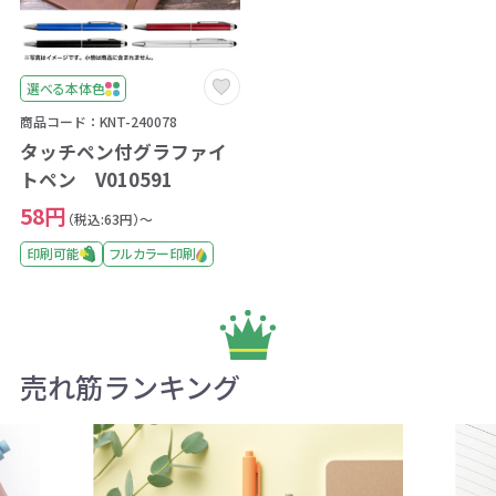
選べる本体色
商品コード：KNT-240078
タッチペン付グラファイ
トペン V010591
58円
（税込:63円）～
印刷可能
フルカラー印刷
売れ筋ランキング