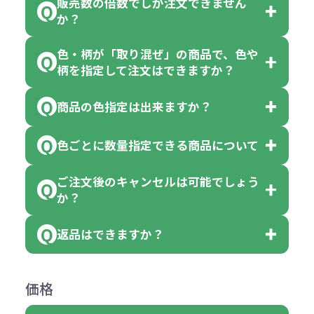
販売数の倍数でしか注文できません
か？
色・柄が「取り混ぜ」の商品で、色や
一部商品（※）を除き、注文可能数
柄を指定して注文はできますか？
以上でしたら、何個でもご注文可能
商品の色指定は出来ますか？
です。
「色・柄 取り混ぜ」のラベルがつい
※10個単位の規制がある商品は、10
ている商品は、色指定不可となって
色ごとに数量指定できる商品について
色指定できる商品もございますが商
個、20個と10個単位でのご注文とな
おり、残念ながら指定はできませ
品の詳細に「色・柄 取り混ぜ」のラ
ります。
ご注文後のキャンセルは可能でしょう
ん。
「選べる本体色」のラベルが付いて
か？
ベルや商品画像に「〇色取混ぜ」な
【例】注文可能数が100個の場合
いる商品は、本体色の指定が可能で
どと表記されている商品に付きまし
は、100個以上でしたら、何個でも
返品はできますか？
す。
お客様都合でのキャンセルは、制作
ては色指定が出来ません。
可能です。
商品によって色指定可能な数量が異
過程の進行状況により、お受けでき
例えば4色取混ぜの商品を400個ご注
返品は承っておりません。あらかじ
なります。商品詳細をご確認くださ
価格
ない場合や別途料金が発生する場合
文いただいた場合には4色がそれぞ
めご了承ください。
い。
がございます。