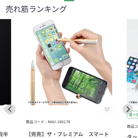
売れ筋ランキング
選べ
商品コード：MAU-180176
商品コー
能半
【完売】ザ・プレミアム スマート
タッ