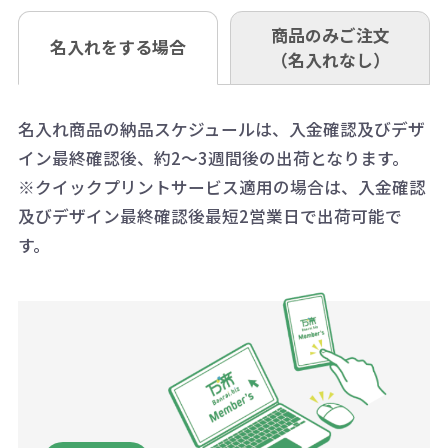
ウント式になっております。
も複数ヶ所への納品の場合、別途送
い。
あれば、午前中までにご注文とご入
※振り込み手数料はお客さま負担と
商品のみご注文
同じ版で多くの数量を印刷すると、1
名入れをする場合
料頂戴する場合がございます。
お問合せ先
（名入れなし）
金いただければ翌日着でお送りする
なりますのでご注意ください。
個当たりの印刷代単価がお安くなり
0120-979-907
ことも可能です）
ます。
詳細はこちらご確認ください。
AM10:00～PM5:00（土・日・祝日を
お急ぎの場合、ご相談ください。最
名入れ商品の納品スケジュールは、入金確認及びデザ
一方、数量が少なく一定数に満たな
配送について
除く平日）
イン最終確認後、約2～3週間後の出荷となります。
大限努力いたします。
い場合は、単価計算ではなく、印刷
※クイックプリントサービス適用の場合は、入金確認
代の基本料金を一式頂戴する場合が
及びデザイン最終確認後最短2営業日で出荷可能で
ございます。
す。
ボリュームディスカウントの計算は
商品や印刷方法によって異なります
ので、予めご了承ください。
例：200個未満（1式：18,000円）
200個~499個の場合：42円（1個