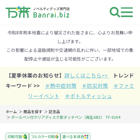
ノベルティ 専門店 万来ドットbiz 
令和8年熊本地震により被災された皆さまに、心よりお見舞い申
し上げます。
この影響による道路規制や交通網の乱れに伴い、一部地域での集
配停止や遅延が生じる可能性がごございます。
【夏季休業のお知らせ】
詳しくはこちら>>
トレンド
キーワード >>
＃熱中症対策
＃防災対策
＃ファミ
リーイベント
＃ボトルティッシュ
ホーム
商品を探す
記念品
ボールペン付クリアディスク型タッチペン（再生ABS） TF-0164
印刷可能
フルカラー印刷
選べる本体色