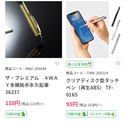
選べる本体色
商品コード：MAU-250049
商品コード：TRW-250214
ザ・プレミアム ４ＷＡ
クリアディスク型タッチ
Ｙ多機能半永久鉛筆
ペン（再生ABS） TF-
36237
0165
110円
93円
（税込:121円）～
（税込:102円）～
印刷可能
印刷可能
フルカラー印刷