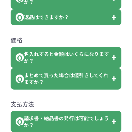
か？
ベルや商品画像に「〇色取混ぜ」な
【例】注文可能数が100個の場合
いる商品は、本体色の指定が可能で
どと表記されている商品に付きまし
は、100個以上でしたら、何個でも
返品はできますか？
す。
お客様都合でのキャンセルは、制作
ては色指定が出来ません。
可能です。
商品によって色指定可能な数量が異
過程の進行状況により、お受けでき
例えば4色取混ぜの商品を400個ご注
返品は承っておりません。あらかじ
なります。商品詳細をご確認くださ
価格
ない場合や別途料金が発生する場合
文いただいた場合には4色がそれぞ
めご了承ください。
い。
がございます。
れ等分で100個ずつ入って参ります。
名入れすると金額はいくらになります
ただし下記の場合は承っております
例えば…
ご注文の際は、十分にご確認・ご検
か？
（割り切れない場合は数個単位で前
のでお問合せください。
「セルトナ・ツートンポータブルス
討をお願いいたします。
後する場合もございます）
まとめて買った場合は値引きしてくれ
●初期不良または不良品（破損、故
但し、ロゴなど名入れ印刷をされる
クエアトート」を300個注文した場
名入れありの場合の代金の計算方法
色指定できる商品に付きましては商
ますか？
障）の場合
場合、商品本体の色にあわせて印刷
合
は下記の通りです。
品詳細の購入の所で色が選べるよう
●ご注文商品と違うものが届いた場
色を変えることはできます。（別途
「セルトナ・ツートンポータブルス
になっております。
商品によりますが、お見積もりさせ
支払方法
合
費用）
クエアトート」は10個単位でしたら
計算例：
ていただきます。
●名入れ、オリジナルの内容が異な
色を指定出来るので、ピンクを100
請求書・納品書の発行は可能でしょう
＜1色印刷の場合＞
見積もりサポート
から個別でお問い
っていた場合
か？
個、ブルーを90個、イエローを110
（提供価格（商品代）+名入れ費用
合わせください。