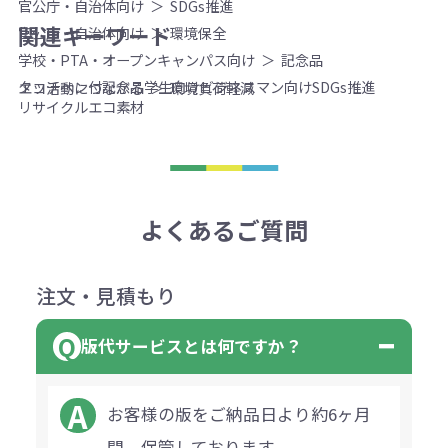
官公庁・自治体向け
SDGs推進
関連キーワード
官公庁・自治体向け
環境保全
学校・PTA・オープンキャンパス向け
記念品
タッチペン付
記念品
学生向け
ビジネスマン向け
SDGs推進
エコ活動につながる
環境負荷軽減
リサイクル
エコ素材
よくあるご質問
注文・見積もり
版代サービスとは何ですか？
お客様の版をご納品日より約6ヶ月
間、保管しております。