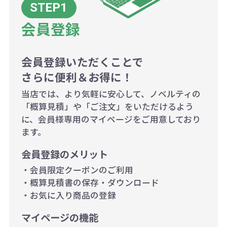
当たり）
会員登録
500個~999個の場合：35円（1個
当たり）
1,000個以上：28円（1個当た
会員登録いただくことで
さらに便利＆お得に！
り）
当店では、より気軽に安心して、ノベルティの
「概算見積」や「ご注文」をいただけるよう
に、会員様専用のマイページをご用意しており
ます。
会員登録のメリット
・会員限定クーポンのご利用
・概算見積書の保存・ダウンロード
・お気に入り商品の登録
マイページの機能