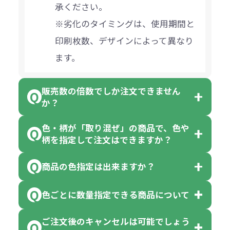
承ください。
※劣化のタイミングは、使用期間と
印刷枚数、デザインによって異なり
ます。
販売数の倍数でしか注文できません
か？
色・柄が「取り混ぜ」の商品で、色や
一部商品（※）を除き、注文可能数
柄を指定して注文はできますか？
以上でしたら、何個でもご注文可能
商品の色指定は出来ますか？
です。
「色・柄 取り混ぜ」のラベルがつい
※10個単位の規制がある商品は、10
ている商品は、色指定不可となって
色ごとに数量指定できる商品について
色指定できる商品もございますが商
個、20個と10個単位でのご注文とな
おり、残念ながら指定はできませ
品の詳細に「色・柄 取り混ぜ」のラ
ります。
ご注文後のキャンセルは可能でしょう
ん。
「選べる本体色」のラベルが付いて