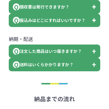
ご連絡後、新しい商品と交換、修理
個 合計300個 と色を指定する事
（印刷代））×枚数+製版代
領収書は発行できますか？
会員様はマイページより各種帳票の
または返金にて対応させていただき
が出来ます。
＜多色印刷（2色以上）の場合＞
ダウンロードが可能です。
ます。
振込みはどこにすればいいですか？
（提供価格（商品代）+名入れ費用
会員様はマイページより各種帳票の
詳しくはこちらはご確認ください。
その際不良品については送料着払い
【色指定の仕方】
（印刷代）×色数）×枚数+製版代
ダウンロードが可能です。
にて一度ご連絡の上、当社にご返却
数量を入力の欄で、ご希望の本体色
下記口座にお願いします。
×色数
納期・配送
詳しくはこちらはご確認ください。
領収書のダウンロード
ください。
に必要な個数を入力ください。
■三菱UFJ銀行
※例えば2色印刷の場合には、名入
（商品の状態により、対応が変わる
注文した商品はいつ届きますか？
※10個単位など購入できる単位が決
小田井支店（おたいしてん）
れ費用が2倍、製版代が2倍必要で
領収書のダウンロード
場合もございます）
まっている場合は、その単位に当て
当座 0204160 株式会社モノベーシ
す。
送料はいくらかかりますか？
※不良商品をご返却いただけない場
はまらない数を入力すると、アラー
既製品の場合、ご入金確認後3営業
ョン
※商品やデザインによっては多色印
合は返品に応じられない場合がござ
トがでます。
日以降、名入れ印刷ありの場合は、
刷が出来ない場合もございます。ご
1回のご注文合計金額が3万円未満(税
います。あらかじめご了承くださ
アラートに従って数を調整してくだ
ご入金確認後約3週間となります。
■ゆうちょ銀行（振替口座）
相談下さい。
抜)の場合、送料をご納品1箇所に付
い。
さい。
但し、商品によって個別に納期を設
口座記号番号 00880-8-189695
き別途申し受けます。
納品までの流れ
※不良商品は商品到着後7営業日以
定しているものもあります。
口座名 株式会社モノベーション
なお、印刷代はボリュームディスカ
※3万円以上(税抜)のご注文の場合で
内に当社宛に着払いでお送りくださ
（例えば無地ポケットティッシュで