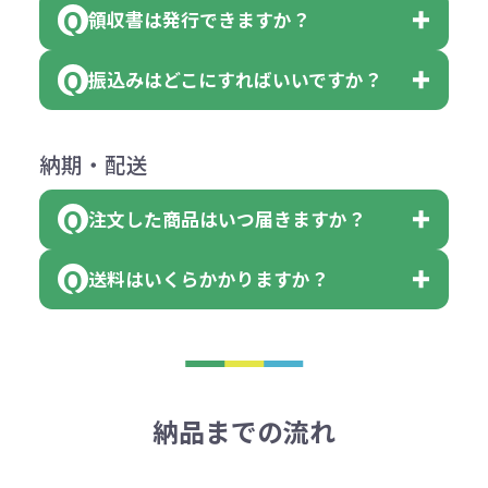
個 合計300個 と色を指定する事
（印刷代））×枚数+製版代
領収書は発行できますか？
会員様はマイページより各種帳票の
または返金にて対応させていただき
が出来ます。
＜多色印刷（2色以上）の場合＞
ダウンロードが可能です。
ます。
振込みはどこにすればいいですか？
（提供価格（商品代）+名入れ費用
会員様はマイページより各種帳票の
詳しくはこちらはご確認ください。
その際不良品については送料着払い
【色指定の仕方】
（印刷代）×色数）×枚数+製版代
ダウンロードが可能です。
にて一度ご連絡の上、当社にご返却
数量を入力の欄で、ご希望の本体色
下記口座にお願いします。
×色数
納期・配送
詳しくはこちらはご確認ください。
領収書のダウンロード
ください。
に必要な個数を入力ください。
■三菱UFJ銀行
※例えば2色印刷の場合には、名入
（商品の状態により、対応が変わる
注文した商品はいつ届きますか？
※10個単位など購入できる単位が決
小田井支店（おたいしてん）
れ費用が2倍、製版代が2倍必要で
領収書のダウンロード
場合もございます）
まっている場合は、その単位に当て
当座 0204160 株式会社モノベーシ
す。
送料はいくらかかりますか？
※不良商品をご返却いただけない場
はまらない数を入力すると、アラー
既製品の場合、ご入金確認後3営業
ョン
※商品やデザインによっては多色印
合は返品に応じられない場合がござ
トがでます。
日以降、名入れ印刷ありの場合は、
刷が出来ない場合もございます。ご
1回のご注文合計金額が3万円未満(税
います。あらかじめご了承くださ
アラートに従って数を調整してくだ
ご入金確認後約3週間となります。
■ゆうちょ銀行（振替口座）
相談下さい。
抜)の場合、送料をご納品1箇所に付
い。
さい。
但し、商品によって個別に納期を設
口座記号番号 00880-8-189695
き別途申し受けます。
納品までの流れ
※不良商品は商品到着後7営業日以
定しているものもあります。
口座名 株式会社モノベーション
なお、印刷代はボリュームディスカ
※3万円以上(税抜)のご注文の場合で
内に当社宛に着払いでお送りくださ
（例えば無地ポケットティッシュで
ウント式になっております。