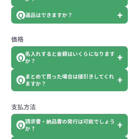
ベルや商品画像に「〇色取混ぜ」な
【例】注文可能数が100個の場合
いる商品は、本体色の指定が可能で
どと表記されている商品に付きまし
は、100個以上でしたら、何個でも
返品はできますか？
す。
お客様都合でのキャンセルは、制作
ては色指定が出来ません。
可能です。
商品によって色指定可能な数量が異
過程の進行状況により、お受けでき
例えば4色取混ぜの商品を400個ご注
返品は承っておりません。あらかじ
なります。商品詳細をご確認くださ
価格
ない場合や別途料金が発生する場合
文いただいた場合には4色がそれぞ
めご了承ください。
い。
がございます。
れ等分で100個ずつ入って参ります。
名入れすると金額はいくらになります
ただし下記の場合は承っております
例えば…
ご注文の際は、十分にご確認・ご検
か？
（割り切れない場合は数個単位で前
のでお問合せください。
「セルトナ・ツートンポータブルス
討をお願いいたします。
後する場合もございます）
まとめて買った場合は値引きしてくれ
●初期不良または不良品（破損、故
但し、ロゴなど名入れ印刷をされる
クエアトート」を300個注文した場
名入れありの場合の代金の計算方法
色指定できる商品に付きましては商
ますか？
障）の場合
場合、商品本体の色にあわせて印刷
合
は下記の通りです。
品詳細の購入の所で色が選べるよう
●ご注文商品と違うものが届いた場
色を変えることはできます。（別途
「セルトナ・ツートンポータブルス
になっております。
商品によりますが、お見積もりさせ
支払方法
合
費用）
クエアトート」は10個単位でしたら
計算例：
ていただきます。
●名入れ、オリジナルの内容が異な
色を指定出来るので、ピンクを100
請求書・納品書の発行は可能でしょう
＜1色印刷の場合＞
見積もりサポート
から個別でお問い
っていた場合
か？
個、ブルーを90個、イエローを110
（提供価格（商品代）+名入れ費用
合わせください。
ご連絡後、新しい商品と交換、修理