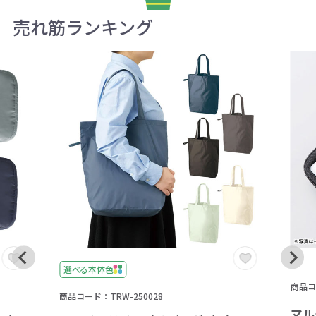
売れ筋ランキング
選べる本体色
商品コー
商品コード：TRW-250028
マル