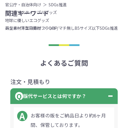
官公庁・自治体向け
SDGs推進
関連キーワード
エコ・サスティナブルグッズ
地球に優しいエコグッズ
レジャー
薄型
肩掛け
フラット/マチ無し
B5サイズ以下
SDGs推進
再生素材・エコ素材
OBP
よくあるご質問
注文・見積もり
版代サービスとは何ですか？
お客様の版をご納品日より約6ヶ月
間、保管しております。