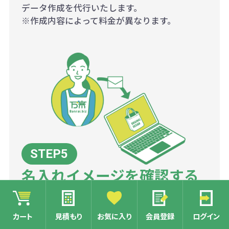
データ作成を代行いたします。
※作成内容によって料金が異なります。
名入れイメージを確認する
当店にて、商品画像に名入れ用データをレイア
カート
見積もり
お気に入り
会員登録
ログイン
ウトした名入れイメージ画像を作成いたしま