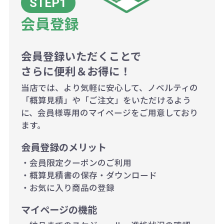
当たり）
会員登録
500個~999個の場合：35円（1個
当たり）
1,000個以上：28円（1個当た
会員登録いただくことで
さらに便利＆お得に！
り）
当店では、より気軽に安心して、ノベルティの
「概算見積」や「ご注文」をいただけるよう
に、会員様専用のマイページをご用意しており
ます。
会員登録のメリット
・会員限定クーポンのご利用
・概算見積書の保存・ダウンロード
・お気に入り商品の登録
マイページの機能