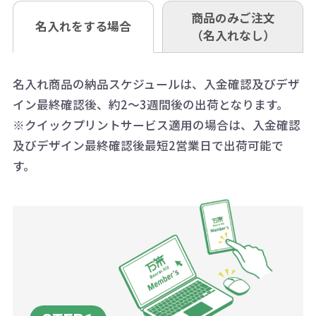
も複数ヶ所への納品の場合、別途送
い。
あれば、午前中までにご注文とご入
※振り込み手数料はお客さま負担と
商品のみご注文
同じ版で多くの数量を印刷すると、1
名入れをする場合
料頂戴する場合がございます。
お問合せ先
（名入れなし）
金いただければ翌日着でお送りする
なりますのでご注意ください。
個当たりの印刷代単価がお安くなり
0120-979-907
ことも可能です）
ます。
詳細はこちらご確認ください。
AM10:00～PM5:00（土・日・祝日を
お急ぎの場合、ご相談ください。最
名入れ商品の納品スケジュールは、入金確認及びデザ
一方、数量が少なく一定数に満たな
配送について
除く平日）
イン最終確認後、約2～3週間後の出荷となります。
大限努力いたします。
い場合は、単価計算ではなく、印刷
※クイックプリントサービス適用の場合は、入金確認
代の基本料金を一式頂戴する場合が
及びデザイン最終確認後最短2営業日で出荷可能で
ございます。
す。
ボリュームディスカウントの計算は
商品や印刷方法によって異なります
ので、予めご了承ください。
例：200個未満（1式：18,000円）
200個~499個の場合：42円（1個