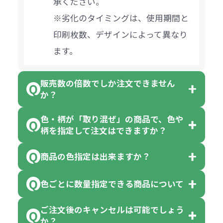
承ください。
※劣化のタイミングは、使用期間と
印刷枚数、デザインによって異なり
ます。
販売数の倍数でしか注文できません
か？
色・柄が「取り混ぜ」の商品で、色や
一部商品（※）を除き、注文可能数
柄を指定して注文はできますか？
以上でしたら、何個でもご注文可能
商品の色指定は出来ますか？
です。
「色・柄 取り混ぜ」のラベルがつい
※10個単位の規制がある商品は、10
ている商品は、色指定不可となって
色ごとに数量指定できる商品について
色指定できる商品もございますが商
個、20個と10個単位でのご注文とな
おり、残念ながら指定はできませ
品の詳細に「色・柄 取り混ぜ」のラ
ります。
ご注文後のキャンセルは可能でしょう
ん。
「選べる本体色」のラベルが付いて
か？