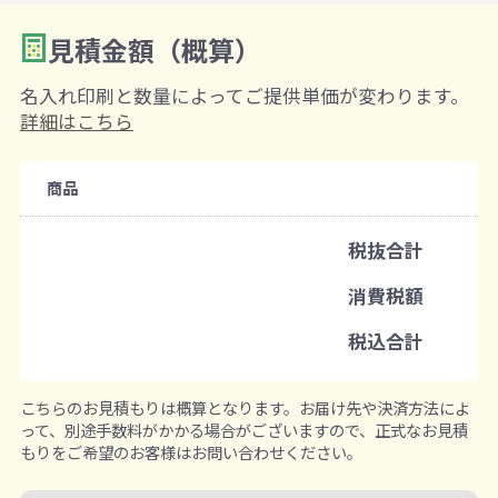
見積金額（概算）
数量を入力
2
名入れ印刷と数量によってご提供単価が変わります。
購入条件
詳細はこちら
注文可能数
商品
既製品：100個から
名入れあり：100個から
税抜合計
注文単位
消費税額
1個ずつ追加可能
※既製品サンプルは各色3個まで
税込合計
こちらのお見積もりは概算となります。お届け先や決済方法によ
って、別途手数料がかかる場合がございますので、正式なお見積
もりをご希望のお客様はお問い合わせください。