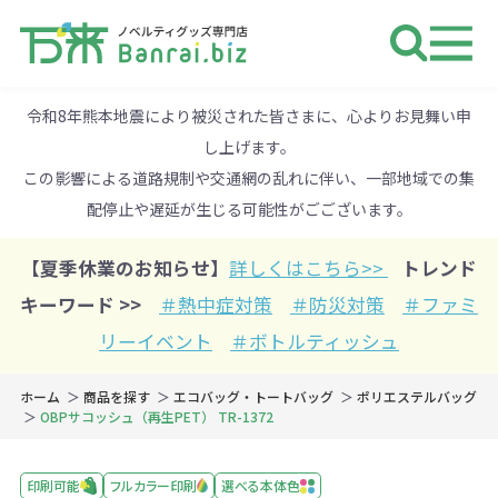
ノベルティ 専門店 万来ドットbiz 
令和8年熊本地震により被災された皆さまに、心よりお見舞い申
し上げます。
この影響による道路規制や交通網の乱れに伴い、一部地域での集
配停止や遅延が生じる可能性がごございます。
【夏季休業のお知らせ】
詳しくはこちら>>
トレンド
キーワード >>
＃熱中症対策
＃防災対策
＃ファミ
リーイベント
＃ボトルティッシュ
ホーム
商品を探す
エコバッグ・トートバッグ
ポリエステルバッグ
OBPサコッシュ（再生PET） TR-1372
印刷可能
フルカラー印刷
選べる本体色