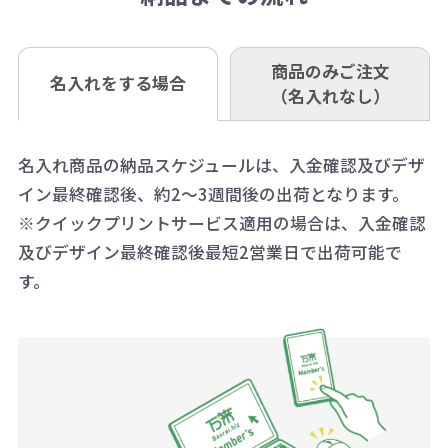
口座名 株式会社モノベーション
なお、印刷代はボリュームディスカ
※3万円以上(税抜)のご注文の場合で
内に当社宛に着払いでお送りくださ
（例えば無地ポケットティッシュで
ウント式になっております。
も複数ヶ所への納品の場合、別途送
い。
あれば、午前中までにご注文とご入
※振り込み手数料はお客さま負担と
商品のみご注文
同じ版で多くの数量を印刷すると、1
名入れをする場合
料頂戴する場合がございます。
お問合せ先
（名入れなし）
金いただければ翌日着でお送りする
なりますのでご注意ください。
個当たりの印刷代単価がお安くなり
0120-979-907
ことも可能です）
ます。
詳細はこちらご確認ください。
AM10:00～PM5:00（土・日・祝日を
お急ぎの場合、ご相談ください。最
名入れ商品の納品スケジュールは、入金確認及びデザ
一方、数量が少なく一定数に満たな
配送について
除く平日）
イン最終確認後、約2～3週間後の出荷となります。
大限努力いたします。
い場合は、単価計算ではなく、印刷
※クイックプリントサービス適用の場合は、入金確認
代の基本料金を一式頂戴する場合が
及びデザイン最終確認後最短2営業日で出荷可能で
ございます。
す。
ボリュームディスカウントの計算は
商品や印刷方法によって異なります
ので、予めご了承ください。
例：200個未満（1式：18,000円）