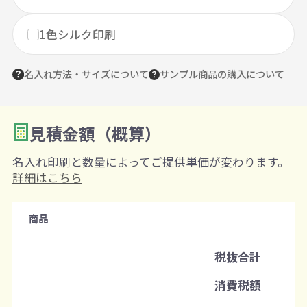
1色シルク印刷
名入れ方法・サイズについて
サンプル商品の購入について
見積金額（概算）
数量を入力
2
名入れ印刷と数量によってご提供単価が変わります。
購入条件
詳細はこちら
注文可能数
商品
既製品：200枚から
名入れあり：100枚から
税抜合計
注文単位
消費税額
1枚ずつ追加可能