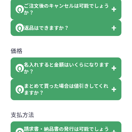
品の詳細に「色・柄 取り混ぜ」のラ
ります。
ご注文後のキャンセルは可能でしょう
ん。
「選べる本体色」のラベルが付いて
か？
ベルや商品画像に「〇色取混ぜ」な
【例】注文可能数が100個の場合
いる商品は、本体色の指定が可能で
どと表記されている商品に付きまし
は、100個以上でしたら、何個でも
返品はできますか？
す。
お客様都合でのキャンセルは、制作
ては色指定が出来ません。
可能です。
商品によって色指定可能な数量が異
過程の進行状況により、お受けでき
例えば4色取混ぜの商品を400個ご注
返品は承っておりません。あらかじ
なります。商品詳細をご確認くださ
価格
ない場合や別途料金が発生する場合
文いただいた場合には4色がそれぞ
めご了承ください。
い。
がございます。
れ等分で100個ずつ入って参ります。
名入れすると金額はいくらになります
ただし下記の場合は承っております
例えば…
ご注文の際は、十分にご確認・ご検
か？
（割り切れない場合は数個単位で前
のでお問合せください。
「セルトナ・ツートンポータブルス
討をお願いいたします。
後する場合もございます）
まとめて買った場合は値引きしてくれ
●初期不良または不良品（破損、故
但し、ロゴなど名入れ印刷をされる
クエアトート」を300個注文した場
名入れありの場合の代金の計算方法
色指定できる商品に付きましては商
ますか？
障）の場合
場合、商品本体の色にあわせて印刷
合
は下記の通りです。
品詳細の購入の所で色が選べるよう
●ご注文商品と違うものが届いた場
色を変えることはできます。（別途
「セルトナ・ツートンポータブルス
になっております。
商品によりますが、お見積もりさせ
支払方法
合
費用）
クエアトート」は10個単位でしたら
計算例：
ていただきます。
●名入れ、オリジナルの内容が異な
色を指定出来るので、ピンクを100
請求書・納品書の発行は可能でしょう
＜1色印刷の場合＞
見積もりサポート
から個別でお問い