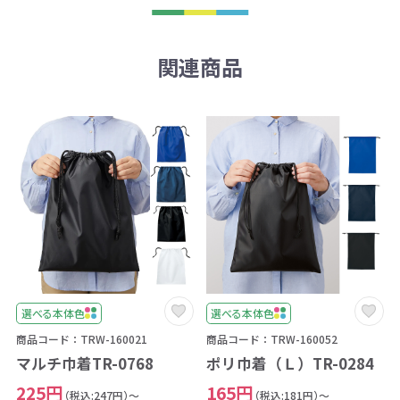
関連商品
選べる本体色
選べる本体色
商品コード：TRW-160021
商品コード：TRW-160052
マルチ巾着TR-0768
ポリ巾着（Ｌ）TR-0284
225円
165円
（税込:247円）～
（税込:181円）～