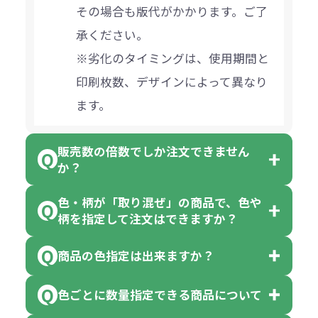
その場合も版代がかかります。ご了
承ください。
※劣化のタイミングは、使用期間と
印刷枚数、デザインによって異なり
ます。
販売数の倍数でしか注文できません
か？
色・柄が「取り混ぜ」の商品で、色や
一部商品（※）を除き、注文可能数
柄を指定して注文はできますか？
以上でしたら、何個でもご注文可能
商品の色指定は出来ますか？
です。
「色・柄 取り混ぜ」のラベルがつい
※10個単位の規制がある商品は、10
ている商品は、色指定不可となって
色ごとに数量指定できる商品について
色指定できる商品もございますが商
個、20個と10個単位でのご注文とな
おり、残念ながら指定はできませ