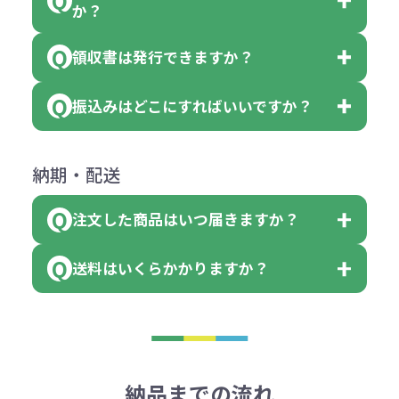
っていた場合
か？
個、ブルーを90個、イエローを110
（提供価格（商品代）+名入れ費用
合わせください。
ご連絡後、新しい商品と交換、修理
個 合計300個 と色を指定する事
（印刷代））×枚数+製版代
領収書は発行できますか？
会員様はマイページより各種帳票の
または返金にて対応させていただき
が出来ます。
＜多色印刷（2色以上）の場合＞
ダウンロードが可能です。
ます。
振込みはどこにすればいいですか？
（提供価格（商品代）+名入れ費用
会員様はマイページより各種帳票の
詳しくはこちらはご確認ください。
その際不良品については送料着払い
【色指定の仕方】
（印刷代）×色数）×枚数+製版代
ダウンロードが可能です。
にて一度ご連絡の上、当社にご返却
数量を入力の欄で、ご希望の本体色
下記口座にお願いします。
×色数
納期・配送
詳しくはこちらはご確認ください。
領収書のダウンロード
ください。
に必要な個数を入力ください。
■三菱UFJ銀行
※例えば2色印刷の場合には、名入
（商品の状態により、対応が変わる
注文した商品はいつ届きますか？
※10個単位など購入できる単位が決
小田井支店（おたいしてん）
れ費用が2倍、製版代が2倍必要で
領収書のダウンロード
場合もございます）
まっている場合は、その単位に当て
当座 0204160 株式会社モノベーシ
す。
送料はいくらかかりますか？
※不良商品をご返却いただけない場
はまらない数を入力すると、アラー
既製品の場合、ご入金確認後3営業
ョン
※商品やデザインによっては多色印
合は返品に応じられない場合がござ
トがでます。
日以降、名入れ印刷ありの場合は、
刷が出来ない場合もございます。ご
1回のご注文合計金額が3万円未満(税
います。あらかじめご了承くださ
アラートに従って数を調整してくだ
ご入金確認後約3週間となります。
■ゆうちょ銀行（振替口座）
相談下さい。
抜)の場合、送料をご納品1箇所に付
い。
さい。
但し、商品によって個別に納期を設
口座記号番号 00880-8-189695
き別途申し受けます。
納品までの流れ
※不良商品は商品到着後7営業日以
定しているものもあります。