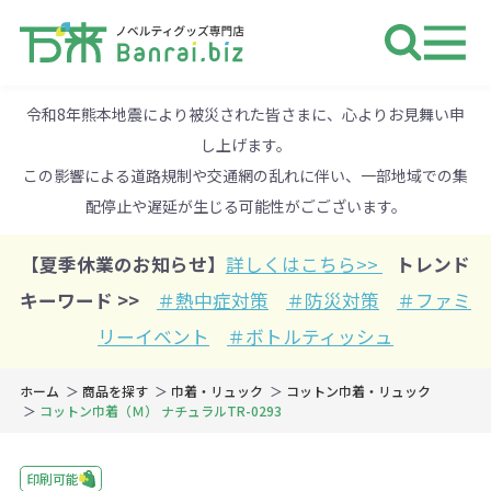
ノベルティ 専門店 万来ドットbiz 
令和8年熊本地震により被災された皆さまに、心よりお見舞い申
し上げます。
この影響による道路規制や交通網の乱れに伴い、一部地域での集
配停止や遅延が生じる可能性がごございます。
【夏季休業のお知らせ】
詳しくはこちら>>
トレンド
キーワード >>
＃熱中症対策
＃防災対策
＃ファミ
リーイベント
＃ボトルティッシュ
ホーム
商品を探す
巾着・リュック
コットン巾着・リュック
コットン巾着（Ｍ） ナチュラルTR-0293
印刷可能