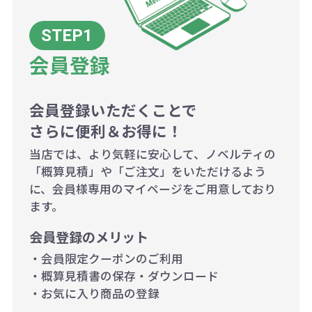
200個~499個の場合：42円（1個
当たり）
会員登録
500個~999個の場合：35円（1個
当たり）
1,000個以上：28円（1個当た
会員登録いただくことで
さらに便利＆お得に！
り）
当店では、より気軽に安心して、ノベルティの
「概算見積」や「ご注文」をいただけるよう
に、会員様専用のマイページをご用意しており
ます。
会員登録のメリット
・会員限定クーポンのご利用
・概算見積書の保存・ダウンロード
・お気に入り商品の登録