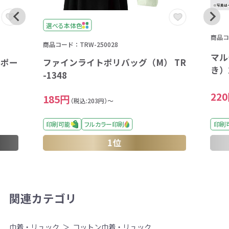
選べる本体色
商品コー
商品コード：TRW-250028
マル
ルポー
ファインライトポリバッグ（M） TR
き）2
-1348
22
185円
（税込:203円）～
印刷可能
フルカラー印刷
印刷
1位
関連カテゴリ
巾着・リュック
コットン巾着・リュック