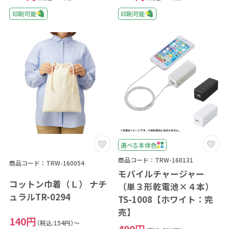
印刷可能
印刷可能
選べる本体色
商品コード：TRW-160131
商品コード：TRW-160054
モバイルチャージャー
コットン巾着（Ｌ） ナチ
（単３形乾電池×４本）
ュラルTR-0294
TS-1008【ホワイト：完
売】
140円
（税込:154円）～