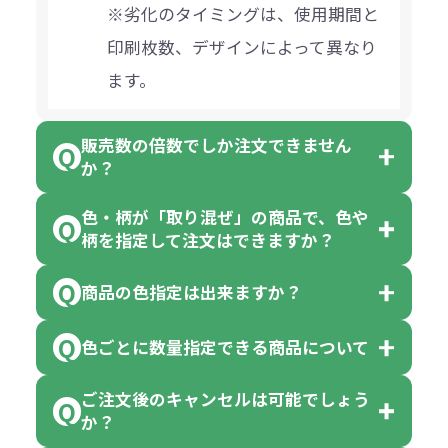
※劣化のタイミングは、使用期間と
印刷枚数、デザインによって異なり
ます。
販売数の倍数でしか注文できません
か？
色・柄が「取り混ぜ」の商品で、色や
一部商品（※）を除き、注文可能数
柄を指定して注文はできますか？
以上でしたら、何個でもご注文可能
商品の色指定は出来ますか？
です。
「色・柄 取り混ぜ」のラベルがつい
※10個単位の規制がある商品は、10
ている商品は、色指定不可となって
色ごとに数量指定できる商品について
色指定できる商品もございますが商
個、20個と10個単位でのご注文とな
おり、残念ながら指定はできませ
品の詳細に「色・柄 取り混ぜ」のラ
ります。
ご注文後のキャンセルは可能でしょう
ん。
「選べる本体色」のラベルが付いて
か？
ベルや商品画像に「〇色取混ぜ」な
【例】注文可能数が100個の場合