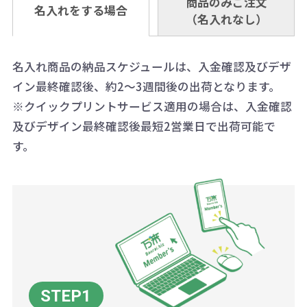
※振り込み手数料はお客さま負担と
商品のみご注文
同じ版で多くの数量を印刷すると、1
名入れをする場合
料頂戴する場合がございます。
お問合せ先
（名入れなし）
金いただければ翌日着でお送りする
なりますのでご注意ください。
個当たりの印刷代単価がお安くなり
0120-979-907
ことも可能です）
ます。
詳細はこちらご確認ください。
AM10:00～PM5:00（土・日・祝日を
お急ぎの場合、ご相談ください。最
名入れ商品の納品スケジュールは、入金確認及びデザ
一方、数量が少なく一定数に満たな
配送について
除く平日）
イン最終確認後、約2～3週間後の出荷となります。
大限努力いたします。
い場合は、単価計算ではなく、印刷
※クイックプリントサービス適用の場合は、入金確認
代の基本料金を一式頂戴する場合が
及びデザイン最終確認後最短2営業日で出荷可能で
ございます。
す。
ボリュームディスカウントの計算は
商品や印刷方法によって異なります
ので、予めご了承ください。
例：200個未満（1式：18,000円）
200個~499個の場合：42円（1個
当たり）