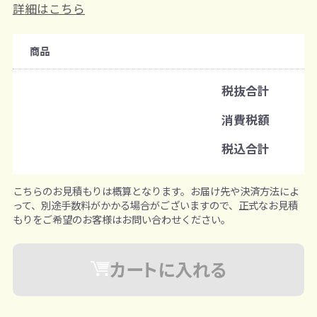
購入条件
詳細はこちら
注文可能数
商品
既製品：400個から
名入れあり：100個から
色柄指定：1個から
税抜合計
注文単位
消費税額
1個ずつ追加可能
税込合計
※既製品サンプルは各色3個まで
こちらのお見積もりは概算となります。お届け先や決済方法によ
って、別途手数料がかかる場合がございますので、正式なお見積
もりをご希望のお客様はお問い合わせください。
カートに入れる