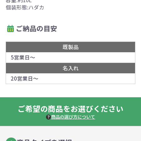
容量:約10L
個装形態:ハダカ
ご納品の目安
既製品
5営業日～
名入れ
20営業日～
ご希望の商品をお選びください
商品の選び方について