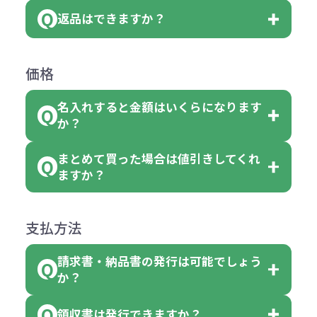
いる商品は、本体色の指定が可能で
どと表記されている商品に付きまし
は、100個以上でしたら、何個でも
返品はできますか？
す。
お客様都合でのキャンセルは、制作
ては色指定が出来ません。
可能です。
商品によって色指定可能な数量が異
過程の進行状況により、お受けでき
例えば4色取混ぜの商品を400個ご注
返品は承っておりません。あらかじ
なります。商品詳細をご確認くださ
価格
ない場合や別途料金が発生する場合
文いただいた場合には4色がそれぞ
めご了承ください。
い。
がございます。
れ等分で100個ずつ入って参ります。
名入れすると金額はいくらになります
ただし下記の場合は承っております
例えば…
ご注文の際は、十分にご確認・ご検
か？
（割り切れない場合は数個単位で前
のでお問合せください。
「セルトナ・ツートンポータブルス
討をお願いいたします。
後する場合もございます）
まとめて買った場合は値引きしてくれ
●初期不良または不良品（破損、故
但し、ロゴなど名入れ印刷をされる
クエアトート」を300個注文した場
名入れありの場合の代金の計算方法
色指定できる商品に付きましては商
ますか？
障）の場合
場合、商品本体の色にあわせて印刷
合
は下記の通りです。
品詳細の購入の所で色が選べるよう
●ご注文商品と違うものが届いた場
色を変えることはできます。（別途
「セルトナ・ツートンポータブルス
になっております。
商品によりますが、お見積もりさせ
支払方法
合
費用）
クエアトート」は10個単位でしたら
計算例：
ていただきます。
●名入れ、オリジナルの内容が異な
色を指定出来るので、ピンクを100
請求書・納品書の発行は可能でしょう
＜1色印刷の場合＞
見積もりサポート
から個別でお問い
っていた場合
か？
個、ブルーを90個、イエローを110
（提供価格（商品代）+名入れ費用
合わせください。
ご連絡後、新しい商品と交換、修理
個 合計300個 と色を指定する事
（印刷代））×枚数+製版代
領収書は発行できますか？