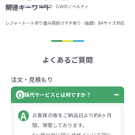
関連キーワード
季節のノベルティ特集
ＧＷのノベルティ
レジャー
トート
折り畳み
肩掛け
マチ有り（船底）
B4サイズ対応
よくあるご質問
注文・見積もり
版代サービスとは何ですか？
お客様の版をご納品日より約6ヶ月
間、保管しております。
6ヶ月以内に同じデザインにて同じ