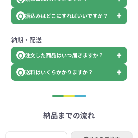
会員様はマイページより各種帳票の
または返金にて対応させていただき
が出来ます。
＜多色印刷（2色以上）の場合＞
ダウンロードが可能です。
ます。
振込みはどこにすればいいですか？
（提供価格（商品代）+名入れ費用
会員様はマイページより各種帳票の
詳しくはこちらはご確認ください。
その際不良品については送料着払い
【色指定の仕方】
（印刷代）×色数）×枚数+製版代
ダウンロードが可能です。
にて一度ご連絡の上、当社にご返却
数量を入力の欄で、ご希望の本体色
下記口座にお願いします。
×色数
納期・配送
詳しくはこちらはご確認ください。
領収書のダウンロード
ください。
に必要な個数を入力ください。
■三菱UFJ銀行
※例えば2色印刷の場合には、名入
（商品の状態により、対応が変わる
注文した商品はいつ届きますか？
※10個単位など購入できる単位が決
小田井支店（おたいしてん）
れ費用が2倍、製版代が2倍必要で
領収書のダウンロード
場合もございます）
まっている場合は、その単位に当て
当座 0204160 株式会社モノベーシ
す。
送料はいくらかかりますか？
※不良商品をご返却いただけない場
はまらない数を入力すると、アラー
既製品の場合、ご入金確認後3営業
ョン
※商品やデザインによっては多色印
合は返品に応じられない場合がござ
トがでます。
日以降、名入れ印刷ありの場合は、
刷が出来ない場合もございます。ご
1回のご注文合計金額が3万円未満(税
います。あらかじめご了承くださ
アラートに従って数を調整してくだ
ご入金確認後約3週間となります。
■ゆうちょ銀行（振替口座）
相談下さい。
抜)の場合、送料をご納品1箇所に付
い。
さい。
但し、商品によって個別に納期を設
口座記号番号 00880-8-189695
き別途申し受けます。
納品までの流れ
※不良商品は商品到着後7営業日以
定しているものもあります。
口座名 株式会社モノベーション
なお、印刷代はボリュームディスカ
※3万円以上(税抜)のご注文の場合で
内に当社宛に着払いでお送りくださ
（例えば無地ポケットティッシュで
ウント式になっております。
も複数ヶ所への納品の場合、別途送
い。
あれば、午前中までにご注文とご入