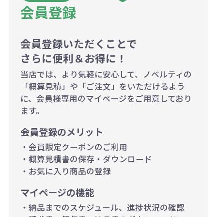
会員登録
500個~999個の場合：35円（1個
当たり）
1,000個以上：28円（1個当た
会員登録いただくことで
さらに便利＆お得に！
り）
当店では、より気軽に安心して、ノベルティの
「概算見積」や「ご注文」をいただけるよう
に、会員様専用のマイページをご用意しており
ます。
会員登録のメリット
・会員限定クーポンのご利用
・概算見積書の保存・ダウンロード
・お気に入り商品の登録
マイページの機能
・納品までのスケジュール、進捗状況の確認