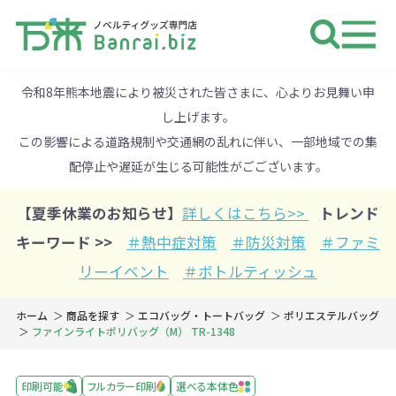
ノベルティ 専門店 万来ドットbiz 
令和8年熊本地震により被災された皆さまに、心よりお見舞い申
し上げます。
この影響による道路規制や交通網の乱れに伴い、一部地域での集
配停止や遅延が生じる可能性がごございます。
【夏季休業のお知らせ】
詳しくはこちら>>
トレンド
キーワード >>
＃熱中症対策
＃防災対策
＃ファミ
リーイベント
＃ボトルティッシュ
ホーム
商品を探す
エコバッグ・トートバッグ
ポリエステルバッグ
ファインライトポリバッグ（M） TR-1348
印刷可能
フルカラー印刷
選べる本体色