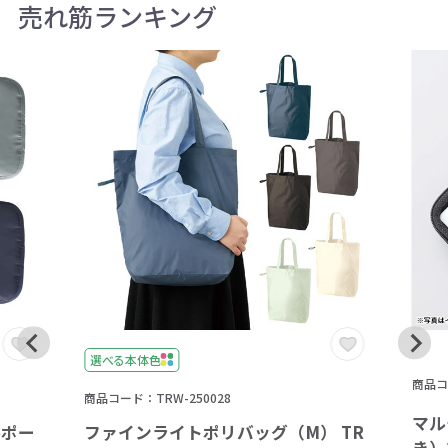
売れ筋ランキング
選べる本体色
商品コー
商品コード：TRW-250028
マル
ルポー
ファインライトポリバッグ（M） TR
き）2