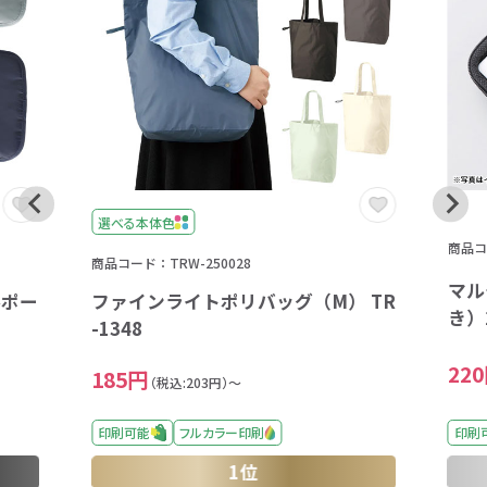
選べる本体色
商品コー
商品コード：TRW-250028
マル
ルポー
ファインライトポリバッグ（M） TR
き）2
-1348
22
185円
（税込:203円）～
印刷可能
フルカラー印刷
印刷
1位