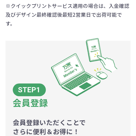
※クイックプリントサービス適用の場合は、入金確認
代の基本料金を一式頂戴する場合が
及びデザイン最終確認後最短2営業日で出荷可能で
ございます。
す。
ボリュームディスカウントの計算は
商品や印刷方法によって異なります
ので、予めご了承ください。
例：200個未満（1式：18,000円）
200個~499個の場合：42円（1個
当たり）
会員登録
500個~999個の場合：35円（1個
当たり）
1,000個以上：28円（1個当た
会員登録いただくことで
さらに便利＆お得に！
り）