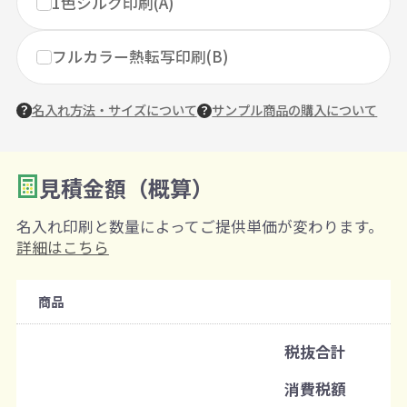
1色シルク印刷(A)
フルカラー熱転写印刷(B)
名入れ方法・サイズについて
サンプル商品の購入について
見積金額（概算）
数量を入力
2
名入れ印刷と数量によってご提供単価が変わります。
購入条件
詳細はこちら
注文可能数
商品
既製品：120個から
名入れあり：100個から
税抜合計
注文単位
消費税額
1個ずつ追加可能