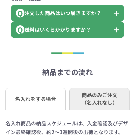
領収書のダウンロード
ください。
に必要な個数を入力ください。
■三菱UFJ銀行
※例えば2色印刷の場合には、名入
（商品の状態により、対応が変わる
注文した商品はいつ届きますか？
※10個単位など購入できる単位が決
小田井支店（おたいしてん）
れ費用が2倍、製版代が2倍必要で
領収書のダウンロード
場合もございます）
まっている場合は、その単位に当て
当座 0204160 株式会社モノベーシ
す。
送料はいくらかかりますか？
※不良商品をご返却いただけない場
はまらない数を入力すると、アラー
既製品の場合、ご入金確認後3営業
ョン
※商品やデザインによっては多色印
合は返品に応じられない場合がござ
トがでます。
日以降、名入れ印刷ありの場合は、
刷が出来ない場合もございます。ご
1回のご注文合計金額が3万円未満(税
います。あらかじめご了承くださ
アラートに従って数を調整してくだ
ご入金確認後約3週間となります。
■ゆうちょ銀行（振替口座）
相談下さい。
抜)の場合、送料をご納品1箇所に付
い。
さい。
但し、商品によって個別に納期を設
口座記号番号 00880-8-189695
き別途申し受けます。
納品までの流れ
※不良商品は商品到着後7営業日以
定しているものもあります。
口座名 株式会社モノベーション
なお、印刷代はボリュームディスカ
※3万円以上(税抜)のご注文の場合で
内に当社宛に着払いでお送りくださ
（例えば無地ポケットティッシュで
ウント式になっております。
も複数ヶ所への納品の場合、別途送
い。
あれば、午前中までにご注文とご入
※振り込み手数料はお客さま負担と
商品のみご注文
同じ版で多くの数量を印刷すると、1
名入れをする場合
料頂戴する場合がございます。
お問合せ先
（名入れなし）
金いただければ翌日着でお送りする
なりますのでご注意ください。
個当たりの印刷代単価がお安くなり
0120-979-907
ことも可能です）
ます。
詳細はこちらご確認ください。
AM10:00～PM5:00（土・日・祝日を
お急ぎの場合、ご相談ください。最
名入れ商品の納品スケジュールは、入金確認及びデザ
一方、数量が少なく一定数に満たな
配送について
除く平日）
イン最終確認後、約2～3週間後の出荷となります。
大限努力いたします。
い場合は、単価計算ではなく、印刷