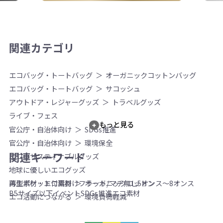
関連カテゴリ
エコバッグ・トートバッグ
オーガニックコットンバッグ
エコバッグ・トートバッグ
サコッシュ
アウトドア・レジャーグッズ
トラベルグッズ
ライブ・フェス
もっと見る
官公庁・自治体向け
SDGs推進
官公庁・自治体向け
環境保全
関連キーワード
エコ・サスティナブルグッズ
地球に優しいエコグッズ
薄型
ポケット付
肩掛け
フラット/マチ無し
5オンス～8オンス
再生素材・エコ素材
オーガニックコットン
B5サイズ以下
イベント
SDGs推進
エコ素材
エコ活動につながる
環境負荷軽減