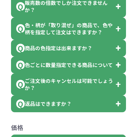
販売数の倍数でしか注文できません
か？
色・柄が「取り混ぜ」の商品で、色や
一部商品（※）を除き、注文可能数
柄を指定して注文はできますか？
以上でしたら、何個でもご注文可能
商品の色指定は出来ますか？
です。
「色・柄 取り混ぜ」のラベルがつい
※10個単位の規制がある商品は、10
ている商品は、色指定不可となって
色ごとに数量指定できる商品について
色指定できる商品もございますが商
個、20個と10個単位でのご注文とな
おり、残念ながら指定はできませ
品の詳細に「色・柄 取り混ぜ」のラ
ります。
ご注文後のキャンセルは可能でしょう
ん。
「選べる本体色」のラベルが付いて
か？
ベルや商品画像に「〇色取混ぜ」な
【例】注文可能数が100個の場合
いる商品は、本体色の指定が可能で
どと表記されている商品に付きまし
は、100個以上でしたら、何個でも
返品はできますか？
す。
お客様都合でのキャンセルは、制作
ては色指定が出来ません。
可能です。
商品によって色指定可能な数量が異
過程の進行状況により、お受けでき
例えば4色取混ぜの商品を400個ご注
返品は承っておりません。あらかじ
なります。商品詳細をご確認くださ
価格
ない場合や別途料金が発生する場合
文いただいた場合には4色がそれぞ
めご了承ください。
い。