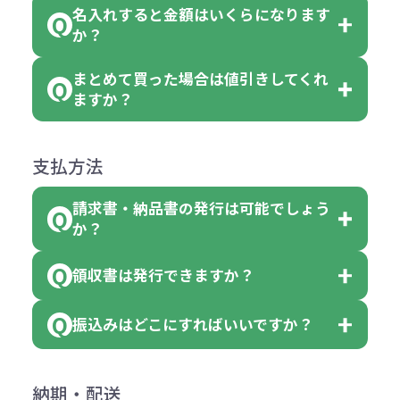
がございます。
れ等分で100個ずつ入って参ります。
名入れすると金額はいくらになります
ただし下記の場合は承っております
例えば…
ご注文の際は、十分にご確認・ご検
か？
（割り切れない場合は数個単位で前
のでお問合せください。
「セルトナ・ツートンポータブルス
討をお願いいたします。
後する場合もございます）
まとめて買った場合は値引きしてくれ
●初期不良または不良品（破損、故
但し、ロゴなど名入れ印刷をされる
クエアトート」を300個注文した場
名入れありの場合の代金の計算方法
色指定できる商品に付きましては商
ますか？
障）の場合
場合、商品本体の色にあわせて印刷
合
は下記の通りです。
品詳細の購入の所で色が選べるよう
●ご注文商品と違うものが届いた場
色を変えることはできます。（別途
「セルトナ・ツートンポータブルス
になっております。
商品によりますが、お見積もりさせ
支払方法
合
費用）
クエアトート」は10個単位でしたら
計算例：
ていただきます。
●名入れ、オリジナルの内容が異な
色を指定出来るので、ピンクを100
請求書・納品書の発行は可能でしょう
＜1色印刷の場合＞
見積もりサポート
から個別でお問い
っていた場合
か？
個、ブルーを90個、イエローを110
（提供価格（商品代）+名入れ費用
合わせください。
ご連絡後、新しい商品と交換、修理
個 合計300個 と色を指定する事
（印刷代））×枚数+製版代
領収書は発行できますか？
会員様はマイページより各種帳票の
または返金にて対応させていただき
が出来ます。
＜多色印刷（2色以上）の場合＞
ダウンロードが可能です。
ます。
振込みはどこにすればいいですか？
（提供価格（商品代）+名入れ費用
会員様はマイページより各種帳票の
詳しくはこちらはご確認ください。
その際不良品については送料着払い
【色指定の仕方】
（印刷代）×色数）×枚数+製版代
ダウンロードが可能です。
にて一度ご連絡の上、当社にご返却
数量を入力の欄で、ご希望の本体色
下記口座にお願いします。
×色数
納期・配送
詳しくはこちらはご確認ください。