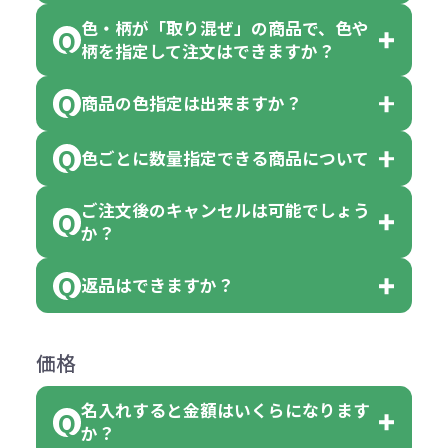
色・柄が「取り混ぜ」の商品で、色や
一部商品（※）を除き、注文可能数
柄を指定して注文はできますか？
以上でしたら、何個でもご注文可能
商品の色指定は出来ますか？
です。
「色・柄 取り混ぜ」のラベルがつい
※10個単位の規制がある商品は、10
ている商品は、色指定不可となって
色ごとに数量指定できる商品について
色指定できる商品もございますが商
個、20個と10個単位でのご注文とな
おり、残念ながら指定はできませ
品の詳細に「色・柄 取り混ぜ」のラ
ります。
ご注文後のキャンセルは可能でしょう
ん。
「選べる本体色」のラベルが付いて
か？
ベルや商品画像に「〇色取混ぜ」な
【例】注文可能数が100個の場合
いる商品は、本体色の指定が可能で
どと表記されている商品に付きまし
は、100個以上でしたら、何個でも
返品はできますか？
す。
お客様都合でのキャンセルは、制作
ては色指定が出来ません。
可能です。
商品によって色指定可能な数量が異
過程の進行状況により、お受けでき
例えば4色取混ぜの商品を400個ご注
返品は承っておりません。あらかじ
なります。商品詳細をご確認くださ
価格
ない場合や別途料金が発生する場合
文いただいた場合には4色がそれぞ
めご了承ください。
い。
がございます。
れ等分で100個ずつ入って参ります。
名入れすると金額はいくらになります
ただし下記の場合は承っております
例えば…
ご注文の際は、十分にご確認・ご検
か？
（割り切れない場合は数個単位で前