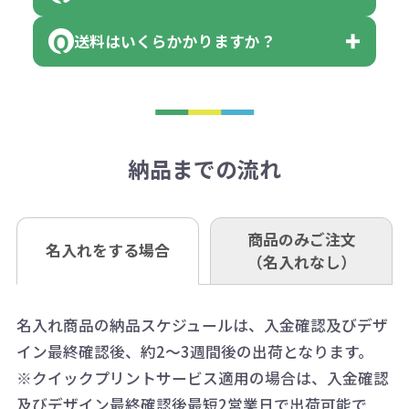
領収書のダウンロード
場合もございます）
まっている場合は、その単位に当て
当座 0204160 株式会社モノベーシ
す。
送料はいくらかかりますか？
※不良商品をご返却いただけない場
はまらない数を入力すると、アラー
既製品の場合、ご入金確認後3営業
ョン
※商品やデザインによっては多色印
合は返品に応じられない場合がござ
トがでます。
日以降、名入れ印刷ありの場合は、
刷が出来ない場合もございます。ご
1回のご注文合計金額が3万円未満(税
います。あらかじめご了承くださ
アラートに従って数を調整してくだ
ご入金確認後約3週間となります。
■ゆうちょ銀行（振替口座）
相談下さい。
抜)の場合、送料をご納品1箇所に付
い。
さい。
但し、商品によって個別に納期を設
口座記号番号 00880-8-189695
き別途申し受けます。
納品までの流れ
※不良商品は商品到着後7営業日以
定しているものもあります。
口座名 株式会社モノベーション
なお、印刷代はボリュームディスカ
※3万円以上(税抜)のご注文の場合で
内に当社宛に着払いでお送りくださ
（例えば無地ポケットティッシュで
ウント式になっております。
も複数ヶ所への納品の場合、別途送
い。
あれば、午前中までにご注文とご入
※振り込み手数料はお客さま負担と
商品のみご注文
同じ版で多くの数量を印刷すると、1
名入れをする場合
料頂戴する場合がございます。
お問合せ先
（名入れなし）
金いただければ翌日着でお送りする
なりますのでご注意ください。
個当たりの印刷代単価がお安くなり
0120-979-907
ことも可能です）
ます。
詳細はこちらご確認ください。
AM10:00～PM5:00（土・日・祝日を
お急ぎの場合、ご相談ください。最
名入れ商品の納品スケジュールは、入金確認及びデザ
一方、数量が少なく一定数に満たな
配送について
除く平日）
イン最終確認後、約2～3週間後の出荷となります。
大限努力いたします。
い場合は、単価計算ではなく、印刷
※クイックプリントサービス適用の場合は、入金確認
代の基本料金を一式頂戴する場合が
及びデザイン最終確認後最短2営業日で出荷可能で