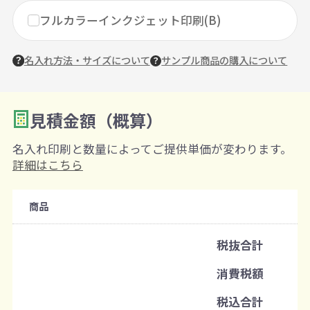
フルカラーインクジェット印刷(B)
名入れ方法・サイズについて
サンプル商品の購入について
見積金額（概算）
数量を入力
2
名入れ印刷と数量によってご提供単価が変わります。
購入条件
詳細はこちら
注文可能数
商品
既製品：100個から
名入れあり：100個から
税抜合計
注文単位
消費税額
1個ずつ追加可能
※既製品サンプルは各色3個まで
税込合計