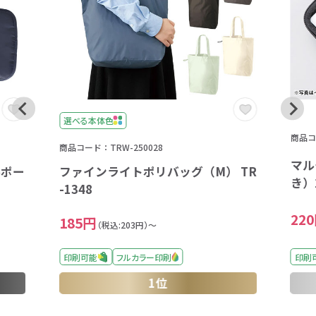
選べる本体色
商品コー
商品コード：TRW-250028
マル
ルポー
ファインライトポリバッグ（M） TR
き）2
-1348
22
185円
（税込:203円）～
印刷可能
フルカラー印刷
印刷
1位