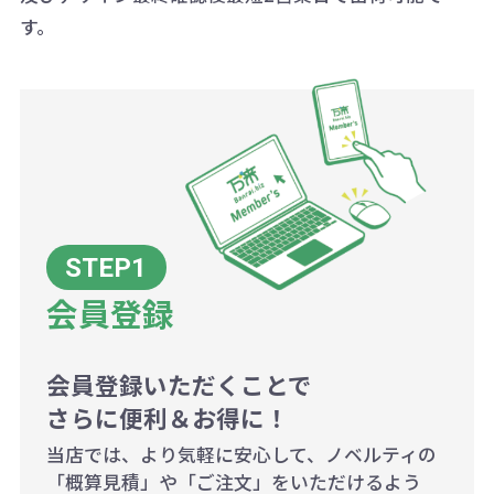
ございます。
す。
ボリュームディスカウントの計算は
商品や印刷方法によって異なります
ので、予めご了承ください。
例：200個未満（1式：18,000円）
200個~499個の場合：42円（1個
当たり）
会員登録
500個~999個の場合：35円（1個
当たり）
1,000個以上：28円（1個当た
会員登録いただくことで
さらに便利＆お得に！
り）
当店では、より気軽に安心して、ノベルティの
「概算見積」や「ご注文」をいただけるよう