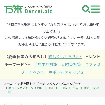
ノベルティ 専門店 万来ドットbiz 
令和8年熊本地震により被災された皆さまに、心よりお見舞い申
し上げます。
この影響による道路規制や交通網の乱れに伴い、一部地域での集
配停止や遅延が生じる可能性がごございます。
【夏季休業のお知らせ】
詳しくはこちら>>
トレンド
キーワード >>
＃熱中症対策
＃防災対策
＃ファミ
リーイベント
＃ボトルティッシュ
ホーム
商品を探す
ポーチ
クリア・ビニールポーチ
カラーファスナークリアポーチ（S） TP-0042【ﾌﾞﾗｯｸ/ｲｴﾛｰ/ﾎﾜｲﾄ：欠品
中】