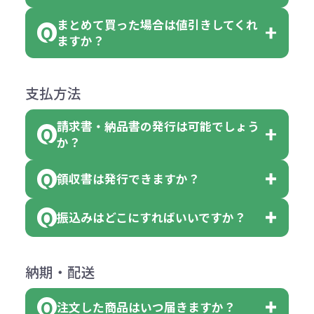
のでお問合せください。
「セルトナ・ツートンポータブルス
討をお願いいたします。
後する場合もございます）
まとめて買った場合は値引きしてくれ
●初期不良または不良品（破損、故
但し、ロゴなど名入れ印刷をされる
クエアトート」を300個注文した場
名入れありの場合の代金の計算方法
色指定できる商品に付きましては商
ますか？
障）の場合
場合、商品本体の色にあわせて印刷
合
は下記の通りです。
品詳細の購入の所で色が選べるよう
●ご注文商品と違うものが届いた場
色を変えることはできます。（別途
「セルトナ・ツートンポータブルス
になっております。
商品によりますが、お見積もりさせ
支払方法
合
費用）
クエアトート」は10個単位でしたら
計算例：
ていただきます。
●名入れ、オリジナルの内容が異な
色を指定出来るので、ピンクを100
請求書・納品書の発行は可能でしょう
＜1色印刷の場合＞
見積もりサポート
から個別でお問い
っていた場合
か？
個、ブルーを90個、イエローを110
（提供価格（商品代）+名入れ費用
合わせください。
ご連絡後、新しい商品と交換、修理
個 合計300個 と色を指定する事
（印刷代））×枚数+製版代
領収書は発行できますか？
会員様はマイページより各種帳票の
または返金にて対応させていただき
が出来ます。
＜多色印刷（2色以上）の場合＞
ダウンロードが可能です。
ます。
振込みはどこにすればいいですか？
（提供価格（商品代）+名入れ費用
会員様はマイページより各種帳票の
詳しくはこちらはご確認ください。
その際不良品については送料着払い
【色指定の仕方】
（印刷代）×色数）×枚数+製版代
ダウンロードが可能です。
にて一度ご連絡の上、当社にご返却
数量を入力の欄で、ご希望の本体色
下記口座にお願いします。
×色数
納期・配送
詳しくはこちらはご確認ください。
領収書のダウンロード
ください。
に必要な個数を入力ください。
■三菱UFJ銀行
※例えば2色印刷の場合には、名入
（商品の状態により、対応が変わる
注文した商品はいつ届きますか？
※10個単位など購入できる単位が決
小田井支店（おたいしてん）
れ費用が2倍、製版代が2倍必要で