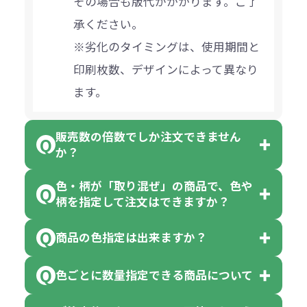
その場合も版代がかかります。ご了
承ください。
※劣化のタイミングは、使用期間と
印刷枚数、デザインによって異なり
ます。
販売数の倍数でしか注文できません
か？
色・柄が「取り混ぜ」の商品で、色や
一部商品（※）を除き、注文可能数
柄を指定して注文はできますか？
以上でしたら、何個でもご注文可能
商品の色指定は出来ますか？
です。
「色・柄 取り混ぜ」のラベルがつい
※10個単位の規制がある商品は、10
ている商品は、色指定不可となって
色ごとに数量指定できる商品について
色指定できる商品もございますが商
個、20個と10個単位でのご注文とな
おり、残念ながら指定はできませ
品の詳細に「色・柄 取り混ぜ」のラ