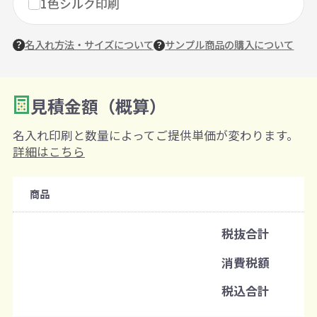
1色シルク印刷
名入れ方法・サイズについて
サンプル商品の購入について
見積金額（概算）
数量を入力
2
名入れ印刷と数量によってご提供単価が変わります。
購入条件
詳細はこちら
注文可能数
商品
既製品：50枚から
名入れあり：100枚から
税抜合計
注文単位
消費税額
1枚ずつ追加可能
※既製品サンプルは各色3個まで
税込合計