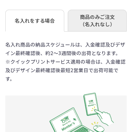
※3万円以上(税抜)のご注文の場合で
内に当社宛に着払いでお送りくださ
（例えば無地ポケットティッシュで
ウント式になっております。
も複数ヶ所への納品の場合、別途送
い。
あれば、午前中までにご注文とご入
※振り込み手数料はお客さま負担と
商品のみご注文
同じ版で多くの数量を印刷すると、1
名入れをする場合
料頂戴する場合がございます。
お問合せ先
（名入れなし）
金いただければ翌日着でお送りする
なりますのでご注意ください。
個当たりの印刷代単価がお安くなり
0120-979-907
ことも可能です）
ます。
詳細はこちらご確認ください。
AM10:00～PM5:00（土・日・祝日を
お急ぎの場合、ご相談ください。最
名入れ商品の納品スケジュールは、入金確認及びデザ
一方、数量が少なく一定数に満たな
配送について
除く平日）
イン最終確認後、約2～3週間後の出荷となります。
大限努力いたします。
い場合は、単価計算ではなく、印刷
※クイックプリントサービス適用の場合は、入金確認
代の基本料金を一式頂戴する場合が
及びデザイン最終確認後最短2営業日で出荷可能で
ございます。
す。
ボリュームディスカウントの計算は
商品や印刷方法によって異なります
ので、予めご了承ください。
例：200個未満（1式：18,000円）