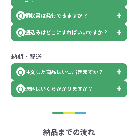
個、ブルーを90個、イエローを110
（提供価格（商品代）+名入れ費用
合わせください。
ご連絡後、新しい商品と交換、修理
個 合計300個 と色を指定する事
（印刷代））×枚数+製版代
領収書は発行できますか？
会員様はマイページより各種帳票の
または返金にて対応させていただき
が出来ます。
＜多色印刷（2色以上）の場合＞
ダウンロードが可能です。
ます。
振込みはどこにすればいいですか？
（提供価格（商品代）+名入れ費用
会員様はマイページより各種帳票の
詳しくはこちらはご確認ください。
その際不良品については送料着払い
【色指定の仕方】
（印刷代）×色数）×枚数+製版代
ダウンロードが可能です。
にて一度ご連絡の上、当社にご返却
数量を入力の欄で、ご希望の本体色
下記口座にお願いします。
×色数
納期・配送
詳しくはこちらはご確認ください。
領収書のダウンロード
ください。
に必要な個数を入力ください。
■三菱UFJ銀行
※例えば2色印刷の場合には、名入
（商品の状態により、対応が変わる
注文した商品はいつ届きますか？
※10個単位など購入できる単位が決
小田井支店（おたいしてん）
れ費用が2倍、製版代が2倍必要で
領収書のダウンロード
場合もございます）
まっている場合は、その単位に当て
当座 0204160 株式会社モノベーシ
す。
送料はいくらかかりますか？
※不良商品をご返却いただけない場
はまらない数を入力すると、アラー
既製品の場合、ご入金確認後3営業
ョン
※商品やデザインによっては多色印
合は返品に応じられない場合がござ
トがでます。
日以降、名入れ印刷ありの場合は、
刷が出来ない場合もございます。ご
1回のご注文合計金額が3万円未満(税
います。あらかじめご了承くださ
アラートに従って数を調整してくだ
ご入金確認後約3週間となります。
■ゆうちょ銀行（振替口座）
相談下さい。
抜)の場合、送料をご納品1箇所に付
い。
さい。
但し、商品によって個別に納期を設
口座記号番号 00880-8-189695
き別途申し受けます。
納品までの流れ
※不良商品は商品到着後7営業日以
定しているものもあります。
口座名 株式会社モノベーション
なお、印刷代はボリュームディスカ