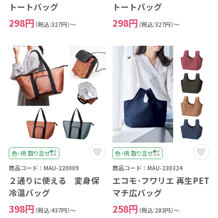
トートバッグ
トートバッグ
298円
298円
（税込:327円）～
（税込:327円）～
色・柄 取り混ぜ
色・柄 取り混ぜ
商品コード：MAU-220009
商品コード：MAU-230324
２通りに使える 変身保
エコモ･フワリエ 再生PET
冷温バッグ
マチ広バッグ
398円
258円
（税込:437円）～
（税込:283円）～