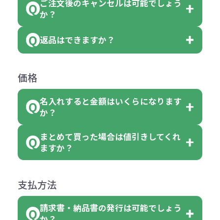
ります。
ご注文後のキャンセルは可能でしょう
ん。
「選べる本体色」のラベルが付いて
か？
ベルや商品画像に「〇色取混ぜ」な
【例】注文可能数が100個の場合
いる商品は、本体色の指定が可能で
どと表記されている商品に付きまし
は、100個以上でしたら、何個でも
返品はできますか？
す。
お客様都合でのキャンセルは、制作
ては色指定が出来ません。
可能です。
商品によって色指定可能な数量が異
過程の進行状況により、お受けでき
例えば4色取混ぜの商品を400個ご注
返品は承っておりません。あらかじ
なります。商品詳細をご確認くださ
価格
ない場合や別途料金が発生する場合
文いただいた場合には4色がそれぞ
めご了承ください。
い。
がございます。
れ等分で100個ずつ入って参ります。
名入れすると金額はいくらになります
ただし下記の場合は承っております
例えば…
ご注文の際は、十分にご確認・ご検
か？
（割り切れない場合は数個単位で前
のでお問合せください。
「セルトナ・ツートンポータブルス
討をお願いいたします。
後する場合もございます）
まとめて買った場合は値引きしてくれ
●初期不良または不良品（破損、故
但し、ロゴなど名入れ印刷をされる
クエアトート」を300個注文した場
名入れありの場合の代金の計算方法
色指定できる商品に付きましては商
ますか？
障）の場合
場合、商品本体の色にあわせて印刷
合
は下記の通りです。
品詳細の購入の所で色が選べるよう
●ご注文商品と違うものが届いた場
色を変えることはできます。（別途
「セルトナ・ツートンポータブルス
になっております。
商品によりますが、お見積もりさせ
支払方法
合
費用）
クエアトート」は10個単位でしたら
計算例：
ていただきます。
●名入れ、オリジナルの内容が異な
色を指定出来るので、ピンクを100
請求書・納品書の発行は可能でしょう
＜1色印刷の場合＞
見積もりサポート
から個別でお問い
っていた場合
か？