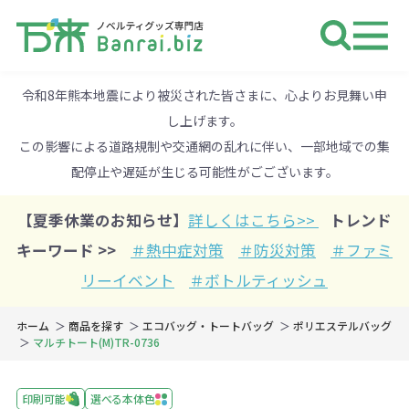
ノベルティ 専門店 万来ドットbiz 
令和8年熊本地震により被災された皆さまに、心よりお見舞い申
し上げます。
この影響による道路規制や交通網の乱れに伴い、一部地域での集
配停止や遅延が生じる可能性がごございます。
【夏季休業のお知らせ】
詳しくはこちら>>
トレンド
キーワード >>
＃熱中症対策
＃防災対策
＃ファミ
リーイベント
＃ボトルティッシュ
ホーム
商品を探す
エコバッグ・トートバッグ
ポリエステルバッグ
マルチトート(M)TR-0736
印刷可能
選べる本体色