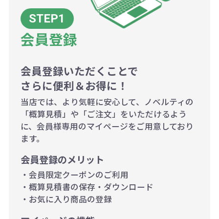
200個~499個の場合：42円（1個
当たり）
会員登録
500個~999個の場合：35円（1個
当たり）
1,000個以上：28円（1個当た
会員登録いただくことで
さらに便利＆お得に！
り）
当店では、より気軽に安心して、ノベルティの
「概算見積」や「ご注文」をいただけるよう
に、会員様専用のマイページをご用意しており
ます。
会員登録のメリット
・会員限定クーポンのご利用
・概算見積書の保存・ダウンロード
・お気に入り商品の登録