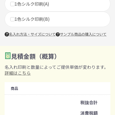
1色シルク印刷(A)
1色シルク印刷(B)
名入れ方法・サイズについて
サンプル商品の購入について
見積金額（概算）
数量を入力
2
名入れ印刷と数量によってご提供単価が変わります。
購入条件
詳細はこちら
注文可能数
商品
既製品：60個から
名入れあり：240個から
税抜合計
注文単位
消費税額
1個ずつ追加可能