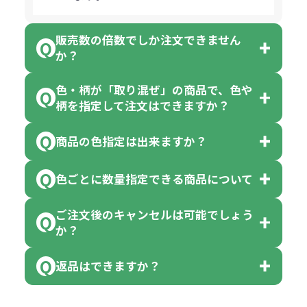
販売数の倍数でしか注文できません
か？
色・柄が「取り混ぜ」の商品で、色や
一部商品（※）を除き、注文可能数
柄を指定して注文はできますか？
以上でしたら、何個でもご注文可能
商品の色指定は出来ますか？
です。
「色・柄 取り混ぜ」のラベルがつい
※10個単位の規制がある商品は、10
ている商品は、色指定不可となって
色ごとに数量指定できる商品について
色指定できる商品もございますが商
個、20個と10個単位でのご注文とな
おり、残念ながら指定はできませ
品の詳細に「色・柄 取り混ぜ」のラ
ります。
ご注文後のキャンセルは可能でしょう
ん。
「選べる本体色」のラベルが付いて
か？
ベルや商品画像に「〇色取混ぜ」な
【例】注文可能数が100個の場合
いる商品は、本体色の指定が可能で
どと表記されている商品に付きまし
は、100個以上でしたら、何個でも
返品はできますか？
す。
お客様都合でのキャンセルは、制作
ては色指定が出来ません。
可能です。
商品によって色指定可能な数量が異
過程の進行状況により、お受けでき
例えば4色取混ぜの商品を400個ご注