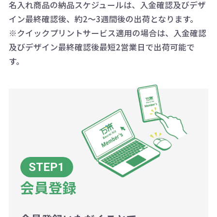
AM10:00～PM5:00（土・日・祝日を
お急ぎの場合、ご相談ください。最
名入れ商品の納品スケジュールは、入金確認及びデザ
一方、数量が少なく一定数に満たな
配送について
除く平日）
イン最終確認後、約2～3週間後の出荷となります。
大限努力いたします。
い場合は、単価計算ではなく、印刷
※クイックプリントサービス適用の場合は、入金確認
代の基本料金を一式頂戴する場合が
及びデザイン最終確認後最短2営業日で出荷可能で
ございます。
す。
ボリュームディスカウントの計算は
商品や印刷方法によって異なります
ので、予めご了承ください。
例：200個未満（1式：18,000円）
200個~499個の場合：42円（1個
当たり）
会員登録
500個~999個の場合：35円（1個
当たり）
1,000個以上：28円（1個当た