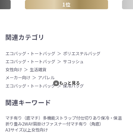
1位
関連カテゴリ
エコバッグ・トートバッグ
ポリエステルバッグ
エコバッグ・トートバッグ
サコッシュ
女性向け
生活雑貨
メーカー向け
アパレル
もっと見る
エコバッグ・トートバッグ
保冷バッグ
関連キーワード
マチ有り（底マチ）
多機能
ストラップ付
仕切りあり
保冷・保温
折り畳み
2WAY
肩掛け
ファスナー付
マチ有り（角底）
A3サイズ以上
女性向け