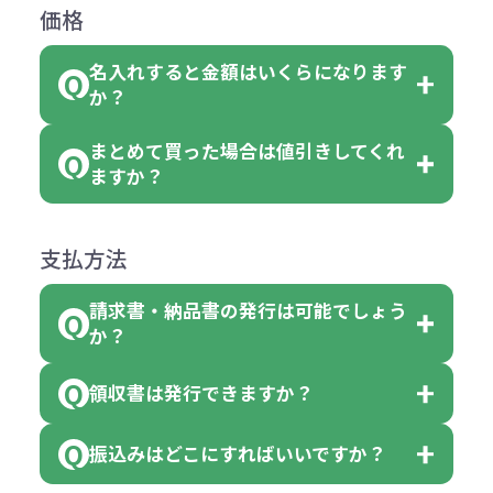
返品は承っておりません。あらかじ
なります。商品詳細をご確認くださ
価格
ない場合や別途料金が発生する場合
文いただいた場合には4色がそれぞ
めご了承ください。
い。
がございます。
れ等分で100個ずつ入って参ります。
名入れすると金額はいくらになります
ただし下記の場合は承っております
例えば…
ご注文の際は、十分にご確認・ご検
か？
（割り切れない場合は数個単位で前
のでお問合せください。
「セルトナ・ツートンポータブルス
討をお願いいたします。
後する場合もございます）
まとめて買った場合は値引きしてくれ
●初期不良または不良品（破損、故
但し、ロゴなど名入れ印刷をされる
クエアトート」を300個注文した場
名入れありの場合の代金の計算方法
色指定できる商品に付きましては商
ますか？
障）の場合
場合、商品本体の色にあわせて印刷
合
は下記の通りです。
品詳細の購入の所で色が選べるよう
●ご注文商品と違うものが届いた場
色を変えることはできます。（別途
「セルトナ・ツートンポータブルス
になっております。
商品によりますが、お見積もりさせ
支払方法
合
費用）
クエアトート」は10個単位でしたら
計算例：
ていただきます。
●名入れ、オリジナルの内容が異な
色を指定出来るので、ピンクを100
請求書・納品書の発行は可能でしょう
＜1色印刷の場合＞
見積もりサポート
から個別でお問い
っていた場合
か？
個、ブルーを90個、イエローを110
（提供価格（商品代）+名入れ費用
合わせください。
ご連絡後、新しい商品と交換、修理
個 合計300個 と色を指定する事
（印刷代））×枚数+製版代
領収書は発行できますか？
会員様はマイページより各種帳票の
または返金にて対応させていただき
が出来ます。
＜多色印刷（2色以上）の場合＞
ダウンロードが可能です。
ます。
振込みはどこにすればいいですか？
（提供価格（商品代）+名入れ費用
会員様はマイページより各種帳票の
詳しくはこちらはご確認ください。
その際不良品については送料着払い
【色指定の仕方】