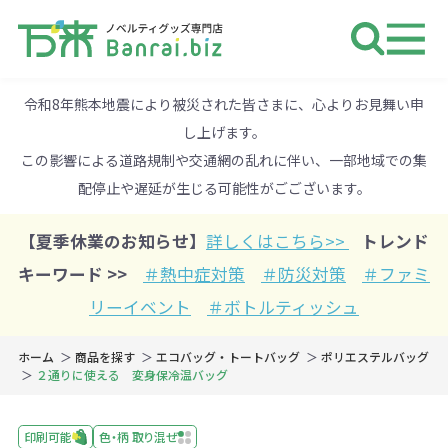
ノベルティ 専門店 万来ドットbiz 
令和8年熊本地震により被災された皆さまに、心よりお見舞い申
し上げます。
この影響による道路規制や交通網の乱れに伴い、一部地域での集
配停止や遅延が生じる可能性がごございます。
【夏季休業のお知らせ】
詳しくはこちら>>
トレンド
キーワード >>
＃熱中症対策
＃防災対策
＃ファミ
リーイベント
＃ボトルティッシュ
ホーム
商品を探す
エコバッグ・トートバッグ
ポリエステルバッグ
２通りに使える 変身保冷温バッグ
印刷可能
色・柄 取り混ぜ