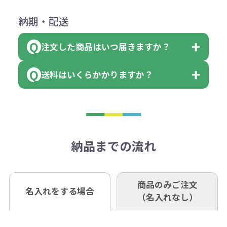
（印刷代）×色数）×枚数+製版代
ダウンロードが可能です。
にて一度ご連絡の上、当社にご返却
数量を入力の欄で、ご希望の本体色
下記口座にお願いします。
×色数
納期・配送
詳しくはこちらはご確認ください。
領収書のダウンロード
ください。
に必要な個数を入力ください。
■三菱UFJ銀行
※例えば2色印刷の場合には、名入
（商品の状態により、対応が変わる
注文した商品はいつ届きますか？
※10個単位など購入できる単位が決
小田井支店（おたいしてん）
れ費用が2倍、製版代が2倍必要で
領収書のダウンロード
場合もございます）
まっている場合は、その単位に当て
当座 0204160 株式会社モノベーシ
す。
送料はいくらかかりますか？
※不良商品をご返却いただけない場
はまらない数を入力すると、アラー
既製品の場合、ご入金確認後3営業
ョン
※商品やデザインによっては多色印
合は返品に応じられない場合がござ
トがでます。
日以降、名入れ印刷ありの場合は、
刷が出来ない場合もございます。ご
1回のご注文合計金額が3万円未満(税
います。あらかじめご了承くださ
アラートに従って数を調整してくだ
ご入金確認後約3週間となります。
■ゆうちょ銀行（振替口座）
相談下さい。
抜)の場合、送料をご納品1箇所に付
い。
さい。
但し、商品によって個別に納期を設
口座記号番号 00880-8-189695
き別途申し受けます。
納品までの流れ
※不良商品は商品到着後7営業日以
定しているものもあります。
口座名 株式会社モノベーション
なお、印刷代はボリュームディスカ
※3万円以上(税抜)のご注文の場合で
内に当社宛に着払いでお送りくださ
（例えば無地ポケットティッシュで
ウント式になっております。
も複数ヶ所への納品の場合、別途送
い。
あれば、午前中までにご注文とご入
※振り込み手数料はお客さま負担と
商品のみご注文
同じ版で多くの数量を印刷すると、1
名入れをする場合
料頂戴する場合がございます。
お問合せ先
（名入れなし）
金いただければ翌日着でお送りする
なりますのでご注意ください。
個当たりの印刷代単価がお安くなり
0120-979-907
ことも可能です）
ます。
詳細はこちらご確認ください。