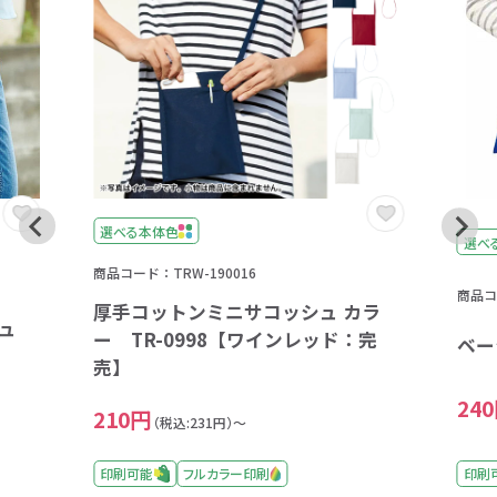
選べる本体色
選べ
商品コード：TRW-190016
商品コ
厚手コットンミニサコッシュ カラ
シュ
ー TR-0998【ワインレッド：完
ベー
売】
24
210円
（税込:231円）～
印刷可能
フルカラー印刷
印刷