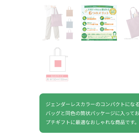
うちわ・扇子・ファン全
アウトドア・レジャーグ
ポータブルフ
タオル・ハンカチ全般
雨具全般
ひんやりグッズ全般
ラジオ・ラ
タオル
傘
冷却
般
ッズ全般
フ
あったかグッズ
お菓子・
その他
あったかグッズ全般
お菓子・食品・飲料全般
ブランケッ
お菓子
展示会向けバッグ特集
体育祭・文化
靴下
すめのノベル
ジェンダーレスカラーのコンパクトにな
バッグと同色の筒状パッケージに入って
スマホに役立つノベルティグッ
防犯・防災
プチギフトに最適なおしゃれな商品です
ズ