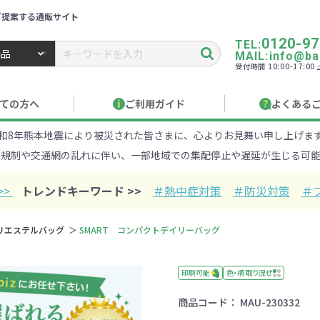
ご提案する通販サイト
0120-97
TEL:
MAIL:info@ban
受付時間 10:00-17:0
トbiz ／ 名入れ・販促品・記念品・オリジナルグッズ
ての方へ
ご利用ガイド
よくある
和8年熊本地震により被災された皆さまに、心よりお見舞い申し上げま
り作成について
見積もりサポート
のし・包装
お急ぎ在庫確認
名入
路規制や交通網の乱れに伴い、一部地域での集配停止や遅延が生じる可能
Xでのご注文
商品サンプル
印刷方
目的・シーンから探す
ターゲットから探す
>>
トレンドキーワード >>
＃熱中症対策
＃防災対策
＃
100円
101～150円
151～
リエステルバッグ
SMART コンパクトデイリーバッグ
オープンキャンパ
・エコ素材
1000円
リュック
性向け
社会貢献機能付き
1001～2000円
メーカー向け
シニア向け
ポーチ
2001～
ビジネス
卒業・入
店
ケ
印刷可能
色・柄 取り混ぜ
商品コード：
MAU-230332
01円以上
ベルティ特集
フルカラー印刷で訴求力UP
名入れ印刷
・ビニールポー
オーガニックコットン
ステンレス・ア
キャンバス
ポリエステ