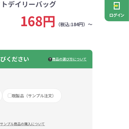
クトデイリーバッグ
PCグッズ
ポーチ
ース
・抽選会
ン雑貨
安全
念品
不織布バッグ
キャンバスポーチ
マルチケース
リサイクルレザー
ガラスマグカップ
消防・救急グッズ
生活雑貨
生活雑貨
貨
レットグッズ
バラマキ
パソコングッズ
社名入りグッズ
168円
ログイン
チャーム対象
ックバッグ
ックコットン
保冷バッグ
ラバーウッド
（税込:184円）～
タンブラー
色鉛筆・鉛筆
スタンド
ッド
ト
ステンレスボトル
バースデーカード
モバイルケース
なバッグ
豆かす
その他バッグ
麦わら
ルティ特集
・フェス
ッシュ
インテリア雑貨
推し活グッズ
ー
ョルダー
定規・メジャー
モバイルクリーナー
ジン
生分解性素材
選びください
商品の選び方について
トセット
ィッシュ
子供向け抽選会セット
アロマ・フレグランス
ボトルティッシュ
その他
具
康グッズ
除菌・感染対策グッズ
既製品（サンプル注文）
ィッシュ・ティ
ト
ルティ
コースター
ホイッスル
マスク
冬のノベルティ
除菌液
レジャーグッズ
ひんやりグッズ
ッズ
他
キッチングッズその他
サンプル商品の購入について