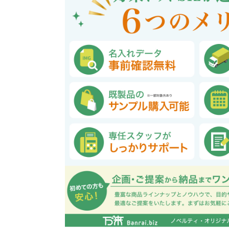
巾着・リュック全般
ポーチ全般
ケース全般
マグカップ全般
展示会・セミナー全般
社会貢献機能付き全般
子供向け全般
女性向け全般
シニア向け全般
メーカー向け全般
店舗向け全般
コット
コットン
財布
再生コ
展示会
ファッ
健康・
陶器
フェ
カー
バッ
SD
お
ア
グ全般
般
般
ャンパス向け全般
チ
訪日外国人・インバウンド向
タンブラー・ボトル・グラス
来店・成約プレゼント
営業活動
ペン・
け
ポリエステルバッグ
デニムポーチ
再生紙
防犯・安心グッズ
学校・教育グッズ
湯のみ
ジュート
化粧ポ
リサイ
選挙
タンブラー・ボトル・グ
文具・ステーショナリー
スマホ・タブレットグッ
訪日外国人・インバウ
モバイ
ペン・筆記用具全般
パソコングッズ全般
ステン
単色ボ
付箋
USBグ
和風
ラス全般
全般
ズ全般
ンド向け全般
電器
マルシェバッグ
コルク
竹・バン
ランチ
春のノベルティ特集
夏のノベ
メッセージ入りノベルティ
記念品
生活用品
イベン
イヤフォ
アルミボトル
電子メモパッド
タッチペン
クリア
ペンケ
ト
バイオマス
EVA素
生活用品・生活雑貨全
お絵かき・
ティッシュ全般
インテリア雑貨全般
イベント・抽選会全般
掃除・
ウェット
フォト
般
マグネット
スマホ対応手袋
クリップ
そ
ＦＳＣ認証
ブランケット・ひざ掛け
季節のグッズ
キッチ
女性向け抽選会セット
植物栽培セット
季節の
そ
除菌・感染対策グッズ
キッチングッズ全般
防災・防犯グッズ全般
美容・健康グッズ全般
季節のグッズ全般
キッチ
防災グ
マスク
春のノ
入
全般
タオル・ハンカチ
うちわ・
スポンジ
ボウル・プレート
ライト・ランタン
マスクケース
抗菌グッズ
健康グ
石鹸・
地球にやさしいエコグッズ
ロス