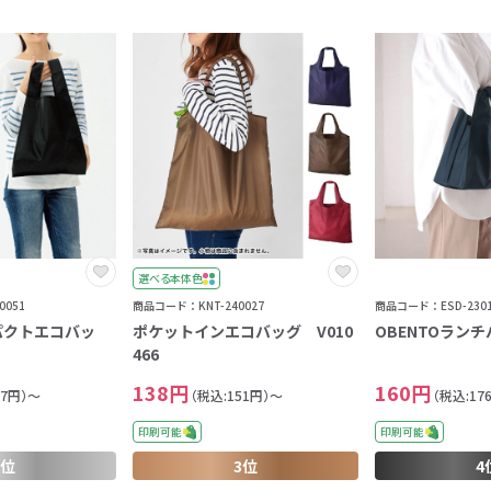
選べる本体色
051
商品コード：KNT-240027
商品コード：ESD-2301
パクトエコバッ
ポケットインエコバッグ V010
OBENTOランチ
466
138円
160円
37円）～
（税込:151円）～
（税込:17
印刷可能
印刷可能
2位
3位
4