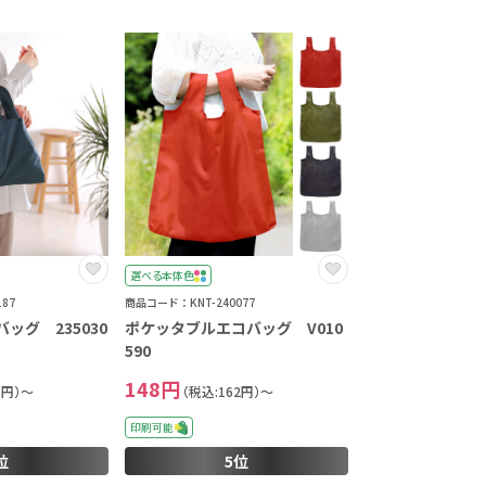
選べる本体色
87
商品コード：KNT-240077
バッグ 235030
ポケッタブルエコバッグ V010
590
148円
6円）～
（税込:162円）～
印刷可能
位
5位