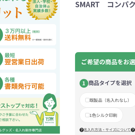
SMART コンパ
ントートバッグ
巾着・リュック
ットン
向けバッグ
ション雑貨
癒しグッズ
マグカップ
アトレード
ディーラー
グ・ポーチ
Gs推進
菓子系
パレル
プラスチックマグカップ
展示会向けノベルティ
樹を・サンゴを植える
不織布巾着・リュック
ポリエステルポーチ
コインケース
再生ＰＥＴ
エコ・アイデア雑貨
文具・知育玩具系
美容系サロン
住宅・不動産
防犯グッズ
環境保全
部活動
モバイル・
コットン
カードケ
再生樹脂
イベント
キッチ
交通
記
バッグ
グ
ック
プ
ツール・粗品
筆記用具
文具・ステーショナリー
絆ツール
スマホ・タブ
景品・
着せ替え
・リネンバッグ
ーチ
クルデニム
啓発グッズ
デニムバッグ
フラットポーチ
OBP
シャンブリ
オーガニ
ポーチ
ルバッテリー・充
プラスチックタンブラ
レスタンブラー
ールペン
ッズ
・和雑貨
多色ボールペン
メモ帳
ケーブル
PCクリーナー
着せ替え
クレヨン・
モバイル
マウスパ
ノー
ー
ブーファイバー
バッグ
サコッシュ
ジュート
おしゃれ
コーヒー
ルティ特集
秋のノベルティ特集
冬のノベ
・生活雑貨
ト・抽選会
スポーツ・部活動
キーホルダー
ライブ
ティ
ン・ヘッドセッ
ボトル
ース
ペットボトルホルダー
ブックカバー
スマホリング
グラス
カレンダ
スマホシ
材
間伐材
ライスレ
ご希望の商品をお
ぬりえイベントセ
洗濯用品
ティッシュ
フレーム
手作り・工作イベントセット
トイレットペーパー
収納用品
時計
定番イベン
工具
ボックステ
照明
ット
環境保全への取り組み
の他
文具セット
その他文
ングッズ
防災・防犯グッズ
美容・健
商品タイプを選択
1
抽選会セット
の他
イベントセット追加用品
既製品（名入れなし）
ウェットテ
ンツール
ッズ
ベルティ
浴剤
箸・お弁当グッズ
防犯グッズ
美容グッズ
夏のノベルティ
マスクケース
カトラリー
防災セッ
ミラー
秋のノベ
ッシュ
1色シルク印刷
扇子・ファン
雨具
アウトドア・
・ペーパー・ク
ッズ
洗剤
ラップ・ビニール
加湿器
啓発グッズ
保存容器
癒しグ
その
エココレ（おしゃれなエコグッズ）
名入れ方法・サイズについて