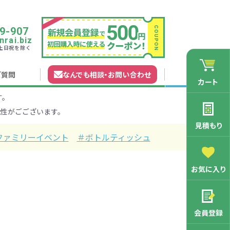
9-907
rai.biz
0 土日祝を除く
ご質問
なんでも相談
・
お問い合わせ
カート
す。
れガイド
無料カタログ申込
会員登録特典
性がごございます。
法について
マイページについて
特集から探す
業種から探す
見積もり
ファミリーイベント
＃ボトルティッシュ
200円
201～300円
お気に入り
3000円
マン向け
学記念品
舗向け
ース
3001～5000円
周年・創立記念品
ファミリー向け
マグカップ
会員登録
バッグ特集
オリジナルマグカップ作りたい
ルミマグカッ
トートバッ
ル巾着・リュ
キャラクター・ファンシー雑