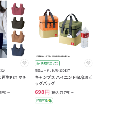
色・柄 取り混ぜ
324
商品コード：MAU-230137
 再生PET マチ
キャンプス ハイエンド保冷温ビ
ッグバッグ
698円
83円）～
（税込:767円）～
印刷可能