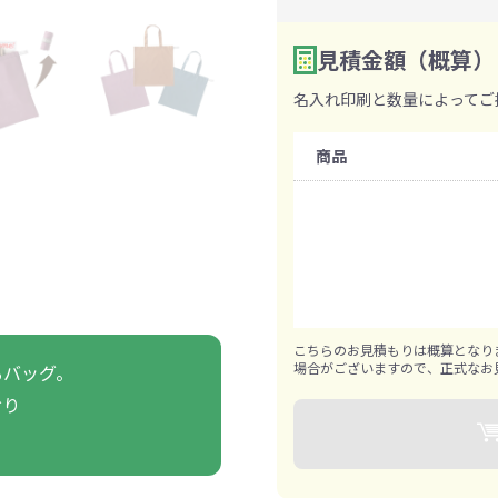
ァン・ハンディ
イト・ランタン
グッズ
ハンカチ
レジャーグッズ
その他
手ぬぐい
携帯ト
ァン
見積金額（概算）
食品・飲料
数量を入力
2
名入れ印刷と数量によってご
購入条件
ト・ひざ掛け
食品
アイマスク
カイ
飲
商品
既製品：180個から
名入れあり：360個から
きっと見つかる 探してたポーチ!!
シーン合わせて
祭・運動会におす
タン
ティ オリジナルグ
ッズ
1個ずつ追加可能
こちらのお見積もりは概算となり
場合がございますので、正式なお
るバッグ。
おり
対策ノベルティ
除菌・感染対策グッズ
。