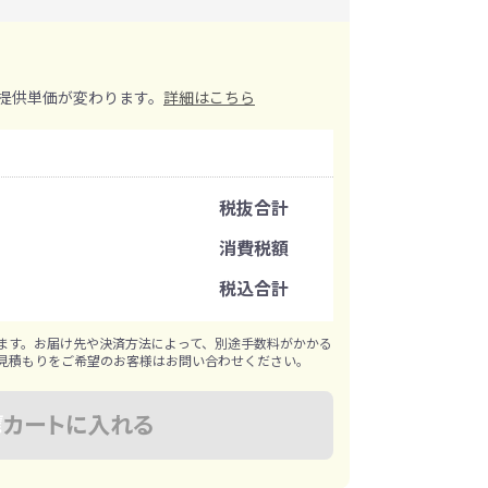
イレ
冷感・クールタオル
トラベルグッズ
提供単価が変わります。
詳細はこちら
ロ
料
手袋
注文可能数
税抜合計
選べる ボトル＆
和のノベルティ特集
ブラー
注文単位
消費税額
税込合計
※既製品サンプルは各色3個まで
ます。お届け先や決済方法によって、別途手数料がかかる
見積もりをご希望のお客様はお問い合わせください。
カートに入れる