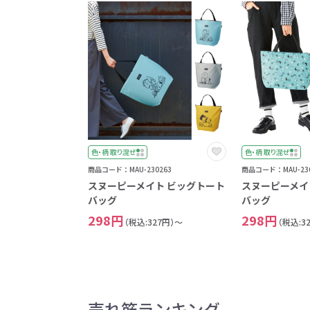
色・柄 取り混ぜ
色・柄 取り混ぜ
商品コード：MAU-230263
商品コード：MAU-230
スヌーピーメイト ビッグトート
スヌーピーメイ
バッグ
バッグ
298円
298円
（税込:327円）～
（税込:3
売れ筋ランキング