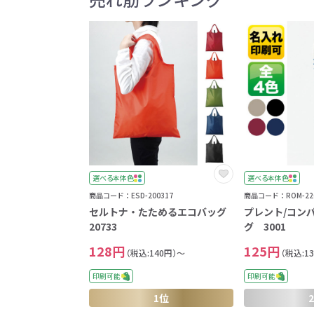
選べる本体色
選べる本体色
商品コード：ESD-200317
商品コード：ROM-220
セルトナ・たためるエコバッグ
プレント/コン
20733
グ 3001
128円
125円
（税込:140円）～
（税込:1
印刷可能
印刷可能
1位