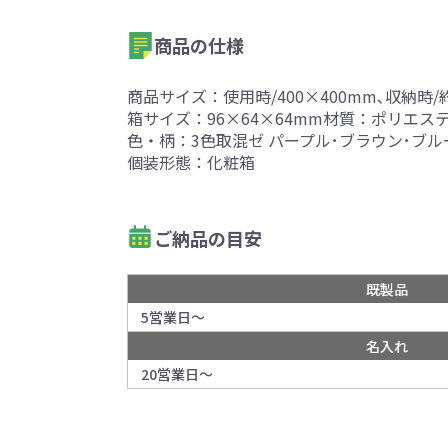
商品の仕様
商品サイズ：使用時/400×400mm､収納時/約
箱サイズ：96×64×64mm材質：ポリエス
色・柄：3色取混ゼ パープル･ブラウン･ブル
個装形態：化粧箱
ご納品の目安
既製品
5営業日～
名入れ
20営業日～