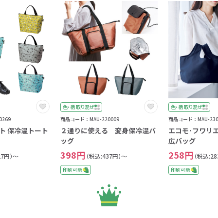
色・柄 取り混ぜ
色・柄 取り混ぜ
269
商品コード：MAU-220009
商品コード：MAU-230
ト 保冷温トート
２通りに使える 変身保冷温バ
エコモ･フワリエ
ッグ
広バッグ
398円
258円
27円）～
（税込:437円）～
（税込:2
印刷可能
印刷可能