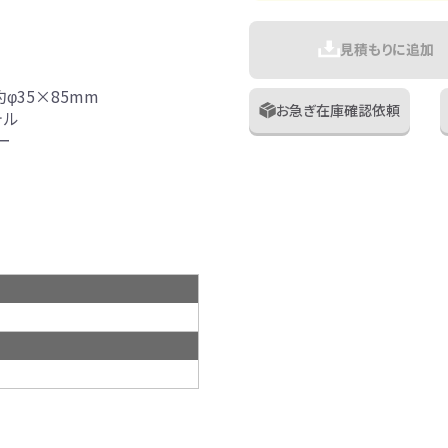
見積もりに追加
φ35×85mm
お急ぎ在庫確認依頼
テル
ー