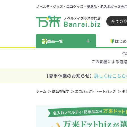
ノベルティグッズ・エコグッズ・記念品・名入れグッズを
ノベルティ 専門店 万来ドッ
商品一覧
はじめ
令
納品までの流れ
総合お問い合わせ
見積も
この影響による道
商品の選び方
FA
商品カテゴリから探す
価格帯から探す
【夏季休業のお知らせ】
詳しくはこちら
～50円
51～
ホーム
商品を探す
エコバッグ・トートバッグ
ポ
学校・PTA・
エコバッグ・トートバッグ
官公庁・自治体向け
展示会・セミナー
301～500円
子供向け
再生素材
501～
巾着・
女
ス向け
5001～10000円
100
100円以下の人気エコバッグ
展示会ノ
エコバッグ・トートバッ
再生素材・エコ素材全
官公庁・自治体向け全
学校・PTA・オープンキ
クリア