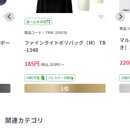
選べる本体色
商品コー
商品コード：TRW-250028
マル
ルポー
ファインライトポリバッグ（M） TR
き）2
-1348
22
185円
（税込:203円）～
印刷可能
フルカラー印刷
印刷
1位
関連カテゴリ