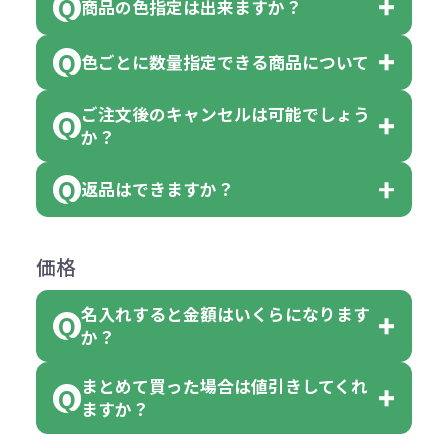
商品の色指定は出来ますか？
です。
「色・柄 取り混ぜ」のラベルがつい
※10個単位の規制がある商品は、10
ている商品は、色指定不可となって
色ごとに数量指定できる商品について
色指定できる商品もございますが商
個、20個と10個単位でのご注文とな
おり、残念ながら指定はできませ
品の詳細に「色・柄 取り混ぜ」のラ
ります。
ご注文後のキャンセルは可能でしょう
ん。
「選べる本体色」のラベルが付いて
か？
ベルや商品画像に「〇色取混ぜ」な
【例】注文可能数が100個の場合
いる商品は、本体色の指定が可能で
どと表記されている商品に付きまし
は、100個以上でしたら、何個でも
返品はできますか？
す。
お客様都合でのキャンセルは、制作
ては色指定が出来ません。
可能です。
商品によって色指定可能な数量が異
過程の進行状況により、お受けでき
例えば4色取混ぜの商品を400個ご注
返品は承っておりません。あらかじ
なります。商品詳細をご確認くださ
価格
ない場合や別途料金が発生する場合
文いただいた場合には4色がそれぞ
めご了承ください。
い。
がございます。
れ等分で100個ずつ入って参ります。
名入れすると金額はいくらになります
ただし下記の場合は承っております
例えば…
ご注文の際は、十分にご確認・ご検
か？
（割り切れない場合は数個単位で前
のでお問合せください。
「セルトナ・ツートンポータブルス
討をお願いいたします。
後する場合もございます）
まとめて買った場合は値引きしてくれ
●初期不良または不良品（破損、故
但し、ロゴなど名入れ印刷をされる
クエアトート」を300個注文した場
名入れありの場合の代金の計算方法
色指定できる商品に付きましては商
ますか？
障）の場合
場合、商品本体の色にあわせて印刷
合
は下記の通りです。
品詳細の購入の所で色が選べるよう