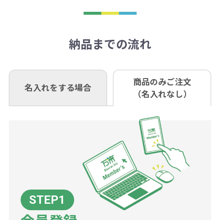
刷が出来ない場合もございます。ご
1回のご注文合計金額が3万円未満(税
います。あらかじめご了承くださ
アラートに従って数を調整してくだ
ご入金確認後約3週間となります。
■ゆうちょ銀行（振替口座）
相談下さい。
抜)の場合、送料をご納品1箇所に付
い。
さい。
但し、商品によって個別に納期を設
口座記号番号 00880-8-189695
き別途申し受けます。
納品までの流れ
※不良商品は商品到着後7営業日以
定しているものもあります。
口座名 株式会社モノベーション
なお、印刷代はボリュームディスカ
※3万円以上(税抜)のご注文の場合で
内に当社宛に着払いでお送りくださ
（例えば無地ポケットティッシュで
ウント式になっております。
も複数ヶ所への納品の場合、別途送
い。
あれば、午前中までにご注文とご入
※振り込み手数料はお客さま負担と
商品のみご注文
同じ版で多くの数量を印刷すると、1
名入れをする場合
料頂戴する場合がございます。
お問合せ先
（名入れなし）
金いただければ翌日着でお送りする
なりますのでご注意ください。
個当たりの印刷代単価がお安くなり
0120-979-907
ことも可能です）
ます。
詳細はこちらご確認ください。
AM10:00～PM5:00（土・日・祝日を
お急ぎの場合、ご相談ください。最
一方、数量が少なく一定数に満たな
配送について
除く平日）
大限努力いたします。
い場合は、単価計算ではなく、印刷
代の基本料金を一式頂戴する場合が
ございます。
ボリュームディスカウントの計算は
商品や印刷方法によって異なります