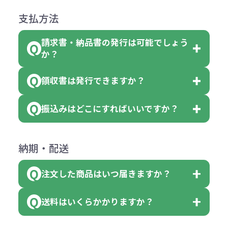
●ご注文商品と違うものが届いた場
色を変えることはできます。（別途
「セルトナ・ツートンポータブルス
になっております。
商品によりますが、お見積もりさせ
支払方法
合
費用）
クエアトート」は10個単位でしたら
計算例：
ていただきます。
●名入れ、オリジナルの内容が異な
色を指定出来るので、ピンクを100
請求書・納品書の発行は可能でしょう
＜1色印刷の場合＞
見積もりサポート
から個別でお問い
っていた場合
か？
個、ブルーを90個、イエローを110
（提供価格（商品代）+名入れ費用
合わせください。
ご連絡後、新しい商品と交換、修理
個 合計300個 と色を指定する事
（印刷代））×枚数+製版代
領収書は発行できますか？
会員様はマイページより各種帳票の
または返金にて対応させていただき
が出来ます。
＜多色印刷（2色以上）の場合＞
ダウンロードが可能です。
ます。
振込みはどこにすればいいですか？
（提供価格（商品代）+名入れ費用
会員様はマイページより各種帳票の
詳しくはこちらはご確認ください。
その際不良品については送料着払い
【色指定の仕方】
（印刷代）×色数）×枚数+製版代
ダウンロードが可能です。
にて一度ご連絡の上、当社にご返却
数量を入力の欄で、ご希望の本体色
下記口座にお願いします。
×色数
納期・配送
詳しくはこちらはご確認ください。
領収書のダウンロード
ください。
に必要な個数を入力ください。
■三菱UFJ銀行
※例えば2色印刷の場合には、名入
（商品の状態により、対応が変わる
注文した商品はいつ届きますか？
※10個単位など購入できる単位が決
小田井支店（おたいしてん）
れ費用が2倍、製版代が2倍必要で
領収書のダウンロード
場合もございます）
まっている場合は、その単位に当て
当座 0204160 株式会社モノベーシ
す。
送料はいくらかかりますか？
※不良商品をご返却いただけない場
はまらない数を入力すると、アラー
既製品の場合、ご入金確認後3営業
ョン
※商品やデザインによっては多色印
合は返品に応じられない場合がござ
トがでます。
日以降、名入れ印刷ありの場合は、