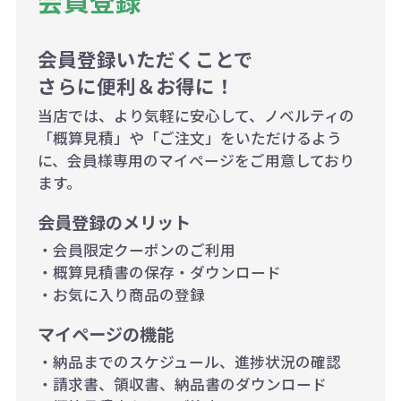
会員登録
ので、予めご了承ください。
会員登録いただくことで
例：200個未満（1式：18,000円）
さらに便利＆お得に！
200個~499個の場合：42円（1個
当店では、より気軽に安心して、ノベルティの
当たり）
「概算見積」や「ご注文」をいただけるよう
に、会員様専用のマイページをご用意しており
500個~999個の場合：35円（1個
ます。
当たり）
会員登録のメリット
1,000個以上：28円（1個当た
・会員限定クーポンのご利用
り）
・概算見積書の保存・ダウンロード
・お気に入り商品の登録
マイページの機能
・納品までのスケジュール、進捗状況の確認
・請求書、領収書、納品書のダウンロード