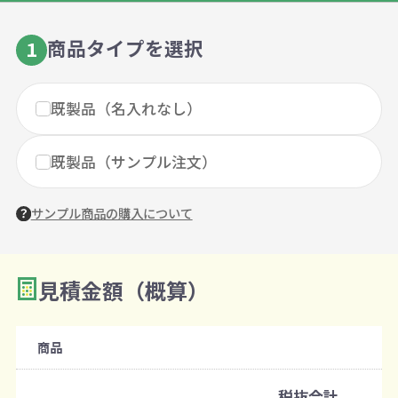
商品タイプを選択
1
既製品（名入れなし）
既製品（サンプル注文）
サンプル商品の購入について
見積金額（概算）
数量を入力
2
購入条件
商品
注文可能数
税抜合計