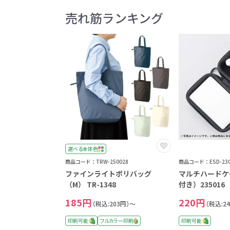
売れ筋ランキング
選べる本体色
商品コード：TRW-250028
商品コード：ESD-230
ファインライトポリバッグ
マルチハードケ
（M） TR-1348
付き）235016
185円
220円
（税込:203円）～
（税込:2
印刷可能
フルカラー印刷
印刷可能