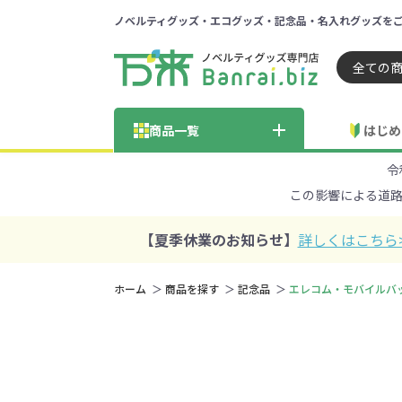
ノベルティグッズ・エコグッズ・記念品・名入れグッズを
ノベルティ 専門店 万来ドッ
商品一覧
はじめ
令
納品までの流れ
総合お問い合わせ
見積も
この影響による道
商品の選び方
FA
商品カテゴリから探す
価格帯から探す
【夏季休業のお知らせ】
詳しくはこちら
～50円
51～
ホーム
商品を探す
記念品
エレコム・モバイルバッテリ
学校・PTA・
エコバッグ・トートバッグ
官公庁・自治体向け
展示会・セミナー
301～500円
子供向け
再生素材
501～
巾着・
女
ス向け
5001～10000円
100
100円以下の人気エコバッグ
展示会ノ
エコバッグ・トートバッ
再生素材・エコ素材全
官公庁・自治体向け全
学校・PTA・オープンキ
クリア