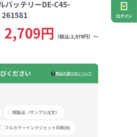
バッテリーDE-C45-
PCグッズ
ポーチ
ース
・抽選会
ン雑貨
安全
念品
不織布バッグ
キャンバスポーチ
マルチケース
リサイクルレザー
ガラスマグカップ
消防・救急グッズ
生活雑貨
生活雑貨
貨
レットグッズ
バラマキ
パソコングッズ
社名入りグッズ
261581
ログイン
チャーム対象
ックバッグ
ックコットン
保冷バッグ
ラバーウッド
2,709円
（税込:2,979円）～
タンブラー
色鉛筆・鉛筆
スタンド
ッド
ト
ステンレスボトル
バースデーカード
モバイルケース
なバッグ
豆かす
その他バッグ
麦わら
ルティ特集
・フェス
ッシュ
インテリア雑貨
推し活グッズ
ー
ョルダー
定規・メジャー
モバイルクリーナー
ジン
生分解性素材
選びください
トセット
ィッシュ
子供向け抽選会セット
アロマ・フレグランス
ボトルティッシュ
その他
商品の選び方について
具
康グッズ
除菌・感染対策グッズ
ィッシュ・ティ
ト
ルティ
コースター
ホイッスル
マスク
冬のノベルティ
除菌液
既製品（サンプル注文）
レジャーグッズ
ひんやりグッズ
ッズ
他
キッチングッズその他
フルカラーインクジェット印刷(B)