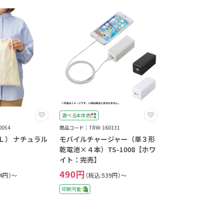
選べる本体色
054
商品コード：TRW-160131
Ｌ） ナチュラル
モバイルチャージャー（単３形
乾電池×４本）TS-1008【ホワ
イト：完売】
490円
54円）～
（税込:539円）～
印刷可能