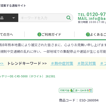
ご提案する通販サイト
0120-97
TEL:
MAIL:info@ban
受付時間 10:00-17:0
トbiz ／ 名入れ・販促品・記念品・オリジナルグッズ
ての方へ
ご利用ガイド
よくある
和8年熊本地震により被災された皆さまに、心よりお見舞い申し上げま
り作成について
見積もりサポート
のし・包装
お急ぎ在庫確認
名入
路規制や交通網の乱れに伴い、一部地域での集配停止や遅延が生じる可能
Xでのご注文
商品サンプル
印刷方
目的・シーンから探す
ターゲットから探す
>>
トレンドキーワード >>
＃熱中症対策
＃防災対策
＃
100円
101～150円
151～
ーDE-C45-5000（ホワイト） 261581
オープンキャンパ
・エコ素材
1000円
リュック
性向け
社会貢献機能付き
1001～2000円
メーカー向け
シニア向け
ポーチ
2001～
ビジネス
卒業・入
店
ケ
印刷可能
選べる本体色
商品コード：
ESD-260094
01円以上
ベルティ特集
フルカラー印刷で訴求力UP
名入れ印刷
・ビニールポー
オーガニックコットン
ステンレス・ア
キャンバス
ポリエステ