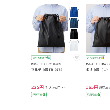
選べる本体色
選べる本体色
商品コード：TRW-160021
商品コード：TRW-16
マルチ巾着TR-0768
ポリ巾着（Ｌ）T
225円
165円
（税込:247円）～
（税込:1
印刷可能
印刷可能