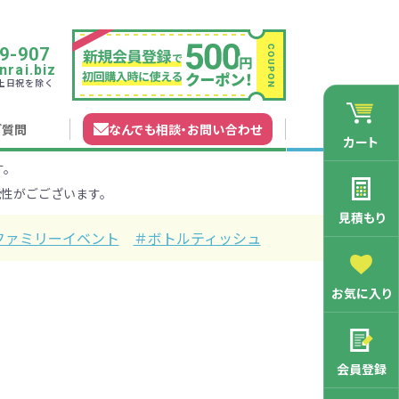
9-907
rai.biz
0 土日祝を除く
ご質問
なんでも相談
・
お問い合わせ
カート
す。
れガイド
無料カタログ申込
会員登録特典
性がごございます。
法について
マイページについて
特集から探す
業種から探す
見積もり
ファミリーイベント
＃ボトルティッシュ
200円
201～300円
お気に入り
3000円
マン向け
学記念品
舗向け
ース
3001～5000円
周年・創立記念品
ファミリー向け
マグカップ
会員登録
バッグ特集
オリジナルマグカップ作りたい
ルミマグカッ
トートバッ
ル巾着・リュ
キャラクター・ファンシー雑