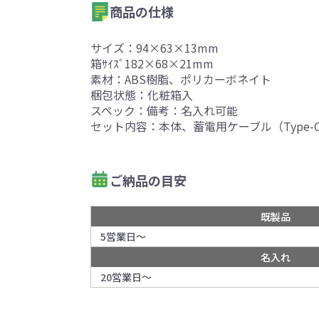
商品の仕様
サイズ：94×63×13mm
箱ｻｲｽﾞ182×68×21mm
素材：ABS樹脂、ポリカーボネイト
梱包状態：化粧箱入
スペック：備考：名入れ可能
セット内容：本体、蓄電用ケーブル（Type-
ご納品の目安
既製品
5営業日～
名入れ
20営業日～