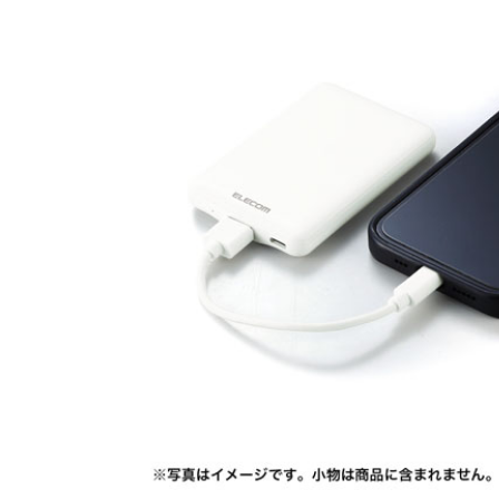
巾着・リュック全般
ポーチ全般
ケース全般
マグカップ全般
展示会・セミナー全般
社会貢献機能付き全般
子供向け全般
女性向け全般
シニア向け全般
メーカー向け全般
店舗向け全般
コット
コットン
財布
再生コ
展示会
ファッ
健康・
陶器
フェ
カー
バッ
SD
お
ア
グ全般
般
般
ャンパス向け全般
チ
訪日外国人・インバウンド向
タンブラー・ボトル・グラス
来店・成約プレゼント
営業活動
ペン・
け
ポリエステルバッグ
デニムポーチ
再生紙
防犯・安心グッズ
学校・教育グッズ
湯のみ
ジュート
化粧ポ
リサイ
選挙
タンブラー・ボトル・グ
文具・ステーショナリー
スマホ・タブレットグッ
訪日外国人・インバウ
モバイ
ペン・筆記用具全般
パソコングッズ全般
ステン
単色ボ
付箋
USBグ
和風
ラス全般
全般
ズ全般
ンド向け全般
電器
マルシェバッグ
コルク
竹・バン
ランチ
春のノベルティ特集
夏のノベ
メッセージ入りノベルティ
記念品
生活用品
イベン
イヤフォ
アルミボトル
電子メモパッド
タッチペン
クリア
ペンケ
ト
バイオマス
EVA素
生活用品・生活雑貨全
お絵かき・
ティッシュ全般
インテリア雑貨全般
イベント・抽選会全般
掃除・
ウェット
フォト
般
マグネット
スマホ対応手袋
クリップ
そ
ＦＳＣ認証
ブランケット・ひざ掛け
季節のグッズ
キッチ
女性向け抽選会セット
植物栽培セット
季節の
そ
除菌・感染対策グッズ
キッチングッズ全般
防災・防犯グッズ全般
美容・健康グッズ全般
季節のグッズ全般
キッチ
防災グ
マスク
春のノ
入
全般
タオル・ハンカチ
うちわ・
スポンジ
ボウル・プレート
ライト・ランタン
マスクケース
抗菌グッズ
健康グ
石鹸・
地球にやさしいエコグッズ
ロス