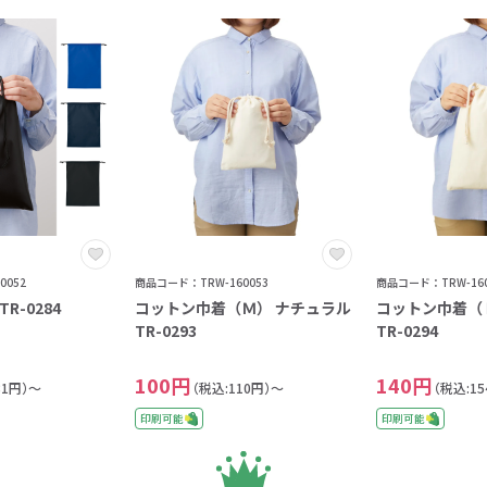
0052
商品コード：TRW-160053
商品コード：TRW-160
R-0284
コットン巾着（Ｍ） ナチュラル
コットン巾着（
TR-0293
TR-0294
100円
140円
81円）～
（税込:110円）～
（税込:1
印刷可能
印刷可能