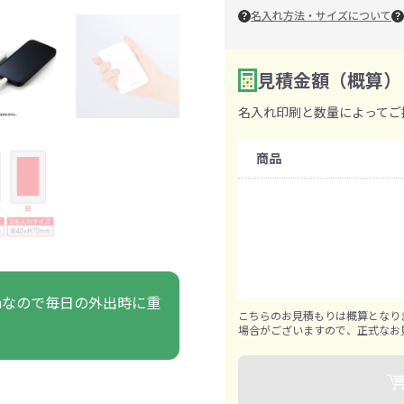
ァン・ハンディ
名入れ方法・サイズについて
イト・ランタン
グッズ
ハンカチ
レジャーグッズ
その他
手ぬぐい
携帯ト
ァン
食品・飲料
見積金額（概算）
数量を入力
2
名入れ印刷と数量によってご
購入条件
ト・ひざ掛け
食品
アイマスク
カイ
飲
商品
きっと見つかる 探してたポーチ!!
シーン合わせて
祭・運動会におす
既製品：36個から
タン
ティ オリジナルグ
名入れあり：100個から
ッズ
1個ずつ追加可能
Ahなので毎日の外出時に重
こちらのお見積もりは概算となり
場合がございますので、正式なお
対策ノベルティ
除菌・感染対策グッズ