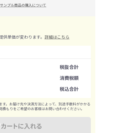
サンプル商品の購入について
イレ
冷感・クールタオル
トラベルグッズ
提供単価が変わります。
詳細はこちら
ロ
料
手袋
注文可能数
選べる ボトル＆
和のノベルティ特集
ブラー
税抜合計
注文単位
消費税額
税込合計
※既製品サンプルは各色3個まで
ます。お届け先や決済方法によって、別途手数料がかかる
見積もりをご希望のお客様はお問い合わせください。
カートに入れる