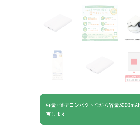
うちわ・扇子・ファン全
アウトドア・レジャーグ
ポータブルフ
タオル・ハンカチ全般
雨具全般
ひんやりグッズ全般
ラジオ・ラ
タオル
傘
冷却
般
ッズ全般
フ
あったかグッズ
お菓子・
その他
あったかグッズ全般
お菓子・食品・飲料全般
ブランケッ
お菓子
展示会向けバッグ特集
体育祭・文化
靴下
すめのノベル
軽量+薄型コンパクトながら容量5000m
宝します。
スマホに役立つノベルティグッ
防犯・防災
ズ