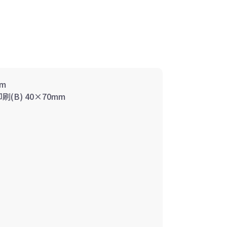
m
B) 40×70mm