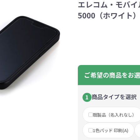
エレコム・モバイル
ントートバッグ
巾着・リュック
ットン
向けバッグ
ション雑貨
癒しグッズ
マグカップ
アトレード
ディーラー
グ・ポーチ
Gs推進
菓子系
パレル
プラスチックマグカップ
展示会向けノベルティ
樹を・サンゴを植える
不織布巾着・リュック
ポリエステルポーチ
コインケース
再生ＰＥＴ
エコ・アイデア雑貨
文具・知育玩具系
美容系サロン
住宅・不動産
防犯グッズ
環境保全
部活動
モバイル・
コットン
カードケ
再生樹脂
イベント
キッチ
交通
記
バッグ
グ
ック
プ
ツール・粗品
筆記用具
文具・ステーショナリー
絆ツール
スマホ・タブ
景品・
5000（ホワイト） 
着せ替え
・リネンバッグ
ーチ
クルデニム
啓発グッズ
デニムバッグ
フラットポーチ
OBP
シャンブリ
オーガニ
ポーチ
ルバッテリー・充
プラスチックタンブラ
レスタンブラー
ールペン
ッズ
・和雑貨
多色ボールペン
メモ帳
ケーブル
PCクリーナー
着せ替え
クレヨン・
モバイル
マウスパ
ノー
ー
ブーファイバー
バッグ
サコッシュ
ジュート
おしゃれ
コーヒー
ルティ特集
秋のノベルティ特集
冬のノベ
・生活雑貨
ト・抽選会
スポーツ・部活動
キーホルダー
ライブ
ティ
ン・ヘッドセッ
ボトル
ース
ペットボトルホルダー
ブックカバー
スマホリング
グラス
カレンダ
スマホシ
材
間伐材
ライスレ
ぬりえイベントセ
ご希望の商品をお
洗濯用品
ティッシュ
フレーム
手作り・工作イベントセット
トイレットペーパー
収納用品
時計
定番イベン
工具
ボックステ
照明
ット
環境保全への取り組み
の他
文具セット
その他文
ングッズ
防災・防犯グッズ
美容・健
抽選会セット
の他
イベントセット追加用品
商品タイプを選択
1
ウェットテ
ンツール
ッズ
ベルティ
浴剤
箸・お弁当グッズ
防犯グッズ
美容グッズ
夏のノベルティ
マスクケース
カトラリー
防災セッ
ミラー
秋のノベ
ッシュ
既製品（名入れなし）
扇子・ファン
雨具
アウトドア・
・ペーパー・ク
ッズ
洗剤
ラップ・ビニール
加湿器
啓発グッズ
保存容器
癒しグ
その
1色パッド 印刷(A)
エココレ（おしゃれなエコグッズ）