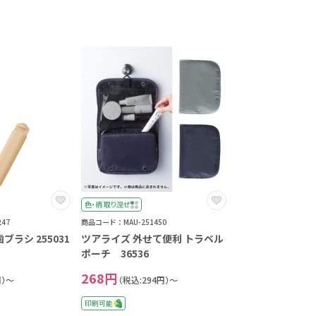
色・柄 取り混ぜ
47
商品コード：MAU-251450
ラシ 255031
ツアライズ 外せて便利 トラベル
ポーチ 36536
268円
円）～
（税込:294円）～
印刷可能