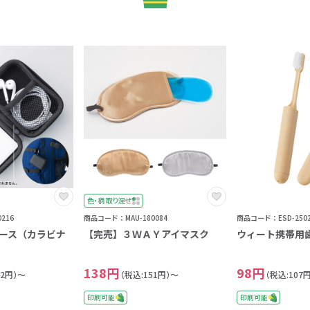
色・柄 取り混ぜ
216
商品コード：MAU-180084
商品コード：ESD-2502
ース（カラビナ
【完売】３ＷＡＹアイマスク
ウィート携帯用歯ブ
138円
98円
42円）～
（税込:151円）～
（税込:107
印刷可能
印刷可能