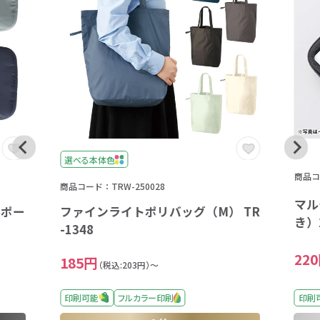
選べる本体色
商品コー
商品コード：TRW-250028
マル
ルポー
ファインライトポリバッグ（M） TR
き）2
-1348
22
185円
（税込:203円）～
印刷可能
フルカラー印刷
印刷