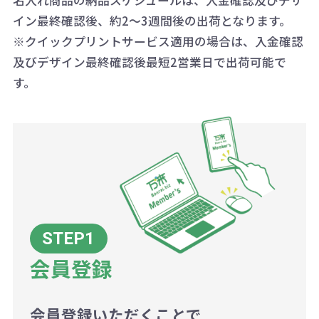
名入れ商品の納品スケジュールは、入金確認及びデザ
一方、数量が少なく一定数に満たな
配送について
除く平日）
イン最終確認後、約2～3週間後の出荷となります。
大限努力いたします。
い場合は、単価計算ではなく、印刷
※クイックプリントサービス適用の場合は、入金確認
代の基本料金を一式頂戴する場合が
及びデザイン最終確認後最短2営業日で出荷可能で
ございます。
す。
ボリュームディスカウントの計算は
商品や印刷方法によって異なります
ので、予めご了承ください。
例：200個未満（1式：18,000円）
200個~499個の場合：42円（1個
当たり）
会員登録
500個~999個の場合：35円（1個
当たり）
1,000個以上：28円（1個当た
会員登録いただくことで