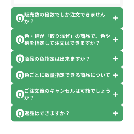
販売数の倍数でしか注文できません
か？
色・柄が「取り混ぜ」の商品で、色や
一部商品（※）を除き、注文可能数
柄を指定して注文はできますか？
以上でしたら、何個でもご注文可能
商品の色指定は出来ますか？
です。
「色・柄 取り混ぜ」のラベルがつい
※10個単位の規制がある商品は、10
ている商品は、色指定不可となって
色ごとに数量指定できる商品について
色指定できる商品もございますが商
個、20個と10個単位でのご注文とな
おり、残念ながら指定はできませ
品の詳細に「色・柄 取り混ぜ」のラ
ります。
ご注文後のキャンセルは可能でしょう
ん。
「選べる本体色」のラベルが付いて
か？
ベルや商品画像に「〇色取混ぜ」な
【例】注文可能数が100個の場合
いる商品は、本体色の指定が可能で
どと表記されている商品に付きまし
は、100個以上でしたら、何個でも
返品はできますか？
す。
お客様都合でのキャンセルは、制作
ては色指定が出来ません。
可能です。
商品によって色指定可能な数量が異
過程の進行状況により、お受けでき
例えば4色取混ぜの商品を400個ご注
返品は承っておりません。あらかじ