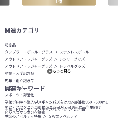
1位
関連カテゴリ
記念品
タンブラー・ボトル・グラス
ステンレスボトル
アウトドア・レジャーグッズ
レジャーグッズ
アウトドア・レジャーグッズ
トラベルグッズ
もっと見る
卒業・入学記念品
周年・創立記念品
関連キーワード
社名入りグッズ
スポーツ・部活動
マイボトル
卒業
入学
スポーツ
レジャー
ハンドル付
350～500mL
学校・PTA・オープンキャンパス向け
部活動
オフィス
フタつき
二重構造
真空
保冷・保温
記念品
学生向け
学校・PTA・オープンキャンパス向け
記念品
ビジネスマン向け
化粧箱
季節のノベルティ特集
ＧＷのノベルティ