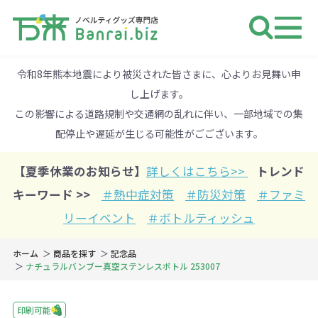
ノベルティ 専門店 万来ドットbiz 
令和8年熊本地震により被災された皆さまに、心よりお見舞い申
し上げます。
この影響による道路規制や交通網の乱れに伴い、一部地域での集
配停止や遅延が生じる可能性がごございます。
【夏季休業のお知らせ】
詳しくはこちら>>
トレンド
キーワード >>
＃熱中症対策
＃防災対策
＃ファミ
リーイベント
＃ボトルティッシュ
ホーム
商品を探す
記念品
ナチュラルバンブー真空ステンレスボトル 253007
印刷可能