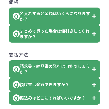
なります。商品詳細をご確認くださ
価格
ない場合や別途料金が発生する場合
文いただいた場合には4色がそれぞ
めご了承ください。
い。
がございます。
れ等分で100個ずつ入って参ります。
名入れすると金額はいくらになります
ただし下記の場合は承っております
例えば…
ご注文の際は、十分にご確認・ご検
か？
（割り切れない場合は数個単位で前
のでお問合せください。
「セルトナ・ツートンポータブルス
討をお願いいたします。
後する場合もございます）
まとめて買った場合は値引きしてくれ
●初期不良または不良品（破損、故
但し、ロゴなど名入れ印刷をされる
クエアトート」を300個注文した場
名入れありの場合の代金の計算方法
色指定できる商品に付きましては商
ますか？
障）の場合
場合、商品本体の色にあわせて印刷
合
は下記の通りです。
品詳細の購入の所で色が選べるよう
●ご注文商品と違うものが届いた場
色を変えることはできます。（別途
「セルトナ・ツートンポータブルス
になっております。
商品によりますが、お見積もりさせ
支払方法
合
費用）
クエアトート」は10個単位でしたら
計算例：
ていただきます。
●名入れ、オリジナルの内容が異な
色を指定出来るので、ピンクを100
請求書・納品書の発行は可能でしょう
＜1色印刷の場合＞
見積もりサポート
から個別でお問い
っていた場合
か？
個、ブルーを90個、イエローを110
（提供価格（商品代）+名入れ費用
合わせください。
ご連絡後、新しい商品と交換、修理
個 合計300個 と色を指定する事
（印刷代））×枚数+製版代
領収書は発行できますか？
会員様はマイページより各種帳票の
または返金にて対応させていただき
が出来ます。
＜多色印刷（2色以上）の場合＞
ダウンロードが可能です。
ます。
振込みはどこにすればいいですか？
（提供価格（商品代）+名入れ費用
会員様はマイページより各種帳票の
詳しくはこちらはご確認ください。
その際不良品については送料着払い
【色指定の仕方】
（印刷代）×色数）×枚数+製版代