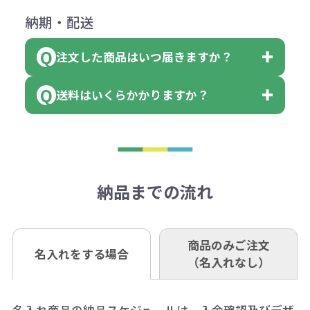
ダウンロードが可能です。
にて一度ご連絡の上、当社にご返却
数量を入力の欄で、ご希望の本体色
下記口座にお願いします。
×色数
納期・配送
詳しくはこちらはご確認ください。
領収書のダウンロード
ください。
に必要な個数を入力ください。
■三菱UFJ銀行
※例えば2色印刷の場合には、名入
（商品の状態により、対応が変わる
注文した商品はいつ届きますか？
※10個単位など購入できる単位が決
小田井支店（おたいしてん）
れ費用が2倍、製版代が2倍必要で
領収書のダウンロード
場合もございます）
まっている場合は、その単位に当て
当座 0204160 株式会社モノベーシ
す。
送料はいくらかかりますか？
※不良商品をご返却いただけない場
はまらない数を入力すると、アラー
既製品の場合、ご入金確認後3営業
ョン
※商品やデザインによっては多色印
合は返品に応じられない場合がござ
トがでます。
日以降、名入れ印刷ありの場合は、
刷が出来ない場合もございます。ご
1回のご注文合計金額が3万円未満(税
います。あらかじめご了承くださ
アラートに従って数を調整してくだ
ご入金確認後約3週間となります。
■ゆうちょ銀行（振替口座）
相談下さい。
抜)の場合、送料をご納品1箇所に付
い。
さい。
但し、商品によって個別に納期を設
口座記号番号 00880-8-189695
き別途申し受けます。
納品までの流れ
※不良商品は商品到着後7営業日以
定しているものもあります。
口座名 株式会社モノベーション
なお、印刷代はボリュームディスカ
※3万円以上(税抜)のご注文の場合で
内に当社宛に着払いでお送りくださ
（例えば無地ポケットティッシュで
ウント式になっております。
も複数ヶ所への納品の場合、別途送
い。
あれば、午前中までにご注文とご入
※振り込み手数料はお客さま負担と
商品のみご注文
同じ版で多くの数量を印刷すると、1
名入れをする場合
料頂戴する場合がございます。
お問合せ先
（名入れなし）
金いただければ翌日着でお送りする
なりますのでご注意ください。
個当たりの印刷代単価がお安くなり
0120-979-907
ことも可能です）
ます。
詳細はこちらご確認ください。
AM10:00～PM5:00（土・日・祝日を
お急ぎの場合、ご相談ください。最