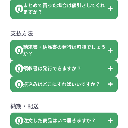
後する場合もございます）
まとめて買った場合は値引きしてくれ
●初期不良または不良品（破損、故
但し、ロゴなど名入れ印刷をされる
クエアトート」を300個注文した場
名入れありの場合の代金の計算方法
色指定できる商品に付きましては商
ますか？
障）の場合
場合、商品本体の色にあわせて印刷
合
は下記の通りです。
品詳細の購入の所で色が選べるよう
●ご注文商品と違うものが届いた場
色を変えることはできます。（別途
「セルトナ・ツートンポータブルス
になっております。
商品によりますが、お見積もりさせ
支払方法
合
費用）
クエアトート」は10個単位でしたら
計算例：
ていただきます。
●名入れ、オリジナルの内容が異な
色を指定出来るので、ピンクを100
請求書・納品書の発行は可能でしょう
＜1色印刷の場合＞
見積もりサポート
から個別でお問い
っていた場合
か？
個、ブルーを90個、イエローを110
（提供価格（商品代）+名入れ費用
合わせください。
ご連絡後、新しい商品と交換、修理
個 合計300個 と色を指定する事
（印刷代））×枚数+製版代
領収書は発行できますか？
会員様はマイページより各種帳票の
または返金にて対応させていただき
が出来ます。
＜多色印刷（2色以上）の場合＞
ダウンロードが可能です。
ます。
振込みはどこにすればいいですか？
（提供価格（商品代）+名入れ費用
会員様はマイページより各種帳票の
詳しくはこちらはご確認ください。
その際不良品については送料着払い
【色指定の仕方】
（印刷代）×色数）×枚数+製版代
ダウンロードが可能です。
にて一度ご連絡の上、当社にご返却
数量を入力の欄で、ご希望の本体色
下記口座にお願いします。
×色数
納期・配送
詳しくはこちらはご確認ください。
領収書のダウンロード
ください。
に必要な個数を入力ください。
■三菱UFJ銀行
※例えば2色印刷の場合には、名入
（商品の状態により、対応が変わる
注文した商品はいつ届きますか？
※10個単位など購入できる単位が決
小田井支店（おたいしてん）
れ費用が2倍、製版代が2倍必要で
領収書のダウンロード