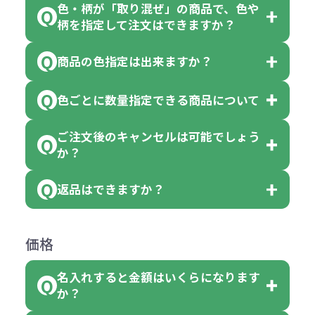
色・柄が「取り混ぜ」の商品で、色や
一部商品（※）を除き、注文可能数
柄を指定して注文はできますか？
以上でしたら、何個でもご注文可能
商品の色指定は出来ますか？
です。
「色・柄 取り混ぜ」のラベルがつい
※10個単位の規制がある商品は、10
ている商品は、色指定不可となって
色ごとに数量指定できる商品について
色指定できる商品もございますが商
個、20個と10個単位でのご注文とな
おり、残念ながら指定はできませ
品の詳細に「色・柄 取り混ぜ」のラ
ります。
ご注文後のキャンセルは可能でしょう
ん。
「選べる本体色」のラベルが付いて
か？
ベルや商品画像に「〇色取混ぜ」な
【例】注文可能数が100個の場合
いる商品は、本体色の指定が可能で
どと表記されている商品に付きまし
は、100個以上でしたら、何個でも
返品はできますか？
す。
お客様都合でのキャンセルは、制作
ては色指定が出来ません。
可能です。
商品によって色指定可能な数量が異
過程の進行状況により、お受けでき
例えば4色取混ぜの商品を400個ご注
返品は承っておりません。あらかじ
なります。商品詳細をご確認くださ
価格
ない場合や別途料金が発生する場合
文いただいた場合には4色がそれぞ
めご了承ください。
い。
がございます。
れ等分で100個ずつ入って参ります。
名入れすると金額はいくらになります
ただし下記の場合は承っております
例えば…
ご注文の際は、十分にご確認・ご検
か？
（割り切れない場合は数個単位で前
のでお問合せください。
「セルトナ・ツートンポータブルス
討をお願いいたします。