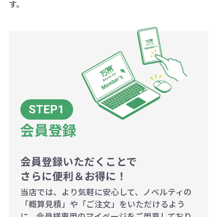
す。
ボリュームディスカウントの計算は
商品や印刷方法によって異なります
ので、予めご了承ください。
例：200個未満（1式：18,000円）
200個~499個の場合：42円（1個
当たり）
会員登録
500個~999個の場合：35円（1個
当たり）
1,000個以上：28円（1個当た
会員登録いただくことで
さらに便利＆お得に！
り）
当店では、より気軽に安心して、ノベルティの
「概算見積」や「ご注文」をいただけるよう
に、会員様専用のマイページをご用意しており