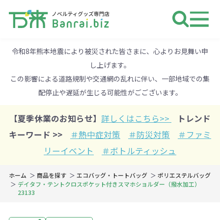
ノベルティ 専門店 万来ドットbiz 
令和8年熊本地震により被災された皆さまに、心よりお見舞い申
し上げます。
この影響による道路規制や交通網の乱れに伴い、一部地域での集
配停止や遅延が生じる可能性がごございます。
【夏季休業のお知らせ】
詳しくはこちら>>
トレンド
キーワード >>
＃熱中症対策
＃防災対策
＃ファミ
リーイベント
＃ボトルティッシュ
ホーム
商品を探す
エコバッグ・トートバッグ
ポリエステルバッグ
デイタフ・テントクロスポケット付きスマホショルダー（撥水加工）
23133