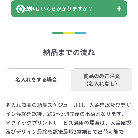
場合もございます）
まっている場合は、その単位に当て
当座 0204160 株式会社モノベーシ
す。
送料はいくらかかりますか？
※不良商品をご返却いただけない場
はまらない数を入力すると、アラー
既製品の場合、ご入金確認後3営業
ョン
※商品やデザインによっては多色印
合は返品に応じられない場合がござ
トがでます。
日以降、名入れ印刷ありの場合は、
刷が出来ない場合もございます。ご
1回のご注文合計金額が3万円未満(税
います。あらかじめご了承くださ
アラートに従って数を調整してくだ
ご入金確認後約3週間となります。
■ゆうちょ銀行（振替口座）
相談下さい。
抜)の場合、送料をご納品1箇所に付
い。
さい。
但し、商品によって個別に納期を設
口座記号番号 00880-8-189695
き別途申し受けます。
納品までの流れ
※不良商品は商品到着後7営業日以
定しているものもあります。
口座名 株式会社モノベーション
なお、印刷代はボリュームディスカ
※3万円以上(税抜)のご注文の場合で
内に当社宛に着払いでお送りくださ
（例えば無地ポケットティッシュで
ウント式になっております。
も複数ヶ所への納品の場合、別途送
い。
あれば、午前中までにご注文とご入
※振り込み手数料はお客さま負担と
商品のみご注文
同じ版で多くの数量を印刷すると、1
名入れをする場合
料頂戴する場合がございます。
お問合せ先
（名入れなし）
金いただければ翌日着でお送りする
なりますのでご注意ください。
個当たりの印刷代単価がお安くなり
0120-979-907
ことも可能です）
ます。
詳細はこちらご確認ください。
AM10:00～PM5:00（土・日・祝日を
お急ぎの場合、ご相談ください。最
名入れ商品の納品スケジュールは、入金確認及びデザ
一方、数量が少なく一定数に満たな
配送について
除く平日）
イン最終確認後、約2～3週間後の出荷となります。
大限努力いたします。
い場合は、単価計算ではなく、印刷
※クイックプリントサービス適用の場合は、入金確認
代の基本料金を一式頂戴する場合が
及びデザイン最終確認後最短2営業日で出荷可能で
ございます。