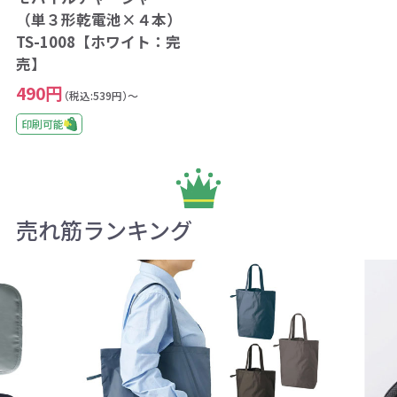
（単３形乾電池×４本）
TS-1008【ホワイト：完
売】
490円
（税込:539円）～
印刷可能
売れ筋ランキング