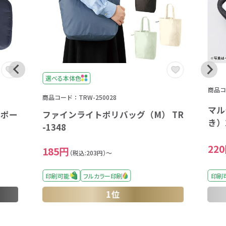
選べる本体色
商品コー
商品コード：TRW-250028
マル
ルポー
ファインライトポリバッグ（M） TR
き）2
-1348
22
185円
（税込:203円）～
印刷可能
フルカラー印刷
印刷
1位