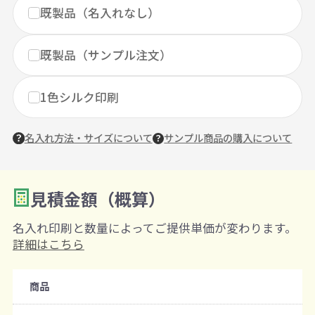
既製品（名入れなし）
既製品（サンプル注文）
1色シルク印刷
名入れ方法・サイズについて
サンプル商品の購入について
見積金額（概算）
数量を入力
2
名入れ印刷と数量によってご提供単価が変わります。
購入条件
詳細はこちら
注文可能数
商品
既製品：150個から
名入れあり：100個から