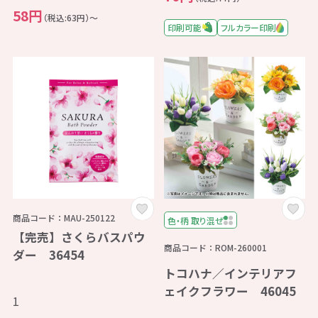
58円
（税込:63円）～
印刷可能
フルカラー印刷
商品コード：MAU-250122
色・柄 取り混ぜ
【完売】さくらバスパウ
商品コード：ROM-260001
ダー 36454
トコハナ／インテリアフ
ェイクフラワー 46045
1