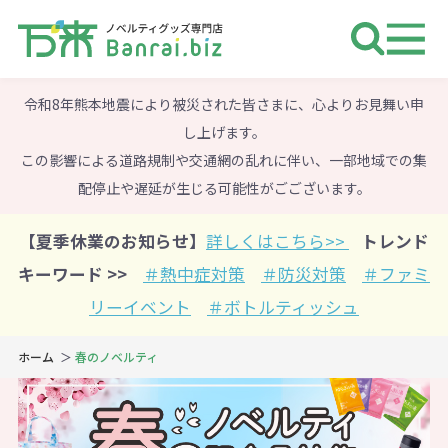
ノベルティ 専門店 万来ドットbiz 
令和8年熊本地震により被災された皆さまに、心よりお見舞い申
し上げます。
この影響による道路規制や交通網の乱れに伴い、一部地域での集
配停止や遅延が生じる可能性がごございます。
【夏季休業のお知らせ】
詳しくはこちら>>
トレンド
キーワード >>
＃熱中症対策
＃防災対策
＃ファミ
リーイベント
＃ボトルティッシュ
ホーム
春のノベルティ