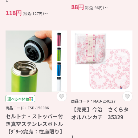
88円
（税込:96円）～
118円
（税込:127円）～
選べる本体色
商品コード：MAU-250127
商品コード：ESD-150386
【完売】今治 さくらタ
セルトナ・ストッパー付
オルハンカチ 35329
き真空ステンレスボトル
【ｸﾞﾘｰﾝ完売：在庫限り】
1