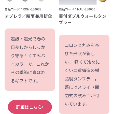
商品コード：ROM-260033
商品コード：MAU-250056
アプレラ／晴雨兼用折傘
蓋付ダブルウォールタン
ブラー
遮熱・遮光で春の
コロンと丸みを帯
日差しからしっか
びた形状が新し
り守る！くすみバ
い、 軽くて冷めに
イカラーで、これか
くい二重構造の樹
らの季節に喜ばれ
脂製タンブラー。
るギフトです。
蓋にはスライド開
閉式の飲み口が付
いています。
詳細はこちら