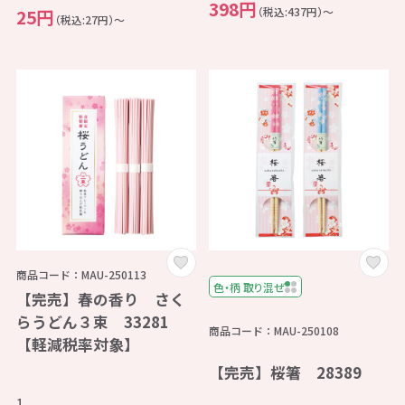
398円
（税込:437円）～
25円
（税込:27円）～
商品コード：MAU-250113
色・柄 取り混ぜ
【完売】春の香り さく
らうどん３束 33281
商品コード：MAU-250108
【軽減税率対象】
【完売】桜箸 28389
1