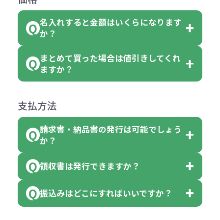
文いただいた場合には4色がそれぞ
めご了承ください。
い。
がございます。
れ等分で100個ずつ入って参ります。
名入れすると金額はいくらになります
ただし下記の場合は承っております
例えば…
ご注文の際は、十分にご確認・ご検
か？
（割り切れない場合は数個単位で前
のでお問合せください。
「セルトナ・ツートンポータブルス
討をお願いいたします。
後する場合もございます）
まとめて買った場合は値引きしてくれ
●初期不良または不良品（破損、故
但し、ロゴなど名入れ印刷をされる
クエアトート」を300個注文した場
名入れありの場合の代金の計算方法
色指定できる商品に付きましては商
ますか？
障）の場合
場合、商品本体の色にあわせて印刷
合
は下記の通りです。
品詳細の購入の所で色が選べるよう
●ご注文商品と違うものが届いた場
色を変えることはできます。（別途
「セルトナ・ツートンポータブルス
になっております。
商品によりますが、お見積もりさせ
支払方法
合
費用）
クエアトート」は10個単位でしたら
計算例：
ていただきます。
●名入れ、オリジナルの内容が異な
色を指定出来るので、ピンクを100
請求書・納品書の発行は可能でしょう
＜1色印刷の場合＞
見積もりサポート
から個別でお問い
っていた場合
か？
個、ブルーを90個、イエローを110
（提供価格（商品代）+名入れ費用
合わせください。
ご連絡後、新しい商品と交換、修理
個 合計300個 と色を指定する事
（印刷代））×枚数+製版代
領収書は発行できますか？
会員様はマイページより各種帳票の
または返金にて対応させていただき
が出来ます。
＜多色印刷（2色以上）の場合＞
ダウンロードが可能です。
ます。
振込みはどこにすればいいですか？
（提供価格（商品代）+名入れ費用
会員様はマイページより各種帳票の
詳しくはこちらはご確認ください。
その際不良品については送料着払い
【色指定の仕方】
（印刷代）×色数）×枚数+製版代
ダウンロードが可能です。