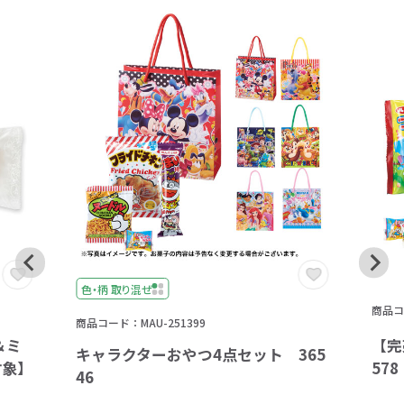
色・柄 取り混ぜ
商品コー
商品コード：MAU-251399
＆ミ
【完
キャラクターおやつ4点セット 365
対象】
57
46