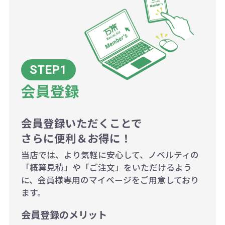
配送について
除く平日）
大限努力いたします。
い場合は、単価計算ではなく、印刷
代の基本料金を一式頂戴する場合が
ございます。
ボリュームディスカウントの計算は
商品や印刷方法によって異なります
会員登録
ので、予めご了承ください。
会員登録いただくことで
例：200個未満（1式：18,000円）
さらに便利＆お得に！
200個~499個の場合：42円（1個
当店では、より気軽に安心して、ノベルティの
当たり）
「概算見積」や「ご注文」をいただけるよう
に、会員様専用のマイページをご用意しており
500個~999個の場合：35円（1個
ます。
当たり）
会員登録のメリット
1,000個以上：28円（1個当た