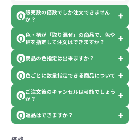
販売数の倍数でしか注文できません
か？
色・柄が「取り混ぜ」の商品で、色や
一部商品（※）を除き、注文可能数
柄を指定して注文はできますか？
以上でしたら、何個でもご注文可能
商品の色指定は出来ますか？
です。
「色・柄 取り混ぜ」のラベルがつい
※10個単位の規制がある商品は、10
ている商品は、色指定不可となって
色ごとに数量指定できる商品について
色指定できる商品もございますが商
個、20個と10個単位でのご注文とな
おり、残念ながら指定はできませ
品の詳細に「色・柄 取り混ぜ」のラ
ります。
ご注文後のキャンセルは可能でしょう
ん。
「選べる本体色」のラベルが付いて
か？
ベルや商品画像に「〇色取混ぜ」な
【例】注文可能数が100個の場合
いる商品は、本体色の指定が可能で
どと表記されている商品に付きまし
は、100個以上でしたら、何個でも
返品はできますか？
す。
お客様都合でのキャンセルは、制作
ては色指定が出来ません。
可能です。
商品によって色指定可能な数量が異
過程の進行状況により、お受けでき
例えば4色取混ぜの商品を400個ご注
返品は承っておりません。あらかじ
なります。商品詳細をご確認くださ
価格
ない場合や別途料金が発生する場合