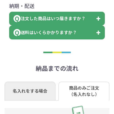
にて一度ご連絡の上、当社にご返却
数量を入力の欄で、ご希望の本体色
下記口座にお願いします。
×色数
納期・配送
詳しくはこちらはご確認ください。
領収書のダウンロード
ください。
に必要な個数を入力ください。
■三菱UFJ銀行
※例えば2色印刷の場合には、名入
（商品の状態により、対応が変わる
注文した商品はいつ届きますか？
※10個単位など購入できる単位が決
小田井支店（おたいしてん）
れ費用が2倍、製版代が2倍必要で
領収書のダウンロード
場合もございます）
まっている場合は、その単位に当て
当座 0204160 株式会社モノベーシ
す。
送料はいくらかかりますか？
※不良商品をご返却いただけない場
はまらない数を入力すると、アラー
既製品の場合、ご入金確認後3営業
ョン
※商品やデザインによっては多色印
合は返品に応じられない場合がござ
トがでます。
日以降、名入れ印刷ありの場合は、
刷が出来ない場合もございます。ご
1回のご注文合計金額が3万円未満(税
います。あらかじめご了承くださ
アラートに従って数を調整してくだ
ご入金確認後約3週間となります。
■ゆうちょ銀行（振替口座）
相談下さい。
抜)の場合、送料をご納品1箇所に付
い。
さい。
但し、商品によって個別に納期を設
口座記号番号 00880-8-189695
き別途申し受けます。
納品までの流れ
※不良商品は商品到着後7営業日以
定しているものもあります。
口座名 株式会社モノベーション
なお、印刷代はボリュームディスカ
※3万円以上(税抜)のご注文の場合で
内に当社宛に着払いでお送りくださ
（例えば無地ポケットティッシュで
ウント式になっております。
も複数ヶ所への納品の場合、別途送
い。
あれば、午前中までにご注文とご入
※振り込み手数料はお客さま負担と
商品のみご注文
同じ版で多くの数量を印刷すると、1
名入れをする場合
料頂戴する場合がございます。
お問合せ先
（名入れなし）
金いただければ翌日着でお送りする
なりますのでご注意ください。
個当たりの印刷代単価がお安くなり
0120-979-907
ことも可能です）
ます。
詳細はこちらご確認ください。
AM10:00～PM5:00（土・日・祝日を
お急ぎの場合、ご相談ください。最
一方、数量が少なく一定数に満たな