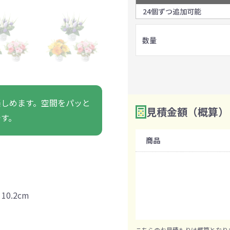
ァン・ハンディ
イト・ランタン
グッズ
ハンカチ
レジャーグッズ
その他
手ぬぐい
携帯ト
24個ずつ追加可能
ァン
食品・飲料
数量
ト・ひざ掛け
食品
アイマスク
カイ
飲
きっと見つかる 探してたポーチ!!
シーン合わせて
祭・運動会におす
楽しめます。空間をパッと
タン
ティ オリジナルグ
見積金額（概算）
ッズ
です。
商品
0.2cm
対策ノベルティ
除菌・感染対策グッズ
こちらのお見積もりは概算となり