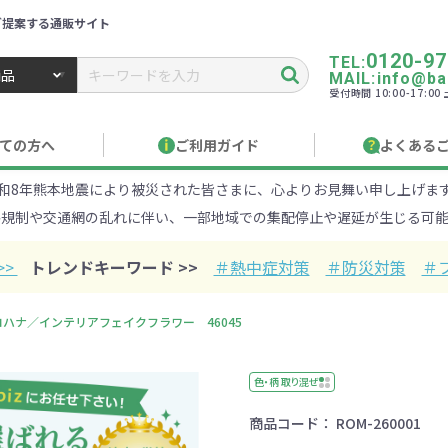
ご提案する通販サイト
0120-97
TEL:
MAIL:info@ban
受付時間 10:00-17:0
トbiz ／ 名入れ・販促品・記念品・オリジナルグッズ
ての方へ
ご利用ガイド
よくある
和8年熊本地震により被災された皆さまに、心よりお見舞い申し上げま
り作成について
見積もりサポート
のし・包装
お急ぎ在庫確認
名入
路規制や交通網の乱れに伴い、一部地域での集配停止や遅延が生じる可能
Xでのご注文
商品サンプル
印刷方
目的・シーンから探す
ターゲットから探す
>>
トレンドキーワード >>
＃熱中症対策
＃防災対策
＃
100円
101～150円
151～
コハナ／インテリアフェイクフラワー 46045
オープンキャンパ
・エコ素材
1000円
リュック
性向け
社会貢献機能付き
1001～2000円
メーカー向け
シニア向け
ポーチ
2001～
ビジネス
卒業・入
店
ケ
色・柄 取り混ぜ
商品コード：
ROM-260001
01円以上
ベルティ特集
フルカラー印刷で訴求力UP
名入れ印刷
・ビニールポー
オーガニックコットン
ステンレス・ア
キャンバス
ポリエステ