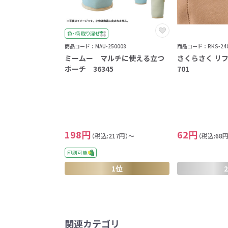
色・柄 取り混ぜ
商品コード：MAU-250008
商品コード：RKS-240
ミームー マルチに使える立つ
さくらさく リフ
ポーチ 36345
701
198円
62円
（税込:217円）～
（税込:68
印刷可能
1位
関連カテゴリ