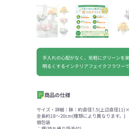
うちわ・扇子・ファン全
アウトドア・レジャーグ
ポータブルフ
タオル・ハンカチ全般
雨具全般
ひんやりグッズ全般
ラジオ・ラ
タオル
傘
冷却
般
ッズ全般
フ
あったかグッズ
お菓子・
その他
あったかグッズ全般
お菓子・食品・飲料全般
ブランケッ
お菓子
展示会向けバッグ特集
体育祭・文化
手入れの心配がなく、気軽にグリーンを
靴下
すめのノベル
明るくするインテリアフェイクフラワー
商品の仕様
サイズ・詳細：鉢：約直径7.5(上辺直径11)×1
スマホに役立つノベルティグッ
防犯・防災
ズ
全長約18～20cm(種類により異なります。)
個包装
：裸(持ち帰り袋添付)