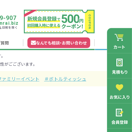
9-907
rai.biz
0 土日祝を除く
ご質問
なんでも相談
・
お問い合わせ
カート
す。
れガイド
無料カタログ申込
会員登録特典
性がごございます。
法について
マイページについて
特集から探す
業種から探す
見積もり
ファミリーイベント
＃ボトルティッシュ
200円
201～300円
お気に入り
3000円
マン向け
学記念品
舗向け
ース
3001～5000円
周年・創立記念品
ファミリー向け
マグカップ
会員登録
バッグ特集
オリジナルマグカップ作りたい
ルミマグカッ
トートバッ
ル巾着・リュ
キャラクター・ファンシー雑