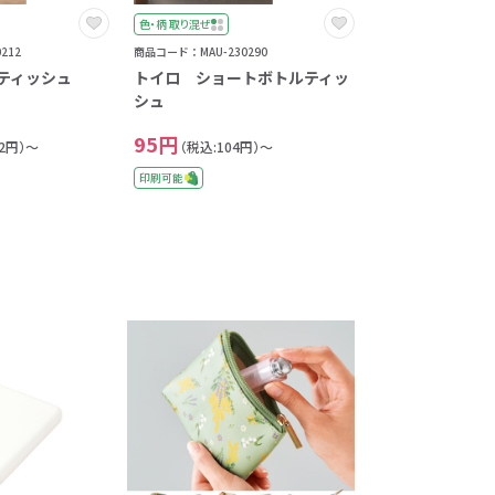
色・柄 取り混ぜ
212
商品コード：MAU-230290
ルティッシュ
トイロ ショートボトルティッ
シュ
95円
32円）～
（税込:104円）～
印刷可能