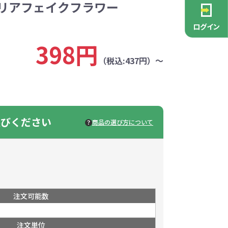
テリアフェイクフラワー
PCグッズ
ポーチ
ース
・抽選会
ン雑貨
安全
念品
不織布バッグ
キャンバスポーチ
マルチケース
リサイクルレザー
ガラスマグカップ
消防・救急グッズ
生活雑貨
生活雑貨
貨
レットグッズ
バラマキ
パソコングッズ
社名入りグッズ
ログイン
チャーム対象
ックバッグ
ックコットン
保冷バッグ
ラバーウッド
398円
（税込:437円）～
タンブラー
色鉛筆・鉛筆
スタンド
ッド
ト
ステンレスボトル
バースデーカード
モバイルケース
なバッグ
豆かす
その他バッグ
麦わら
ルティ特集
・フェス
ッシュ
インテリア雑貨
推し活グッズ
ー
ョルダー
定規・メジャー
モバイルクリーナー
ジン
生分解性素材
選びください
トセット
ィッシュ
子供向け抽選会セット
アロマ・フレグランス
ボトルティッシュ
その他
商品の選び方について
具
康グッズ
除菌・感染対策グッズ
ィッシュ・ティ
ト
ルティ
コースター
ホイッスル
マスク
冬のノベルティ
除菌液
レジャーグッズ
ひんやりグッズ
注文可能数
ッズ
他
キッチングッズその他
注文単位