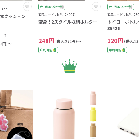
色・柄 取り混ぜ
色・柄 取り混ぜ
322
商品コード：MAU-240071
商品コード：MAU-230
発クッション
変身！2スタイル収納ホルダー
トイロ ボト
35426
（1）
248円
120円
（税込:272円）～
（税込:1
04円）～
印刷可能
印刷可能