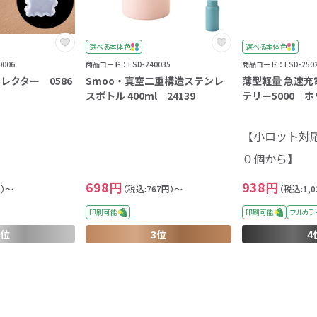
選べる本体色
選べる本体色
006
商品コード：ESD-240035
商品コード：ESD-2502
レクター 0586
Smoo・真空二重構造ステンレ
薄型軽量 急速
スボトル 400ml 24139
テリー5000 ホ
【小ロット対
０個から】
698円
938円
円）～
（税込:767円）～
（税込:1,
印刷可能
印刷可能
フルカラ
2位
3位
4