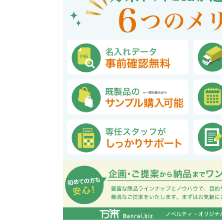
巾着・リュック全般
ポーチ全般
ケース全般
マグカップ全般
展示会・セミナー全般
社会貢献機能付き全般
子供向け全般
女性向け全般
シニア向け全般
メーカー向け全般
店舗向け全般
コット
コットン
財布
再生コ
展示会
ファッ
健康・
陶器
フェ
カー
バッ
SD
お
ア
グ全般
般
般
ャンパス向け全般
チ
訪日外国人・インバウンド向
タンブラー・ボトル・グラス
来店・成約プレゼント
営業活動
ペン・
け
ポリエステルバッグ
デニムポーチ
再生紙
防犯・安心グッズ
学校・教育グッズ
湯のみ
ジュート
化粧ポ
リサイ
選挙
タンブラー・ボトル・グ
文具・ステーショナリー
スマホ・タブレットグッ
訪日外国人・インバウ
モバイ
ペン・筆記用具全般
パソコングッズ全般
ステン
単色ボ
付箋
USBグ
和風
ラス全般
全般
ズ全般
ンド向け全般
電器
マルシェバッグ
コルク
竹・バン
ランチ
春のノベルティ特集
夏のノベ
メッセージ入りノベルティ
記念品
生活用品
イベン
イヤフォ
アルミボトル
電子メモパッド
タッチペン
クリア
ペンケ
ト
バイオマス
EVA素
生活用品・生活雑貨全
お絵かき・
ティッシュ全般
インテリア雑貨全般
イベント・抽選会全般
掃除・
ウェット
フォト
般
マグネット
スマホ対応手袋
クリップ
そ
ＦＳＣ認証
ブランケット・ひざ掛け
季節のグッズ
キッチ
女性向け抽選会セット
植物栽培セット
季節の
そ
除菌・感染対策グッズ
キッチングッズ全般
防災・防犯グッズ全般
美容・健康グッズ全般
季節のグッズ全般
キッチ
防災グ
マスク
春のノ
入
全般
タオル・ハンカチ
うちわ・
スポンジ
ボウル・プレート
ライト・ランタン
マスクケース
抗菌グッズ
健康グ
石鹸・
地球にやさしいエコグッズ
ロス