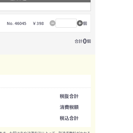
イレ
冷感・クールタオル
トラベルグッズ
No. 46045
￥398
個
0
ロ
料
手袋
合計
個
選べる ボトル＆
和のノベルティ特集
ブラー
税抜合計
消費税額
税込合計
ます。お届け先や決済方法によって、別途手数料がかかる