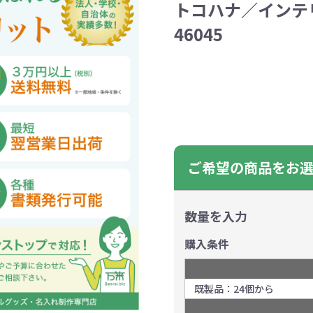
トコハナ／イン
ントートバッグ
巾着・リュック
ットン
向けバッグ
ション雑貨
癒しグッズ
マグカップ
アトレード
ディーラー
グ・ポーチ
Gs推進
菓子系
パレル
プラスチックマグカップ
展示会向けノベルティ
樹を・サンゴを植える
不織布巾着・リュック
ポリエステルポーチ
コインケース
再生ＰＥＴ
エコ・アイデア雑貨
文具・知育玩具系
美容系サロン
住宅・不動産
防犯グッズ
環境保全
部活動
モバイル・
コットン
カードケ
再生樹脂
イベント
キッチ
交通
記
バッグ
グ
ック
プ
ツール・粗品
筆記用具
文具・ステーショナリー
絆ツール
スマホ・タブ
景品・
46045
着せ替え
・リネンバッグ
ーチ
クルデニム
啓発グッズ
デニムバッグ
フラットポーチ
OBP
シャンブリ
オーガニ
ポーチ
ルバッテリー・充
プラスチックタンブラ
レスタンブラー
ールペン
ッズ
・和雑貨
多色ボールペン
メモ帳
ケーブル
PCクリーナー
着せ替え
クレヨン・
モバイル
マウスパ
ノー
ー
ブーファイバー
バッグ
サコッシュ
ジュート
おしゃれ
コーヒー
ルティ特集
秋のノベルティ特集
冬のノベ
・生活雑貨
ト・抽選会
スポーツ・部活動
キーホルダー
ライブ
ティ
ン・ヘッドセッ
ボトル
ース
ペットボトルホルダー
ブックカバー
スマホリング
グラス
カレンダ
スマホシ
材
間伐材
ライスレ
ぬりえイベントセ
ご希望の商品をお
洗濯用品
ティッシュ
フレーム
手作り・工作イベントセット
トイレットペーパー
収納用品
時計
定番イベン
工具
ボックステ
照明
ット
環境保全への取り組み
の他
文具セット
その他文
ングッズ
防災・防犯グッズ
美容・健
抽選会セット
の他
イベントセット追加用品
数量を入力
ウェットテ
購入条件
ンツール
ッズ
ベルティ
浴剤
箸・お弁当グッズ
防犯グッズ
美容グッズ
夏のノベルティ
マスクケース
カトラリー
防災セッ
ミラー
秋のノベ
ッシュ
扇子・ファン
雨具
アウトドア・
・ペーパー・ク
既製品：24個から
ッズ
洗剤
ラップ・ビニール
加湿器
啓発グッズ
保存容器
癒しグ
その
エココレ（おしゃれなエコグッズ）