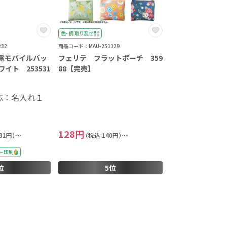
色・柄 取り混ぜ
32
商品コード：MAU-251129
充電モバイルバッ
フェリテ フラットポーチ 359
ワイト 253531
88【完売】
応：名入れ１
128円
031円）～
（税込:140円）～
ー印刷
位
5位