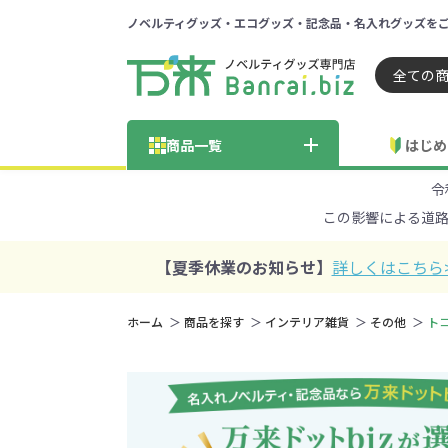
ノベルティグッズ・エコグッズ・記念品・名入れグッズを
ノベルティ 専門店 万来ドッ
商品一覧
はじめ
令
納品までの流れ
総合お問い合わせ
見積も
この影響による道
商品の選び方
FA
商品カテゴリから探す
価格帯から探す
【夏季休業のお知らせ】
詳しくはこちら
～50円
51～
ホーム
商品を探す
インテリア雑貨
その他
ト
学校・PTA・
エコバッグ・トートバッグ
官公庁・自治体向け
展示会・セミナー
301～500円
子供向け
再生素材
501～
巾着・
女
ス向け
5001～10000円
100
100円以下の人気エコバッグ
展示会ノ
エコバッグ・トートバッ
再生素材・エコ素材全
官公庁・自治体向け全
学校・PTA・オープンキ
クリア