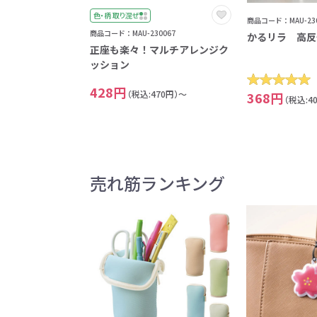
色・柄 取り混ぜ
商品コード：MAU-230
商品コード：MAU-230067
かるリラ 高反
正座も楽々！マルチアレンジク
ッション
428円
（税込:470円）～
368円
（税込:4
売れ筋ランキング