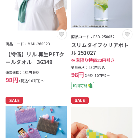
商品コード：ESD-250052
商品コード：MAU-260023
スリムタイプクリアボト
ル 251027
【特価】リル 再生PETク
在庫限り特価22円引き
ールタオル 36349
通常価格：
132円
税込
通常価格：
151円
税込
98円
（税込:107円）～
98円
（税込:107円）～
印刷可能
SALE
SALE