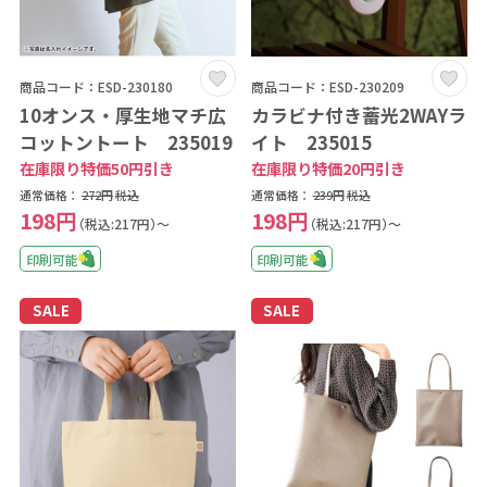
商品コード：ESD-230180
商品コード：ESD-230209
10オンス・厚生地マチ広
カラビナ付き蓄光2WAYラ
コットントート 235019
イト 235015
在庫限り特価50円引き
在庫限り特価20円引き
通常価格：
272円
税込
通常価格：
239円
税込
198円
198円
（税込:217円）～
（税込:217円）～
印刷可能
印刷可能
SALE
SALE