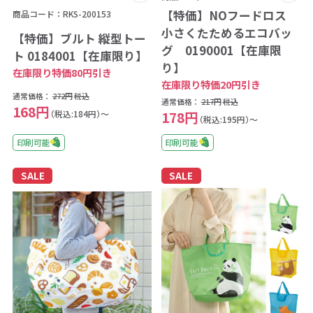
【特価】NOフードロス
商品コード：RKS-200153
小さくたためるエコバッ
【特価】ブルト 縦型トー
グ 0190001【在庫限
ト 0184001【在庫限り】
り】
在庫限り特価80円引き
在庫限り特価20円引き
通常価格：
272円
税込
通常価格：
217円
税込
168円
（税込:184円）～
178円
（税込:195円）～
印刷可能
印刷可能
SALE
SALE