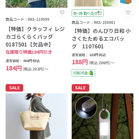
色・柄 取り混ぜ
商品コード：RKS-210099
商品コード：RKS-250081
【特価】クラッフィ レジ
【特価】のんびり日和 小
カゴらくらくバッグ
さくたためるエコバッ
0187501【欠品中】
グ 1107601
在庫限り特価184円引き
通常価格：
218円
税込
188円
通常価格：
404円
税込
（税込:206円）～
184円
（税込:202円）～
印刷可能
SALE
SALE