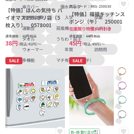
傘カバー
撥水バッグ
商品コード：RKS-250030
【特価】ほんの気持ち バ
【特価】福福キッチンス
イオマス25％ポリ袋（5
熱中症対策
入学
卒業
ポンジ（午） 250001
枚入り） 0578001
運動会
扇風機
マイボトル
在庫限り特価14円引き
通常価格：
55円
税込
通常価格：
64円
税込
タオル
うちわ・扇子
38円
45円
（税込:41円）～
（税込:49円）～
ウォーマー
年賀
訪問用
多機能
マチ有り（横マチ）
SALE
SALE
マチ有り（底マチ）
色・柄 取り混ぜ