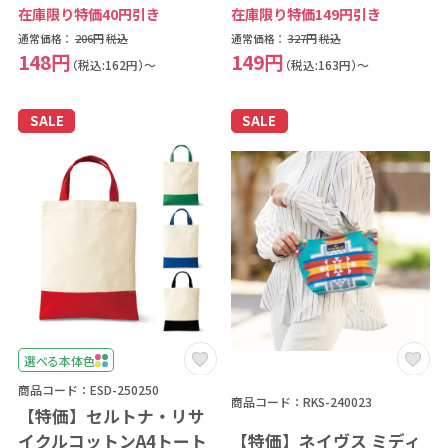
在庫限り特価40円引き
在庫限り特価149円引き
通常価格：
206円
税込
通常価格：
327円
税込
148円
149円
（税込:162円）～
（税込:163円）～
SALE
SALE
選べる本体色
商品コード：ESD-250250
商品コード：RKS-240023
【特価】セルトナ・リサ
【特価】ネイヴス ミディ
イクルコットンA4トート