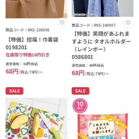
商品コード：RKS-240007
商品コード：RKS-230036
【特価】笑顔があふれま
【特価】招福！巾着袋
すように タオルホルダー
0198201
（レインボー）
在庫限り特価16円引き
0586801
通常価格：
92円
税込
通常価格：
85円
税込
68円
68円
（税込:74円）～
（税込:74円）～
SALE
SALE