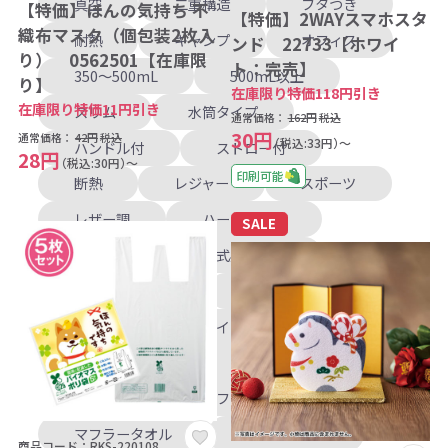
真空
二重構造
フタつき
【特価】ほんの気持ち 不
【特価】2WAYスマホスタ
織布マスク（個包装2枚入
耐熱
キャンプ
オフィス
ンド 22733【ホワイ
り） 0562501【在庫限
ト：完売】
350～500mL
500mL以上
り】
在庫限り特価118円引き
在庫限り特価11円引き
スリム
水筒タイプ
通常価格：
162円
税込
30円
通常価格：
42円
税込
（税込:33円）～
ハンドル付
ストロー付
28円
（税込:30円）～
印刷可能
断熱
レジャー
スポーツ
レザー調
ハードカバー
SALE
周年記念品
式典記念品
学校法人記念品
卒業記念品
懐中電灯
ライト
モバイルチャージャー
ブランケット
啓発グッズ
フェイスタオル
マフラータオル
ハンドタオル
商品コード：RKS-220108