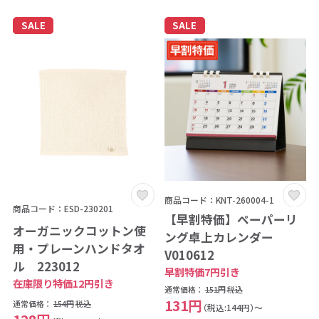
SALE
SALE
商品コード：KNT-260004-1
商品コード：ESD-230201
【早割特価】ペーパーリ
オーガニックコットン使
ング卓上カレンダー
用・プレーンハンドタオ
V010612
ル 223012
早割特価7円引き
在庫限り特価12円引き
通常価格：
151円
税込
131円
通常価格：
154円
税込
（税込:144円）～