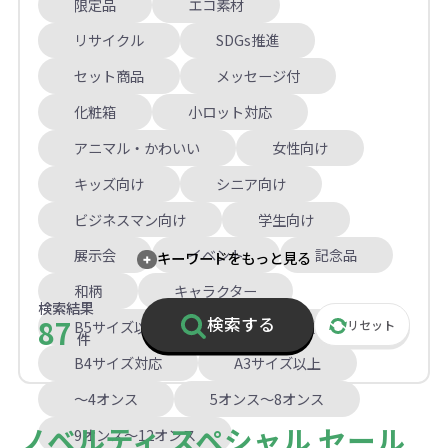
限定品
エコ素材
リサイクル
SDGs推進
セット商品
メッセージ付
化粧箱
小ロット対応
アニマル・かわいい
女性向け
キッズ向け
シニア向け
ビジネスマン向け
学生向け
展示会
イベント
記念品
キーワードをもっと見る
和柄
キャラクター
検索結果
87
検索する
B5サイズ以下
A4サイズ対応
リセット
件
B4サイズ対応
A3サイズ以上
～4オンス
5オンス～8オンス
ノベルティ スペシャル セール
9オンス～12オンス