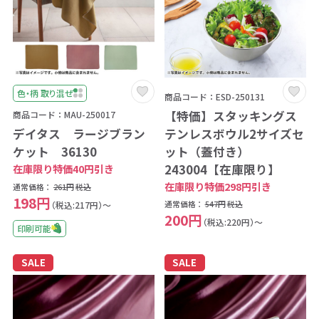
色・柄 取り混ぜ
商品コード：ESD-250131
【特価】スタッキングス
商品コード：MAU-250017
テンレスボウル2サイズセ
デイタス ラージブラン
ット（蓋付き）
ケット 36130
243004【在庫限り】
在庫限り特価40円引き
在庫限り特価298円引き
通常価格：
261円
税込
198円
通常価格：
547円
税込
（税込:217円）～
200円
（税込:220円）～
印刷可能
SALE
SALE