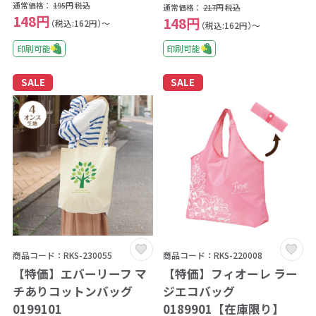
通常価格：
195円
税込
通常価格：
217円
税込
148円
148円
（税込:162円）～
（税込:162円）～
印刷可能
印刷可能
SALE
SALE
商品コード：RKS-230055
商品コード：RKS-220008
【特価】エバーリーフ マ
【特価】フィオーレ ラー
チありコットンバッグ
ジエコバッグ
0199101
0189901【在庫限り】