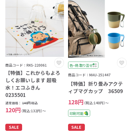
商品コード：RKS-220061
色・柄 取り混ぜ
【特価】これからもよろ
商品コード：MAU-251447
しくお願いします 超吸
【特価】折り畳みアクテ
水！エコふきん
ィブマグカップ 36509
0235501
128円
（税込:140円）～
通常価格：
140円
税込
120円
（税込:132円）～
印刷可能
SALE
SALE