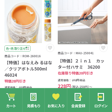
色・柄 取り混ぜ
商品コード：MAU-250041
商品コード：ROM-260016
【特価】２ｉｎ１ カッ
【特価】はなえみ るはな
ター付ハサミ 36200
／クリアボトル500ml
在庫限り特価20円引き
46024
特価28円引き
通常価格：
272円
税込
228円
（税込:250円）～
通常価格：
272円
税込
220円
（税込:242円）～
印刷可能
カート
見積もり
お気に入り
会員登録
ログイン
SALE
SALE