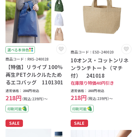
選べる本体色
商品コード：ESD-240020
商品コード：RKS-240028
10オンス・コットンリネ
【特価】リライブ 100％
ンランチトート（マチ
再生PETクルクルたため
付） 241018
るエコバッグ 1101301
在庫限り特価40円引き
通常価格：
283円
税込
通常価格：
286円
税込
218円
218円
（税込:239円）～
（税込:239円）～
印刷可能
印刷可能
SALE
SALE