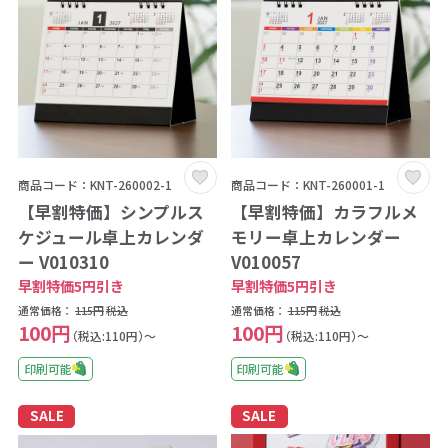
商品コード：KNT-260002-1
商品コード：KNT-260001-1
【早割特価】シンプルス
【早割特価】カラフルメ
ケジュール卓上カレンダ
モリー卓上カレンダー
ー V010310
V010057
早割特価5円引き
早割特価5円引き
通常価格：
115円
税込
通常価格：
115円
税込
100円
100円
（税込:110円）～
（税込:110円）～
印刷可能
印刷可能
SALE
SALE