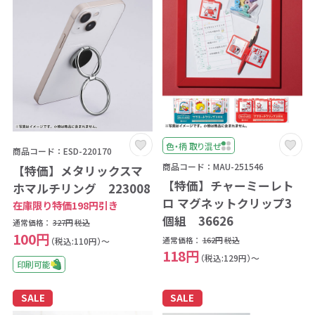
色・柄 取り混ぜ
商品コード：ESD-220170
商品コード：MAU-251546
【特価】メタリックスマ
【特価】チャーミーレト
ホマルチリング 223008
ロ マグネットクリップ3
在庫限り特価198円引き
個組 36626
通常価格：
327円
税込
100円
（税込:110円）～
通常価格：
162円
税込
118円
（税込:129円）～
印刷可能
SALE
SALE