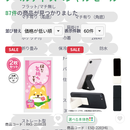
フラット/マチ無し
87件
の商品が見つかりました
マチ有り（船底）
マチ有り（角底）
ファスナー付
肩掛け
並び替え
表示件数
ポケット付
巾着
2WAY
折り畳み
保冷・保温
防水
SALE
SALE
レジかご
Sサイズ
トート
オーバル型
バニティ型
スクエア型
仕切りあり
ストラップ付
吊下げ可
薄型
ポリエステル
レザー
300mLまで
301mL以上
選べる本体色
ストレート型
ラウンド型
商品コード：RKS-210028
商品コード：ESD-220341