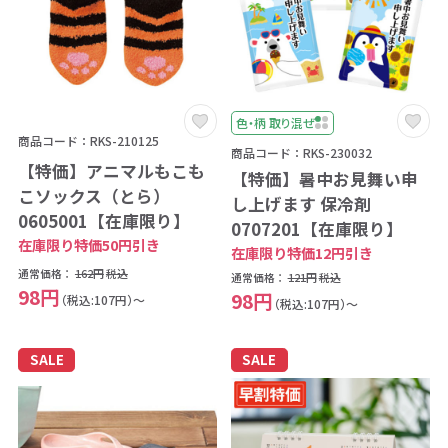
色・柄 取り混ぜ
商品コード：RKS-210125
商品コード：RKS-230032
【特価】アニマルもこも
【特価】暑中お見舞い申
こソックス（とら）
し上げます 保冷剤
0605001【在庫限り】
0707201【在庫限り】
在庫限り特価50円引き
在庫限り特価12円引き
通常価格：
162円
税込
通常価格：
121円
税込
98円
98円
（税込:107円）～
（税込:107円）～
SALE
SALE