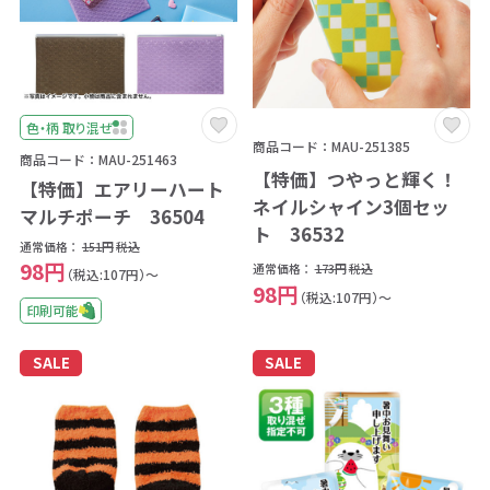
色・柄 取り混ぜ
商品コード：MAU-251385
商品コード：MAU-251463
【特価】つやっと輝く！
【特価】エアリーハート
ネイルシャイン3個セッ
マルチポーチ 36504
ト 36532
通常価格：
151円
税込
98円
通常価格：
173円
税込
（税込:107円）～
98円
（税込:107円）～
印刷可能
SALE
SALE