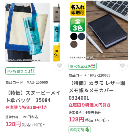
選べる本体色
色・柄 取り混ぜ
商品コード：RKS-220069
【特価】カラモ レザー調
商品コード：MAU-250609
メモ帳＆メモカバー
【特価】スヌーピーメイ
0324001
ト傘バッグ 35984
在庫限り特価30円引き
在庫限り特価30円引き
通常価格：
173円
税込
通常価格：
195円
税込
128円
（税込:140円）～
128円
（税込:140円）～
印刷可能