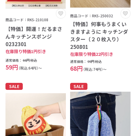
商品コード：RKS-250032
商品コード：RKS-210108
【特価】何事もうまくい
【特価】開運！だるまさ
きますように キッチンダ
んキッチンスポンジ
スター（２０枚入り）
0232301
250801
在庫限り特価1円引き
在庫限り特価22円引き
通常価格：
66円
税込
通常価格：
99円
税込
59円
68円
（税込:64円）～
（税込:74円）～
SALE
SALE