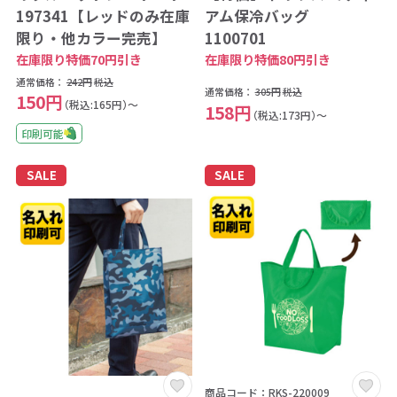
アム保冷バッグ
197341【レッドのみ在庫
1100701
限り・他カラー完売】
在庫限り特価80円引き
在庫限り特価70円引き
通常価格：
242円
税込
通常価格：
305円
税込
150円
（税込:165円）～
158円
（税込:173円）～
印刷可能
SALE
SALE
商品コード：RKS-220009