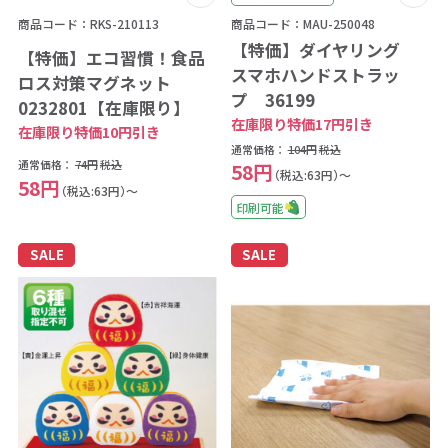
商品コード：RKS-210113
商品コード：MAU-250048
【特価】ダイヤリング
【特価】エコ習慣！食品
スマホハンドストラッ
ロス対策マグネット
プ 36199
0232801【在庫限り】
在庫限り特価17円引き
在庫限り特価10円引き
通常価格：
104円
税込
通常価格：
74円
税込
58円
（税込:63円）～
58円
（税込:63円）～
印刷可能
SALE
SALE