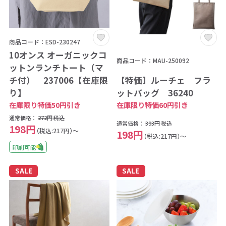
商品コード：ESD-230247
10オンス オーガニックコ
商品コード：MAU-250092
ットンランチトート（マ
【特価】ルーチェ フラ
チ付） 237006【在庫限
ットバッグ 36240
り】
在庫限り特価60円引き
在庫限り特価50円引き
通常価格：
272円
税込
通常価格：
393円
税込
198円
（税込:217円）～
198円
（税込:217円）～
印刷可能
SALE
SALE