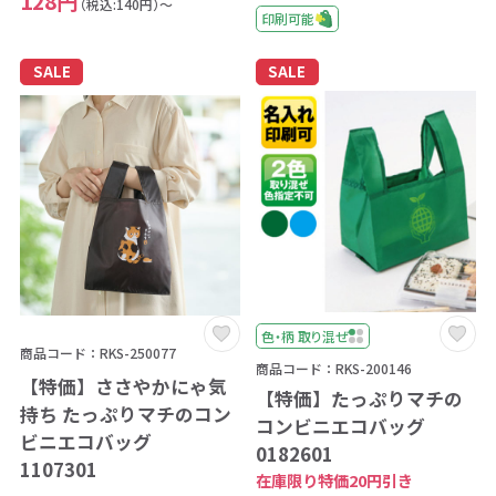
128円
（税込:140円）～
印刷可能
SALE
SALE
色・柄 取り混ぜ
商品コード：RKS-250077
商品コード：RKS-200146
【特価】ささやかにゃ気
【特価】たっぷりマチの
持ち たっぷりマチのコン
コンビニエコバッグ
ビニエコバッグ
0182601
1107301
在庫限り特価20円引き