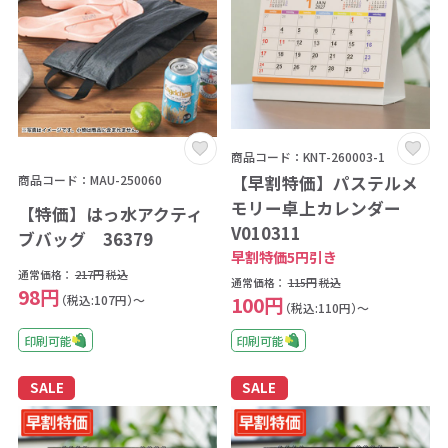
商品コード：KNT-260003-1
商品コード：MAU-250060
【早割特価】パステルメ
モリー卓上カレンダー
【特価】はっ水アクティ
V010311
ブバッグ 36379
早割特価5円引き
通常価格：
217円
税込
通常価格：
115円
税込
98円
100円
（税込:107円）～
（税込:110円）～
印刷可能
印刷可能
SALE
SALE